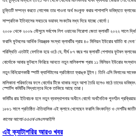
এই চুক্তির মাধ্যমে ২০২১ সাল থেকে বোর্দোর মালিকানায় থাকা ব্যবসায়ী জেরার্ড লোপে
চুক্তিটি সম্পন্ন করতে লোপেজ তার পাওনা অর্থ মওকুফ করার পাশাপাশি ভবিষ্যতে ক্লাবের 
সাম্প্রতিক ইতিহাসের সবচেয়ে ভয়াবহ সংকটের মধ্য দিয়ে যাচ্ছে বোর্দো।
২০০৮ থেকে ২০০৯ মৌসুমে সর্বশেষ লিগ ওয়ানের শিরোপা জেতা ক্লাবটি ২০২২ সালে দ্বিত
ফরাসি ফুটবলের আর্থিক নিয়ন্ত্রক সংস্থা ক্লাবটির প্রায় ৪০ মিলিয়ন ইউরোর ঘাটতি বা দেন
পরিস্থিতি এতটাই বেগতিক হয়ে ওঠে যে, দীর্ঘ ৮৭ বছর পর ক্লাবটি পেশাদার ফুটবল ক্লাব
বোর্দোকে আবার ফুটবলে ফিরিয়ে আনতে নতুন মালিকপক্ষ প্রায় ১১ মিলিয়ন ইউরোর সংস্থান করে
নতুন বিনিয়োগকারী স্পার্টা ক্যাপিটালের প্রতিষ্ঠাতা ফ্রাঙ্ক টুইল। তিনি এসি মিলানের সাব
মালিকানা পরিবর্তনের ফলে বোর্দোর টিকে থাকার নতুন আশা তৈরি হলেও মাঠে তাদের ভবিষ্
স্পোর্টস কমিটির সিদ্ধান্তের দিকে তাকিয়ে আছে তারা।
কমিটির রায় ইতিবাচক হলে নতুন ব্যবস্থাপনার অধীনে বোর্দো অর্থনৈতিক পুনর্গঠন প্রক্রি
১৮৮১ সালে প্রতিষ্ঠিত ঐতিহাসিক এই ক্লাবে খেলেছেন ফরাসি কিংবদন্তি ও দেশটির জাতীয় 
কালের আলো/এএএন/এমএসআইপি
এই ক্যাটাগরির আরও খবর