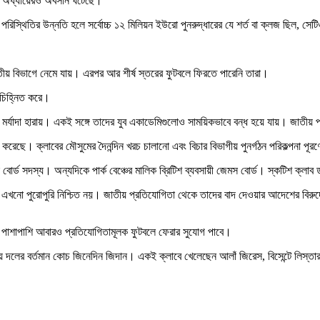
জের অধ্যায়েরও অবসান ঘটেছে।
পরিস্থিতির উন্নতি হলে সর্বোচ্চ ১২ মিলিয়ন ইউরো পুনরুদ্ধারের যে শর্ত বা ক্লজ ছিল, সে
ীয় বিভাগে নেমে যায়। এরপর আর শীর্ষ স্তরের ফুটবলে ফিরতে পারেনি তারা।
া চিহ্নিত করে।
ের মর্যাদা হারায়। একই সঙ্গে তাদের যুব একাডেমিগুলোও সাময়িকভাবে বন্ধ হয়ে যায়। জাতী
ছে। ক্লাবের মৌসুমের দৈনন্দিন খরচ চালানো এবং বিচার বিভাগীয় পুনর্গঠন পরিকল্পনা পূরণে
েক বোর্ড সদস্য। অন্যদিকে পার্ক বেঞ্চের মালিক ব্রিটিশ ব্যবসায়ী জেমস বোর্ড। স্কটিশ ক্লা
যৎ এখনো পুরোপুরি নিশ্চিত নয়। জাতীয় প্রতিযোগিতা থেকে তাদের বাদ দেওয়ার আদেশের বিরুদ
য়ার পাশাপাশি আবারও প্রতিযোগিতামূলক ফুটবলে ফেরার সুযোগ পাবে।
দলের বর্তমান কোচ জিনেদিন জিদান। একই ক্লাবে খেলেছেন আলাঁ জিরেস, বিসেন্টে লিস্তারাজ