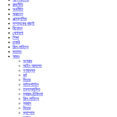
রাজনীতি
অর্থনীতি
সারাদেশ
এক্সক্লুসিভ
সম্পাদকের বাছাই
বিনোদন
খেলাধুলা
শিক্ষা
চাকরি
শিল্প-সাহিত্য
মতামত
আরও
অপরাধ
আইন আদালত
গণমাধ্যম
ধর্ম
ফিচার
লাইফস্টাইল
তথ্যপ্রযুক্তি
স্বাস্থ্য-চিকিৎসা
শিল্প-সাহিত্য
প্রবাস
ফিচার
ক্যাম্পাস