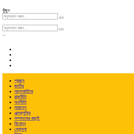
খুঁজুন
,
,
প্রচ্ছদ
জাতীয়
আন্তর্জাতিক
রাজনীতি
অর্থনীতি
সারাদেশ
এক্সক্লুসিভ
সম্পাদকের বাছাই
বিনোদন
খেলাধুলা