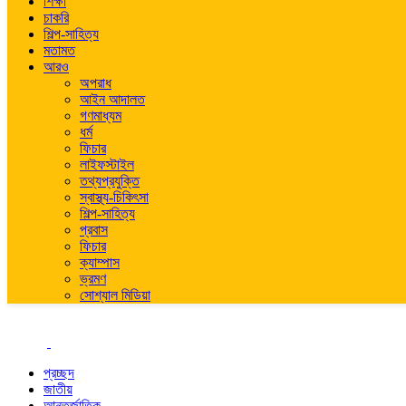
শিক্ষা
চাকরি
শিল্প-সাহিত্য
মতামত
আরও
অপরাধ
আইন আদালত
গণমাধ্যম
ধর্ম
ফিচার
লাইফস্টাইল
তথ্যপ্রযুক্তি
স্বাস্থ্য-চিকিৎসা
শিল্প-সাহিত্য
প্রবাস
ফিচার
ক্যাম্পাস
ভ্রমণ
সোশ্যাল মিডিয়া
প্রচ্ছদ
জাতীয়
আন্তর্জাতিক