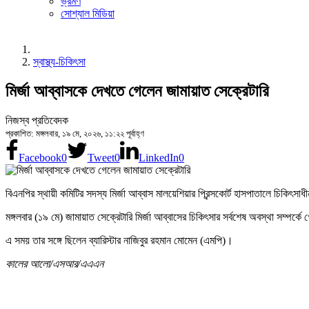
ভ্রমণ
সোশ্যাল মিডিয়া
স্বাস্থ্য-চিকিৎসা
মির্জা আব্বাসকে দেখতে গেলেন জামায়াত সেক্রেটারি
নিজস্ব প্রতিবেদক
প্রকাশিত: মঙ্গলবার, ১৯ মে, ২০২৬, ১১:২২ পূর্বাহ্ণ
Facebook
0
Tweet
0
LinkedIn
0
বিএনপির স্থায়ী কমিটির সদস্য মির্জা আব্বাস মালয়েশিয়ার প্রিন্সকোর্ট হাসপাতালে চিকি
মঙ্গলবার (১৯ মে) জামায়াত সেক্রেটারি মির্জা আব্বাসের চিকিৎসার সর্বশেষ অবস্থা সম্পর্ক
এ সময় তার সঙ্গে ছিলেন ব্যারিস্টার নাজিবুর রহমান মোমেন (এমপি)।
কালের আলো/এসআর/এএএন