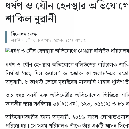
ধর্ষণ ও যৌন হেনস্থার অভিযোগে
শাকিল নূরানী
বিনোদন ডেস্ক
প্রকাশিত: রবিবার, ৯ আগস্ট, ২০২৬, ৪:৩৯ অপরাহ্ণ
ধর্ষণ ও যৌন হেনস্থার অভিযোগে বলিউডের পরিচালক শাকিল ন
নির্মাতা ‘বড়ে দিল ওয়ালা’ ও ‘জোরু কা গুলাম’-এর মত
অনুযায়ী, ৮ আগস্ট ভোরে মুম্বাইয়ের মালবানি থানার পুলিশ তাঁ
৩৩ বছর বয়সী এক অভিনেত্রীর অভিযোগের ভিত্তিতে শাকিল
ভারতীয় ন্যায় সংহিতার ৬৪(২)(এম), ১২৩, ৩৫১(২) ও ৮৮ ধ
অভিযোগকারীর ভাষ্য অনুযায়ী, ২০১৬ সালে লোখান্ডওয়ালায় এ
পরিচয় হয়। সে সময় পরিচালক তাঁকে তাঁর একটি আসন্ন সি