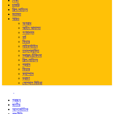
শিক্ষা
চাকরি
শিল্প-সাহিত্য
মতামত
আরও
অপরাধ
আইন আদালত
গণমাধ্যম
ধর্ম
ফিচার
লাইফস্টাইল
তথ্যপ্রযুক্তি
স্বাস্থ্য-চিকিৎসা
শিল্প-সাহিত্য
প্রবাস
ফিচার
ক্যাম্পাস
ভ্রমণ
সোশ্যাল মিডিয়া
প্রচ্ছদ
জাতীয়
আন্তর্জাতিক
রাজনীতি