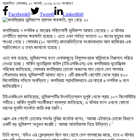
প্রকাশিত: সোমবার, ১০ আগস্ট, ২০২৬, ৯:৩০ অপরাহ্ণ
Facebook
0
Tweet
0
LinkedIn
0
কলাম্বিয়ায় ৭ দশমিক ৪ মাত্রার শক্তিশালী ভূমিকম্প আঘাত হেনেছে। এ ঘটনায়
দেশটিতে ব্যাপক ক্ষয়ক্ষতি হয়েছে। এতে এখন পর্যন্ত অন্তত ২০ জনের মৃত্যুর খবর
পাওয়া গেছে। সোমবার (১০ আগস্ট) কাতারভিত্তিক সংবাদমাধ্যম আল জাজিরার এক
প্রতিবেদনে এ তথ্য জানানো হয়েছে।
এতে বলা হয়েছে, ভূমিকম্পের ফলে এলাকাজুড়ে বিপুলসংখ্যক বাসিন্দাকে নিরাপদে সরিয়ে
নেওয়া হচ্ছে। মার্কিন ভূতাত্ত্বিক জরিপ (ইউএসজিএস) এবং কলম্বিয়ার ভূতাত্ত্বিক
পরিষেবা জানিয়েছে, সোমবার কলম্বিয়ার চোকো অঞ্চলের সান হোসে দেল পালমার
পৌরসভার কাছে ভূমিকম্পটি আঘাত হানে। এটি রাজধানী বোগোটা থেকে প্রায় ৪০০
কিলোমিটার পশ্চিমে অবস্থিত। কলম্বিয়া প্রাথমিকভাবে এর মাত্রা ৬ দশমিক ৬ বলে
জানিয়েছিল।
ইউএসজিএস জানিয়েছে, ভূমিকম্পটির উৎপত্তিস্থল ভূপৃষ্ঠ থেকে প্রায় ১০৭ কিলোমিটার
গভীরে। মার্কিন সুনামি সতর্কীকরণ ব্যবস্থা জানিয়েছে, এ ঘটনার ফলে এখনো কোনো
ধরনের সুনামি সতর্কতা জারি করা হয়নি।
এক্সে এক পোস্টে চোকোর গভর্নর নুবিয়া কর্ডোবা বলেন, ‘আমরা এইমাত্র চোকো বিভাগে
একটি বড় ভূমিকম্প অনুভব করেছি। আমরা আফটারশক নিয়ে উদ্বিগ্ন।’
তিনি বলেন, ‘যদিও এর কেন্দ্রস্থল ছিল সান হোসে দেল পালমারের কাছে, তবে এ ঘটনায়