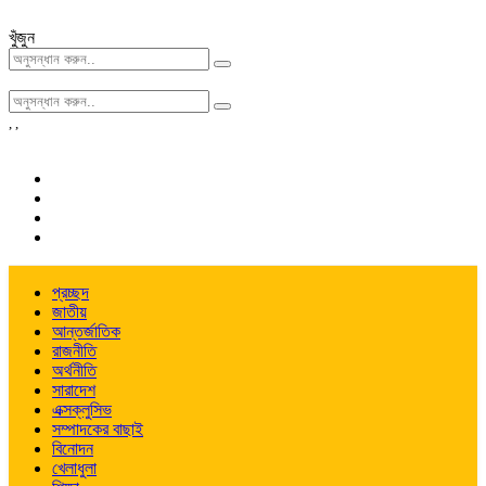
খুঁজুন
,
,
প্রচ্ছদ
জাতীয়
আন্তর্জাতিক
রাজনীতি
অর্থনীতি
সারাদেশ
এক্সক্লুসিভ
সম্পাদকের বাছাই
বিনোদন
খেলাধুলা