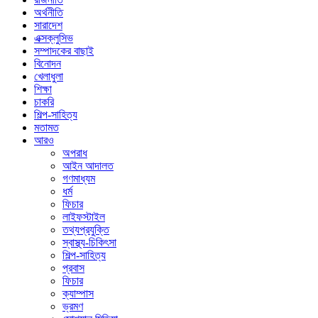
অর্থনীতি
সারাদেশ
এক্সক্লুসিভ
সম্পাদকের বাছাই
বিনোদন
খেলাধুলা
শিক্ষা
চাকরি
শিল্প-সাহিত্য
মতামত
আরও
অপরাধ
আইন আদালত
গণমাধ্যম
ধর্ম
ফিচার
লাইফস্টাইল
তথ্যপ্রযুক্তি
স্বাস্থ্য-চিকিৎসা
শিল্প-সাহিত্য
প্রবাস
ফিচার
ক্যাম্পাস
ভ্রমণ