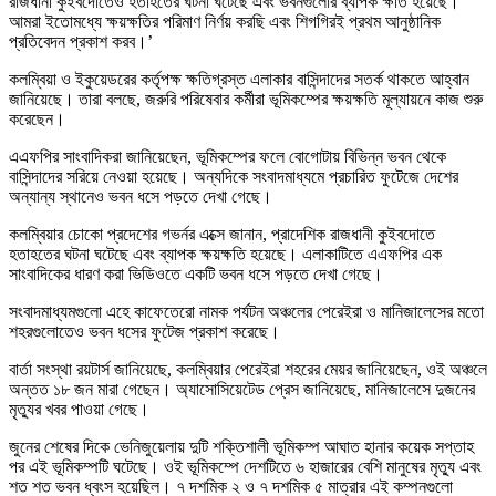
রাজধানী কুইবদোতেও হতাহতের ঘটনা ঘটেছে এবং ভবনগুলোর ব্যাপক ক্ষতি হয়েছে।
আমরা ইতোমধ্যে ক্ষয়ক্ষতির পরিমাণ নির্ণয় করছি এবং শিগগিরই প্রথম আনুষ্ঠানিক
প্রতিবেদন প্রকাশ করব।’
কলম্বিয়া ও ইকুয়েডরের কর্তৃপক্ষ ক্ষতিগ্রস্ত এলাকার বাসিন্দাদের সতর্ক থাকতে আহ্বান
জানিয়েছে। তারা বলছে, জরুরি পরিষেবার কর্মীরা ভূমিকম্পের ক্ষয়ক্ষতি মূল্যায়নে কাজ শুরু
করেছেন।
এএফপির সাংবাদিকরা জানিয়েছেন, ভূমিকম্পের ফলে বোগোটায় বিভিন্ন ভবন থেকে
বাসিন্দাদের সরিয়ে নেওয়া হয়েছে। অন্যদিকে সংবাদমাধ্যমে প্রচারিত ফুটেজে দেশের
অন্যান্য স্থানেও ভবন ধসে পড়তে দেখা গেছে।
কলম্বিয়ার চোকো প্রদেশের গভর্নর এক্সে জানান, প্রাদেশিক রাজধানী কুইবদোতে
হতাহতের ঘটনা ঘটেছে এবং ব্যাপক ক্ষয়ক্ষতি হয়েছে। এলাকাটিতে এএফপির এক
সাংবাদিকের ধারণ করা ভিডিওতে একটি ভবন ধসে পড়তে দেখা গেছে।
সংবাদমাধ্যমগুলো এহে কাফেতেরো নামক পর্যটন অঞ্চলের পেরেইরা ও মানিজালেসের মতো
শহরগুলোতেও ভবন ধসের ফুটেজ প্রকাশ করেছে।
বার্তা সংস্থা রয়টার্স জানিয়েছে, কলম্বিয়ার পেরেইরা শহরের মেয়র জানিয়েছেন, ওই অঞ্চলে
অন্তত ১৮ জন মারা গেছেন। অ্যাসোসিয়েটেড প্রেস জানিয়েছে, মানিজালেসে দুজনের
মৃত্যুর খবর পাওয়া গেছে।
জুনের শেষের দিকে ভেনিজুয়েলায় দুটি শক্তিশালী ভূমিকম্প আঘাত হানার কয়েক সপ্তাহ
পর এই ভূমিকম্পটি ঘটেছে। ওই ভূমিকম্পে দেশটিতে ৬ হাজারের বেশি মানুষের মৃত্যু এবং
শত শত ভবন ধ্বংস হয়েছিল। ৭ দশমিক ২ ও ৭ দশমিক ৫ মাত্রার এই কম্পনগুলো