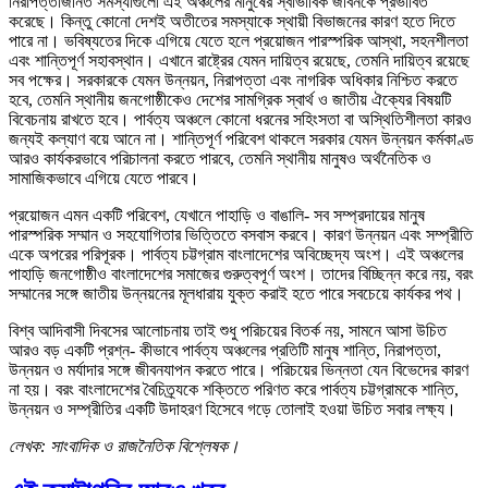
নিরাপত্তাজনিত সমস্যাগুলো এই অঞ্চলের মানুষের স্বাভাবিক জীবনকে প্রভাবিত
করেছে। কিন্তু কোনো দেশই অতীতের সমস্যাকে স্থায়ী বিভাজনের কারণ হতে দিতে
পারে না। ভবিষ্যতের দিকে এগিয়ে যেতে হলে প্রয়োজন পারস্পরিক আস্থা, সহনশীলতা
এবং শান্তিপূর্ণ সহাবস্থান। এখানে রাষ্ট্রের যেমন দায়িত্ব রয়েছে, তেমনি দায়িত্ব রয়েছে
সব পক্ষের। সরকারকে যেমন উন্নয়ন, নিরাপত্তা এবং নাগরিক অধিকার নিশ্চিত করতে
হবে, তেমনি স্থানীয় জনগোষ্ঠীকেও দেশের সামগ্রিক স্বার্থ ও জাতীয় ঐক্যের বিষয়টি
বিবেচনায় রাখতে হবে। পার্বত্য অঞ্চলে কোনো ধরনের সহিংসতা বা অস্থিতিশীলতা কারও
জন্যই কল্যাণ বয়ে আনে না। শান্তিপূর্ণ পরিবেশ থাকলে সরকার যেমন উন্নয়ন কর্মকাণ্ড
আরও কার্যকরভাবে পরিচালনা করতে পারবে, তেমনি স্থানীয় মানুষও অর্থনৈতিক ও
সামাজিকভাবে এগিয়ে যেতে পারবে।
প্রয়োজন এমন একটি পরিবেশ, যেখানে পাহাড়ি ও বাঙালি- সব সম্প্রদায়ের মানুষ
পারস্পরিক সম্মান ও সহযোগিতার ভিত্তিতে বসবাস করবে। কারণ উন্নয়ন এবং সম্প্রীতি
একে অপরের পরিপূরক। পার্বত্য চট্টগ্রাম বাংলাদেশের অবিচ্ছেদ্য অংশ। এই অঞ্চলের
পাহাড়ি জনগোষ্ঠীও বাংলাদেশের সমাজের গুরুত্বপূর্ণ অংশ। তাদের বিচ্ছিন্ন করে নয়, বরং
সম্মানের সঙ্গে জাতীয় উন্নয়নের মূলধারায় যুক্ত করাই হতে পারে সবচেয়ে কার্যকর পথ।
বিশ্ব আদিবাসী দিবসের আলোচনায় তাই শুধু পরিচয়ের বিতর্ক নয়, সামনে আসা উচিত
আরও বড় একটি প্রশ্ন- কীভাবে পার্বত্য অঞ্চলের প্রতিটি মানুষ শান্তি, নিরাপত্তা,
উন্নয়ন ও মর্যাদার সঙ্গে জীবনযাপন করতে পারে। পরিচয়ের ভিন্নতা যেন বিভেদের কারণ
না হয়। বরং বাংলাদেশের বৈচিত্র্যকে শক্তিতে পরিণত করে পার্বত্য চট্টগ্রামকে শান্তি,
উন্নয়ন ও সম্প্রীতির একটি উদাহরণ হিসেবে গড়ে তোলাই হওয়া উচিত সবার লক্ষ্য।
লেখক: সাংবাদিক ও রাজনৈতিক বিশ্লেষক।