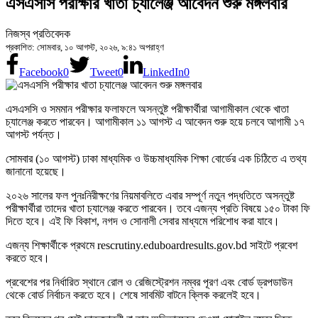
এসএসসি পরীক্ষার খাতা চ্যালেঞ্জ আবেদন শুরু মঙ্গলবার
নিজস্ব প্রতিবেদক
প্রকাশিত: সোমবার, ১০ আগস্ট, ২০২৬, ৯:৪১ অপরাহ্ণ
Facebook
0
Tweet
0
LinkedIn
0
এসএসসি ও সমমান পরীক্ষার ফলাফলে অসন্তুষ্ট পরীক্ষার্থীরা আগামীকাল থেকে খাতা
চ্যালেঞ্জ করতে পারবেন। আগামীকাল ১১ আগস্ট এ আবেদন শুরু হয়ে চলবে আগামী ১৭
আগস্ট পর্যন্ত।
সোমবার (১০ আগস্ট) ঢাকা মাধ্যমিক ও উচ্চমাধ্যমিক শিক্ষা বোর্ডের এক চিঠিতে এ তথ্য
জানানো হয়েছে।
২০২৬ সালের ফল পুনঃনিরীক্ষণের নিয়মাবলিতে এবার সম্পূর্ণ নতুন পদ্ধতিতে অসন্তুষ্ট
পরীক্ষার্থীরা তাদের খাতা চ্যালেঞ্জ করতে পারবেন। তবে এজন্য প্রতি বিষয়ে ১৫০ টাকা ফি
দিতে হবে। এই ফি বিকাশ, নগদ ও সোনালী সেবার মাধ্যমে পরিশোধ করা যাবে।
এজন্য শিক্ষার্থীকে প্রথমে rescrutiny.eduboardresults.gov.bd সাইটে প্রবেশ
করতে হবে।
প্রবেশের পর নির্ধারিত স্থানে রোল ও রেজিস্ট্রেশন নম্বর পূরণ এবং বোর্ড ড্রপডাউন
থেকে বোর্ড নির্বাচন করতে হবে। শেষে সাবমিট বাটনে ক্লিক করলেই হবে।