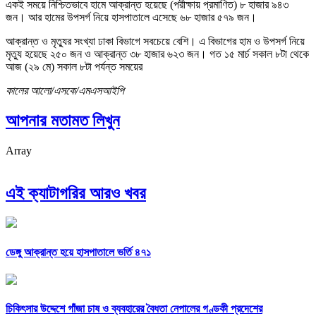
একই সময়ে নিশ্চিতভাবে হামে আক্রান্ত হয়েছে (পরীক্ষায় প্রমাণিত) ৮ হাজার ৯৪৩
জন। আর হামের উপসর্গ নিয়ে হাসপাতালে এসেছে ৬৮ হাজার ৫৭৯ জন।
আক্রান্ত ও মৃত্যুর সংখ্যা ঢাকা বিভাগে সবচেয়ে বেশি। এ বিভাগের হাম ও উপসর্গ নিয়ে
মৃত্যু হয়েছে ২৫০ জন ও আক্রান্ত ৩৮ হাজার ৬২৩ জন। গত ১৫ মার্চ সকাল ৮টা থেকে
আজ (২৯ মে) সকাল ৮টা পর্যন্ত সময়ের
কালের আলো/এসকে/এমএসআইপি
আপনার মতামত লিখুন
Array
এই ক্যাটাগরির আরও খবর
ডেঙ্গু আক্রান্ত হয়ে হাসপাতালে ভর্তি ৪৭১
চিকিৎসার উদ্দেশে গাঁজা চাষ ও ব্যবহারের বৈধতা নেপালের গণ্ডকী প্রদেশের