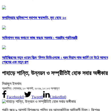
কলাম্বিয়ায় ভূমিকম্পে ব্যাপক ক্ষয়ক্ষতি, মৃত বেড়ে ২০
অভিবাসন ব্যয় কমা‌তে কাজ কর‌ছে সরকার : পররাষ্ট্র প্রতিমন্ত্রী
আইস্ক্রিনের নতুন ওয়েব ফিল্ম ‘মিশন ডিডিএলজে : ধ্রব দিয়াস লাভ জার্নি’তে উঠে আসবে
প্রেমের এক নতুন গল্প
পাহাড়ে শান্তি, উন্নয়ন ও সম্প্রীতিই হোক সবার অঙ্গীকার
সিরাজুল ইসলাম:
প্রকাশিত: সোমবার, ১০ আগস্ট, ২০২৬, ১০:০৩ অপরাহ্ণ
Facebook
0
Tweet
0
LinkedIn
0
প্রতি বছর ৯ আগস্ট বিশ্বজুড়ে পালিত হয় আন্তর্জাতিক আদিবাসী দিবস। বিশ্বের