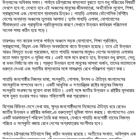
উন্নয়নের অধিকার সমান। পার্বত্য চট্টগ্রামের বাস্তবতা বুঝতে হলে শুধু পরিচয়ের বিষয়টি
দেখলে হবে না; দেখতে হবে এই অঞ্চলের মানুষের জীবনযাত্রা, অর্থনৈতিক সুযোগ, শিক্ষা,
স্বাস্থ্যসেবা এবং যোগাযোগ ব্যবস্থার চিত্রও। পাহাড়ি এলাকার ভৌগোলিক বৈশিষ্ট্য
দেশের অন্যান্য অঞ্চলের তুলনায় আলাদা। দুর্গম পাহাড়ি এলাকা, যোগাযোগের
সীমাবদ্ধতা এবং প্রাকৃতিক প্রতিকূলতার কারণে সেখানে উন্নয়ন কার্যক্রম পরিচালনা
অনেক সময় কঠিন হয়ে পড়ে।
তারপরও গত কয়েক দশকে পার্বত্য অঞ্চলে সড়ক যোগাযোগ, শিক্ষা প্রতিষ্ঠান,
স্বাস্থ্যসেবা, বিদ্যুৎ এবং বিভিন্ন অবকাঠামো খাতে উন্নয়ন হয়েছে। তবে এই উন্নয়ন
আরও বিস্তৃত হওয়া প্রয়োজন, যাতে পাহাড়ি অঞ্চলের মানুষও দেশের অন্যান্য এলাকার
মতো সমান সুযোগ ও সুবিধা পায়। একই সঙ্গে মনে রাখতে হবে, উন্নয়ন শুধু রাস্তা, সেতু
বা ভবন নির্মাণের নাম নয়। প্রকৃত উন্নয়ন হলো মানুষের আস্থা অর্জন, তাদের মতামতকে
গুরুত্ব দেওয়া এবং স্থানীয় বাস্তবতার সঙ্গে সামঞ্জস্য রেখে পরিকল্পনা গ্রহণ করা।
পাহাড়ি জনগোষ্ঠীর নিজস্ব ভাষা, সংস্কৃতি, পোশাক, উৎসব ও ঐতিহ্য বাংলাদেশের
সাংস্কৃতিক সম্পদের অংশ। একটি আধুনিক ও গণতান্ত্রিক রাষ্ট্রে মানুষের নিজস্ব
সংস্কৃতি সংরক্ষণের সুযোগ থাকা উচিত। একই সঙ্গে জাতীয় উন্নয়ন ও রাষ্ট্রীয় মূলধারার
সঙ্গে যুক্ত হওয়ার পথও আরও শক্তিশালী করা প্রয়োজন।
বিশ্বের বিভিন্ন দেশে দেখা যায়, ক্ষুদ্র জনগোষ্ঠীগুলো নিজেদের ঐতিহ্য ধরে রেখেও
জাতীয় উন্নয়ন ও রাষ্ট্রীয় কর্মকাণ্ডে গুরুত্বপূর্ণ ভূমিকা পালন করছে। বাংলাদেশেও এমন
একটি ভারসাম্যপূর্ণ পরিবেশ তৈরি করা সম্ভব, যেখানে পাহাড়ি জনগোষ্ঠী তাদের নিজস্ব
পরিচয় ও সংস্কৃতি বজায় রেখে দেশের অগ্রযাত্রার অংশীদার হবে।
পার্বত্য চট্টগ্রামের ইতিহাসে কিছু কঠিন অধ্যায় রয়েছে। অতীতের সংঘাত, অবিশ্বাস এবং