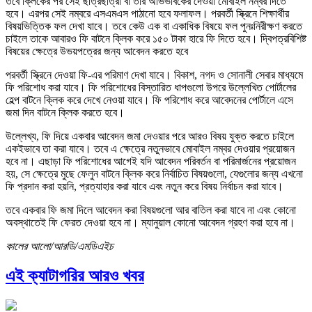
তবে ক্লিকের পর সেই ছাত্রছাত্রী বা তার অভিভাবকের দেওয়া মোবাইল নম্বর দিতে
হবে। এরপর সেই নম্বরে এসএমএস পাঠানো হবে ফলাফল। পরবর্তী স্ক্রিনে শিক্ষার্থীর
বিষয়ভিত্তিক ফল দেখা যাবে। তবে কেউ এক বা একাধিক বিষয়ে ফল পুনঃনিরীক্ষণ করতে
চাইলে তাকে আবারও ফি বাটনে ক্লিক করে ১৫০ টাকা হারে ফি দিতে হবে। দ্বিপত্রবিশিষ্ট
বিষয়ের ক্ষেত্রে উভয়পত্রের জন্য আবেদন করতে হবে
পরবর্তী স্ক্রিনে দেওয়া ফি-এর পরিমাণ দেখা যাবে। বিকাশ, নগদ ও সোনালী সেবার মাধ্যমে
ফি পরিশোধ করা যাবে। ফি পরিশোধের বিস্তারিত ধাপগুলো উপরে উল্লেখিত পোর্টালের
হেল্প বাটনে ক্লিক করে দেখে নেওয়া যাবে। ফি পরিশোধ করে আবেদনের পোর্টালে এসে
জমা দিন বাটনে ক্লিক করতে হবে।
উল্লেখ্য, ফি দিয়ে একবার আবেদন জমা দেওয়ার পরে আরও বিষয় যুক্ত করতে চাইলে
একইভাবে তা করা যাবে। তবে এ ক্ষেত্রে নতুনভাবে মোবাইল নম্বর দেওয়ার প্রয়োজন
হবে না। এছাড়া ফি পরিশোধের আগেই যদি আবেদন পরিবর্তন বা পরিমার্জনের প্রয়োজন
হয়, সে ক্ষেত্রে মুছে ফেলুন বাটনে ক্লিক করে নির্বাচিত বিষয়গুলো, যেগুলোর জন্য এখনো
ফি প্রদান করা হয়নি, প্রত্যাহার করা যাবে এবং নতুন করে বিষয় নির্বাচন করা যাবে।
তবে একবার ফি জমা দিলে আবেদন করা বিষয়গুলো আর বাতিল করা যাবে না এবং কোনো
অবস্থাতেই ফি ফেরত দেওয়া হবে না। ম্যানুয়াল কোনো আবেদন গ্রহণ করা হবে না।
কালের আলো/আরডি/এমডিএইচ
এই ক্যাটাগরির আরও খবর