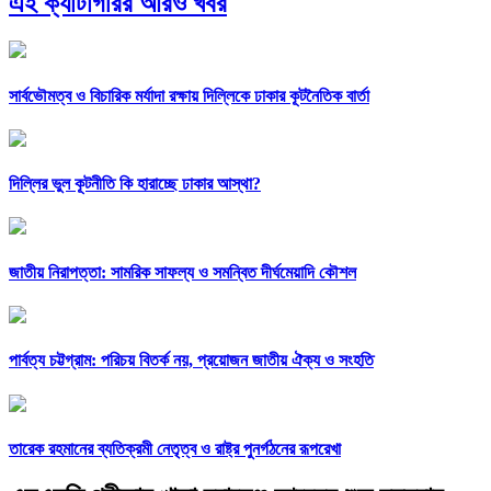
এই ক্যাটাগরির আরও খবর
সার্বভৌমত্ব ও বিচারিক মর্যাদা রক্ষায় দিল্লিকে ঢাকার কূটনৈতিক বার্তা
দিল্লির ভুল কূটনীতি কি হারাচ্ছে ঢাকার আস্থা?
জাতীয় নিরাপত্তা: সামরিক সাফল্য ও সমন্বিত দীর্ঘমেয়াদি কৌশল
পার্বত্য চট্টগ্রাম: পরিচয় বিতর্ক নয়, প্রয়োজন জাতীয় ঐক্য ও সংহতি
তারেক রহমানের ব্যতিক্রমী নেতৃত্ব ও রাষ্ট্র পুনর্গঠনের রূপরেখা