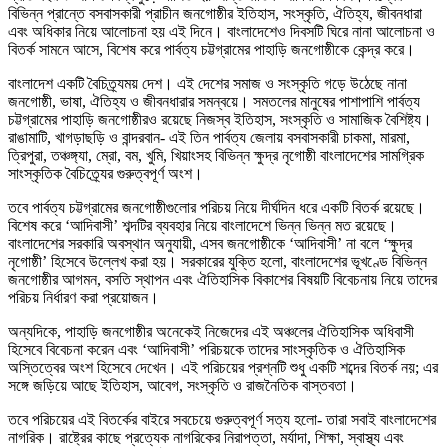
বিভিন্ন প্রান্তে বসবাসকারী প্রাচীন জনগোষ্ঠীর ইতিহাস, সংস্কৃতি, ঐতিহ্য, জীবনধারা
এবং অধিকার নিয়ে আলোচনা হয় এই দিনে। বাংলাদেশেও দিবসটি ঘিরে নানা আলোচনা ও
বিতর্ক সামনে আসে, বিশেষ করে পার্বত্য চট্টগ্রামের পাহাড়ি জনগোষ্ঠীকে কেন্দ্র করে।
বাংলাদেশ একটি বৈচিত্র্যময় দেশ। এই দেশের সমাজ ও সংস্কৃতি গড়ে উঠেছে নানা
জনগোষ্ঠী, ভাষা, ঐতিহ্য ও জীবনধারার সমন্বয়ে। সমতলের মানুষের পাশাপাশি পার্বত্য
চট্টগ্রামের পাহাড়ি জনগোষ্ঠীরও রয়েছে নিজস্ব ইতিহাস, সংস্কৃতি ও সামাজিক বৈশিষ্ট্য।
রাঙামাটি, খাগড়াছড়ি ও বান্দরবান- এই তিন পার্বত্য জেলায় বসবাসকারী চাকমা, মারমা,
ত্রিপুরা, তঞ্চঙ্গ্যা, ম্রো, বম, খুমি, খিয়াংসহ বিভিন্ন ক্ষুদ্র নৃগোষ্ঠী বাংলাদেশের সামগ্রিক
সাংস্কৃতিক বৈচিত্র্যের গুরুত্বপূর্ণ অংশ।
তবে পার্বত্য চট্টগ্রামের জনগোষ্ঠীগুলোর পরিচয় নিয়ে দীর্ঘদিন ধরে একটি বিতর্ক রয়েছে।
বিশেষ করে ‘আদিবাসী’ শব্দটির ব্যবহার নিয়ে বাংলাদেশে ভিন্ন ভিন্ন মত রয়েছে।
বাংলাদেশের সরকারি অবস্থান অনুযায়ী, এসব জনগোষ্ঠীকে ‘আদিবাসী’ না বলে ‘ক্ষুদ্র
নৃগোষ্ঠী’ হিসেবে উল্লেখ করা হয়। সরকারের যুক্তি হলো, বাংলাদেশের ভূখণ্ডে বিভিন্ন
জনগোষ্ঠীর আগমন, বসতি স্থাপন এবং ঐতিহাসিক বিকাশের বিষয়টি বিবেচনায় নিয়ে তাদের
পরিচয় নির্ধারণ করা প্রয়োজন।
অন্যদিকে, পাহাড়ি জনগোষ্ঠীর অনেকেই নিজেদের এই অঞ্চলের ঐতিহাসিক অধিবাসী
হিসেবে বিবেচনা করেন এবং ‘আদিবাসী’ পরিচয়কে তাদের সাংস্কৃতিক ও ঐতিহাসিক
অস্তিত্বের অংশ হিসেবে দেখেন। এই পরিচয়ের প্রশ্নটি শুধু একটি শব্দের বিতর্ক নয়; এর
সঙ্গে জড়িয়ে আছে ইতিহাস, আবেগ, সংস্কৃতি ও রাজনৈতিক বাস্তবতা।
তবে পরিচয়ের এই বিতর্কের বাইরে সবচেয়ে গুরুত্বপূর্ণ সত্য হলো- তারা সবাই বাংলাদেশের
নাগরিক। রাষ্ট্রের কাছে প্রত্যেক নাগরিকের নিরাপত্তা, মর্যাদা, শিক্ষা, স্বাস্থ্য এবং