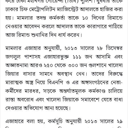
করে ঢাকা মহানগর গোয়েন্দা (ডিবি) পুলিশ। বুধবার তাকে
ঢাকার চিফ মেট্রোপলিটন ম্যাজিস্ট্রেট আদালতে হাজির করা
হয়। মামলার তদন্ত কর্মকর্তা তাকে ১০ দিনের রিমান্ডে
নেওয়ার আবেদন করলে আদালত তাকে কারাগারে পাঠিয়ে
আজ রিমান্ড শুনানির দিন ধার্য করেন।
মামলার এজাহার অনুযায়ী, ২০১৩ সালের ২৮ ডিসেম্বর
জগলুল পাশাসহ এজাহারভুক্ত ১১১ জন আসামি এবং
অজ্ঞাতনামা আরও ২৫০ থেকে ৩০০ জন গুলশানে খালেদা
জিয়ার বাসার সামনে অবস্থান নেন। তাদের বিরুদ্ধে
মারাত্মক অস্ত্র নিয়ে বিএনপি ও এর অঙ্গসংগঠনের নেতা-
কর্মীদের মারধর, সড়কে অন্তর্ঘাতমূলক কর্মকাণ্ড চালিয়ে
রাস্তা অবরোধ এবং খালেদা জিয়াকে সমাবেশে যেতে বাধা
দেওয়ার অভিযোগ আনা হয়েছে।
এজাহারে বলা হয়, কর্মসূচি অনুযায়ী ২০১৩ সালের ২৯