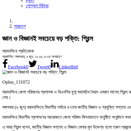
ভ্রমণ
সোশ্যাল মিডিয়া
সারাদেশ
জ্ঞান ও বিজ্ঞানই সবচেয়ে বড় শক্তি: প্রিন্স
ময়মনসিংহ প্রতিবেদক
প্রকাশিত: মঙ্গলবার, ৯ জুন, ২০২৬, ৬:৩৪ অপরাহ্ণ
Facebook
0
Tweet
0
LinkedIn
0
Oplus_131072
ময়মনসিংহ জেলা পরিষদের প্রশাসক ও বিএনপির যুগ্ম মহাসচিব সৈয়দ এমরান সালেহ প্রিন্স বলে
দেয়।
মঙ্গলবার (৯ জুন) ময়মনসিংহে বিভাগীয় পর্যায়ে ৪৭তম জাতীয় বিজ্ঞান ও প্রযুক্তি সপ্
ময়মনসিংহ বিভাগীয় প্রশাসনের আয়োজনে জেলা পরিষদ মিলনায়তনে অনুষ্ঠিত অনুষ্ঠানে স
এ সময় প্রিন্স বলেন, জাতীয় বিজ্ঞান সপ্তাহ ও বিজ্ঞান মেলার মূল উদ্দেশ্য হলো তরুণ প্রজ