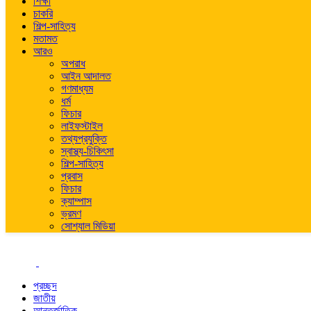
শিক্ষা
চাকরি
শিল্প-সাহিত্য
মতামত
আরও
অপরাধ
আইন আদালত
গণমাধ্যম
ধর্ম
ফিচার
লাইফস্টাইল
তথ্যপ্রযুক্তি
স্বাস্থ্য-চিকিৎসা
শিল্প-সাহিত্য
প্রবাস
ফিচার
ক্যাম্পাস
ভ্রমণ
সোশ্যাল মিডিয়া
প্রচ্ছদ
জাতীয়
আন্তর্জাতিক