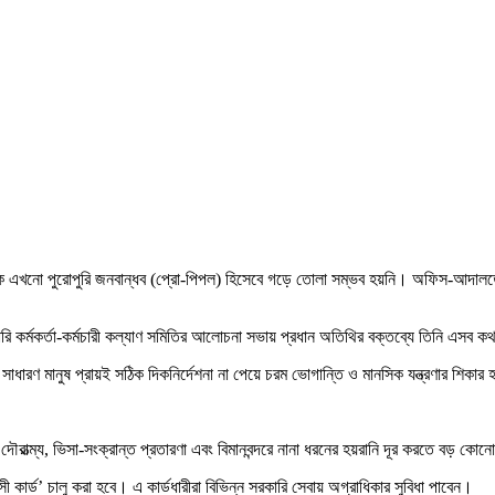
শাসনকে এখনো পুরোপুরি জনবান্ধব (প্রো-পিপল) হিসেবে গড়ে তোলা সম্ভব হয়নি। অফিস-আদালতে
কারি কর্মকর্তা-কর্মচারী কল্যাণ সমিতির আলোচনা সভায় প্রধান অতিথির বক্তব্যে তিনি এসব 
ধারণ মানুষ প্রায়ই সঠিক দিকনির্দেশনা না পেয়ে চরম ভোগান্তি ও মানসিক যন্ত্রণার শিকার
ের দৌরাত্ম্য, ভিসা-সংক্রান্ত প্রতারণা এবং বিমানবন্দরে নানা ধরনের হয়রানি দূর করতে বড় ক
রবাসী কার্ড’ চালু করা হবে। এ কার্ডধারীরা বিভিন্ন সরকারি সেবায় অগ্রাধিকার সুবিধা পাবেন।