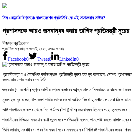
মিস ওয়ার্ল্ডের বিশ্বমঞ্চে বাংলাদেশের প্রতিনিধি কে এই সামানজার সাঈদ?
প্রশাসনকে আরও জনবান্ধব করার তাগিদ প্রতিমন্ত্রী নুরের
নিজস্ব প্রতিবেদক
প্রকাশিত: শুক্রবার, ৭ আগস্ট, ২০২৬, ৩:৪০ অপরাহ্ণ
Facebook
0
Tweet
0
LinkedIn
0
প্রবাসীকল্যাণ ও বৈদেশিক কর্মসংস্থান প্রতিমন্ত্রী নুরুল হক নুর বলেছেন, দেশের প্র
বদলানোর ওপর জোর দেন তিনি।
শুক্রবার (৭ আগস্ট) দুপুরে জাতীয় প্রেস ক্লাবের আব্দুস সালাম মিলনায়তনে বাংলাদেশ সর
নুরুল হক নুর বলেন, উপজেলা পর্যায় থেকে জেলা অফিস কিংবা হাসপাতালে সেবা নিতে আসা সা
তাই প্রশাসনকে ওপর থেকে নিচ পর্যন্ত (টপ টু বটম) জনবান্ধব হিসেবে গড়ে তুলতে হবে।
প্রবাসীদের বিভিন্ন সমস্যার কথা তুলে ধরে প্রতিমন্ত্রী বলেন, পাসপোর্ট করতে দালালচক্র
তিনি জানান, স্বরাষ্ট্র ও পররাষ্ট্র মন্ত্রণালয়ের সমন্বয়ে খুব শিগগিরই প্রবাসীদের জন্য ‘প্