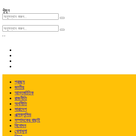
খুঁজুন
,
,
প্রচ্ছদ
জাতীয়
আন্তর্জাতিক
রাজনীতি
অর্থনীতি
সারাদেশ
এক্সক্লুসিভ
সম্পাদকের বাছাই
বিনোদন
খেলাধুলা