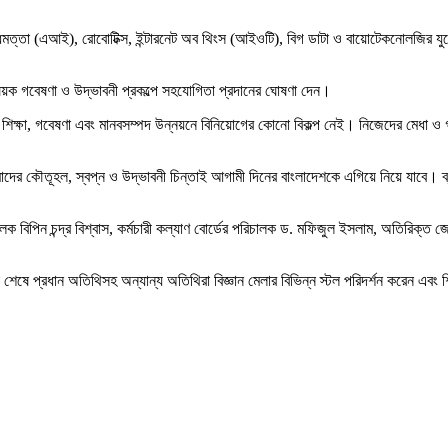
ত্তা (এআই), রোবোটিক্স, ইন্টারনেট অব থিংস (আইওটি), বিগ ডাটা ও বায়োটেকনোলজির যুগে ব
 বিষয়ক গবেষণা ও উদ্ভাবনী প্রকল্পে সহযোগিতা প্রদানের ঘোষণা দেন।
ঞান শিক্ষা, গবেষণা এবং মানবসম্পদ উন্নয়নে বিনিয়োগের কোনো বিকল্প নেই। নিজেদের মেধা 
মাদের কৌতূহল, স্বপ্ন ও উদ্ভাবনী চিন্তাই আগামী দিনের বাংলাদেশকে এগিয়ে নিয়ে যাবে। ব্
ক বিপিন চন্দ্র বিশ্বাস, কর্মচারী কল্যাণ বোর্ডের পরিচালক ড. মফিজুল ইসলাম, অতিরিক্ত জেল
 শেষে প্রধান অতিথিসহ অন্যান্য অতিথিরা বিজ্ঞান মেলার বিভিন্ন স্টল পরিদর্শন করেন এবং শি