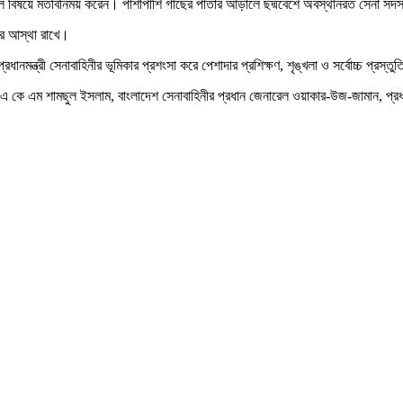
ল বিষয়ে মতবিনিময় করেন। পাশাপাশি গাছের পাতার আড়ালে ছদ্মবেশে অবস্থানরত সেনা সদস
ীর আস্থা রাখে।
মন্ত্রী সেনাবাহিনীর ভূমিকার প্রশংসা করে পেশাদার প্রশিক্ষণ, শৃঙ্খলা ও সর্বোচ্চ প্রস্ত
 ড. এ কে এম শামছুল ইসলাম, বাংলাদেশ সেনাবাহিনীর প্রধান জেনারেল ওয়াকার-উজ-জামান, প্র