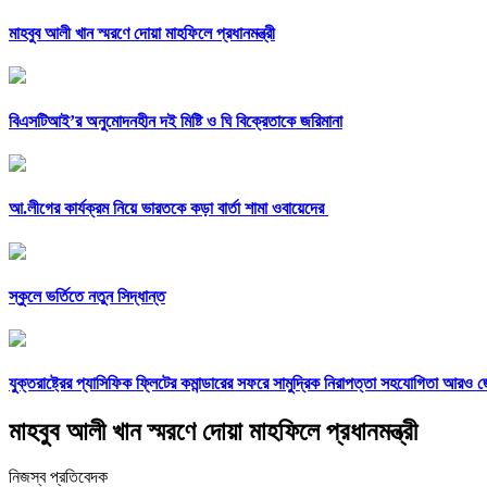
মাহবুব আলী খান স্মরণে দোয়া মাহফিলে প্রধানমন্ত্রী
বিএসটিআই’র অনুমোদনহীন দই মিষ্টি ও ঘি বিক্রেতাকে জরিমানা
আ.লীগের কার্যক্রম নিয়ে ভারতকে কড়া বার্তা শামা ওবায়েদের
স্কুলে ভর্তিতে নতুন সিদ্ধান্ত
যুক্তরাষ্ট্রের প্যাসিফিক ফ্লিটের কমান্ডারের সফরে সামুদ্রিক নিরাপত্তা সহযোগিতা আরও 
মাহবুব আলী খান স্মরণে দোয়া মাহফিলে প্রধানমন্ত্রী
নিজস্ব প্রতিবেদক