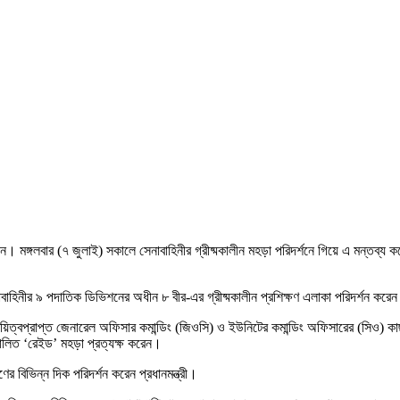
ন। মঙ্গলবার (৭ জুলাই) সকালে সেনাবাহিনীর গ্রীষ্মকালীন মহড়া পরিদর্শনে গিয়ে এ মন্তব্য 
াহিনীর ৯ পদাতিক ডিভিশনের অধীন ৮ বীর-এর গ্রীষ্মকালীন প্রশিক্ষণ এলাকা পরিদর্শন করেন প
 দায়িত্বপ্রাপ্ত জেনারেল অফিসার কমান্ডিং (জিওসি) ও ইউনিটের কমান্ডিং অফিসারের (সিও)
ালিত ‘রেইড’ মহড়া প্রত্যক্ষ করেন।
ের বিভিন্ন দিক পরিদর্শন করেন প্রধানমন্ত্রী।