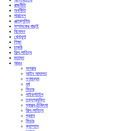
রাজনীতি
অর্থনীতি
সারাদেশ
এক্সক্লুসিভ
সম্পাদকের বাছাই
বিনোদন
খেলাধুলা
শিক্ষা
চাকরি
শিল্প-সাহিত্য
মতামত
আরও
অপরাধ
আইন আদালত
গণমাধ্যম
ধর্ম
ফিচার
লাইফস্টাইল
তথ্যপ্রযুক্তি
স্বাস্থ্য-চিকিৎসা
শিল্প-সাহিত্য
প্রবাস
ফিচার
ক্যাম্পাস