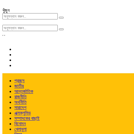
খুঁজুন
,
,
প্রচ্ছদ
জাতীয়
আন্তর্জাতিক
রাজনীতি
অর্থনীতি
সারাদেশ
এক্সক্লুসিভ
সম্পাদকের বাছাই
বিনোদন
খেলাধুলা