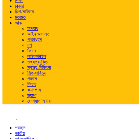
শিক্ষা
চাকরি
শিল্প-সাহিত্য
মতামত
আরও
অপরাধ
আইন আদালত
গণমাধ্যম
ধর্ম
ফিচার
লাইফস্টাইল
তথ্যপ্রযুক্তি
স্বাস্থ্য-চিকিৎসা
শিল্প-সাহিত্য
প্রবাস
ফিচার
ক্যাম্পাস
ভ্রমণ
সোশ্যাল মিডিয়া
প্রচ্ছদ
জাতীয়
আন্তর্জাতিক