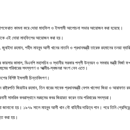
ত্মার মাগফেরাত কামনা করে দোয়া মাহফিল ও ইসলামী আলোচনা সভার আয়োজন করা হয়েছে।
্ষ থেকে এই দোয়া মাহফিলের আয়োজন করা হয়।
ী ডা. জুবাইদা রহমান, শহীদ মাহবুব আলী খানের নাতনি ও প্রধানমন্ত্রী তারেক রহমানের তনয়া ব
 কায়সার কামাল, বিএনপি মহাসচিব ও স্থানীয় সরকার পল্লী উন্নয়ন ও সমবায় মন্ত্রী মির্জা ফখর
বং মরহুমের পরিবারের সদস্যগণ ও আত্মীয়-স্বজনরা অংশ নেন এতে।
ের বিশিষ্ট ইসলামী চিন্তাবিদগণ।
াষ্ট্রপতি জিয়াউর রহমান, তিন বারের সাবেক প্রধানমন্ত্রী বেগম খালেদা জিয়া ও আরাফা
ে বনানী সামরিক কবরাস্থানে মরহুমের কবর জিয়ারত করেন তার পরিবারের সদস্যরা।
্ধা জানানো হয়। ১৯৭৯ সালে মাহবুব আলী খান নৌ বাহিনীর দায়িত্ব পান। পরে তিনি প্রেসিডেন
হিত করা হয়।