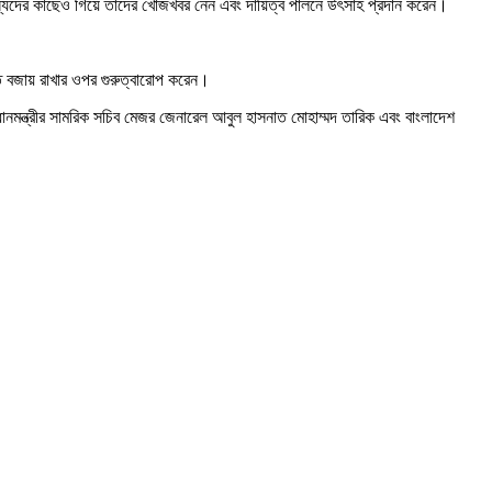
্যদের কাছেও গিয়ে তাদের খোঁজখবর নেন এবং দায়িত্ব পালনে উৎসাহ প্রদান করেন।
ুতি বজায় রাখার ওপর গুরুত্বারোপ করেন।
ধানমন্ত্রীর সামরিক সচিব মেজর জেনারেল আবুল হাসনাত মোহাম্মদ তারিক এবং বাংলাদেশ