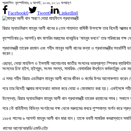
প্রকাশিত: বৃহস্পতিবার, ৬ আগস্ট, ২০২৬, ১০:১১ অপরাহ্ণ
Facebook
0
Tweet
0
LinkedIn
0
রিয়ার অ্যাডমিরাল মাহবুব আলী খানের ৪২তম শাহাদাত বার্ষিকী উপলক্ষে তার বিদেহী আ
বৃহস্পতিবার (৬ আগস্ট) বাদ মাগরিব মরহুমের ধানমন্ডির ‘মাহবুব ভবনে’ তার পরিবারের পক
প্রধানমন্ত্রী তারেক রহমান এবং শহীদ মাহবুব আলী খানের কন্যা ও প্রধানমন্ত্রীর সহধর্মিণ
করেন।
এছাড়া, দোয়া মাহফিল ও ইসলামী আলোচনায় জাতীয় সংসদের ভারপ্রাপ্ত স্পিকার ব্যারিস্টার
সংসদের চিফ হুইপ, হুইপবৃন্দ, সংসদ সদস্য, সামরিক- বেসামরিক ঊর্ধ্বতন কর্মকর্তাবৃন্দ এ
এ সময় শহীদ রিয়ার এডমিরাল মাহবুব আলী খানের জীবন ও কর্মের উপর আলোকপাত করেন দেশ
পরে তার বিদেহী আত্মার মাগফেরাত কামনা করে দোয়া ও মোনাজাত করা হয়। একইসঙ্গে শহীদ র
উল্লেখ্য, রিয়ার অ্যাডমিরাল মাহবুব আলী খান প্রধানমন্ত্রী তারেক রহমানের শশুর। সকাল
পরে নৌ বাহিনীসহ বিভিন্ন সংগঠনের পক্ষ থেকে মরুহমের কবরে পুস্পমাল্য অর্পন করে শ্রদ
১৯৮৪ সালের ৬ আগস্ট মাহবুব আলী খান মারা যান। তাকে বনানী সামরিক কবরাস্থানে সমা
কালের আলো/আরডি/এমডিএইচ