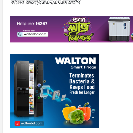
কালের আলো/জেএন/এমএসআইপি