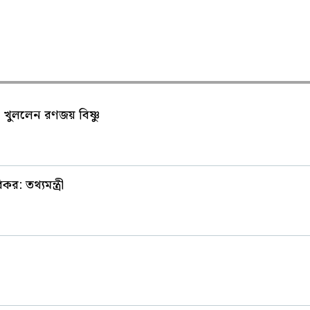
ুখ খুললেন রণজয় বিষ্ণু
: তথ্যমন্ত্রী