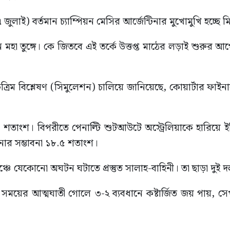
াই) বর্তমান চ্যাম্পিয়ন মেসির আর্জেন্টিনার মুখোমুখি হচ্ছে
 মহা তুঙ্গে। কে জিতবে এই তর্কে উত্তপ্ত মাঠের লড়াই শুরুর আগে
কৃত্রিম বিশ্লেষণ (সিমুলেশন) চালিয়ে জানিয়েছে, কোয়ার্টার ফাই
৬৮.১ শতাংশ। বিপরীতে পেনাল্টি শুটআউটে অস্ট্রেলিয়াকে হারি
নোর সম্ভাবনা ১৮.৫ শতাংশ।
ে যেকোনো অঘটন ঘটাতে প্রস্তুত সালাহ-বাহিনী। তা ছাড়া দুই দ
ক্ত সময়ের আত্মঘাতী গোলে ৩-২ ব্যবধানে কষ্টার্জিত জয় পায়,