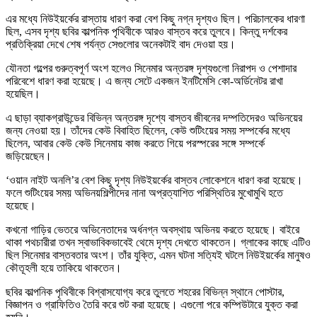
এর মধ্যে নিউইয়র্কের রাস্তায় ধারণ করা বেশ কিছু নগ্ন দৃশ্যও ছিল। পরিচালকের ধারণা
ছিল, এসব দৃশ্য ছবির কাল্পনিক পৃথিবীকে আরও বাস্তব করে তুলবে। কিন্তু দর্শকের
প্রতিক্রিয়া দেখে শেষ পর্যন্ত সেগুলোর অনেকটাই বাদ দেওয়া হয়।
যৌনতা গল্পের গুরুত্বপূর্ণ অংশ হলেও সিনেমার অন্তরঙ্গ দৃশ্যগুলো নিরাপদ ও পেশাদার
পরিবেশে ধারণ করা হয়েছে। এ জন্য সেটে একজন ইনটিমেসি কো-অর্ডিনেটর রাখা
হয়েছিল।
এ ছাড়া ব্যাকগ্রাউন্ডের বিভিন্ন অন্তরঙ্গ দৃশ্যে বাস্তব জীবনের দম্পতিদেরও অভিনয়ের
জন্য নেওয়া হয়। তাঁদের কেউ বিবাহিত ছিলেন, কেউ শুটিংয়ের সময় সম্পর্কের মধ্যে
ছিলেন, আবার কেউ কেউ সিনেমায় কাজ করতে গিয়ে পরস্পরের সঙ্গে সম্পর্কে
জড়িয়েছেন।
‘ওয়ান নাইট অনলি’র বেশ কিছু দৃশ্য নিউইয়র্কের বাস্তব লোকেশনে ধারণ করা হয়েছে।
ফলে শুটিংয়ের সময় অভিনয়শিল্পীদের নানা অপ্রত্যাশিত পরিস্থিতির মুখোমুখি হতে
হয়েছে।
কখনো গাড়ির ভেতরে অভিনেতাদের অর্ধনগ্ন অবস্থায় অভিনয় করতে হয়েছে। বাইরে
থাকা পথচারীরা তখন স্বাভাবিকভাবেই থেমে দৃশ্য দেখতে থাকতেন। গ্লাকের কাছে এটিও
ছিল সিনেমার বাস্তবতার অংশ। তাঁর যুক্তি, এমন ঘটনা সত্যিই ঘটলে নিউইয়র্কের মানুষও
কৌতূহলী হয়ে তাকিয়ে থাকতেন।
ছবির কাল্পনিক পৃথিবীকে বিশ্বাসযোগ্য করে তুলতে শহরের বিভিন্ন স্থানে পোস্টার,
বিজ্ঞাপন ও গ্রাফিতিও তৈরি করে শুট করা হয়েছে। এগুলো পরে কম্পিউটারে যুক্ত করা