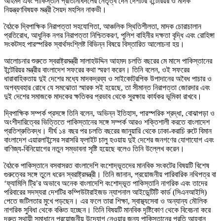
আহমদ এবং পাকিস্তান প্রতিনিধিদলের নেতৃত্ব দেন দেশটির ইন্টেরিয়র ও মাদক
নিয়ন্ত্রণবিষয়ক মন্ত্রী সৈয়দ মহসিন নাকভী।
বৈঠকে দ্বিপাক্ষিক নিরাপত্তা সহযোগিতা, আঞ্চলিক স্থিতিশীলতা, মাদক চোরাচালান
প্রতিরোধ, আধুনিক নগর নিরাপত্তা নিশ্চিতকরণ, পুলিশ বাহিনীর দক্ষতা বৃদ্ধি এবং রোহিঙ্গা
সংকটসহ পারস্পরিক স্বার্থসংশ্লিষ্ট বিভিন্ন বিষয়ে বিস্তারিত আলোচনা হয়।
আলোচনার শুরুতে স্বরাষ্ট্রমন্ত্রী সালাহউদ্দিন আহমদ চলতি বছরের মে মাসে পাকিস্তানের
ইন্টেরিয়র মন্ত্রীর বাংলাদেশ সফরের কথা স্মরণ করেন। তিনি বলেন, ওই সফরের
ধারাবাহিকতায় দুই দেশের মধ্যে মাদকদ্রব্য ও সাইকোট্রপিক উপাদানের অবৈধ পাচার ও
অপব্যবহার রোধে যে সমঝোতা স্মারক সই হয়েছে, তা সীমান্ত নিরাপত্তা জোরদার এবং
দুই দেশের সমাজকে মাদকের ক্ষতিকর প্রভাব থেকে সুরক্ষায় কার্যকর ভূমিকা রাখবে।
দ্বিপাক্ষিক সম্পর্ক প্রসঙ্গে তিনি বলেন, অভিন্ন ইতিহাস, পারস্পরিক শ্রদ্ধা, বোঝাপড়া ও
অংশীদারিত্বের ভিত্তিতে পাকিস্তানের সঙ্গে সম্পর্ক আরও শক্তিশালী করতে বাংলাদেশ
প্রতিশ্রুতিবদ্ধ। দীর্ঘ ১৪ বছর পর চলতি বছরের জানুয়ারি থেকে ঢাকা-করাচি রুটে বিমান
বাংলাদেশ এয়ারলাইন্সের সরাসরি ফ্লাইট চালু হওয়ায় দুই দেশের জনগণের যোগাযোগ এবং
বাণিজ্য-বিনিয়োগের নতুন সম্ভাবনা সৃষ্টি হয়েছে বলেও তিনি উল্লেখ করেন।
বৈঠকে পাকিস্তানে বসবাসরত বাংলাদেশি বংশোদ্ভূতদের মানবিক সংকটের বিষয়টি বিশেষ
গুরুত্বের সঙ্গে তুলে ধরেন স্বরাষ্ট্রমন্ত্রী। তিনি জানান, প্রয়োজনীয় পারিবারিক নথিপত্র বা
‘ফ্যামিলি ট্রি’র অভাবে অনেক বাংলাদেশি বংশোদ্ভূত পাকিস্তানি নাগরিক এবং তাদের
পরিবারের সদস্যরা দেশটির কম্পিউটারাইজড ন্যাশনাল আইডেন্টিটি কার্ড (সিএনআইসি)
পেতে জটিলতার মুখে পড়ছেন। এর ফলে তারা শিক্ষা, স্বাস্থ্যসেবা ও অন্যান্য মৌলিক
নাগরিক সুবিধা থেকে বঞ্চিত হচ্ছেন। তিনি বিষয়টি মানবিক দৃষ্টিকোণ থেকে বিবেচনা করে
দ্রুত স্থায়ী সমাধানে প্রয়োজনীয় উদ্যোগ নেওয়ার জন্য পাকিস্তানের প্রতি আহ্বান