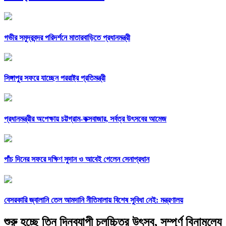
গভীর সমুদ্রবন্দর পরিদর্শনে মাতারবাড়িতে প্রধানমন্ত্রী
সিঙ্গাপুর সফরে যাচ্ছেন পররাষ্ট্র প্রতিমন্ত্রী
প্রধানমন্ত্রীর অপেক্ষায় চট্টগ্রাম-কক্সবাজার, সর্বত্র উৎসবের আমেজ
পাঁচ দিনের সফরে দক্ষিণ সুদান ও আবেই গেলেন সেনাপ্রধান
বেসরকারি জ্বালানি তেল আমদানি নীতিমালায় বিশেষ সুবিধা নেই: মন্ত্রণালয়
শুরু হচ্ছে তিন দিনব্যাপী চলচ্চিত্র উৎসব, সম্পূর্ণ বিনামূল্যে