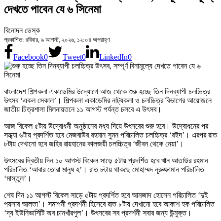
দেখতে পাবেন যে ৬ সিনেমা
বিনোদন ডেস্ক
প্রকাশিত: রবিবার, ৯ আগস্ট, ২০২৬, ১২:০৪ অপরাহ্ণ
Facebook
0
Tweet
0
LinkedIn
0
বাংলাদেশ শিল্পকলা একাডেমির উদ্যোগে আজ থেকে শুরু হচ্ছে তিন দিনব্যাপী চলচ্চিত্র
উৎসব ‘একল সেকাল’। শিল্পকলা একাডেমির নাট্যকলা ও চলচ্চিত্র বিভাগের আয়োজনে
জাতীয় চিত্রশালা মিলনায়তনে ১১ আগস্ট পর্যন্ত চলবে এ উৎসব।
আজ বিকেল ৫টায় উদ্বোধনী অনুষ্ঠানের মধ্য দিয়ে উৎসবের শুরু হবে। উদ্বোধনের পর
সন্ধ্যা ৬টায় প্রদর্শিত হবে মেজবাউর রহমান সুমন পরিচালিত চলচ্চিত্র ‘রইদ’। এরপর রাত
৮টায় দেখানো হবে জহির রায়হানের কালজয়ী চলচ্চিত্র ‘জীবন থেকে নেয়া’।
উৎসবের দ্বিতীয় দিন ১০ আগস্ট বিকেল সাড়ে ৫টায় প্রদর্শিত হবে খান আতাউর রহমান
পরিচালিত ‘আবার তোরা মানুষ হ’। রাত ৮টায় থাকছে মোহাম্মদ নূরুজ্জামান পরিচালিত
‘মাস্তুল’।
শেষ দিন ১১ আগস্ট বিকেল সাড়ে ৫টায় প্রদর্শিত হবে আমজাদ হোসেন পরিচালিত ‘দুই
পয়সার আলতা’। সমাপনী প্রদর্শনী হিসেবে রাত ৮টায় দেখানো হবে আকাশ হক পরিচালিত
‘দ্য ইউনিভার্সিটি অব চানখাঁরপুল’। উৎসবের সব প্রদর্শনী সবার জন্য উন্মুক্ত।