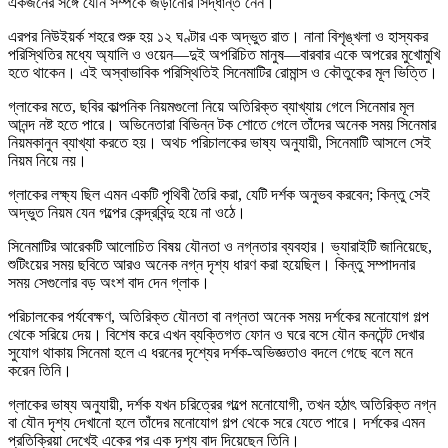
একজনের সঙ্গে যৌন সম্পর্কে জড়ানোর সিদ্ধান্ত নেন।
এরপর নিউইয়র্ক শহরে শুরু হয় ১২ ঘণ্টার এক অদ্ভুত রাত। নানা বিশৃঙ্খলা ও হাস্যকর
পরিস্থিতির মধ্যে অ্যালি ও ওয়েন—দুই অপরিচিত মানুষ—বারবার একে অপরের মুখোমুখি
হতে থাকেন। এই অস্বাভাবিক পরিস্থিতিই সিনেমাটির রোমান্স ও কৌতুকের মূল ভিত্তি।
গ্লাকের মতে, ছবির কাল্পনিক নিয়মগুলো নিয়ে অতিরিক্ত ব্যাখ্যায় গেলে সিনেমার মূল
আনন্দ নষ্ট হতে পারে। অভিনেতারা বিভিন্ন টক শোতে গেলে তাঁদের অনেক সময় সিনেমার
নিয়মকানুন ব্যাখ্যা করতে হয়। অথচ পরিচালকের ভাষ্য অনুযায়ী, সিনেমাটি আসলে সেই
নিয়ম নিয়ে নয়।
গ্লাকের লক্ষ্য ছিল এমন একটি পৃথিবী তৈরি করা, যেটি দর্শক অনুভব করবেন; কিন্তু সেই
অদ্ভুত নিয়ম যেন গল্পের কেন্দ্রবিন্দু হয়ে না ওঠে।
সিনেমাটির আরেকটি আলোচিত বিষয় যৌনতা ও নগ্নতার ব্যবহার। ভ্যারাইটি জানিয়েছে,
শুটিংয়ের সময় ছবিতে আরও অনেক নগ্ন দৃশ্য ধারণ করা হয়েছিল। কিন্তু সম্পাদনার
সময় সেগুলোর বড় অংশ বাদ দেন গ্লাক।
পরিচালকের পর্যবেক্ষণ, অতিরিক্ত যৌনতা বা নগ্নতা অনেক সময় দর্শকের মনোযোগ গল্প
থেকে সরিয়ে দেয়। বিশেষ করে এখন ব্যক্তিগত ফোন ও ঘরে বসে যৌন কনটেন্ট দেখার
সুযোগ থাকায় সিনেমা হলে এ ধরনের দৃশ্যের দর্শক-অভিজ্ঞতাও বদলে গেছে বলে মনে
করেন তিনি।
গ্লাকের ভাষ্য অনুযায়ী, দর্শক যখন চরিত্রের গল্পে মনোযোগী, তখন হঠাৎ অতিরিক্ত নগ্ন
বা যৌন দৃশ্য দেখানো হলে তাঁদের মনোযোগ গল্প থেকে সরে যেতে পারে। দর্শকের এমন
প্রতিক্রিয়া দেখেই একের পর এক দৃশ্য বাদ দিয়েছেন তিনি।