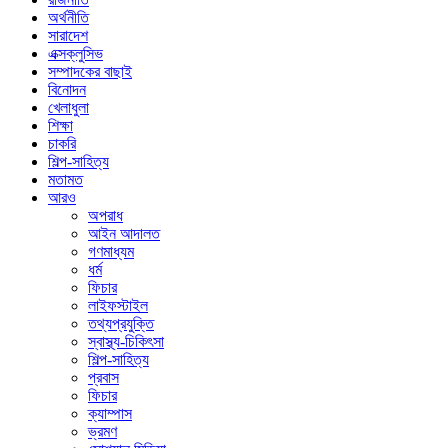
অর্থনীতি
সারাদেশ
এক্সক্লুসিভ
সম্পাদকের বাছাই
বিনোদন
খেলাধুলা
শিক্ষা
চাকরি
শিল্প-সাহিত্য
মতামত
আরও
অপরাধ
আইন আদালত
গণমাধ্যম
ধর্ম
ফিচার
লাইফস্টাইল
তথ্যপ্রযুক্তি
স্বাস্থ্য-চিকিৎসা
শিল্প-সাহিত্য
প্রবাস
ফিচার
ক্যাম্পাস
ভ্রমণ