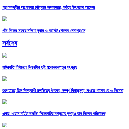
প্রধানমন্ত্রীর অপেক্ষায় চট্টগ্রাম-কক্সবাজার, সর্বত্র উৎসবের আমেজ
পাঁচ দিনের সফরে দক্ষিণ সুদান ও আবেই গেলেন সেনাপ্রধান
সর্বশেষ
রাষ্ট্রপতি নির্বাচনে বিএনপির দুই মনোনয়নপত্র সংগ্রহ
শুরু হচ্ছে তিন দিনব্যাপী চলচ্চিত্র উৎসব, সম্পূর্ণ বিনামূল্যে দেখতে পাবেন যে ৬ সিনেমা
এবার ‘ওয়ান নাইট অনলি’ সিনেমাটির নগ্নতার দৃশ্যও বাদ দিলেন পরিচালক