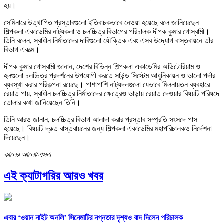
হয়।
সেমিনারে উত্থাপিত প্রস্তাবগুলো ইতিবাচকভাবে নেওয়া হয়েছে বলে জানিয়েছেন
শিল্পকলা একাডেমির নাট্যকলা ও চলচ্চিত্র বিভাগের পরিচালক দীপক কুমার গোস্বামী।
তিনি বলেন, স্বাধীন নির্মাতাদের দাবিগুলো যৌক্তিক এবং এসব উদ্যোগ বাস্তবায়নে তাঁর
বিভাগ একাত্ম।
দীপক কুমার গোস্বামী জানান, দেশের বিভিন্ন শিল্পকলা একাডেমির অডিটোরিয়াম ও
হলগুলো চলচ্চিত্র প্রদর্শনের উপযোগী করতে সাউন্ড সিস্টেম আধুনিকায়ন ও ভালো পর্দার
ব্যবস্থা করার পরিকল্পনা রয়েছে। পাশাপাশি নাট্যদলগুলো যেভাবে মিলনায়তন ব্যবহারে
রেয়াত পায়, স্বাধীন চলচ্চিত্র নির্মাতাদের ক্ষেত্রেও ভাড়ায় রেয়াত দেওয়ার বিষয়টি পরিষদে
তোলার কথা জানিয়েছেন তিনি।
তিনি আরও জানান, চলচ্চিত্র বিভাগ আলাদা করার প্রস্তাব সম্প্রতি সংসদে পাস
হয়েছে। বিষয়টি দ্রুত বাস্তবায়নের জন্য শিল্পকলা একাডেমির মহাপরিচালকও নির্দেশনা
দিয়েছেন।
কালের আলো/এসএ
এই ক্যাটাগরির আরও খবর
এবার ‘ওয়ান নাইট অনলি’ সিনেমাটির নগ্নতার দৃশ্যও বাদ দিলেন পরিচালক