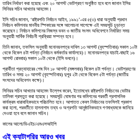
তারিখ নির্ধারণ করা হয়েছে এবং ২০ আগস্ট ভোটগ্রহণ অনুষ্ঠিত হবে বলে জানান ইসির
সিনিয়র সচিব আখতার আহমেদ।
ইসি সচিব জানান, ‘রাষ্ট্রপতি নির্বাচন আইন, ১৯৯১’-এর ৫(৩) ধারা অনুযায়ী প্রধান
নির্বাচন কমিশনার মাননীয় স্পিকারের সঙ্গে আলোচনা সাপেক্ষে এই সময়সূচি চূড়ান্ত
করেছেন। নির্বাচন কমিশনের নিজস্ব ভবন ও জাতীয় সংসদ অধিবেশনে নির্ধারিত সময়
অনুযায়ী সার্বিক নির্বাচনী প্রক্রিয়া সম্পন্ন হবে।
তিনি জানান, তফসিল অনুযায়ী মনোনয়নপত্র দাখিল ১৩ আগস্ট (বৃহস্পতিবার) সকাল ১০টা
থেকে বিকেল ৪টা পর্যন্ত (নির্বাচন কর্মকর্তার কার্যালয়ে)। মনোনয়নপত্র যাচাই-বাছাই ১৬
আগস্ট রোববার) সকাল ১০টা থেকে (ইসি ভবনে)।
প্রার্থীতা প্রত্যাহারের শেষ দিন ১৮ আগস্ট (মঙ্গলবার) বিকেল ৪টা পর্যন্ত। ভোটগ্রহণের
তারিখ ও সময় ২০ আগস্ট (বৃহস্পতিবার) দুপুর ২টা থেকে বিকেল ৫টা পর্যন্ত (জাতীয়
সংসদের অধিবেশন কক্ষে)।
সিনিয়র সচিব আখতার আহমেদ উল্লেখ করেন, ইতোমধ্যে রাষ্ট্রপতি নির্বাচনের ভোটার
তালিকা প্রস্তুত করা হয়েছে। সময়সূচি ঘোষণার পর কমিশনের পরবর্তী প্রশাসনিক
কার্যক্রম ধারাবাহিকভাবে পরিচালিত হবে। আপাতত কেবল নির্বাচনের তফসিলই প্রকাশ
করা হলো, পরবর্তীতে হালনাগাদ তথ্য ও অগ্রগতি আনুষ্ঠানিকভাবে গণমাধ্যমকে জানিয়ে
দেওয়া হবে বলে জানান সচিব।
কালের আলো/ডিএইচ/এমএসআইপি
এই ক্যাটাগরির আরও খবর