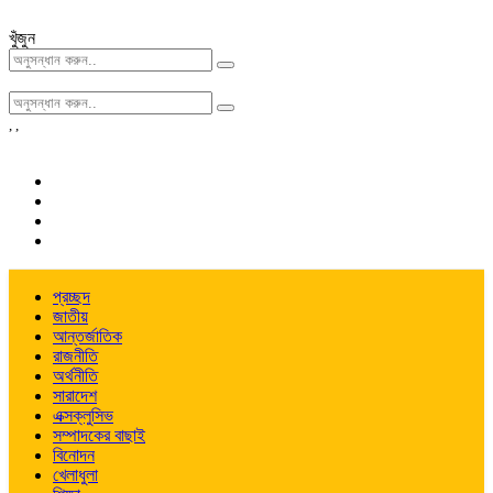
খুঁজুন
,
,
প্রচ্ছদ
জাতীয়
আন্তর্জাতিক
রাজনীতি
অর্থনীতি
সারাদেশ
এক্সক্লুসিভ
সম্পাদকের বাছাই
বিনোদন
খেলাধুলা