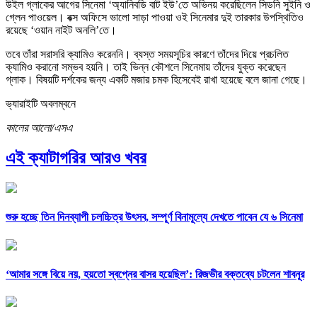
উইল গ্লাকের আগের সিনেমা ‘অ্যানিবডি বাট ইউ’তে অভিনয় করেছিলেন সিডনি সুইনি ও
গ্লেন পাওয়েল। বক্স অফিসে ভালো সাড়া পাওয়া ওই সিনেমার দুই তারকার উপস্থিতিও
রয়েছে ‘ওয়ান নাইট অনলি’তে।
তবে তাঁরা সরাসরি ক্যামিও করেননি। ব্যস্ত সময়সূচির কারণে তাঁদের দিয়ে প্রচলিত
ক্যামিও করানো সম্ভব হয়নি। তাই ভিন্ন কৌশলে সিনেমায় তাঁদের যুক্ত করেছেন
গ্লাক। বিষয়টি দর্শকের জন্য একটি মজার চমক হিসেবেই রাখা হয়েছে বলে জানা গেছে।
ভ্যারাইটি অবলম্বনে
কালের আলো/এসএ
এই ক্যাটাগরির আরও খবর
শুরু হচ্ছে তিন দিনব্যাপী চলচ্চিত্র উৎসব, সম্পূর্ণ বিনামূল্যে দেখতে পাবেন যে ৬ সিনেমা
‘আমার সঙ্গে বিয়ে নয়, হয়তো স্বপ্নের বাসর হয়েছিল’: রিজভীর বক্তব্যে চটলেন শাবনূর