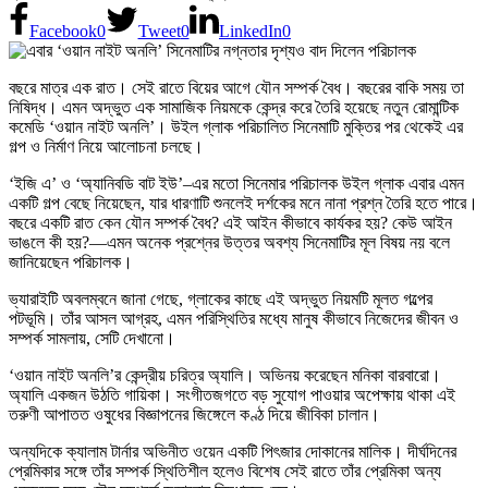
Facebook
0
Tweet
0
LinkedIn
0
বছরে মাত্র এক রাত। সেই রাতে বিয়ের আগে যৌন সম্পর্ক বৈধ। বছরের বাকি সময় তা
নিষিদ্ধ। এমন অদ্ভুত এক সামাজিক নিয়মকে কেন্দ্র করে তৈরি হয়েছে নতুন রোমান্টিক
কমেডি ‘ওয়ান নাইট অনলি’। উইল গ্লাক পরিচালিত সিনেমাটি মুক্তির পর থেকেই এর
গল্প ও নির্মাণ নিয়ে আলোচনা চলছে।
‘ইজি এ’ ও ‘অ্যানিবডি বাট ইউ’–এর মতো সিনেমার পরিচালক উইল গ্লাক এবার এমন
একটি গল্প বেছে নিয়েছেন, যার ধারণাটি শুনলেই দর্শকের মনে নানা প্রশ্ন তৈরি হতে পারে।
বছরে একটি রাত কেন যৌন সম্পর্ক বৈধ? এই আইন কীভাবে কার্যকর হয়? কেউ আইন
ভাঙলে কী হয়?—এমন অনেক প্রশ্নের উত্তর অবশ্য সিনেমাটির মূল বিষয় নয় বলে
জানিয়েছেন পরিচালক।
ভ্যারাইটি অবলম্বনে জানা গেছে, গ্লাকের কাছে এই অদ্ভুত নিয়মটি মূলত গল্পের
পটভূমি। তাঁর আসল আগ্রহ, এমন পরিস্থিতির মধ্যে মানুষ কীভাবে নিজেদের জীবন ও
সম্পর্ক সামলায়, সেটি দেখানো।
‘ওয়ান নাইট অনলি’র কেন্দ্রীয় চরিত্র অ্যালি। অভিনয় করেছেন মনিকা বারবারো।
অ্যালি একজন উঠতি গায়িকা। সংগীতজগতে বড় সুযোগ পাওয়ার অপেক্ষায় থাকা এই
তরুণী আপাতত ওষুধের বিজ্ঞাপনের জিঙ্গেলে কণ্ঠ দিয়ে জীবিকা চালান।
অন্যদিকে ক্যালাম টার্নার অভিনীত ওয়েন একটি পিৎজার দোকানের মালিক। দীর্ঘদিনের
প্রেমিকার সঙ্গে তাঁর সম্পর্ক স্থিতিশীল হলেও বিশেষ সেই রাতে তাঁর প্রেমিকা অন্য