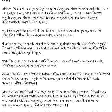
হয়নি।
ডানকিন, ডিউরেক্স, রেড বুল ও ইকুইনক্সের মতো ব্র্যান্ডের নামও সিনেমায় দেখা যায়। তবে
এসব ব্র্যান্ডের কাছ থেকে অর্থ নেওয়া হয়নি বলে জানিয়েছেন গ্লাক। বরং ছবির গল্প
অনুযায়ী ব্র্যান্ডের নাম ও বিজ্ঞাপনের পরিবর্তিত সংস্করণ ব্যবহারের জন্য সংশ্লিষ্ট
প্রতিষ্ঠানগুলোর অনুমতি নিতে হয়েছে।
অ্যালি চরিত্রটি শুরু থেকেই গায়িকা ছিল না। মনিকা বারবারোকে চূড়ান্ত করার পর
চরিত্রটিকে গায়িকা হিসেবে নতুন করে গড়ে তোলেন গ্লাক।
পরিচালকের অভ্যাস হলো, কোনো অভিনেতাকে চূড়ান্ত করার পর তাঁর বৈশিষ্ট্য অনুযায়ী
চিত্রনাট্যে পরিবর্তন আনা। বারবারোর সঙ্গে কথা বলার পর তাঁর মনে হয়, অ্যালির গায়িকা
হওয়াই চরিত্রটির জন্য উপযুক্ত।
মজার বিষয়, বাস্তবে বারবারোর মঞ্চভীতি রয়েছে। তবে তাঁর কণ্ঠ ভালো হওয়ায় সেই
বৈশিষ্ট্যও চরিত্রে ব্যবহার করেছেন পরিচালক।
ওয়েন চরিত্রটি একজন পিৎজা দোকানের মালিক হওয়ায় ক্যালাম টার্নারকে বাস্তবেই পিৎজা
বানানো শিখতে হয়েছে। গ্লাক জানিয়েছেন, ক্যালাম টানা পাঁচ দিন একটি পিৎজার
দোকানে প্রশিক্ষণ নিয়েছেন।
তবে শুটিংয়ের সময় পিৎজা নিয়ে নতুন সমস্যায় পড়তে হয় নির্মাতা দলকে। পিৎজা দ্রুত
ঠান্ডা হয়ে যাওয়ায় ক্যামেরায় ভালো দেখানোর জন্য বারবার নতুন পিৎজা বানাতে হয়েছে।
অভিনেতারাও শুটিংয়ের সময় সত্যিকারের পিৎজা খেয়েছেন। একপর্যায়ে মনিকা ও
ক্যালামকে বলতে হয়েছে, তাঁরা আর খেতে পারছেন না।