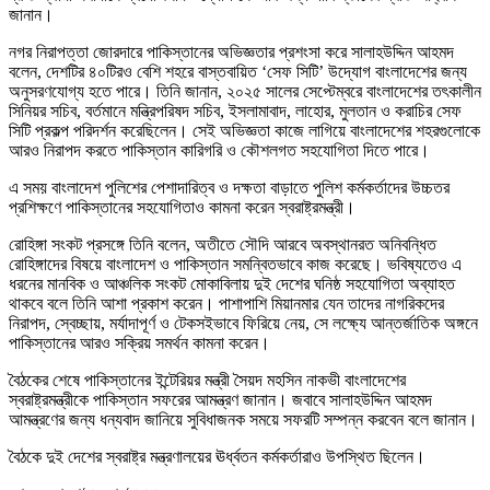
জানান।
নগর নিরাপত্তা জোরদারে পাকিস্তানের অভিজ্ঞতার প্রশংসা করে সালাহউদ্দিন আহমদ
বলেন, দেশটির ৪০টিরও বেশি শহরে বাস্তবায়িত ‘সেফ সিটি’ উদ্যোগ বাংলাদেশের জন্য
অনুসরণযোগ্য হতে পারে। তিনি জানান, ২০২৫ সালের সেপ্টেম্বরে বাংলাদেশের তৎকালীন
সিনিয়র সচিব, বর্তমানে মন্ত্রিপরিষদ সচিব, ইসলামাবাদ, লাহোর, মুলতান ও করাচির সেফ
সিটি প্রকল্প পরিদর্শন করেছিলেন। সেই অভিজ্ঞতা কাজে লাগিয়ে বাংলাদেশের শহরগুলোকে
আরও নিরাপদ করতে পাকিস্তান কারিগরি ও কৌশলগত সহযোগিতা দিতে পারে।
এ সময় বাংলাদেশ পুলিশের পেশাদারিত্ব ও দক্ষতা বাড়াতে পুলিশ কর্মকর্তাদের উচ্চতর
প্রশিক্ষণে পাকিস্তানের সহযোগিতাও কামনা করেন স্বরাষ্ট্রমন্ত্রী।
রোহিঙ্গা সংকট প্রসঙ্গে তিনি বলেন, অতীতে সৌদি আরবে অবস্থানরত অনিবন্ধিত
রোহিঙ্গাদের বিষয়ে বাংলাদেশ ও পাকিস্তান সমন্বিতভাবে কাজ করেছে। ভবিষ্যতেও এ
ধরনের মানবিক ও আঞ্চলিক সংকট মোকাবিলায় দুই দেশের ঘনিষ্ঠ সহযোগিতা অব্যাহত
থাকবে বলে তিনি আশা প্রকাশ করেন। পাশাপাশি মিয়ানমার যেন তাদের নাগরিকদের
নিরাপদ, স্বেচ্ছায়, মর্যাদাপূর্ণ ও টেকসইভাবে ফিরিয়ে নেয়, সে লক্ষ্যে আন্তর্জাতিক অঙ্গনে
পাকিস্তানের আরও সক্রিয় সমর্থন কামনা করেন।
বৈঠকের শেষে পাকিস্তানের ইন্টেরিয়র মন্ত্রী সৈয়দ মহসিন নাকভী বাংলাদেশের
স্বরাষ্ট্রমন্ত্রীকে পাকিস্তান সফরের আমন্ত্রণ জানান। জবাবে সালাহউদ্দিন আহমদ
আমন্ত্রণের জন্য ধন্যবাদ জানিয়ে সুবিধাজনক সময়ে সফরটি সম্পন্ন করবেন বলে জানান।
বৈঠকে দুই দেশের স্বরাষ্ট্র মন্ত্রণালয়ের ঊর্ধ্বতন কর্মকর্তারাও উপস্থিত ছিলেন।