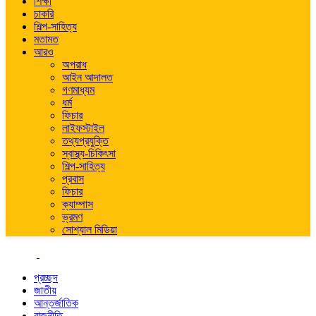
শিক্ষা
চাকরি
শিল্প-সাহিত্য
মতামত
আরও
অপরাধ
আইন আদালত
গণমাধ্যম
ধর্ম
ফিচার
লাইফস্টাইল
তথ্যপ্রযুক্তি
স্বাস্থ্য-চিকিৎসা
শিল্প-সাহিত্য
প্রবাস
ফিচার
ক্যাম্পাস
ভ্রমণ
সোশ্যাল মিডিয়া
প্রচ্ছদ
জাতীয়
আন্তর্জাতিক
রাজনীতি