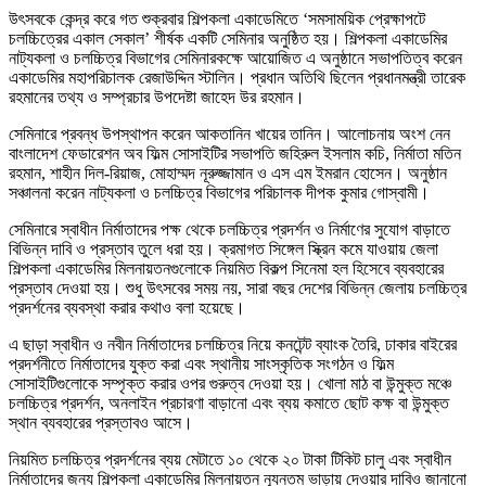
উৎসবকে কেন্দ্র করে গত শুক্রবার শিল্পকলা একাডেমিতে ‘সমসাময়িক প্রেক্ষাপটে
চলচ্চিত্রের একাল সেকাল’ শীর্ষক একটি সেমিনার অনুষ্ঠিত হয়। শিল্পকলা একাডেমির
নাট্যকলা ও চলচ্চিত্র বিভাগের সেমিনারকক্ষে আয়োজিত এ অনুষ্ঠানে সভাপতিত্ব করেন
একাডেমির মহাপরিচালক রেজাউদ্দিন স্টালিন। প্রধান অতিথি ছিলেন প্রধানমন্ত্রী তারেক
রহমানের তথ্য ও সম্প্রচার উপদেষ্টা জাহেদ উর রহমান।
সেমিনারে প্রবন্ধ উপস্থাপন করেন আকতানিন খায়ের তানিন। আলোচনায় অংশ নেন
বাংলাদেশ ফেডারেশন অব ফিল্ম সোসাইটির সভাপতি জহিরুল ইসলাম কচি, নির্মাতা মতিন
রহমান, শাহীন দিল-রিয়াজ, মোহাম্মদ নূরুজ্জামান ও এস এম ইমরান হোসেন। অনুষ্ঠান
সঞ্চালনা করেন নাট্যকলা ও চলচ্চিত্র বিভাগের পরিচালক দীপক কুমার গোস্বামী।
সেমিনারে স্বাধীন নির্মাতাদের পক্ষ থেকে চলচ্চিত্র প্রদর্শন ও নির্মাণের সুযোগ বাড়াতে
বিভিন্ন দাবি ও প্রস্তাব তুলে ধরা হয়। ক্রমাগত সিঙ্গেল স্ক্রিন কমে যাওয়ায় জেলা
শিল্পকলা একাডেমির মিলনায়তনগুলোকে নিয়মিত বিকল্প সিনেমা হল হিসেবে ব্যবহারের
প্রস্তাব দেওয়া হয়। শুধু উৎসবের সময় নয়, সারা বছর দেশের বিভিন্ন জেলায় চলচ্চিত্র
প্রদর্শনের ব্যবস্থা করার কথাও বলা হয়েছে।
এ ছাড়া স্বাধীন ও নবীন নির্মাতাদের চলচ্চিত্র নিয়ে কনটেন্ট ব্যাংক তৈরি, ঢাকার বাইরের
প্রদর্শনীতে নির্মাতাদের যুক্ত করা এবং স্থানীয় সাংস্কৃতিক সংগঠন ও ফিল্ম
সোসাইটিগুলোকে সম্পৃক্ত করার ওপর গুরুত্ব দেওয়া হয়। খোলা মাঠ বা উন্মুক্ত মঞ্চে
চলচ্চিত্র প্রদর্শন, অনলাইন প্রচারণা বাড়ানো এবং ব্যয় কমাতে ছোট কক্ষ বা উন্মুক্ত
স্থান ব্যবহারের প্রস্তাবও আসে।
নিয়মিত চলচ্চিত্র প্রদর্শনের ব্যয় মেটাতে ১০ থেকে ২০ টাকা টিকিট চালু এবং স্বাধীন
নির্মাতাদের জন্য শিল্পকলা একাডেমির মিলনায়তন ন্যূনতম ভাড়ায় দেওয়ার দাবিও জানানো