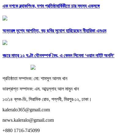
এক দশকে ব্ল্যাকপিংক, দশম প্রতিষ্ঠাবার্ষিকীতে চার সদস্য একসঙ্গে
অন্তরঙ্গ দৃশ্যে আপত্তি, বড় ছবির সুযোগ হারিয়েছেন নীহারিকা এনএম
বছরে মাত্র ১২ ঘণ্টা যৌনসম্পর্ক বৈধ, এ কেমন সিনেমা ‘ওয়ান নাইট অনলি’
প্রতিষ্ঠাতা সম্পাদক: মো: শামসুল আলম খান
ভারপ্রাপ্ত সম্পাদক: এম. আব্দুল্লাহ আল মামুন খান
১৩/১৪ ব্লক-ডি, সিরামিক রোড, পল্লবী, মিরপুর-১২, ঢাকা।
kaleralo365@gmail.com
news.kaleralo@gmail.com
+880 1716-745099