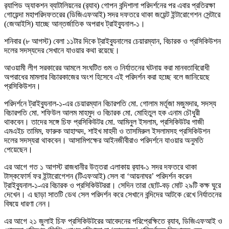
র‍্যাপিড অ্যাকশন ব্যাটালিয়নের (র‍্যাব) গোপন বন্দিশালা পরিদর্শনের পর এবার প্রতিরক্ষা
গোয়েন্দা মহাপরিদফতরের (ডিজিএফআই) সদর দফতরে থাকা জয়েন্ট ইন্টারোগেশন সেন্টারে
(জেআইসি) যাচ্ছে আন্তর্জাতিক অপরাধ ট্রাইব্যুনাল-১।
শনিবার (৮ আগস্ট) বেলা ১১টার দিকে ট্রাইব্যুনালের চেয়ারম্যান, বিচারক ও প্রসিকিউশন
দলের সদস্যদের সেখানে যাওয়ার কথা রয়েছে।
আওয়ামী লীগ সরকারের আমলে সংঘটিত গুম ও নির্যাতনের ঘটনায় করা মানবতাবিরোধী
অপরাধের মামলার বিচারকাজের অংশ হিসেবে এই পরিদর্শন করা হচ্ছে বলে জানিয়েছে
প্রসিকিউশন।
পরিদর্শনে ট্রাইব্যুনাল-১-এর চেয়ারম্যান বিচারপতি মো. গোলাম মর্তূজা মজুমদার, সদস্য
বিচারপতি মো. শফিউল আলম মাহমুদ ও বিচারক মো. মোহিতুল হক এনাম চৌধুরী
থাকবেন। তাদের সঙ্গে চিফ প্রসিকিউটর মো. আমিনুল ইসলাম, প্রসিকিউটর গাজী
এমএইচ তামিম, ফারুক আহাম্মদ, শাইখ মাহদী ও তাসমিরুল ইসলামসহ প্রসিকিউশন
দলের সদস্যরা থাকবেন। আসামিপক্ষের আইনজীবীরাও পরিদর্শনে যাওয়ার অনুমতি
পেয়েছেন।
এর আগে গত ১ আগস্ট রাজধানীর উত্তরা এলাকায় র‍্যাব-১ সদর দফতরে থাকা
টাস্কফোর্স ফর ইন্টারোগেশন (টিএফআই) সেল বা ‘আয়নাঘর’ পরিদর্শন করেন
ট্রাইব্যুনাল-১-এর বিচারক ও প্রসিকিউটররা। সেদিন তারা ছোট-বড় মোট ২৯টি কক্ষ ঘুরে
দেখেন। এ ছাড়া সাতটি ডেথ সেল পরিদর্শন করে সেখানে বন্দিদের আটকে রেখে নির্যাতনের
বিষয়ে ধারণা নেন।
এর আগে ২১ জুলাই চিফ প্রসিকিউটরের আবেদনের পরিপ্রেক্ষিতে র‍্যাব, ডিজিএফআই ও