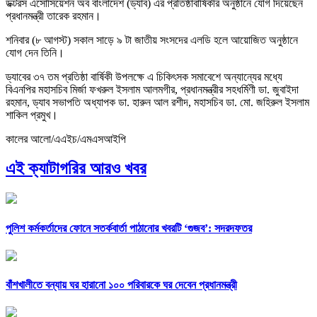
ডক্টরস এসোসিয়েশন অব বাংলাদেশ (ড্যাব) এর প্রতিষ্ঠাবার্ষিকীর অনুষ্ঠানে যোগ দিয়েছেন
প্রধানমন্ত্রী তারেক রহমান।
শনিবার (৮ আগস্ট) সকাল সাড়ে ৯ টা জাতীয় সংসদের এলডি হলে আয়োজিত অনুষ্ঠানে
যোগ দেন তিনি।
ড্যাবের ৩৭ তম প্রতিষ্ঠা বার্ষিকী উপলক্ষে এ চিকিৎসক সমাবেশে অন্যান্যের মধ্যে
বিএনপির মহাসচিব মির্জা ফখরুল ইসলাম আলমগীর, প্রধানমন্ত্রীর সহধর্মিণী ডা. জুবাইদা
রহমান, ড্যাব সভাপতি অধ্যাপক ডা. হারুন আল রশীদ, মহাসচিব ডা. মো. জহিরুল ইসলাম
শাকিল প্রমুখ।
কালের আলো/এএইচ/এমএসআইপি
এই ক্যাটাগরির আরও খবর
পুলিশ কর্মকর্তাদের ফোনে সতর্কবার্তা পাঠানোর খবরটি ‘গুজব’: সদরদফতর
বাঁশখালীতে বন্যায় ঘর হারানো ১০০ পরিবারকে ঘর দেবেন প্রধানমন্ত্রী