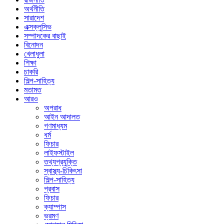
অর্থনীতি
সারাদেশ
এক্সক্লুসিভ
সম্পাদকের বাছাই
বিনোদন
খেলাধুলা
শিক্ষা
চাকরি
শিল্প-সাহিত্য
মতামত
আরও
অপরাধ
আইন আদালত
গণমাধ্যম
ধর্ম
ফিচার
লাইফস্টাইল
তথ্যপ্রযুক্তি
স্বাস্থ্য-চিকিৎসা
শিল্প-সাহিত্য
প্রবাস
ফিচার
ক্যাম্পাস
ভ্রমণ