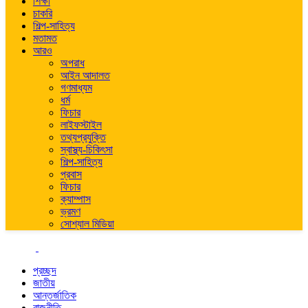
শিক্ষা
চাকরি
শিল্প-সাহিত্য
মতামত
আরও
অপরাধ
আইন আদালত
গণমাধ্যম
ধর্ম
ফিচার
লাইফস্টাইল
তথ্যপ্রযুক্তি
স্বাস্থ্য-চিকিৎসা
শিল্প-সাহিত্য
প্রবাস
ফিচার
ক্যাম্পাস
ভ্রমণ
সোশ্যাল মিডিয়া
প্রচ্ছদ
জাতীয়
আন্তর্জাতিক
রাজনীতি