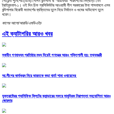
গোয়েন্দা পুলিশের (ডিবি) গোপন বন্দিশালা বা ‘আয়নাঘর’ পরিদর্শনের সিদ্ধান্ত নেন
ট্রাইব্যুনাল-১। ওই দিন চিফ প্রসিকিউটর আওয়ামী লীগ সরকারের টানা শাসনামলে এসব
বন্দিশালায় বিরোধী মতাদর্শের ব্যক্তিদের তুলে নিয়ে নির্যাতন ও গুমের অভিযোগ তুলে
ধরেন।
কালের আলো/আরডি/এমডিএইচ
এই ক্যাটাগরির আরও খবর
স্বাধীন গণমাধ্যম প্রতিষ্ঠার মধ্য দিয়েই গণতন্ত্র আরও শক্তিশালী হয়: তথ্যমন্ত্রী
আ.লীগের কার্যক্রম নিয়ে ভারতকে কড়া বার্তা শামা ওবায়েদের
যুক্তরাষ্ট্রের প্যাসিফিক ফ্লিটের কমান্ডারের সফরে সামুদ্রিক নিরাপত্তা সহযোগিতা আরও
জোরদার