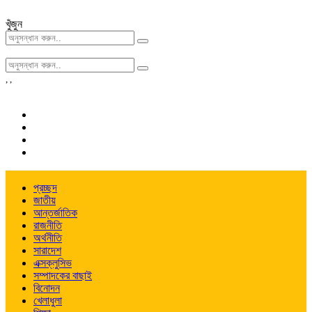
খুঁজুন
,
,
প্রচ্ছদ
জাতীয়
আন্তর্জাতিক
রাজনীতি
অর্থনীতি
সারাদেশ
এক্সক্লুসিভ
সম্পাদকের বাছাই
বিনোদন
খেলাধুলা