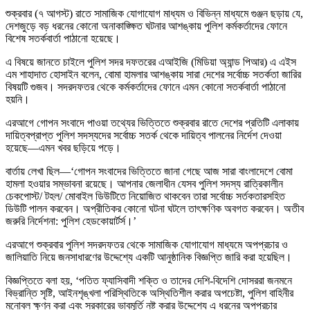
শুক্রবার (৭ আগস্ট) রাতে সামাজিক যোগাযোগ মাধ্যম ও বিভিন্ন মাধ্যমে গুঞ্জন ছড়ায় যে,
দেশজুড়ে বড় ধরনের কোনো অনাকাঙ্ক্ষিত ঘটনার আশঙ্কায় পুলিশ কর্মকর্তাদের ফোনে
বিশেষ সতর্কবার্তা পাঠানো হয়েছে।
এ বিষয়ে জানতে চাইলে পুলিশ সদর দফতরের এআইজি (মিডিয়া অ্যান্ড পিআর) এ এইস
এম শাহাদাত হোসাইন বলেন, বোমা হামলার আশঙ্কায় সারা দেশের সর্বোচ্চ সতর্কতা জারির
বিষয়টি গুজব। সদরদফতর থেকে কর্মকর্তাদের ফোনে এমন কোনো সতর্কবার্তা পাঠানো
হয়নি।
এরআগে গোপন সংবাদে পাওয়া তথ্যের ভিত্তিতে শুক্রবার রাতে দেশের প্রতিটি এলাকায়
দায়িত্বপ্রাপ্ত পুলিশ সদস্যদের সর্বোচ্চ সতর্ক থেকে দায়িত্ব পালনের নির্দেশ দেওয়া
হয়েছে—এমন খবর ছড়িয়ে পড়ে।
বার্তায় লেখা ছিল—‘গোপন সংবাদের ভিত্তিতে জানা গেছে আজ সারা বাংলাদেশে বোমা
হামলা হওয়ার সম্ভাবনা রয়েছে। আপনার জেলাধীন যেসব পুলিশ সদস্য রাত্রিকালীন
চেকপোস্ট/ টহল/ মোবাইল ডিউটিতে নিয়োজিত থাকবেন তারা সর্বোচ্চ সর্তকতারসহিত
ডিউটি পালন করবেন। অপ্রীতিকর কোনো ঘটনা ঘটলে তাৎক্ষণিক অবগত করবেন। অতীব
জরুরি নির্দেশনা: পুলিশ হেডকোয়ার্টর্স।’
এরআগে শুক্রবার পুলিশ সদরদফতর থেকে সামাজিক যোগাযোগ মাধ্যমে অপপ্রচার ও
জালিয়াতি নিয়ে জনসাধারণের উদ্দেশ্যে একটি আনুষ্ঠানিক বিজ্ঞপ্তি জারি করা হয়েছিল।
বিজ্ঞপ্তিতে বলা হয়, ‘পতিত ফ্যাসিবাদী শক্তি ও তাদের দেশি-বিদেশি দোসররা জনমনে
বিভ্রান্তি সৃষ্টি, আইনশৃঙ্খলা পরিস্থিতিকে অস্থিতিশীল করার অপচেষ্টা, পুলিশ বাহিনীর
মনোবল ক্ষুণ্ন করা এবং সরকারের ভাবমূর্তি নষ্ট করার উদ্দেশ্যে এ ধরনের অপপ্রচার