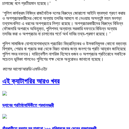
চালাচ্ছে বলে প্রতীয়মান হয়েছে।’
‘পুলিশ কার্যক্রম নিষিদ্ধ রাজনৈতিক দলের বিরুদ্ধে জোরালো আইনি ব্যবস্থা গ্রহণ করায়
ও অপপ্রচারকারীদের কোনো অন্যায় তদবির আমলে না নেওয়ায় অসন্তুষ্ট মহল মনগড়া
তথ্যসংবলিত এ ধরনের অপপ্রচারে লিপ্ত রয়েছে। অপপ্রচারকারীদের বিরুদ্ধে বিভিন্ন
ফৌজদারি অপরাধে অভিযুক্ত, পুলিশসহ অন্যান্য সরকারি দফতরে বিভিন্ন অন্যায়
তদবির করা ও অপপ্রচার না চালানোর শর্তে অর্থ দাবির তথ্য-প্রমাণ রয়েছে। ’
পুলিশ সামাজিক যোগাযোগমাধ্যমে প্রচারিত বিভ্রান্তিকর ও উসকানিমূলক কোনো বক্তব্য
বিশ্বাস, শেয়ার বা প্রচার করা থেকে বিরত থাকার জন্য জনগণের প্রতি আহ্বান জানিয়েছে
পুলিশ সদর দফতর। দায়িত্বশীল নাগরিক হিসেবে গুজব ও অপপ্রচার প্রতিরোধে সবাইকে
সচেতন ভূমিকা পালনেও পুলিশের পক্ষ থেকে অনুরোধও জানানো হয়েছে।
কালের আলো/আরডি/এমডিএইচ
এই ক্যাটাগরির আরও খবর
ড্যাবের প্রতিষ্ঠাবার্ষিকীতে প্রধানমন্ত্রী
বাঁশখালীতে বন্যায় ঘর হারানো ১০০ পরিবারকে ঘর দেবেন প্রধানমন্ত্রী