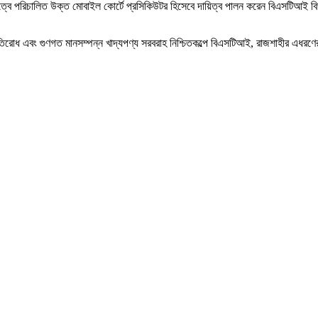
েতৃত্বে পরিচালিত উক্ত মোবাইল কোর্টে প্রসিকিউটর হিসেবে দায়িত্ব পালন করেন বিএসটিআই বি
রতিরোধ এবং গুণগত মানসম্পন্ন খাদ্যপণ্য সরবরাহ নিশ্চিতকল্পে বিএসটিআই, রাজশাহীর এধ