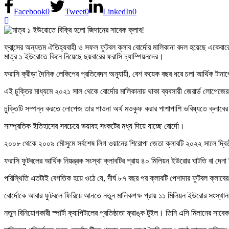
Facebook
0
Tweet
0
LinkedIn
0
ফ্রান্সের অন্যতম ঐতিহ্যবাহী ও সফল ফুটবল ক্লাব বোর্দোর মালিকানা বদল হয়েছে একেবারেই প
মাত্র ১ ইউরোতে কিনে নিয়েছে ছয়বারের ফরাসি চ্যাম্পিয়নদের।
ফরাসি ক্রীড়া দৈনিক লেকিপের প্রতিবেদন অনুযায়ী, বেশ কয়েক বছর ধরে চলা আর্থিক টানাপো
এই চুক্তির মাধ্যমে ২০২১ সাল থেকে বোর্দোর মালিকানায় থাকা ব্যবসায়ী জেরার্ড লোপে
চুক্তিটি সম্পন্ন করতে লোপেজ তার পাওনা অর্থ মওকুফ করার পাশাপাশি ভবিষ্যতে ক্লাবের 
সাম্প্রতিক ইতিহাসের সবচেয়ে ভয়াবহ সংকটের মধ্য দিয়ে যাচ্ছে বোর্দো।
২০০৮ থেকে ২০০৯ মৌসুমে সর্বশেষ লিগ ওয়ানের শিরোপা জেতা ক্লাবটি ২০২২ সালে দ্বিত
ফরাসি ফুটবলের আর্থিক নিয়ন্ত্রক সংস্থা ক্লাবটির প্রায় ৪০ মিলিয়ন ইউরোর ঘাটতি বা দেন
পরিস্থিতি এতটাই বেগতিক হয়ে ওঠে যে, দীর্ঘ ৮৭ বছর পর ক্লাবটি পেশাদার ফুটবল ক্লাব
বোর্দোকে আবার ফুটবলে ফিরিয়ে আনতে নতুন মালিকপক্ষ প্রায় ১১ মিলিয়ন ইউরোর সংস্থান করে
নতুন বিনিয়োগকারী স্পার্টা ক্যাপিটালের প্রতিষ্ঠাতা ফ্রাঙ্ক টুইল। তিনি এসি মিলানের সাব