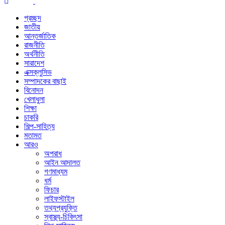
প্রচ্ছদ
জাতীয়
আন্তর্জাতিক
রাজনীতি
অর্থনীতি
সারাদেশ
এক্সক্লুসিভ
সম্পাদকের বাছাই
বিনোদন
খেলাধুলা
শিক্ষা
চাকরি
শিল্প-সাহিত্য
মতামত
আরও
অপরাধ
আইন আদালত
গণমাধ্যম
ধর্ম
ফিচার
লাইফস্টাইল
তথ্যপ্রযুক্তি
স্বাস্থ্য-চিকিৎসা