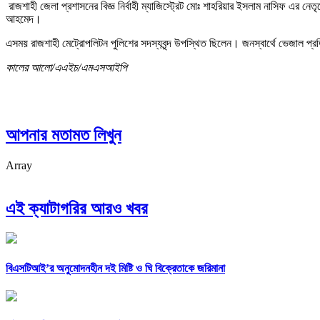
রাজশাহী জেলা প্রশাসনের বিজ্ঞ নির্বাহী ম্যাজিস্ট্রেট মোঃ শাহরিয়ার ইসলাম নাসিফ এর ন
আহমেদ।
এসময় রাজশাহী মেট্রোপলিটন পুলিশের সদস্যবৃন্দ উপস্থিত ছিলেন। জনস্বার্থে ভেজাল প্
কালের আলো/এএইচ/এমএসআইপি
আপনার মতামত লিখুন
Array
এই ক্যাটাগরির আরও খবর
বিএসটিআই’র অনুমোদনহীন দই মিষ্টি ও ঘি বিক্রেতাকে জরিমানা