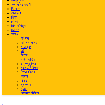
এক্সক্লুসিভ
সম্পাদকের বাছাই
বিনোদন
খেলাধুলা
শিক্ষা
চাকরি
শিল্প-সাহিত্য
মতামত
আরও
অপরাধ
আইন আদালত
গণমাধ্যম
ধর্ম
ফিচার
লাইফস্টাইল
তথ্যপ্রযুক্তি
স্বাস্থ্য-চিকিৎসা
শিল্প-সাহিত্য
প্রবাস
ফিচার
ক্যাম্পাস
ভ্রমণ
সোশ্যাল মিডিয়া