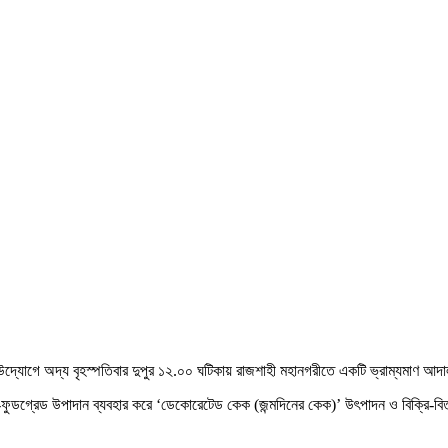
শাহীর উদ্যোগে অদ্য বৃহস্পতিবার দুপুর ১২.০০ ঘটিকায় রাজশাহী মহানগরীতে একটি ভ্রাম্যমাণ 
ডগ্রেড উপাদান ব্যবহার করে ‘ডেকোরেটেড কেক (জন্মদিনের কেক)’ উৎপাদন ও বিক্রি-বিতরণ