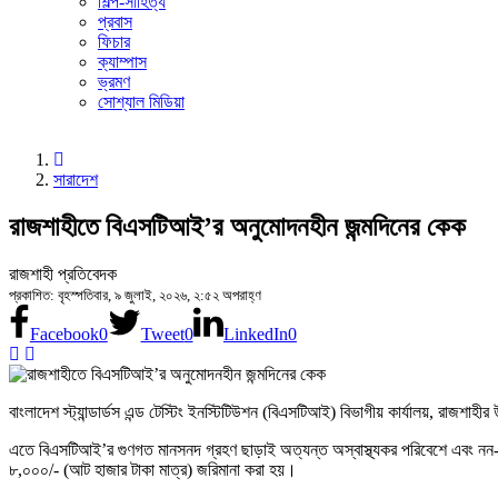
শিল্প-সাহিত্য
প্রবাস
ফিচার
ক্যাম্পাস
ভ্রমণ
সোশ্যাল মিডিয়া
সারাদেশ
রাজশাহীতে বিএসটিআই’র অনুমোদনহীন জন্মদিনের কেক
রাজশাহী প্রতিবেদক
প্রকাশিত: বৃহস্পতিবার, ৯ জুলাই, ২০২৬, ২:৫২ অপরাহ্ণ
Facebook
0
Tweet
0
LinkedIn
0
বাংলাদেশ স্ট্যান্ডার্ডস এন্ড টেস্টিং ইনস্টিটিউশন (বিএসটিআই) বিভাগীয় কার্যালয়, রাজ
এতে বিএসটিআই’র গুণগত মানসনদ গ্রহণ ছাড়াই অত্যন্ত অস্বাস্থ্যকর পরিবেশে এবং নন-ফু
৮,০০০/- (আট হাজার টাকা মাত্র) জরিমানা করা হয়।