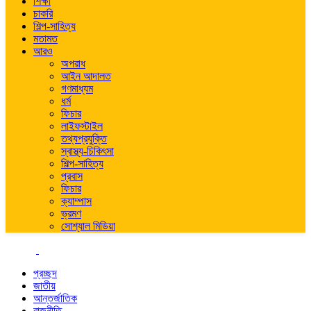
শিক্ষা
চাকরি
শিল্প-সাহিত্য
মতামত
আরও
অপরাধ
আইন আদালত
গণমাধ্যম
ধর্ম
ফিচার
লাইফস্টাইল
তথ্যপ্রযুক্তি
স্বাস্থ্য-চিকিৎসা
শিল্প-সাহিত্য
প্রবাস
ফিচার
ক্যাম্পাস
ভ্রমণ
সোশ্যাল মিডিয়া
প্রচ্ছদ
জাতীয়
আন্তর্জাতিক
রাজনীতি