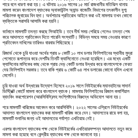
পারে বলে ধারণা করা হয়। এ ঘটনায় ২০১৬ সালের ১৫ মার্চ রাজধানীর মতিঝিল থানায়
মামলা করেন বাংলাদেশ ব্যাংকের অ্যাকাউন্টস অ্যান্ড বাজেটিং বিভাগের তৎকালীন যুগ্ম
পরিচালক জুবায়ের বিন হুদা। অর্থপাচার প্রতিরোধ আইনে করা ওই মামলায় তখন কোনো
ব্যক্তিকে সরাসরি আসামি করা হয়নি।
বর্তমানে মামলাটি তদন্ত করছে সিআইডি। তবে দীর্ঘ সময় পেরিয়ে গেলেও তদন্ত শেষ
করে আদালতে প্রতিবেদন দিতে পারেনি সংস্থাটি। বিভিন্ন সময়ে সময় নেওয়ার কারণে
প্রতিবেদন দাখিলের তারিখও বারবার পিছিয়েছে।
রিজার্ভ থেকে চুরি যাওয়া অর্থের প্রায় ৮ কোটি ১০ লাখ ডলার ফিলিপাইনের স্থানীয় মুদ্রা
পেসোতে রূপান্তর করে দেশটির তিনটি ক্যাসিনোতে নেওয়া হয়েছিল। এর মধ্যে একটি
ক্যাসিনোর মালিকের কাছ থেকে প্রায় দেড় কোটি ডলার উদ্ধার করে বাংলাদেশকে ফেরত
দেয় ফিলিপাইন সরকার। তবে বাকি প্রায় ৬ কোটি ৬৪ লাখ ডলারের কোনো হদিস এখনো
মেলেনি।
চুরি যাওয়া অর্থ উদ্ধারের উদ্যোগ হিসেবে ২০১৯ সালে নিউইয়র্কের ম্যানহাটনের সাদার্ন
ডিস্ট্রিক্ট কোর্টে মামলা করে বাংলাদেশ ব্যাংক। মামলায় ফিলিপাইনের রিজাল কমার্শিয়াল
ব্যাংকিং করপোরেশন (আরসিবিসি)সহ সংশ্লিষ্টদের বিরুদ্ধে অভিযোগ আনা হয়।
পরে মামলাটি খারিজের আবেদন করে আরসিবিসি। ২০২২ সালের এপ্রিলে নিউইয়র্কের
আদালত বাংলাদেশ ব্যাংকের করা মামলাটি খারিজ করে দেন। আদালতের রায়ে বলা হয়,
মামলাটি শুনানির জন্য ওই আদালতের পর্যাপ্ত এখতিয়ার নেই।
এরপর বাংলাদেশ ব্যাংকের পক্ষ থেকে নিউইয়র্কের এখতিয়ারসম্পন্ন আদালতে নতুন করে
মামলা করা হয়েছে বলে কেন্দ্রীয় ব্যাংকের পক্ষ থেকে জানানো হয়।