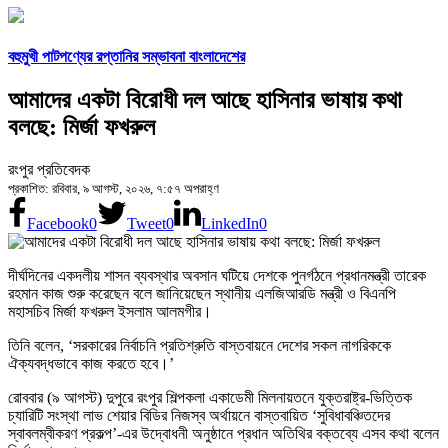
বহুমুখী পাটপণ্যের রপ্তানির সম্ভাবনা বাংলাদেশের
আমাদের একটা বিরোধী দল আছে হাসিনার ভাষায় কথা
বলছে: মির্জা ফখরুল
রংপুর প্রতিবেদক
প্রকাশিত: রবিবার, ৯ আগস্ট, ২০২৬, ৭:৫৭ অপরাহ্ণ
Facebook
0
Tweet
0
LinkedIn
0
দীর্ঘদিনের একদলীয় শাসন ব্যবস্থার অবসান ঘটিয়ে দেশকে পুনর্গঠনে প্রধানমন্ত্রী তারেক
রহমান কাজ শুরু করেছেন বলে জানিয়েছেন স্থানীয় এলজিআরডি মন্ত্রী ও বিএনপি
মহাসচিব মির্জা ফখরুল ইসলাম আলমগীর।
তিনি বলেন, ‘সরকারের নির্বাচনি প্রতিশ্রুতি বাস্তবায়নে দেশের সকল নাগরিককে
ঐক্যবদ্ধভাবে কাজ করতে হবে।’
রোববার (৯ আগস্ট) দুপুরে রংপুর শিল্পকলা একাডেমী মিলনায়তনে যুক্তরাষ্ট্র-ভিত্তিক
চ্যারিটি সংস্থা লাভ শেয়ার বিডির নিজস্ব অর্থায়নে বাস্তবায়িত ‘সুবিধাবঞ্চিতদের
স্বাবলম্বীকরণ প্রকল্প’-এর উদ্বোধনী অনুষ্ঠানে প্রধান অতিথির বক্তব্যে এসব কথা বলেন