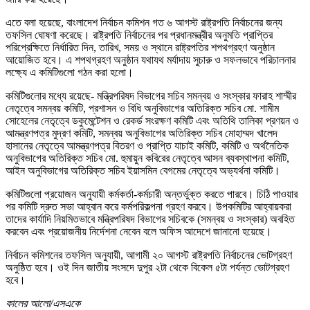
এতে বলা হয়েছে, বাংলাদেশ নির্বাচন কমিশন গত ৬ আগস্ট রাষ্ট্রপতি নির্বাচনের জন্য
তফসিল ঘোষণা করেছে। রাষ্ট্রপতি নির্বাচনের পর প্রধানমন্ত্রীর অনুমতি প্রাপ্তির
পরিপ্রেক্ষিতে নির্ধারিত দিন, তারিখ, সময় ও স্থানে রাষ্ট্রপতির শপথগ্রহণ অনুষ্ঠান
আয়োজিত হবে। এ শপথগ্রহণ অনুষ্ঠান যথাযথ মর্যাদায় সুচারু ও সফলভাবে পরিচালনার
লক্ষ্যে এ কমিটিগুলো গঠন করা হলো।
কমিটিগুলোর মধ্যে রয়েছে- মন্ত্রিপরিষদ বিভাগের সচিব সমন্বয় ও সংস্কার ফারাহ শাম্মীর
নেতৃত্বে সমন্বয় কমিটি, প্রশাসন ও বিধি অনুবিভাগের অতিরিক্ত সচিব মো. শামীম
সোহেলের নেতৃত্বে ডকুমেন্টেশন ও রেকর্ড সংরক্ষণ কমিটি এবং অতিথি তালিকা প্রণয়ন ও
আমন্ত্রণপত্র মুদ্রণ কমিটি, সমন্বয় অনুবিভাগের অতিরিক্ত সচিব মোহাম্মদ খালেদ
হাসানের নেতৃত্বে আমন্ত্রণপত্র বিতরণ ও প্রাপ্তি যাচাই কমিটি, কমিটি ও অর্থনৈতিক
অনুবিভাগের অতিরিক্ত সচিব মো. হুমায়ুন কবিরের নেতৃত্বে আসন ব্যবস্থাপনা কমিটি,
আইন অনুবিভাগের অতিরিক্ত সচিব ইয়াসমিন বেগমের নেতৃত্বে অভ্যর্থনা কমিটি।
কমিটিগুলো প্রয়োজন অনুযায়ী কর্মকর্তা-কর্মচারী অন্তর্ভুক্ত করতে পারবে। চিঠি পাওয়ার
পর কমিটি দ্রুত সভা আহ্বান করে কর্মপরিকল্পনা গ্রহণ করবে। উপকমিটির আহ্বায়করা
তাদের কার্যাদি নিয়মিতভাবে মন্ত্রিপরিষদ বিভাগের সচিবকে (সমন্বয় ও সংস্কার) অবহিত
করবেন এবং প্রয়োজনীয় নির্দেশনা নেবেন বলে অফিস আদেশে জানানো হয়েছে।
নির্বাচন কমিশনের তফসিল অনুযায়ী, আগামী ২০ আগস্ট রাষ্ট্রপতি নির্বাচনের ভোটগ্রহণ
অনুষ্ঠিত হবে। ওই দিন জাতীয় সংসদে দুপুর ২টা থেকে বিকেল ৫টা পর্যন্ত ভোটগ্রহণ
হবে।
কালের আলো/এসএকে