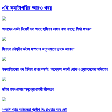
এই ক্যাটাগরির আরও খবর
আমাদের একটা বিরোধী দল আছে হাসিনার ভাষায় কথা বলছে: মির্জা ফখরুল
স্নিগ্ধা চৌধুরীর অবৈধ সম্পদের অনুসন্ধানে দুদকে আবেদন
ইনফান্তিনোর পদ টিকিয়ে রাখার লড়াই: মরক্কোয় জরুরি বৈঠক ও ব্ল্যাকমেলের অভিযোগ
মহিমা মাকওয়ানার অনুপ্রেরণাদায়ী জীবনগল্প
‘গজনি’খ্যাত অভিনেতা প্রদীপ সিং রাওয়াত আর নেই