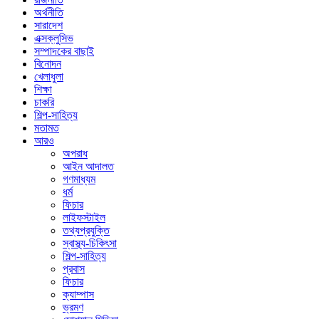
অর্থনীতি
সারাদেশ
এক্সক্লুসিভ
সম্পাদকের বাছাই
বিনোদন
খেলাধুলা
শিক্ষা
চাকরি
শিল্প-সাহিত্য
মতামত
আরও
অপরাধ
আইন আদালত
গণমাধ্যম
ধর্ম
ফিচার
লাইফস্টাইল
তথ্যপ্রযুক্তি
স্বাস্থ্য-চিকিৎসা
শিল্প-সাহিত্য
প্রবাস
ফিচার
ক্যাম্পাস
ভ্রমণ