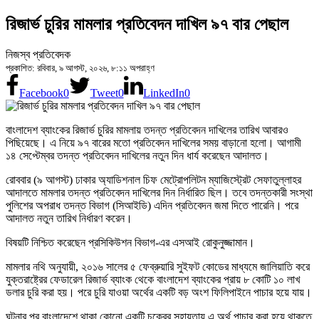
রিজার্ভ চুরির মামলার প্রতিবেদন দাখিল ৯৭ বার পেছাল
নিজস্ব প্রতিবেদক
প্রকাশিত: রবিবার, ৯ আগস্ট, ২০২৬, ৮:১১ অপরাহ্ণ
Facebook
0
Tweet
0
LinkedIn
0
বাংলাদেশ ব্যাংকের রিজার্ভ চুরির মামলায় তদন্ত প্রতিবেদন দাখিলের তারিখ আবারও
পিছিয়েছে। এ নিয়ে ৯৭ বারের মতো প্রতিবেদন দাখিলের সময় বাড়ানো হলো। আগামী
১৪ সেপ্টেম্বর তদন্ত প্রতিবেদন দাখিলের নতুন দিন ধার্য করেছেন আদালত।
রোববার (৯ আগস্ট) ঢাকার অ্যাডিশনাল চিফ মেট্রোপলিটন ম্যাজিস্ট্রেট সেফাতুল্লাহর
আদালতে মামলার তদন্ত প্রতিবেদন দাখিলের দিন নির্ধারিত ছিল। তবে তদন্তকারী সংস্থা
পুলিশের অপরাধ তদন্ত বিভাগ (সিআইডি) এদিন প্রতিবেদন জমা দিতে পারেনি। পরে
আদালত নতুন তারিখ নির্ধারণ করেন।
বিষয়টি নিশ্চিত করেছেন প্রসিকিউশন বিভাগ-এর এসআই রোকুনুজ্জামান।
মামলার নথি অনুযায়ী, ২০১৬ সালের ৫ ফেব্রুয়ারি সুইফট কোডের মাধ্যমে জালিয়াতি করে
যুক্তরাষ্ট্রের ফেডারেল রিজার্ভ ব্যাংক থেকে বাংলাদেশ ব্যাংকের প্রায় ৮ কোটি ১০ লাখ
ডলার চুরি করা হয়। পরে চুরি যাওয়া অর্থের একটি বড় অংশ ফিলিপাইনে পাচার হয়ে যায়।
ঘটনার পর বাংলাদেশে থাকা কোনো একটি চক্রের সহায়তায় এ অর্থ পাচার করা হয়ে থাকতে