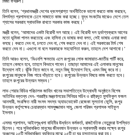
মির্জা ফখরুল।
তিনি বলেন, ‘প্রধানমন্ত্রী দেশের ধ্বংসপ্রাপ্ত অর্থনীতিকে ভালো করতে কাজ করছেন,
বিপর্যস্ত প্রশাসনকে ঢেলে সাজাতে কাজ করা হচ্ছে। যুদ্ধ সংকটের মাঝেও দেশে তেল
গ্যাসের সরবরাহ স্বাভাবিক রাখতে সরকার কাজ করছে।’
মন্ত্রী বলেন, ‘আমাদের একটা বিরোধী দল আছে। এই বিরোধী দল দুর্ভাগ্যক্রমে আগের
মতো ভূমিকা পালন করতেছে এবং হাসিনা যে ভাষায় কথা বলত, সেই ভাষায় এনারা কথা
বলছে। করতে দেব না, চলতে দেব না, শেষ করতে দেব না। এই সরকারের টার্ম শেষ
করতে দেব না। এগুলো না বলে সরকারকে সহযোগিতা করুন, তাহলে দেশ আগাবো।’
তিনি আরও বলেন, ‘বিএনপি ক্ষমতায় এলে রংপুরের লোক জামায়াত-জাতীয় পার্টি করে,
তাহলে কেমনে হবে, তাহলে কিভাবে পাবেন। তাছাড়া আমাদের এই এলাকার মানুষের
উদ্যোগ নাই। ঝুঁকি নিতে জানে না, নতুন কিছু উদ্যোগ নিবে, এমন কিছু করে না।
রংপুরের মানুষকে নিজ পায়ে দাঁড়াতে হবে। রংপুরের উন্নয়ন বিষয়ে কাজ করতে হবে।
তাহলে রংপুরের উন্নয়ন সম্ভব।’
লাভ শেয়ার বিডির পরিচালক জাহিদ খানের সভাপতিত্বে উদ্বোধনী অনুষ্ঠানে বিশেষ
অতিথির বক্তব্য দেন- পররাষ্ট্র মন্ত্রণালয়ের সিনিয়র সচিব ও রাষ্ট্রদূত মুসফিকুল ফজল
আনসারী, সংরক্ষিত নারী সংসদ সদস্য অ্যাডভোকেট রেজেকা সুলতানা ফেন্সি, রংপুর
উন্নয়ন কর্তৃপক্ষের চেয়ারম্যান সামসুজ্জামান সামু, জেলা পরিষদ প্রশাসক সাইফুল
ইসলাম।
এসময় প্রশাসন, আইনশৃঙ্খলা বাহিনীর ঊর্ধ্বতন কর্মকর্তা, রাজনৈতিক নেতৃবৃন্দরা উপস্থিত
ছিলেন। পরে সুবিধাবঞ্চিত মানুষের জীবনমান উন্নয়ন ও স্বাবলম্বী করার লক্ষ্যে রংপুর
অঞ্চলের ২৫টি সুবিধাবঞ্চিত ব্যক্তির মাঝে ২৫টি চা ঘর হস্তান্তর করা হয়।