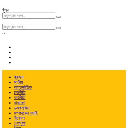
খুঁজুন
,
,
প্রচ্ছদ
জাতীয়
আন্তর্জাতিক
রাজনীতি
অর্থনীতি
সারাদেশ
এক্সক্লুসিভ
সম্পাদকের বাছাই
বিনোদন
খেলাধুলা