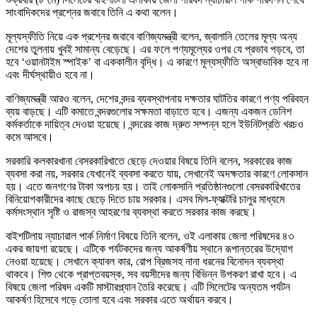
সাংবাদিকদের প্রশ্নের জবাবে তিনি এ কথা বলেন।
মূল্যস্ফীতি নিয়ে এক প্রশ্নের জবাবে বাণিজ্যমন্ত্রী বলেন, জ্বালানি তেলের মূল্য অন্য
দেশের তুলনায় খুবই সামান্য বেড়েছে। এর ফলে পণ্যমূল্যের ওপর যে প্রভাব পড়বে, তা
হবে ‘ওয়ানটাইম স্পাইক’ বা এককালীন বৃদ্ধি। এ কারণে মূল্যস্ফীতি অস্বাভাবিক হবে না
এবং দীর্ঘস্থায়ীও হবে না।
বাণিজ্যমন্ত্রী আরও বলেন, দেশের বন্দর ব্যবস্থাপনায় দক্ষতার ঘাটতির কারণে পণ্য পরিবহন
ব্যয় বাড়ছে। এটি কমাতে বন্দরগুলোর সক্ষমতা বাড়াতে হবে। এজন্য একজন ডেনিশ
কর্মকর্তাকে দায়িত্ব দেওয়া হয়েছে। বন্দরের কাজ দ্রুত সম্পন্ন হলে ইউনিটপ্রতি খরচও
কমে আসবে।
সরকারি কলকারখানা বেসরকারিখাতে ছেড়ে দেওয়ার বিষয়ে তিনি বলেন, সরকারের কাজ
ব্যবসা করা নয়, সরকার যেখানেই ব্যবসা করতে যায়, সেখানেই অদক্ষতার কারণে লোকসান
হয়। এতে জনগণের টাকা অপচয় হয়। তাই লোকসানি প্রতিষ্ঠানগুলো বেসরকারিখাতের
বিনিয়োগকারীদের কাছে ছেড়ে দিতে চায় সরকার। এসব মিল-ফ্যাক্টরি চালুর মাধ্যমে
কর্মসংস্থান সৃষ্টি ও রাজস্ব আহরণের ব্যবস্থা করতে সরকার কাজ করছে।
বাইশটিলায় ন্যাচারাল পার্ক নির্মাণ বিষয়ে তিনি বলেন, ওই এলাকায় জেলা পরিষদের ৪৩
একর জায়গা রয়েছে। এটিকে পর্যটকদের জন্য আকর্ষণীয় স্থানে রূপান্তরের উদ্যোগ
নেওয়া হয়েছে। সেখানে ক্যাবল কার, রোপ ব্রিজসহ নানা ধরনের বিনোদন ব্যবস্থা
থাকবে। শিশু থেকে প্রাপ্তবয়স্ক, সব বয়সীদের জন্য বিভিন্ন উপকরণ রাখা হবে। এ
বিষয়ে জেলা পরিষদ একটি মাস্টারপ্ল্যান তৈরি করেছে। এটি সিলেটের অন্যতম পর্যটন
আকর্ষণ হিসেবে গড়ে তোলা হবে এবং সরকার এতে অর্থায়ন করবে।