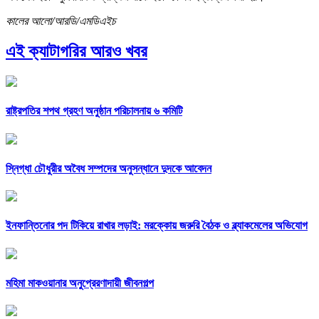
কালের আলো/আরডি/এমডিএইচ
এই ক্যাটাগরির আরও খবর
রাষ্ট্রপতির শপথ গ্রহণ অনুষ্ঠান পরিচালনায় ৬ কমিটি
স্নিগ্ধা চৌধুরীর অবৈধ সম্পদের অনুসন্ধানে দুদকে আবেদন
ইনফান্তিনোর পদ টিকিয়ে রাখার লড়াই: মরক্কোয় জরুরি বৈঠক ও ব্ল্যাকমেলের অভিযোগ
মহিমা মাকওয়ানার অনুপ্রেরণাদায়ী জীবনগল্প