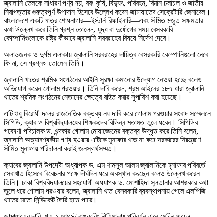
জ্বালানি তেলকে সাধারণ পণ্য নয়, বরং কৃষি, বিদ্যুৎ, পরিবহন, বিমান চলাচল ও জাতীয়
নিরাপত্তার গুরুত্বপূর্ণ উপাদান হিসেবে উল্লেখ করেন জামায়াতের সেক্রেটারি জেনারেল।
বাংলাদেশে একটি মাত্র শোধনাগার—ইস্টার্ন রিফাইনারি—এবং সীমিত মজুত সক্ষমতার
কথা উল্লেখ করে তিনি প্রশ্ন তোলেন, যুদ্ধ বা দুর্যোগের সময় বেসরকারি
কোম্পানিগুলোকে রাষ্ট্র কীভাবে জ্বালানি সরবরাহের বিষয়ে নির্দেশ দেবে।
অলাভজনক ও দুর্গম এলাকায় জ্বালানি সরবরাহের দায়িত্ব বেসরকারি কোম্পানিগুলো নেবে
কি না, সে প্রশ্নও তোলেন তিনি।
জ্বালানি খাতের শ্রমিক সংগঠনের আইনি সুরক্ষা কমানোর উদ্যোগ নেওয়া হচ্ছে বলেও
অভিযোগ করেন গোলাম পরওয়ার। তিনি দাবি করেন, শ্রম আইনের ১৮৭ ধারা জ্বালানি
খাতের শ্রমিক সংগঠনের নেতাদের ক্ষেত্রে রহিত করার সুপারিশ করা হয়েছে।
এটি শুধু বিরোধী দলের রাজনৈতিক বক্তব্য নয় দাবি করে গোলাম পরওয়ার সংবাদ সম্মেলনে
সিপিডি, ক্যাব ও বিশ্ববিদ্যালয়ের শিক্ষকদের বিভিন্ন মতামত তুলে ধরেন। সিপিডির
গবেষণা পরিচালক ড. খন্দকার গোলাম মোয়াজ্জেমের বক্তব্য উদ্ধৃত করে তিনি বলেন,
জ্বালানি অত্যাবশ্যকীয় পণ্য হওয়ায় এটিকে মুনাফার খাত না করে সরকারের নিয়ন্ত্রণে
সীমিত মুনাফায় পরিচালনা করাই জনস্বার্থসম্মত।
ক্যাবের জ্বালানি উপদেষ্টা অধ্যাপক ড. এম শামসুল আলম জ্বালানিকে মুনাফার পরিবর্তে
সেবাখাত হিসেবে বিবেচনার পক্ষে দীর্ঘদিন ধরে অবস্থান করছেন বলেও উল্লেখ করেন
তিনি। ঢাকা বিশ্ববিদ্যালয়ের সহযোগী অধ্যাপক ড. মোশাহিদা সুলতানার আশঙ্কার কথা
তুলে ধরে গোলাম পরওয়ার বলেন, জ্বালানি খাত বেসরকারি ব্যবস্থাপনায় গেলে এলপিজি
খাতের মতো সিন্ডিকেট তৈরি হতে পারে।
জামায়াতের দাবি, গত ২ আগস্ট বাঙ্কারিং নীতিমালায় পরিবর্তন এনে মেরিন ফুয়েল