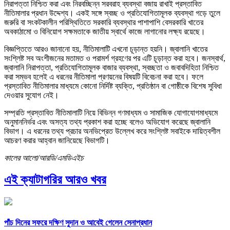
নিরাপত্তা নিশ্চিত করা এবং নিরবচ্ছিন্ন সরবরাহ ব্যবস্থা বজায় রাখাই প্রস্তাবিত
নীতিমালার প্রধান উদ্দেশ্য। একই সঙ্গে স্বচ্ছ ও প্রতিযোগিতামূলক ব্যবস্থা গড়ে তুলে
জরুরি বা সংকটকালীন পরিস্থিতিতে সরকারি ব্যবস্থার পাশাপাশি বেসরকারি খাতের
অবকাঠামো ও বিনিয়োগ সক্ষমতাকে জাতীয় স্বার্থে কাজে লাগানোর লক্ষ্য রয়েছে।
বিজ্ঞপ্তিতে আরও জানানো হয়, নীতিমালাটি এখনো চূড়ান্ত হয়নি। জ্বালানি খাতের
সংশ্লিষ্ট সব অংশীজনের মতামত ও পরামর্শ গ্রহণের পর এটি চূড়ান্ত করা হবে। জনস্বার্থ,
জ্বালানি নিরাপত্তা, প্রতিযোগিতামূলক বাজার ব্যবস্থা, স্বচ্ছতা ও জবাবদিহিতা নিশ্চিত
করা সম্ভব হলেই এ ধরনের নীতিমালা প্রণয়নের বিষয়টি বিবেচনা করা হবে। ফলে
প্রস্তাবিত নীতিমালার মাধ্যমে কোনো নির্দিষ্ট ব্যক্তি, প্রতিষ্ঠান বা গোষ্ঠীকে বিশেষ সুবিধা
দেওয়ার সুযোগ নেই।
সম্প্রতি প্রস্তাবিত নীতিমালাটি নিয়ে বিভিন্ন গণমাধ্যম ও সামাজিক যোগাযোগমাধ্যমে
অনুমাননির্ভর এবং অসত্য তথ্য প্রকাশ করা হচ্ছে বলেও অভিযোগ করেছে জ্বালানি
বিভাগ। এ ধরনের তথ্য প্রচার অনভিপ্রেত উল্লেখ করে সংশ্লিষ্ট সবাইকে দায়িত্বশীল
আচরণ করার আহ্বান জানিয়েছে বিভাগটি।
কালের আলো/আরডি/এমডিএইচ
এই ক্যাটাগরির আরও খবর
পাঁচ দিনের সফরে দক্ষিণ সুদান ও আবেই গেলেন সেনাপ্রধান