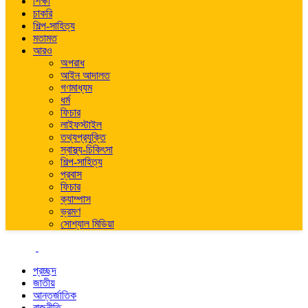
শিক্ষা
চাকরি
শিল্প-সাহিত্য
মতামত
আরও
অপরাধ
আইন আদালত
গণমাধ্যম
ধর্ম
ফিচার
লাইফস্টাইল
তথ্যপ্রযুক্তি
স্বাস্থ্য-চিকিৎসা
শিল্প-সাহিত্য
প্রবাস
ফিচার
ক্যাম্পাস
ভ্রমণ
সোশ্যাল মিডিয়া
প্রচ্ছদ
জাতীয়
আন্তর্জাতিক
রাজনীতি