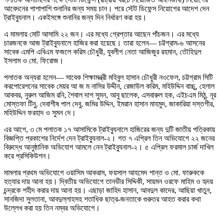
আবেদনের পাশাপাশি শুনানির জন্য সময় চান। পরে স্টেট ডিফেন্স নিয়োগের আদেশ দেন
ট্রাইব্যুনাল। একইসঙ্গে শুনানির জন্য দিন নির্ধারণ করা হয়।
এ মামলায় মোট আসামি ২২ জন। এর মধ্যে গ্রেপ্তার আছেন পাঁচজন। এর মধ্যে
চারজনকে আজ ট্রাইব্যুনালে হাজির করা হয়েছে। তারা হলেন— চট্টগ্রাম-৬ আসনের
সাবেক এমপি এবিএম ফজলে করিম চৌধুরী, যুবলীগ নেতা আজিজুর রহমান, তৌহিদুল
ইসলাম ও মো. ফিরোজ।
পলাতক অন্যরা হলেন— সাবেক শিক্ষামন্ত্রী মহিবুল হাসান চৌধুরী নওফেল, চট্টগ্রাম সিটি
করপোরেশনের সাবেক মেয়র আ জ ম নাসির উদ্দীন, রেজাউল করিম, মহিউদ্দিন বাচ্চু, হেলাল
আকবর, নুরুল আজিম রনি, শৈবাল দাশ সুমন, আবু ছালেক, এসবারুল হক, এইচএম মিঠু, নূর
মোস্তফা টিনু, দেবাশীষ পাল দেবু, জমির উদ্দিন, ইমরান হাসান মাহমুদ, জাকারিয়া দস্তগীর,
মহিউদ্দিন ফরহাদ ও সুমন দে।
এর আগে, ৩ মে পলাতক ১৭ আসামিকে ট্রাইব্যুনালে হাজিরের জন্য দুটি জাতীয় পত্রিকায়
বিজ্ঞপ্তি প্রকাশের নির্দেশ দেন ট্রাইব্যুনাল-২। গত ৭ এপ্রিল তিন অভিযোগে ২২ জনের
বিরুদ্ধে আনুষ্ঠানিক অভিযোগ আমলে নেন ট্রাইব্যুনাল-২। ৫ এপ্রিল ফরমাল চার্জ দাখিল
করে প্রসিকিউশন।
মামলার প্রথম অভিযোগে ওয়াসিম আকরাম, ফয়সাল আহমেদ শান্ত ও মো. ফারুককে
হত্যার দায় আনা হয়। দ্বিতীয় অভিযোগে তানভীর সিদ্দিকী, সায়মন ওরফে মাহিম ও হৃদয়
চন্দ্রকে শহীদ করার দায় আনা হয়। এছাড়া জাহিদ হাসান, আবদুল কাদের, আছিয়া খাতুন,
সানজিদা সুলতানা, আবদুল্লাহসহ শতাধিক ছাত্র-জনতাকে গুরুতর আহত করার কথা
উল্লেখ করা হয় তিন নম্বর অভিযোগে।