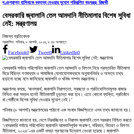
দণ্ডপ্রাপ্ত হাসিনাকে বক্তব্য দেওয়ার সুযোগ পরিকল্পিত ষড়যন্ত্র: রিজভী
বেসরকারি জ্বালানি তেল আমদানি নীতিমালায় বিশেষ সুবিধা
নেই: মন্ত্রণালয়
নিজস্ব প্রতিবেদক
প্রকাশিত: শনিবার, ৮ আগস্ট, ২০২৬, ৮:৪৮ অপরাহ্ণ
Facebook
0
Tweet
0
LinkedIn
0
বেসরকারি পর্যায়ে পরিশোধিত জ্বালানি তেল আমদানি ও বিপণন নিয়ে প্রস্তাবিত নীতিমালা
ঘিরে বিভিন্ন গণমাধ্যম ও সামাজিক যোগাযোগমাধ্যমে অনুমাননির্ভর ও অসত্য তথ্য
ছড়ানো হচ্ছে বলে জানিয়েছে জ্বালানি ও খনিজ সম্পদ মন্ত্রণালয়।
মন্ত্রণালয় বলছে, ‘জনস্বার্থ, জ্বালানি নিরাপত্তা, স্বচ্ছতা ও প্রতিযোগিতামূলক বাজার
নিশ্চিত করা সম্ভব হলেই নীতিমালাটি চূড়ান্ত করা হবে। এতে কোনো ব্যক্তি, প্রতিষ্ঠান
বা গোষ্ঠীকে বিশেষ সুবিধা দেওয়ার সুযোগ নেই।’
শনিবার (৮ আগস্ট) মন্ত্রণালয়ের পাঠানো এক সংবাদ বিজ্ঞপ্তিতে এসব তথ্য জানানো হয়।
বিজ্ঞপ্তিতে জানানো হয়, দেশে নিরবচ্ছিন্ন ও নিরাপদ জ্বালানি তেল সরবরাহ নিশ্চিত করতে
‘বেসরকারি পর্যায়ে পরিশোধিত জ্বালানি আমদানিপূর্বক সংরক্ষণ, পরিবহন, বিতরণ ও বিপণন
নীতিমালা, ২০২৬’-এর একটি খসড়া প্রণয়নের উদ্যোগ নেওয়া হয়েছে। জ্বালানি