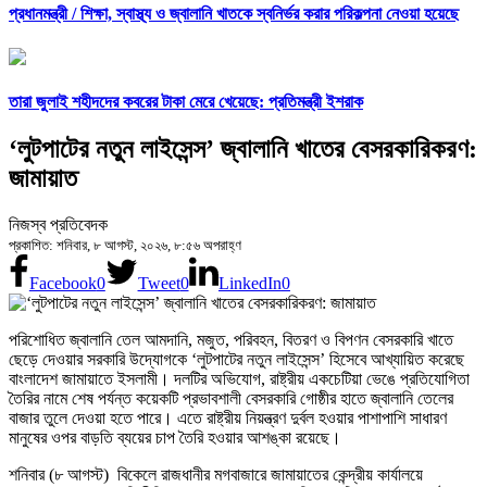
প্রধানমন্ত্রী /
শিক্ষা, স্বাস্থ্য ও জ্বালানি খাতকে স্বনির্ভর করার পরিকল্পনা নেওয়া হয়েছে
তারা জুলাই শহীদদের কবরের টাকা মেরে খেয়েছে: প্রতিমন্ত্রী ইশরাক
‘লুটপাটের নতুন লাইসেন্স’ জ্বালানি খাতের বেসরকারিকরণ:
জামায়াত
নিজস্ব প্রতিবেদক
প্রকাশিত: শনিবার, ৮ আগস্ট, ২০২৬, ৮:৫৬ অপরাহ্ণ
Facebook
0
Tweet
0
LinkedIn
0
পরিশোধিত জ্বালানি তেল আমদানি, মজুত, পরিবহন, বিতরণ ও বিপণন বেসরকারি খাতে
ছেড়ে দেওয়ার সরকারি উদ্যোগকে ‘লুটপাটের নতুন লাইসেন্স’ হিসেবে আখ্যায়িত করেছে
বাংলাদেশ জামায়াতে ইসলামী। দলটির অভিযোগ, রাষ্ট্রীয় একচেটিয়া ভেঙে প্রতিযোগিতা
তৈরির নামে শেষ পর্যন্ত কয়েকটি প্রভাবশালী বেসরকারি গোষ্ঠীর হাতে জ্বালানি তেলের
বাজার তুলে দেওয়া হতে পারে। এতে রাষ্ট্রীয় নিয়ন্ত্রণ দুর্বল হওয়ার পাশাপাশি সাধারণ
মানুষের ওপর বাড়তি ব্যয়ের চাপ তৈরি হওয়ার আশঙ্কা রয়েছে।
শনিবার (৮ আগস্ট) বিকেলে রাজধানীর মগবাজারে জামায়াতের কেন্দ্রীয় কার্যালয়ে