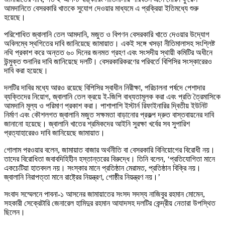
আমদানিতে বেসরকারি খাতকে সুযোগ দেওয়ার মাধ্যমে এ প্রক্রিয়া ইতিমধ্যে শুরু
হয়েছে।
পরিশোধিত জ্বালানি তেল আমদানি, মজুত ও বিপণন বেসরকারি খাতে দেওয়ার উদ্যোগ
অবিলম্বে স্থগিতের দাবি জানিয়েছে জামায়াত। একই সঙ্গে খসড়া নীতিমালাসহ সংশ্লিষ্ট
নথি প্রকাশ করে অন্তত ৬০ দিনের জনমত গ্রহণ এবং সংসদীয় স্থায়ী কমিটির অধীনে
উন্মুক্ত শুনানির দাবি জানিয়েছে দলটি। বেসরকারিকরণের পরিবর্তে বিপিসির সংস্কারেরও
দাবি করা হয়েছে।
দলটির দাবির মধ্যে আরও রয়েছে বিপিসির স্বাধীন নিরীক্ষা, পরিচালনা পর্ষদে পেশাদার
ব্যক্তিদের নিয়োগ, জ্বালানি তেল ক্রয়ে ই-জিপি বাধ্যতামূলক করা এবং প্রতি ত্রৈমাসিকে
আমদানি মূল্য ও পরিমাণ প্রকাশ করা। পাশাপাশি ইস্টার্ন রিফাইনারির দ্বিতীয় ইউনিট
নির্মাণ এবং কৌশলগত জ্বালানি মজুত সক্ষমতা বাড়ানোর প্রকল্প দ্রুত বাস্তবায়নের দাবি
জানানো হয়েছে। জ্বালানি খাতের শ্রমিকদের আইনি সুরক্ষা খর্বের সব সুপারিশ
প্রত্যাহারেরও দাবি জানিয়েছে জামায়াত।
গোলাম পরওয়ার বলেন, জামায়াত বাজার অর্থনীতি বা বেসরকারি বিনিয়োগের বিরোধী নয়।
তাদের বিরোধিতা জবাবদিহিহীন হস্তান্তরের বিরুদ্ধে। তিনি বলেন, ‘প্রতিযোগিতা মানে
একচেটিয়া হাতবদল নয়। সংস্কার মানে প্রতিষ্ঠান মেরামত, প্রতিষ্ঠান বিক্রি নয়।
জ্বালানি নিরাপত্তা মানে রাষ্ট্রের নিয়ন্ত্রণ, গোষ্ঠীর নিয়ন্ত্রণ নয়।’
সংবাদ সম্মেলনে পাবনা-১ আসনের জামায়াতের সংসদ সদস্য নাজিবুর রহমান মোমেন,
সহকারী সেক্রেটারি জেনারেল হামিদুর রহমান আযাদসহ দলটির কেন্দ্রীয় নেতারা উপস্থিত
ছিলেন।