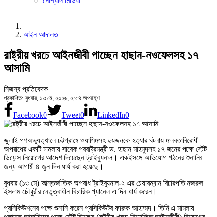
সোশ্যাল মিডিয়া
আইন আদালত
রাষ্ট্রীয় খরচে আইনজীবী পাচ্ছেন হাছান-নওফেলসহ ১৭
আসামি
নিজস্ব প্রতিবেদক
প্রকাশিত: বুধবার, ১৩ মে, ২০২৬, ২:৫৪ অপরাহ্ণ
Facebook
0
Tweet
0
LinkedIn
0
জুলাই গণঅভ্যুত্থানে চট্টগ্রামে ওয়াসিমসহ ছয়জনকে হত্যার ঘটনায় মানবতাবিরোধী
অপরাধের একটি মামলায় সাবেক পররাষ্ট্রমন্ত্রী ড. হাছান মাহমুদসহ ১৭ জনের পক্ষে স্টেট
ডিফেন্স নিয়োগের আদেশ দিয়েছেন ট্রাইব্যুনাল। একইসঙ্গে অভিযোগ গঠনের শুনানির
জন্য আগামী ৪ জুন দিন ধার্য করা হয়েছে।
বুধবার (১৩ মে) আন্তর্জাতিক অপরাধ ট্রাইব্যুনাল-২ এর চেয়ারম্যান বিচারপতি নজরুল
ইসলাম চৌধুরীর নেতৃত্বাধীন বিচারিক প্যানেল এ দিন ধার্য করেন।
প্রসিকিউশনের পক্ষে শুনানি করেন প্রসিকিউটর ফারুক আহাম্মদ। তিনি এ মামলায়
পলাতক আসামিদের পক্ষে স্টেট ডিফেন্স (রাষ্ট্রীয় খরচে নিয়োজিত আইনজীবী) নিয়োগের