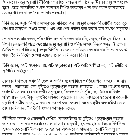
‘সরকারের নতুন জ্বালানি নীতিমালা প্রণয়নের পদক্ষেপ’ নিয়ে দলটির বক্তব্য ও পর্যবেক্ষণ
তুলে ধরতে আয়োজিত সংবাদ সম্মেলনে লিখিত বক্তব্যে এসব কথা বলেন জামায়াতের
সেক্রেটারি জেনারেল মিয়া গোলাম পরওয়ার।
তিনি বলেন, জ্বালানি খাত সংস্কারের পরিবর্তে এর নিয়ন্ত্রণ বেসরকারি গোষ্ঠীর হাতে তুলে
দেওয়ার উদ্যোগ নেওয়া হচ্ছে। এর খরচ শেষ পর্যন্ত বহন করতে হবে সাধারণ মানুষকে।
গোলাম পরওয়ার বলেন, পরিশোধিত জ্বালানি তেল আমদানি, মজুত, পরিবহন, বিতরণ ও
বিপণন বেসরকারি খাতে দেওয়ার জন্য জ্বালানি ও খনিজ সম্পদ বিভাগ খসড়া নীতিমালা
তৈরির উদ্যোগ নিয়েছে। নতুন বিপিসি চেয়ারম্যান দায়িত্ব নেওয়ার চার দিনের মধ্যে এ
খসড়া তৈরির নির্দেশ দেওয়া হয়েছে বলেও দাবি করেন তিনি।
তিনি বলেন, ‘এটি সংস্কার নয়, এটি হস্তান্তর। এটি প্রতিযোগিতা নয়, এটি দুর্নীতি ও
লুটপাটের লাইসেন্স।’
বেসরকারি খাতকে জ্বালানি তেল আমদানির সুযোগ দিলে প্রতিযোগিতা বাড়বে এবং দাম
কমবে—সরকারের এমন যুক্তিও প্রত্যাখ্যান করেছে জামায়াত। গোলাম পরওয়ার বলেন,
জ্বালানি তেলের ব্যবসায় গভীর সমুদ্রবন্দর, সিঙ্গেল পয়েন্ট মুরিং, বড় ট্যাংক টার্মিনাল,
পাইপলাইন এবং বিপুল ব্যাংকিং সক্ষমতা প্রয়োজন। ফলে বাস্তবে হাতেগোনা কয়েকটি
বড় শিল্পগোষ্ঠীর পক্ষেই এ বাজারে প্রবেশ করা সম্ভব। এতে রাষ্ট্রীয় একচেটিয়া ভেঙে
বেসরকারি একচেটিয়া তৈরি হওয়ার আশঙ্কা রয়েছে।
বিপিসিকে অদক্ষ ও লোকসানি দেখিয়ে বেসরকারিকরণের যুক্তিও প্রত্যাখ্যান করেছে
জামায়াত। গোলাম পরওয়ারের দেওয়া তথ্য অনুযায়ী, ২০২৩-২৪ অর্থবছরে বিপিসি ৩
হাজার ৯৪৩ কোটি টাকা এবং ২০২৪-২৫ অর্থবছরে ২ হাজার ৫০ কোটি টাকা মুনাফা
করেছে। এর আগে ২০২১-২২ ও ২০২২-২৩ অর্থবছরে প্রতিষ্ঠানটি যথাক্রমে ১ হাজার