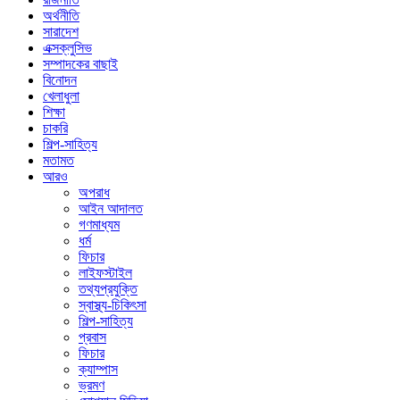
অর্থনীতি
সারাদেশ
এক্সক্লুসিভ
সম্পাদকের বাছাই
বিনোদন
খেলাধুলা
শিক্ষা
চাকরি
শিল্প-সাহিত্য
মতামত
আরও
অপরাধ
আইন আদালত
গণমাধ্যম
ধর্ম
ফিচার
লাইফস্টাইল
তথ্যপ্রযুক্তি
স্বাস্থ্য-চিকিৎসা
শিল্প-সাহিত্য
প্রবাস
ফিচার
ক্যাম্পাস
ভ্রমণ