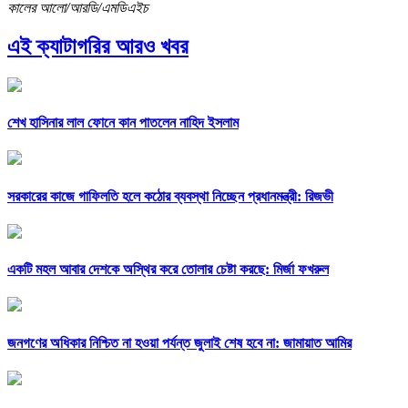
কালের আলো/আরডি/এমডিএইচ
এই ক্যাটাগরির আরও খবর
শেখ হাসিনার লাল ফোনে কান পাতলেন নাহিদ ইসলাম
সরকারের কাজে গাফিলতি হলে কঠোর ব্যবস্থা নিচ্ছেন প্রধানমন্ত্রী: রিজভী
একটি মহল আবার দেশকে অস্থির করে তোলার চেষ্টা করছে: মির্জা ফখরুল
জনগণের অধিকার নিশ্চিত না হওয়া পর্যন্ত জুলাই শেষ হবে না: জামায়াত আমির