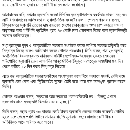
৯৮৩ কোটি ও ৭ হাজার ৮৭ কোটি টাকা লোকসান করেছিল।
জামায়াতের দাবি, বর্তমান জ্বালানি সংকট বিপিসির ব্যবস্থাপনাগত ব্যর্থতার কারণে নয়; বরং
এটি বিশ্ববাজারের অস্থিরতা ও ভূরাজনৈতিক সংকটের ফল। গোলাম পরওয়ার বলেন,
বিশ্ববাজারে জ্বালানি তেলের দাম বাড়লেও দেশের ভোক্তাদের ওপর চাপ কমাতে দাম না
বাড়ানোর কারণে বিপিসি প্রতিদিন প্রায় ৭৮ কোটি টাকা লোকসান দিচ্ছে বলে জ্বালানিমন্ত্রী
সংসদে জানিয়েছেন।
মধ্যপ্রাচ্যের যুদ্ধ ও আন্তর্জাতিক সরবরাহ সংকটকে কাজে লাগিয়ে সরকার তড়িঘড়ি করে
সিদ্ধান্ত নিচ্ছে বলেও অভিযোগ করেন গোলাম পরওয়ার। তিনি বলেন, গত ২৮ জুলাই
অর্থনৈতিক বিষয়সংক্রান্ত মন্ত্রিসভা কমিটি সেপ্টেম্বর-ডিসেম্বর ২০২৬ মেয়াদের
পরিশোধিত জ্বালানি তেল আমদানির আন্তর্জাতিক উন্মুক্ত দরপত্রের সময়সীমা ৪২ দিন
থেকে কমিয়ে ১০ দিন করার সিদ্ধান্ত নিয়েছে।
এতে বড় আন্তর্জাতিক সরবরাহকারীদের অংশগ্রহণ কমে গিয়ে দরদাতা সংকট, বেশি দামে
জ্বালানি তেল কেনা এবং সিন্ডিকেটের সুযোগ তৈরি হতে পারে বলে আশঙ্কা প্রকাশ করেন
তিনি।
গোলাম পরওয়ার বলেন, ‘দ্রুততা আর স্বচ্ছতা পরস্পরবিরোধী নয়। কিন্তু এখানে
দ্রুততার নামে স্বচ্ছতাই বিসর্জন দেওয়া হচ্ছে।’
তিনি বলেন, বছরে প্রায় ৩০ হাজার কোটি টাকার জ্বালানি তেলের বাজার কয়েকটি গোষ্ঠীর
হাতে চলে গেলে প্রতি লিটারে সামান্য বাড়তি মুনাফাও বছরে হাজার কোটি টাকার
অতিরিক্ত আয়ে পরিণত হতে পারে।