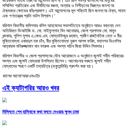
কয়েকজন সাহসী তরুণের আন্দোলন ছিল না। এটি ছিল সমগ্র বাংলাদেশের মানুষের
সম্মিলিত প্রতিরোধ এবং দীর্ঘদিনের বঞ্চনা, অন্যায় ও নিপীড়নের বিরুদ্ধে জনগণের
ঐক্যবদ্ধ ক্ষোভের বহিঃপ্রকাশ। এই আন্দোলনের মূল শক্তিই ছিল জনগণের ঐক্য, সাহস
এবং গণতন্ত্রের প্রতি অটল বিশ্বাস।’
বরিশাল বিভাগীয় কমিশনার খলিল আহমেদের সভাপতিত্বে অনুষ্ঠানে আরও বক্তব্য দেন
অতিরিক্ত ডিআইজি ড. মো. সাইফুল্লাহ বিন আনোয়ার, জেলা প্রশাসক মো. মামুন
খন্দকার, পুলিশ সুপার এ.জেড.এম. মোস্তাফিজুর রহমান, প্রবীণ রাজনৈতিক নেতা ও বীর
মুক্তিযোদ্ধা এবায়দুল হক চাঁন, বীর মুক্তিযোদ্ধা নুরুল আলম ফরিদ, মহানগর বিএনপির
আহ্বায়ক মনিরুজ্জামান খান ফারুক এবং সদস্য সচিব জিয়া উদ্দিন সিকদার।
বরিশাল বিভাগীয় ও জেলা প্রশাসনের যৌথ আয়োজনে এ অনুষ্ঠানে জুলাই শহীদ পরিবারের
সদস্য এবং জুলাই যোদ্ধারা উপস্থিত ছিলেন। আলোচনার শুরুতে জুলাই শহীদ
যোদ্ধাদের স্মরণে একটি তথ্যচিত্র (ডকুমেন্টারি) প্রদর্শন করা হয়।
কালের আলো/আর/এমএইচ
এই ক্যাটাগরির আরও খবর
দিল্লিতে শেখ হাসিনাকে কথা বলতে দেওয়ায় ক্ষুব্ধ ঢাকা