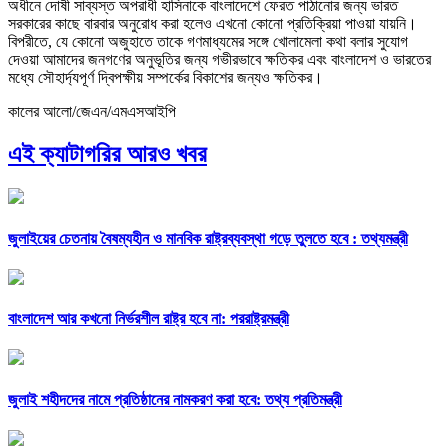
অধীনে দোষী সাব্যস্ত অপরাধী হাসিনাকে বাংলাদেশে ফেরত পাঠানোর জন্য ভারত
সরকারের কাছে বারবার অনুরোধ করা হলেও এখনো কোনো প্রতিক্রিয়া পাওয়া যায়নি।
বিপরীতে, যে কোনো অজুহাতে তাকে গণমাধ্যমের সঙ্গে খোলামেলা কথা বলার সুযোগ
দেওয়া আমাদের জনগণের অনুভূতির জন্য গভীরভাবে ক্ষতিকর এবং বাংলাদেশ ও ভারতের
মধ্যে সৌহার্দ্যপূর্ণ দ্বিপক্ষীয় সম্পর্কের বিকাশের জন্যও ক্ষতিকর।
কালের আলো/জেএন/এমএসআইপি
এই ক্যাটাগরির আরও খবর
জুলাইয়ের চেতনায় বৈষম্যহীন ও মানবিক রাষ্ট্রব্যবস্থা গড়ে তুলতে হবে : তথ্যমন্ত্রী
বাংলাদেশ আর কখনো নির্ভরশীল রাষ্ট্র হবে না: পররাষ্ট্রমন্ত্রী
জুলাই শহীদদের নামে প্রতিষ্ঠানের নামকরণ করা হবে: তথ্য প্রতিমন্ত্রী