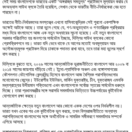
সেই সময় বাংলাদেশকে ভারতের একটি ‘অঙ্গরাজ্য সমতুল্য’ প্রটোকলে মূল্যায়ন করার যে
বদঅভ্যাস সাউথ ব্লকে তৈরি হয়েছিল, সেখান থেকে ভারতীয় নীতি-নির্ধারকেরা বের হতে
পারছেন না।
ভারতের নীতি-নির্ধারকদের মনস্তত্ত্ব এখনো হাসিনাকেন্দ্রিক সেই পুরনো একপাক্ষিক
অক্ষেই আটকে আছে। তারা ভুলে গেছে যে, গণ-অভ্যুত্থান ও গণতান্ত্রিক প্রক্রিয়ার
মধ্য দিয়ে বাংলাদেশে আজ এক নতুন অধ্যায়ের সূচনা হয়েছে। এই নতুন বাংলাদেশে
সরকার পরিচালিত হয় জনগণের সার্বভৌম ইচ্ছায়, দিল্লির সাউথ ব্লকের কোনো
প্রেসক্রিপশনে নয়। ভারত যদি ভেবে থাকে যে আগের মতোই অবমূল্যায়ন আর
অসৌজন্যমূলক প্রটোকল দিয়ে ঢাকাকে পদানত রাখা যাবে, তবে তারা মহা ভুলের স্বর্গে
বাস করছে।
দিল্লিকে বুঝতে হবে, ২০২৬ সালের আন্তর্জাতিক ভূরাজনীতিতে বাংলাদেশ আর ২০০৯ বা
২০১৪ সালের জায়গায় দাঁড়িয়ে নেই। ইন্দো-প্যাসিফিক অঞ্চল এবং বঙ্গোপসাগরের
কৌশলগত ভৌগোলিক কেন্দ্রবিন্দু হিসেবে বাংলাদেশ আজ বৈশ্বিক পরাশক্তিগুলোর
মনোযোগের কেন্দ্রে। ইউরোপীয় ইউনিয়ন, মার্কিন যুক্তরাষ্ট্র, চীন, যুক্তরাজ্য এমনকি
মধ্যপ্রাচ্যের উদীয়মান শক্তিগুলো এখন বাংলাদেশকে সর্বোচ্চ স্তরের সার্বভৌম গুরুত্ব
দিচ্ছে। তারা প্রধানমন্ত্রীর সঙ্গে সরাসরি সমমর্যাদার ভিত্তিতে উচ্চপর্যায়ের কূটনৈতিক
যোগাযোগ রক্ষা করছে।
আন্তর্জাতিক ক্ষেত্রে নতুন বাংলাদেশ আর কোনো একক দেশের ওপর নির্ভরশীল নয়।
ভারত যখন একের পর এক কূটনৈতিক ভুল করছে, তখন বিশ্বরাজনীতিতে অন্যান্য
পরাশক্তিগুলো বাংলাদেশের সঙ্গে অর্থনৈতিক ও সামরিক সমীকরণে সমমর্যাদার সম্পর্কে
এগিয়ে আসছে।
বঙ্গোপসাগরের নিরাপত্তা, বাণিজ্য পথ এবং ভূরাজনৈতিক সুরক্ষার জন্য ভারতকে দিনশেষে