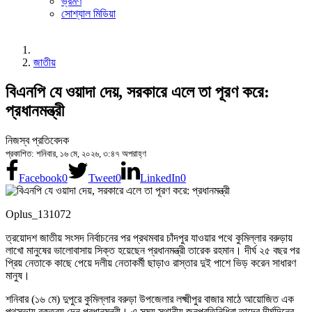
ভ্রমণ
সোশ্যাল মিডিয়া
জাতীয়
বিএনপি যে ওয়াদা দেয়, সরকারে এলে তা পূরণ করে:
প্রধানমন্ত্রী
নিজস্ব প্রতিবেদক
প্রকাশিত: শনিবার, ১৬ মে, ২০২৬, ৩:৪৭ অপরাহ্ণ
Facebook
0
Tweet
0
LinkedIn
0
Oplus_131072
ত্রয়োদশ জাতীয় সংসদ নির্বাচনের পর প্রথমবার চাঁদপুর যাওয়ার পথে কুমিল্লার বরুড়ায়
লাখো মানুষের ভালোবাসায় সিক্ত হয়েছেন প্রধানমন্ত্রী তারেক রহমান। দীর্ঘ ২৫ বছর পর
প্রিয় নেতাকে কাছে পেয়ে দলীয় নেতাকর্মী ছাড়াও রাস্তার দুই পাশে ভিড় করেন সাধারণ
মানুষ।
শনিবার (১৬ মে) দুপুরে কুমিল্লার বরুড়া উপজেলার লক্ষ্মীপুর বাজার মাঠে আয়োজিত এক
পথসভায় বক্তব্য দেন প্রধানমন্ত্রী। এ সময় স্থানীয় জনপ্রতিনিধিরা তাদের দীর্ঘদিনের