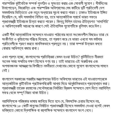
পারস্পরিক কূটনৈতিক সম্পর্ক পুনর্গঠন ও সুসংহত করার এক সোনালী সুযোগ। দীর্ঘদিনের
টানাপোড়েন, বিভ্রান্তি এবং পারস্পরিক অবিশ্বাসের মেঘ কাটিয়ে দুটি প্রতিবেশী দেশ
সমমর্যাদার ভিত্তিতে এক নতুন অধ্যায়ের সূচনা করতে পারত। ঢাকাও ইতিবাচক ইঙ্গিত
দিয়েছিল যে, যদি সমমর্যাদা নিশ্চিত হয়, তবে আন্তর্জাতিক স্বার্থে ভারত সফরে
প্রধানমন্ত্রী ইতিবাচক চিন্তা করতে পারেন। কিন্তু দিল্লি তাদের ঐতিহ্যগত ‘দাদাগিরি’
ও আধিপত্যবাদী আচরণের কারণে সেই ঐতিহাসিক সুযোগটিকে ধূলিসাৎ করে দিল।
একটি শীর্ষ আন্তর্জাতিক সম্মেলনে দাওয়াত পাঠানোর মতো সংবেদনশীল বিষয়েও তারা যে
সংকীর্ণতা ও কূটচালের পরিচয় দিয়েছে, তা প্রমাণ করে যে ভারত এখনো সম মর্যাদার
প্রতিবেশীকে গ্রহণ করতে মানসিকভাবে প্রস্তুত নয়। তারা সম্পর্ক উন্নয়ন বলতে
বোঝায় আধিপত্য বজায় রাখা।
এখন প্রশ্ন হচ্ছে, বাংলাদেশের প্রতিক্রিয়া কেমন হওয়া উচিত? কূটনীতিতে নীরবতা
অনেক সময় সম্মতির লক্ষণ হিসেবে গণ্য হয়। তাই ভারতের এই অরুচিকর এবং
অপমানজনক আমন্ত্রণের বিপরীতে নমনীয়তা দেখানোর কোনো সুযোগ বাংলাদেশের সামনে
নেই।
বাংলাদেশ সরকারের পররাষ্ট্র মন্ত্রণালয়ের উচিত অবিলম্বে ভারতের এই দাওয়াতপত্রকে
আন্তর্জাতিক কূটনৈতিক প্রটোকলবিরোধী আখ্যা দিয়ে আনুষ্ঠানিকভাবে প্রত্যাখ্যান করা।
প্রধানমন্ত্রী তারেক রহমানের সেপ্টেম্বরের নির্ধারিত ব্রিকস সম্মেলনে যোগ দিতে নয়াদিল্লি
সফর থেকে সম্পূর্ণ বিরত থাকা উচিত।
নয়াদিল্লিকে পরিষ্কার ভাষায় জানিয়ে দিতে হবে যে, বিমসটেক চেয়ার হিসেবে নয়,
বাংলাদেশের ১৮ কোটি মানুষের নির্বাচিত প্রধানমন্ত্রী হিসেবে সমমর্যাদা দেওয়া হলেই কেবল
ভবিষ্যতে কোনো দ্বিপাক্ষিক বা বহুপাক্ষিক সম্মেলনে বাংলাদেশ অংশ নেবে।