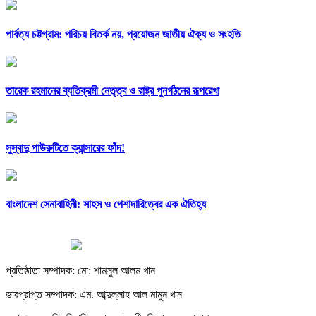
পার্বত্য চট্টগ্রাম: পরিচয় বিতর্ক নয়, প্রয়োজন জাতীয় ঐক্য ও সংহতি
তারেক রহমানের ব্যতিক্রমী নেতৃত্ব ও রাষ্ট্র পুনর্গঠনের রূপরেখা
সুস্বাদু পাউরুটিতে ক্যান্সারের ফাঁদ!
বাংলাদেশ সেনাবাহিনী: সাহস ও পেশাদারিত্বের এক ঐতিহ্য
প্রতিষ্ঠাতা সম্পাদক: মো: শামসুল আলম খান
ভারপ্রাপ্ত সম্পাদক: এম. আব্দুল্লাহ আল মামুন খান