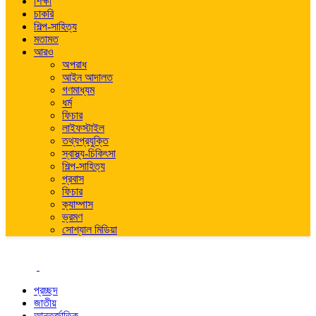
শিক্ষা
চাকরি
শিল্প-সাহিত্য
মতামত
আরও
অপরাধ
আইন আদালত
গণমাধ্যম
ধর্ম
ফিচার
লাইফস্টাইল
তথ্যপ্রযুক্তি
স্বাস্থ্য-চিকিৎসা
শিল্প-সাহিত্য
প্রবাস
ফিচার
ক্যাম্পাস
ভ্রমণ
সোশ্যাল মিডিয়া
প্রচ্ছদ
জাতীয়
আন্তর্জাতিক