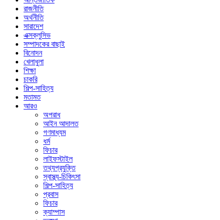
রাজনীতি
অর্থনীতি
সারাদেশ
এক্সক্লুসিভ
সম্পাদকের বাছাই
বিনোদন
খেলাধুলা
শিক্ষা
চাকরি
শিল্প-সাহিত্য
মতামত
আরও
অপরাধ
আইন আদালত
গণমাধ্যম
ধর্ম
ফিচার
লাইফস্টাইল
তথ্যপ্রযুক্তি
স্বাস্থ্য-চিকিৎসা
শিল্প-সাহিত্য
প্রবাস
ফিচার
ক্যাম্পাস