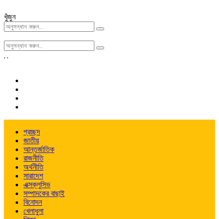
খুঁজুন
,
,
প্রচ্ছদ
জাতীয়
আন্তর্জাতিক
রাজনীতি
অর্থনীতি
সারাদেশ
এক্সক্লুসিভ
সম্পাদকের বাছাই
বিনোদন
খেলাধুলা