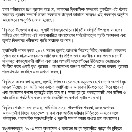
ঢাকা গভীরভাবে দুঃখ প্রকাশ করে যে, আমাদের দ্বিপাক্ষিক সম্পর্কের পুনর্গঠনে এই ঘটনার
সম্ভাব্য প্রভাব সম্পর্কে ভারত সরকারকে উদ্বেগ জানানো সত্ত্বেও এই প্রকাশ্য অনুষ্ঠান
আয়োজনের অনুমতি দেওয়া হয়েছে।
বিবৃতিতে উল্লেখ করা হয়, জুলাই গণঅভ্যুত্থানের দ্বিতীয় বর্ষপূর্তি উপলক্ষে ভারতের
মাটিতে শেখ হাসিনার এই আলাপচারিতা বাংলাদেশের সার্বভৌমত্বের প্রতি অবমাননা এবং
জুলাই বিপ্লবের শহীদদের প্রতি মারাত্মক অপমান।
ফ্যাসিবাদী শাসন দ্বারা ২০২৪ সালের জুলাই-আগস্টে শিশুসহ নিরীহ বেসামরিক লোকদের
নৃশংস হত্যাকাণ্ড-সংক্রান্ত জাতিসংঘ প্রতিষ্ঠিত তথ্য অস্বীকার করা পলাতক দোষী
সাব্যস্ত গণহত্যাকারী হাসিনা এবং তার অপরাধী সহযোগীদের ইতিহাসের জোয়ারকে
বিপরীত করার একটি বৃথা প্রচেষ্টা। বাংলাদেশের জনগণ অতীতে এ ধরনের জঘন্য প্রচেষ্টা
প্রত্যাখ্যান করেছিল এবং এখনো করছে।
বিবৃতিতে আরও বলা হয়েছে, জুলাই বিপ্লবের চেতনাকে সমুন্নত রেখে দেশের জনগণ দৃঢ়
সংকল্প নিয়েছে যে, জাতি আর কখনো ফ্যাসিবাদের অন্ধকার দিনগুলোতে ফিরে যাবে না
এবং বাংলাদেশ কখনো ক্লায়েন্ট রাষ্ট্র হবে না। সাজাপ্রাপ্ত গণহত্যাকারী শেখ হাসিনা ও
তার মাফিয়া প্রতিষ্ঠান বাংলাদেশের রাজনীতিতে কখনো স্থান পাবে না।
বিবৃতির শেষাংশে বলা হয়েছে, সার্বভৌম সাম্য, পারস্পরিক শ্রদ্ধা, একে অপরের
অভ্যন্তরীণ বিষয়ে হস্তক্ষেপ না করা এবং জাতীয় মর্যাদার ভিত্তিতে ভারতের সঙ্গে
গঠনমূলক, পারস্পরিক স্বার্থসংশ্লিষ্ট ও দূরদর্শী সম্পর্ক বজায় রাখতে চায় বাংলাদেশ।
দুঃখজনকভাবে, ২০১৩ সালে বাংলাদেশ ও ভারতের মধ্যে স্বাক্ষরিত প্রত্যর্পণ চুক্তির