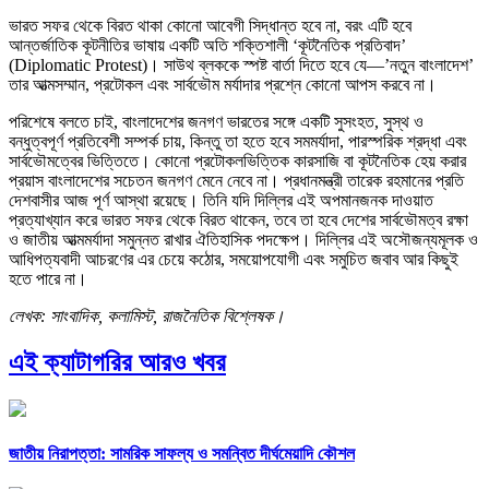
ভারত সফর থেকে বিরত থাকা কোনো আবেগী সিদ্ধান্ত হবে না, বরং এটি হবে
আন্তর্জাতিক কূটনীতির ভাষায় একটি অতি শক্তিশালী ‘কূটনৈতিক প্রতিবাদ’
(Diplomatic Protest)। সাউথ ব্লককে স্পষ্ট বার্তা দিতে হবে যে—’নতুন বাংলাদেশ’
তার আত্মসম্মান, প্রটোকল এবং সার্বভৌম মর্যাদার প্রশ্নে কোনো আপস করবে না।
পরিশেষে বলতে চাই, বাংলাদেশের জনগণ ভারতের সঙ্গে একটি সুসংহত, সুস্থ ও
বন্ধুত্বপূর্ণ প্রতিবেশী সম্পর্ক চায়, কিন্তু তা হতে হবে সমমর্যাদা, পারস্পরিক শ্রদ্ধা এবং
সার্বভৌমত্বের ভিত্তিতে। কোনো প্রটোকলভিত্তিক কারসাজি বা কূটনৈতিক হেয় করার
প্রয়াস বাংলাদেশের সচেতন জনগণ মেনে নেবে না। প্রধানমন্ত্রী তারেক রহমানের প্রতি
দেশবাসীর আজ পূর্ণ আস্থা রয়েছে। তিনি যদি দিল্লির এই অপমানজনক দাওয়াত
প্রত্যাখ্যান করে ভারত সফর থেকে বিরত থাকেন, তবে তা হবে দেশের সার্বভৌমত্ব রক্ষা
ও জাতীয় আত্মমর্যাদা সমুন্নত রাখার ঐতিহাসিক পদক্ষেপ। দিল্লির এই অসৌজন্যমূলক ও
আধিপত্যবাদী আচরণের এর চেয়ে কঠোর, সময়োপযোগী এবং সমুচিত জবাব আর কিছুই
হতে পারে না।
লেখক: সাংবাদিক, কলামিস্ট, রাজনৈতিক বিশ্লেষক।
এই ক্যাটাগরির আরও খবর
জাতীয় নিরাপত্তা: সামরিক সাফল্য ও সমন্বিত দীর্ঘমেয়াদি কৌশল