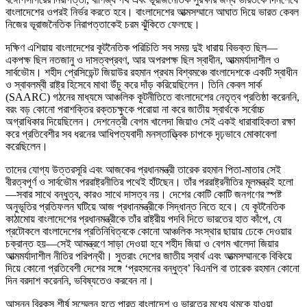
বাংলাদেশের ওপরই নির্ভর করতে হবে। বাংলাদেশের আত্মসম্মানে আঘাত দিয়ে ভারত কেবল
নিজের ভূরাজনৈতিক নিরাপত্তাকেই চরম ঝুঁকিতে ফেলছে।
দক্ষিণ এশিয়ায় বাংলাদেশের কূটনৈতিক পরিচিতি সব সময় দুই ধারায় বিভক্ত ছিল—
একপক্ষ ছিল নতজানু ও দাসত্বপ্রবণ, আর অপরপক্ষ ছিল স্বাধীন, আত্মমর্যাদাশীল ও
সার্বভৌম। শহীদ প্রেসিডেন্ট জিয়াউর রহমান প্রথম বিশ্বমঞ্চে বাংলাদেশকে একটি স্বাধীন
ও স্বাবলম্বী রাষ্ট্র হিসেবে মাথা উঁচু করে দাঁড় করিয়েছিলেন। তিনি কেবল সার্ক
(SAARC) গঠনের মাধ্যমে আঞ্চলিক কূটনীতিতে বাংলাদেশের নেতৃত্ব প্রতিষ্ঠা করেননি,
বরং বড় কোনো পরাশক্তির রক্তচক্ষুকে পরোয়া না করে জাতীয় স্বার্থকে সর্বোচ্চ
অগ্রাধিকার দিয়েছিলেন। দেশনেত্রী বেগম খালেদা জিয়াও সেই একই ধারাবাহিকতা রক্ষা
করে প্রতিবেশীর সব ধরনের আধিপত্যবাদী মনস্তাত্ত্বিক চাপকে দৃঢ়ভাবে মোকাবেলা
করেছিলেন।
তাদের যোগ্য উত্তরসূরি এবং আজকের প্রধানমন্ত্রী তারেক রহমান পিতা-মাতার সেই
বীরত্বপূর্ণ ও সার্বভৌম পররাষ্ট্রনীতির পথেই হাঁটছেন। তাঁর পররাষ্ট্রনীতির মূলমন্ত্রই হলো
—সবার সাথে বন্ধুত্ব, কারও সাথে দাসত্ব নয়। দেশের কোটি কোটি জনগণের স্পষ্ট
অনুভূতির প্রতিফলন ঘটিয়ে আজ প্রধানমন্ত্রীকে সিদ্ধান্ত নিতে হবে। যে কূটনৈতিক
কাঠামোয় বাংলাদেশের প্রধানমন্ত্রীকে তাঁর রাষ্ট্রীয় পদবি দিতে ভারতের হাত কাঁপে, যে
প্রটোকলে বাংলাদেশের প্রতিনিধিত্বকে কোনো আঞ্চলিক সংস্থার ছায়ায় ঢেকে দেওয়ার
চক্রান্ত হয়—সেই আমন্ত্রণে সাড়া দেওয়া হবে শহীদ জিয়া ও বেগম খালেদা জিয়ার
আত্মমর্যাদাশীল নীতির পরিপন্থী। সুতরাং দেশের জাতীয় স্বার্থ এবং আত্মসম্মানকে বিকিয়ে
দিয়ে কোনো প্রতিবেশী দেশের সঙ্গে ‘প্রহসনের বন্ধুত্ব’ বিএনপি বা তারেক রহমান কোনো
দিন বরদাশ করেননি, ভবিষ্যতেও করবেন না।
আসন্ন ব্রিকস শীর্ষ সম্মেলন হতে পারত বাংলাদেশ ও ভারতের মধ্যে থমকে যাওয়া