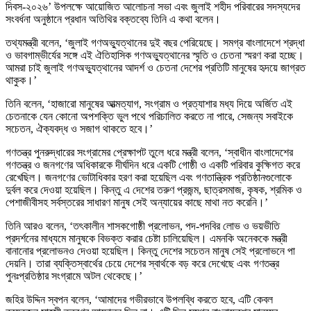
দিবস-২০২৬’ উপলক্ষে আয়োজিত আলোচনা সভা এবং জুলাই শহীদ পরিবারের সদস্যদের
সংবর্ধনা অনুষ্ঠানে প্রধান অতিথির বক্তব্যে তিনি এ কথা বলেন।
তথ্যমন্ত্রী বলেন, ‘জুলাই গণঅভ্যুত্থানের দুই বছর পেরিয়েছে। সমগ্র বাংলাদেশে শ্রদ্ধা
ও ভাবগাম্ভীর্যের সঙ্গে এই ঐতিহাসিক গণঅভ্যুত্থানের স্মৃতি ও চেতনা স্মরণ করা হচ্ছে।
আমরা চাই জুলাই গণঅভ্যুত্থানের আদর্শ ও চেতনা দেশের প্রতিটি মানুষের হৃদয়ে জাগ্রত
থাকুক।’
তিনি বলেন, ‘হাজারো মানুষের আত্মত্যাগ, সংগ্রাম ও প্রত্যাশার মধ্য দিয়ে অর্জিত এই
চেতনাকে যেন কোনো অপশক্তি ভুল পথে পরিচালিত করতে না পারে, সেজন্য সবাইকে
সচেতন, ঐক্যবদ্ধ ও সজাগ থাকতে হবে।’
গণতন্ত্র পুনরুদ্ধারের সংগ্রামের প্রেক্ষাপট তুলে ধরে মন্ত্রী বলেন, ‘স্বাধীন বাংলাদেশের
গণতন্ত্র ও জনগণের অধিকারকে দীর্ঘদিন ধরে একটি গোষ্ঠী ও একটি পরিবার কুক্ষিগত করে
রেখেছিল। জনগণের ভোটাধিকার হরণ করা হয়েছিল এবং গণতান্ত্রিক প্রতিষ্ঠানগুলোকে
দুর্বল করে দেওয়া হয়েছিল। কিন্তু এ দেশের তরুণ প্রজন্ম, ছাত্রসমাজ, কৃষক, শ্রমিক ও
পেশাজীবীসহ সর্বস্তরের সাধারণ মানুষ সেই অন্যায়ের কাছে মাথা নত করেনি।’
তিনি আরও বলেন, ‘তৎকালীন শাসকগোষ্ঠী প্রলোভন, পদ-পদবির লোভ ও ভয়ভীতি
প্রদর্শনের মাধ্যমে মানুষকে বিভক্ত করার চেষ্টা চালিয়েছিল। এমনকি অনেককে মন্ত্রী
বানানোর প্রলোভনও দেওয়া হয়েছিল। কিন্তু দেশের সচেতন মানুষ সেই প্রলোভনে পা
দেয়নি। তারা ব্যক্তিস্বার্থের চেয়ে দেশের স্বার্থকে বড় করে দেখেছে এবং গণতন্ত্র
পুনঃপ্রতিষ্ঠার সংগ্রামে অটল থেকেছে।’
জহির উদ্দিন স্বপন বলেন, ‘আমাদের গভীরভাবে উপলব্ধি করতে হবে, এটি কেবল