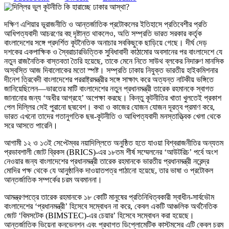
দক্ষিণ এশিয়ার ভূরাজনীতি ও আন্তর্জাতিক প্রটোকলের ইতিহাসে প্রতিবেশীর প্রতি
আধিপত্যবাদী আচরণের বহু দৃষ্টান্ত থাকলেও, অতি সম্প্রতি ভারত সরকার কর্তৃক
বাংলাদেশের সঙ্গে প্রদর্শিত কূটনৈতিক অনাচার সবকিছুকে ছাড়িয়ে গেছে। দীর্ঘ দেড়
দশকের একপাক্ষিক ও স্বৈরাচারভিত্তিক সুবিধাবাদী কাঠামোর অবসানের পর বাংলাদেশে যে
নতুন রাজনৈতিক বাস্তবতা তৈরি হয়েছে, তাকে মেনে নিতে সাউথ ব্লকের নিদারুণ মানসিক
অস্বস্তি আজ দিবালোকের মতো স্পষ্ট। সম্প্রতি ঢাকায় নিযুক্ত ভারতীয় হাইকমিশনার
দীনেশ ত্রিবেদী বাংলাদেশের পররাষ্ট্রমন্ত্রীর সঙ্গে সাক্ষাৎ করে অত্যন্ত নাটকীয় ভঙ্গিতে
জানিয়েছিলেন—ভারতের মাটি বাংলাদেশের নতুন প্রধানমন্ত্রী তারেক রহমানকে স্বাগত
জানানোর জন্য ‘অধীর আগ্রহে’ অপেক্ষা করছে। কিন্তু কূটনীতির খাতা খুলতেই প্রকাশ
পেল দিল্লির সেই পুরানো ছদ্মবেশ। কথা ও কাজের যোজন যোজন দূরত্ব প্রমাণ করে,
ভারত এখনো তাদের গতানুগতিক ছদ্ম-কূটনীতি ও আধিপত্যবাদী মনস্তাত্ত্বিক খেলা থেকে
সরে আসতে পারেনি।
আগামী ১২ ও ১৩ই সেপ্টেম্বর নয়াদিল্লিতে অনুষ্ঠিত হতে যাওয়া বিশ্বরাজনীতির অন্যতম
প্রভাবশালী জোট ব্রিকস (BRICS)-এর ১৮তম শীর্ষ সম্মেলনের ‘আউটরিচ’ পর্বে অংশ
নেওয়ার জন্য বাংলাদেশের প্রধানমন্ত্রী তারেক রহমানকে ভারতীয় প্রধানমন্ত্রী নরেন্দ্র
মোদির পক্ষ থেকে যে আনুষ্ঠানিক দাওয়াতপত্র পাঠানো হয়েছে, তার ভাষা ও প্রটোকল
আন্তর্জাতিক সম্পর্কের চরম অবমাননা।
আমন্ত্রণপত্রে তারেক রহমানকে ১৮ কোটি মানুষের প্রতিনিধিত্বকারী স্বাধীন-সার্বভৌম
বাংলাদেশের ‘প্রধানমন্ত্রী’ হিসেবে সম্বোধন না করে, কেবল একটি আঞ্চলিক অর্থনৈতিক
জোট ‘বিমসটেক (BIMSTEC)-এর চেয়ার’ হিসেবে সম্বোধন করা হয়েছে।
আন্তর্জাতিক ভিয়েনা কনভেনশন এবং প্রথাগত ডিপ্লোমেটিক কাস্টমসের এটি কেবল চরম