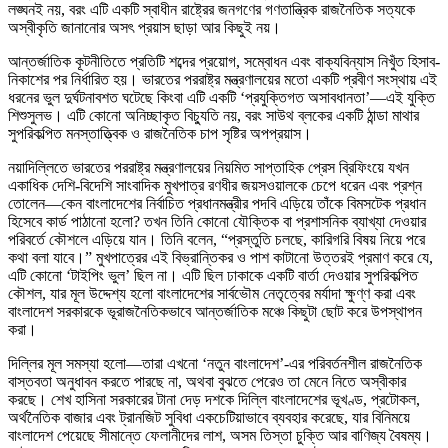
লঙ্ঘনই নয়, বরং এটি একটি স্বাধীন রাষ্ট্রের জনগণের গণতান্ত্রিক রাজনৈতিক সত্যকে
অস্বীকৃতি জানানোর অসৎ প্রয়াস ছাড়া আর কিছুই নয়।
আন্তর্জাতিক কূটনীতিতে প্রতিটি শব্দের প্রয়োগ, সম্বোধন এবং বাক্যবিন্যাস নিখুঁত হিসাব-
নিকাশের পর নির্ধারিত হয়। ভারতের পররাষ্ট্র মন্ত্রণালয়ের মতো একটি প্রবীণ সংস্থায় এই
ধরনের ভুল দুর্ঘটনাবশত ঘটেছে কিংবা এটি একটি ‘প্রযুক্তিগত অসাবধানতা’—এই যুক্তি
শিশুসুলভ। এটি কোনো অনিচ্ছাকৃত বিচ্যুতি নয়, বরং সাউথ ব্লকের একটি ঠান্ডা মাথার
সুপরিকল্পিত মনস্তাত্ত্বিক ও রাজনৈতিক চাপ সৃষ্টির অপপ্রয়াস।
নয়াদিল্লিতে ভারতের পররাষ্ট্র মন্ত্রণালয়ের নিয়মিত সাপ্তাহিক প্রেস ব্রিফিংয়ে যখন
একাধিক দেশি-বিদেশি সাংবাদিক মুখপাত্র রণধীর জয়সওয়ালকে চেপে ধরেন এবং প্রশ্ন
তোলেন—কেন বাংলাদেশের নির্বাচিত প্রধানমন্ত্রীর পদবি এড়িয়ে তাঁকে বিমসটেক প্রধান
হিসেবে কার্ড পাঠানো হলো? তখন তিনি কোনো যৌক্তিক বা প্রশাসনিক ব্যাখ্যা দেওয়ার
পরিবর্তে কৌশলে এড়িয়ে যান। তিনি বলেন, “প্রস্তুতি চলছে, কারিগরি বিষয় নিয়ে পরে
কথা বলা যাবে।” মুখপাত্রের এই বিভ্রান্তিকর ও পাশ কাটানো উত্তরই প্রমাণ করে যে,
এটি কোনো ‘টাইপিং ভুল’ ছিল না। এটি ছিল ঢাকাকে একটি বার্তা দেওয়ার সুপরিকল্পিত
কৌশল, যার মূল উদ্দেশ্য হলো বাংলাদেশের সার্বভৌম নেতৃত্বের মর্যাদা ক্ষুণ্ণ করা এবং
বাংলাদেশ সরকারকে ভূরাজনৈতিকভাবে আন্তর্জাতিক মঞ্চে কিছুটা ছোট করে উপস্থাপন
করা।
দিল্লির মূল সমস্যা হলো—তারা এখনো ‘নতুন বাংলাদেশ’-এর পরিবর্তনশীল রাজনৈতিক
বাস্তবতা অনুধাবন করতে পারছে না, অথবা বুঝতে পেরেও তা মেনে নিতে অস্বীকার
করছে। শেখ হাসিনা সরকারের টানা দেড় দশকে দিল্লি বাংলাদেশের ভূখণ্ড, প্রটোকল,
অর্থনৈতিক বাজার এবং ট্রানজিট সুবিধা একচেটিয়াভাবে ব্যবহার করেছে, যার বিনিময়ে
বাংলাদেশ পেয়েছে সীমান্তে ফেলানীদের লাশ, অসম তিস্তা চুক্তি আর বাণিজ্য বৈষম্য।