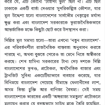
করে যে, এটি কোনো ‘টাইপিং ভুল’ ছিল না। এটি ছিল
ঢাকাকে একটি বার্তা দেওয়ার সুপরিকল্পিত কৌশল, যার
মূল উদ্দেশ্য হলো বাংলাদেশের সার্বভৌম নেতৃত্বের মর্যাদা
ক্ষুণ্ণ করা এবং বাংলাদেশ সরকারকে ভূরাজনৈতিকভাবে
আন্তর্জাতিক মঞ্চে কিছুটা ছোট করে উপস্থাপন করা।
দিল্লির মূল সমস্যা হলো—তারা এখনো ‘নতুন বাংলাদেশ’-
এর পরিবর্তনশীল রাজনৈতিক বাস্তবতা অনুধাবন করতে
পারছে না, অথবা বুঝতে পেরেও তা মেনে নিতে অস্বীকার
করছে। শেখ হাসিনা সরকারের টানা দেড় দশকে দিল্লি
বাংলাদেশের ভূখণ্ড, প্রটোকল, অর্থনৈতিক বাজার এবং
ট্রানজিট সুবিধা একচেটিয়াভাবে ব্যবহার করেছে, যার
বিনিময়ে বাংলাদেশ পেয়েছে সীমান্তে ফেলানীদের লাশ,
অসম তিস্তা চুক্তি আর বাণিজ্য বৈষম্য। সেই সময়
বাংলাদেশকে ভারতের একটি ‘অঙ্গরাজ্য সমতুল্য’ প্রটোকলে
মূল্যায়ন করার যে বদঅভ্যাস সাউথ ব্লকে তৈরি হয়েছিল,