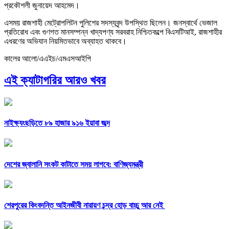
প্রকৌশলী জুনায়েদ আহমেদ।
এসময় রাজশাহী মেট্রোপলিটন পুলিশের সদস্যবৃন্দ উপস্থিত ছিলেন। জনস্বার্থে ভেজাল
প্রতিরোধ এবং গুণগত মানসম্পন্ন খাদ্যপণ্য সরবরাহ নিশ্চিতকল্পে বিএসটিআই, রাজশাহীর
এধরণের অভিযান নিয়মিতভাবে অব্যাহত থাকবে।
কালের আলো/এএইচ/এমএসআইপি
এই ক্যাটাগরির আরও খবর
নাইক্ষ্যংছড়িতে ৮৯ হাজার ৯১৬ ইয়াবা জব্দ
দেশের জ্বালানি সংকট কাটাতে সময় লাগবে: বাণিজ্যমন্ত্রী
শেরপুরের কিংবদন্তি আইনজীবী নারায়ণ চন্দ্র হোড় বাচ্চু আর নেই