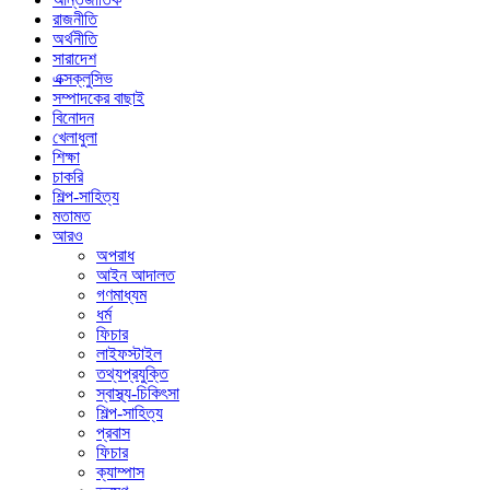
রাজনীতি
অর্থনীতি
সারাদেশ
এক্সক্লুসিভ
সম্পাদকের বাছাই
বিনোদন
খেলাধুলা
শিক্ষা
চাকরি
শিল্প-সাহিত্য
মতামত
আরও
অপরাধ
আইন আদালত
গণমাধ্যম
ধর্ম
ফিচার
লাইফস্টাইল
তথ্যপ্রযুক্তি
স্বাস্থ্য-চিকিৎসা
শিল্প-সাহিত্য
প্রবাস
ফিচার
ক্যাম্পাস