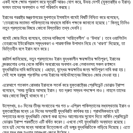
একই সঙ্গে ক্ষোভ প্রকাশ করে সূত্রটি আরও যোগ করে, উভয় দেশই (যুক্তরাষ্ট্র ও ইরান)
ঘনঘন তাদের অবস্থান ও শর্ত পরিবর্তন করছে।
ইরানের পররাষ্ট্র মন্ত্রণালয়ের মুখপাত্র ইসমাইল বাঘেই বিষটি নিশ্চিত করে বলেছেন,
‘তেহরানের মতামত পাকিস্তানের মাধ্যমে মার্কিন পক্ষকে জানানো হয়েছে।’ কিন্তু তিনিও
নতুন প্রস্তাবের বিষয়ে কোনো বিস্তারিত তথ্য দেননি।
বাঘেই জোর দিয়ে বলেছেন, তাদের দাবিগুলো ‘দায়িত্বশীল’ ও ‘উদার’। তবে ওয়াশিংটন
তেহরানের ইউরেনিয়াম সমৃদ্ধকরণ ও পারমাণবিক উপাদান নিয়ে যে ‘ধারণা’ দিয়েছে, তা
ভিত্তিহীন বলে ইরান মনে করে।
রয়টার্স জানিয়েছে, নতুন প্রস্তাবেও ইরান যুদ্ধকালীন ক্ষয়ক্ষতির ক্ষতিপূরণ, ইরানের
বন্দরগুলোর ওপর থেকে মার্কিন অবরোধের অবসান এবং লেবাননসহ সকল রণাঙ্গনে
যুদ্ধবিরতির দাবি জানিয়েছে। এছাড়া, যুদ্ধের ক্ষয়ক্ষতির জন্য ক্ষতিপূরণ দাবি করা হয়।
সেই সঙ্গে হরমুজ প্রণালির ওপর ইরানের সার্বভৌমত্বের বিষয়েও জোর দেওয়া হয়।
এরেআগে গতকাল রোববার ইরানকে সতর্ক করে যুক্তরাষ্ট্রের প্রেসিডেন্ট ডোনাল্ড ট্রাম্প
বলেছেন, ‘সময় ফুরিয়ে আসছে ইরান। যত দ্রুত সম্ভব পদক্ষেপ নাও। নাহলে তাদের
আর কোনো কিছু্ই থাকবে না।’
উল্লেখ্য, ৪০ দিনের তীব্র সংঘাতের পর গত ৮ এপ্রিল পাকিস্তানের মধ্যস্থতায় ইরান ও
যুক্তরাষ্ট্রের মধ্যে ১৪ দিনের অস্থায়ী যুদ্ধবিরতি কার্যকর হয়। প্রাথমিকভাবে দুই
সপ্তাহের জন্য যুদ্ধবিরতি ঘোষণা করা হলেও আলোচনার সুযোগ দিতে মার্কিন প্রেসিডেন্ট
ডোনাল্ড ট্রাম্প পরবর্তীতে এটি বর্ধিত করেন। এখনো সেই যুদ্ধবিরতি অব্যাহত রয়েছে।
তবে দুই দেশের মধ্যে আবারো উত্তেজনা এই ভঙ্গুর যুদ্ধবিরতিকে নাড়িয়ে দিয়েছে। এতে
ফের যুদ্ধ শুরু হওয়ার আশঙ্কা জেগে উঠেছে।