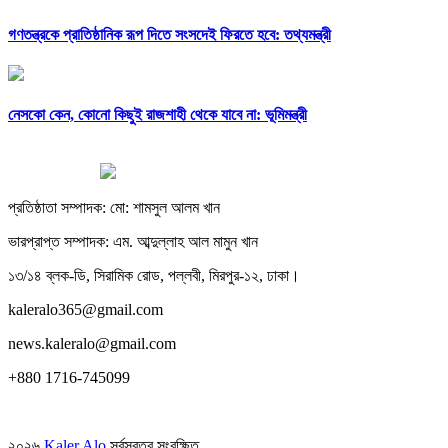
গণতন্ত্রকে প্রাতিষ্ঠানিক রূপ দিতে সংসদেই ফিরতে হবে: তথ্যমন্ত্রী
নেসকো কেন, কোনো কিছুই রাজশাহী থেকে যাবে না: ভূমিমন্ত্রী
প্রতিষ্ঠাতা সম্পাদক: মো: শামসুল আলম খান
ভারপ্রাপ্ত সম্পাদক: এম. আব্দুল্লাহ আল মামুন খান
১৩/১৪ ব্লক-ডি, সিরামিক রোড, পল্লবী, মিরপুর-১২, ঢাকা।
kaleralo365@gmail.com
news.kaleralo@gmail.com
+880 1716-745099
২০২৬
Kaler Alo
সর্বস্বত্ব সংরক্ষিত