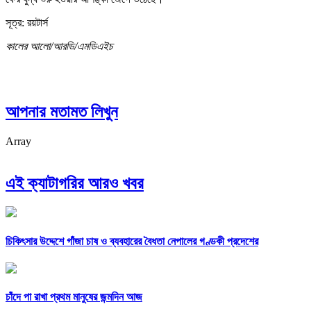
সূত্র: রয়টার্স
কালের আলো/আরডি/এমডিএইচ
আপনার মতামত লিখুন
Array
এই ক্যাটাগরির আরও খবর
চিকিৎসার উদ্দেশে গাঁজা চাষ ও ব্যবহারের বৈধতা নেপালের গণ্ডকী প্রদেশের
চাঁদে পা রাখা প্রথম মানুষের জন্মদিন আজ