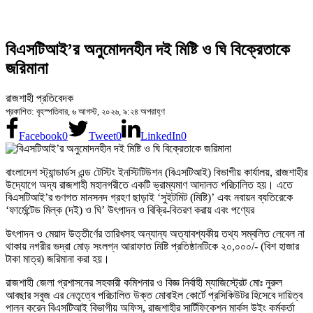
বিএসটিআই’র অনুমোদনহীন দই মিষ্টি ও ঘি বিক্রেতাকে
জরিমানা
রাজশাহী প্রতিবেদক
প্রকাশিত: বৃহস্পতিবার, ৬ আগস্ট, ২০২৬, ৯:২৪ অপরাহ্ণ
Facebook
0
Tweet
0
LinkedIn
0
বাংলাদেশ স্ট্যান্ডার্ডস এন্ড টেস্টিং ইনস্টিটিউশন (বিএসটিআই) বিভাগীয় কার্যালয়, রাজশাহীর
উদ্যোগে অদ্য রাজশাহী মহানগরীতে একটি ভ্রাম্যমাণ আদালত পরিচালিত হয়। এতে
বিএসটিআই’র গুণগত মানসনদ গ্রহণ ছাড়াই ‘সুইটমিট (মিষ্টি)’ এবং নবায়ন ব্যতিরেকে
‘ফার্মেন্টেড মিল্ক (দই) ও ঘি’ উৎপাদন ও বিক্রি-বিতরণ করায় এবং পণ্যের
উৎপাদন ও মেয়াদ উত্তীর্ণের তারিখসহ অন্যান্য অত্যাবশ্যকীয় তথ্য সম্বলিত লেবেল না
থাকায় নগরীর ভদ্রা মোড় সংলগ্ন আরাফাত মিষ্টি প্রতিষ্ঠানটিকে ২০,০০০/- (বিশ হাজার
টাকা মাত্র) জরিমানা করা হয়।
রাজশাহী জেলা প্রশাসনের সহকারী কমিশনার ও বিজ্ঞ নির্বাহী ম্যাজিস্ট্রেট মোঃ নুরুল
আবছার সবুজ এর নেতৃত্বে পরিচালিত উক্ত মোবাইল কোর্টে প্রসিকিউটর হিসেবে দায়িত্ব
পালন করেন বিএসটিআই বিভাগীয় অফিস, রাজশাহীর সার্টিফিকেশন মার্কস উইং কর্মকর্তা