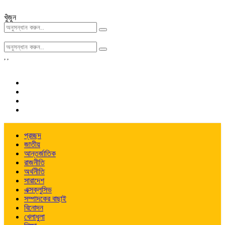
খুঁজুন
,
,
প্রচ্ছদ
জাতীয়
আন্তর্জাতিক
রাজনীতি
অর্থনীতি
সারাদেশ
এক্সক্লুসিভ
সম্পাদকের বাছাই
বিনোদন
খেলাধুলা