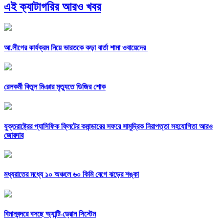
এই ক্যাটাগরির আরও খবর
আ.লীগের কার্যক্রম নিয়ে ভারতকে কড়া বার্তা শামা ওবায়েদের
রেলকর্মী বিতুল মিঞার মৃত্যুতে ডিজির শোক
যুক্তরাষ্ট্রের প্যাসিফিক ফ্লিটের কমান্ডারের সফরে সামুদ্রিক নিরাপত্তা সহযোগিতা আরও
জোরদার
মধ্যরাতের মধ্যে ১০ অঞ্চলে ৬০ কিমি বেগে ঝড়ের শঙ্কা
বিমানবন্দরে বসছে অ্যান্টি-ড্রোন সিস্টেম