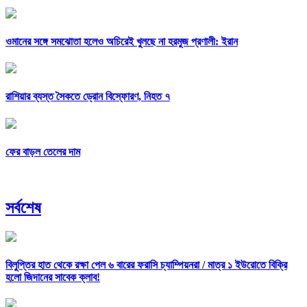
ওমানের সঙ্গে সমঝোতা হলেও অচিরেই খুলছে না হরমুজ প্রণালী: ইরান
রাশিয়ার ব্যস্ত সৈকতে ড্রোন বিস্ফোরণ, নিহত ৭
ফের বাড়ল তেলের দাম
সর্বশেষ
বিলুপ্তির হাত থেকে রক্ষা পেল ৬ বারের ফরাসি চ্যাম্পিয়নরা /
মাত্র ১ ইউরোতে বিক্রি
হলো জিদানের সাবেক ক্লাব!