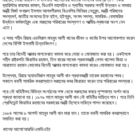
ব্যারিস্টার কায়সার কামাল, বিএনপি মহাসচিব ও স্থানীয় সরকার পল্লী উন্নয়ন ও সমবায়
মন্ত্রী মির্জা ফখরুল ইসলাম আলমগীরসহ বিএনপির সিনিয়র নেতৃবৃন্দ, মন্ত্রী পরিষদের
সদস্যবর্গ, জাতীয় সংসদের চিফ হুইপ, হুইপবৃন্দ, সংসদ সদস্য, সামরিক- বেসামরিক
ঊর্ধ্বতন কর্মকর্তাবৃন্দ এবং মরহুমের পরিবারের সদস্যগণ ও আত্মীয়-স্বজনরা অংশ নেন
এতে।
এ সময় শহীদ রিয়ার এডমিরাল মাহবুব আলী খানের জীবন ও কর্মের উপর আলোকপাত করেন
দেশের বিশিষ্ট ইসলামী চিন্তাবিদগণ।
পরে তার বিদেহী আত্মার মাগফেরাত কামনা করে দোয়া ও মোনাজাত করা হয়। একইসঙ্গে
শহীদ রাষ্ট্রপতি জিয়াউর রহমান, তিন বারের সাবেক প্রধানমন্ত্রী বেগম খালেদা জিয়া ও
আরাফাত রহমান কোকোর বিদেহী আত্মার মাগফেরাত কামনা করেও মোনাজাত করা হয়।
উল্লেখ্য, রিয়ার অ্যাডমিরাল মাহবুব আলী খান প্রধানমন্ত্রী তারেক রহমানের শশুর।
সকালে বনানী সামরিক কবরাস্থানে মরহুমের কবর জিয়ারত করেন তার পরিবারের সদস্যরা।
পরে নৌ বাহিনীসহ বিভিন্ন সংগঠনের পক্ষ থেকে মরুহমের কবরে পুস্পমাল্য অর্পন করে
শ্রদ্ধা জানানো হয়। ১৯৭৯ সালে মাহবুব আলী খান নৌ বাহিনীর দায়িত্ব পান। পরে তিনি
প্রেসিডেন্ট জিয়াউর রহমানের সরকারের মন্ত্রী হিসেবে দায়িত্ব পালন করেছেন।
১৯৮৪ সালের ৬ আগস্ট মাহবুব আলী খান মারা যান। তাকে বনানী সামরিক কবরাস্থানে
সমাহিত করা হয়।
কালের আলো/আরডি/এমডিএইচ