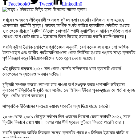
Facebook
0
Tweet
0
LinkedIn
0
ফ্রান্সের অন্যতম ঐতিহ্যবাহী ও সফল ফুটবল ক্লাব বোর্দোর মালিকানা বদল হয়েছে
একেবারেই প্রতীকী মূল্যে। ভয়াবহ আর্থিক সংকট কাটিয়ে ক্লাবটিকে দেউলিয়া হওয়ার
হাত থেকে বাঁচাতে ব্রিটিশ বিনিয়োগ কোম্পানি স্পার্টা ক্যাপিটাল ও মার্কিন প্রতিষ্ঠান পার্ক
বেঞ্চের যৌথ জোট মাত্র ১ ইউরোতে কিনে নিয়েছে ছয়বারের ফরাসি চ্যাম্পিয়নদের।
ফরাসি ক্রীড়া দৈনিক লেকিপের প্রতিবেদন অনুযায়ী, বেশ কয়েক বছর ধরে চলা আর্থিক
টানাপোড়েন এবং জাতীয় প্রতিযোগিতাগুলো থেকে নির্বাসিত হওয়ার শঙ্কার মধ্যে ক্লাবটির
পূর্ণ নিয়ন্ত্রণ নতুন বিনিয়োগকারীদের হাতে তুলে দেওয়া হয়েছে।
এই চুক্তির মাধ্যমে ২০২১ সাল থেকে বোর্দোর মালিকানায় থাকা ব্যবসায়ী জেরার্ড
লোপেজের অধ্যায়েরও অবসান ঘটেছে।
চুক্তিটি সম্পন্ন করতে লোপেজ তার পাওনা অর্থ মওকুফ করার পাশাপাশি ভবিষ্যতে
ক্লাবের পরিস্থিতির উন্নতি হলে সর্বোচ্চ ১২ মিলিয়ন ইউরো পুনরুদ্ধারের যে শর্ত বা ক্লজ
ছিল, সেটিও ত্যাগ করেছেন।
সাম্প্রতিক ইতিহাসের সবচেয়ে ভয়াবহ সংকটের মধ্য দিয়ে যাচ্ছে বোর্দো।
২০০৮ থেকে ২০০৯ মৌসুমে সর্বশেষ লিগ ওয়ানের শিরোপা জেতা ক্লাবটি ২০২২ সালে
দ্বিতীয় বিভাগে নেমে যায়। এরপর আর শীর্ষ স্তরের ফুটবলে ফিরতে পারেনি তারা।
ফরাসি ফুটবলের আর্থিক নিয়ন্ত্রক সংস্থা ক্লাবটির প্রায় ৪০ মিলিয়ন ইউরোর ঘাটতি বা