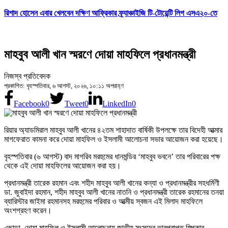
রিশাদ হোসেন এবার খেলবেন দক্ষিণ আফ্রিকার ফ্র্যাঞ্চাইজি টি-টোয়েন্টি লিগ এসএ২০-তে
মাহবুব আলী খান স্মরণে দোয়া মাহফিলে প্রধানমন্ত্রী
নিজস্ব প্রতিবেদক
প্রকাশিত: বৃহস্পতিবার, ৬ আগস্ট, ২০২৬, ১০:১১ অপরাহ্ণ
Facebook
0
Tweet
0
LinkedIn
0
রিয়ার অ্যাডমিরাল মাহবুব আলী খানের ৪২তম শাহাদাত বার্ষিকী উপলক্ষে তার বিদেহী আত্মার
মাগফেরাত কামনা করে দোয়া মাহফিল ও ইসলামী আলোচনা সভার আয়োজন করা হয়েছে।
বৃহস্পতিবার (৬ আগস্ট) বাদ মাগরিব মরহুমের ধানমন্ডির ‘মাহবুব ভবনে’ তার পরিবারের পক্ষ
থেকে এই দোয়া মাহফিলের আয়োজন করা হয়।
প্রধানমন্ত্রী তারেক রহমান এবং শহীদ মাহবুব আলী খানের কন্যা ও প্রধানমন্ত্রীর সহধর্মিণী
ডা. জুবাইদা রহমান, শহীদ মাহবুব আলী খানের নাতনি ও প্রধানমন্ত্রী তারেক রহমানের তনয়া
ব্যারিস্টার জাইমা রহমানসহ মরহুমের পরিবার ও আত্মীয় স্বজন এই মিলাদ মাহফিলে
অংশগ্রহণ করেন।
এছাড়া, দোয়া মাহফিল ও ইসলামী আলোচনায় জাতীয় সংসদের ভারপ্রাপ্ত স্পিকার