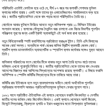
দেনা চিহ্নিত করে।
পরিস্থিতি এতটাই বেগতিক হয়ে ওঠে যে, দীর্ঘ ৮৭ বছর পর ক্লাবটি পেশাদার ফুটবল
ক্লাবের মর্যাদা হারায়। একই সঙ্গে তাদের যুব একাডেমিগুলোও সাময়িকভাবে বন্ধ হয়ে
যায়। জাতীয় প্রতিযোগিতা থেকে বাদ পড়ার মতো পরিস্থিতিও তৈরি হয়।
বোর্দোকে আবার ফুটবলে ফিরিয়ে আনতে নতুন মালিকপক্ষ প্রায় ১১ মিলিয়ন ইউরোর
সংস্থান করেছে। ক্লাবের মৌসুমের দৈনন্দিন খরচ চালানো এবং বিচার বিভাগীয় পুনর্গঠন
পরিকল্পনা পূরণের জন্য একটি ট্রাস্ট অ্যাকাউন্টে এই অর্থ জমা রাখা হয়েছে।
নতুন বিনিয়োগকারী স্পার্টা ক্যাপিটালের প্রতিষ্ঠাতা ফ্রাঙ্ক টুইল। তিনি এসি মিলানের
সাবেক বোর্ড সদস্য। অন্যদিকে পার্ক বেঞ্চের মালিক ব্রিটিশ ব্যবসায়ী জেমস বোর্ড।
স্কটিশ ক্লাব ডানফার্মলাইন অ্যাথলেটিক ও স্প্যানিশ ক্লাব কর্দোবার সঙ্গেও যুক্ত আছেন
তিনি।
মালিকানা পরিবর্তনের ফলে বোর্দোর টিকে থাকার নতুন আশা তৈরি হলেও মাঠে তাদের
ভবিষ্যৎ এখনো পুরোপুরি নিশ্চিত নয়। জাতীয় প্রতিযোগিতা থেকে তাদের বাদ দেওয়ার
আদেশের বিরুদ্ধে করা আপিলের সিদ্ধান্তের অপেক্ষায় রয়েছে ক্লাবটি। এ বিষয়ে ফরাসি
অলিম্পিক ও স্পোর্টস কমিটির সিদ্ধান্তের দিকে তাকিয়ে আছে তারা।
কমিটির রায় ইতিবাচক হলে নতুন ব্যবস্থাপনার অধীনে বোর্দো অর্থনৈতিক পুনর্গঠন
প্রক্রিয়ার পাশাপাশি আবারও প্রতিযোগিতামূলক ফুটবলে ফেরার সুযোগ পাবে।
১৮৮১ সালে প্রতিষ্ঠিত ঐতিহাসিক এই ক্লাবে খেলেছেন ফরাসি কিংবদন্তি ও দেশটির
জাতীয় দলের বর্তমান কোচ জিনেদিন জিদান। একই ক্লাবে খেলেছেন আলাঁ জিরেস,
বিসেন্টে লিস্তারাজু, ক্রিস্তফ দুগারি ও ইয়ান গুরকুফের মতো বিশ্বখ্যাত ফুটবলাররা।