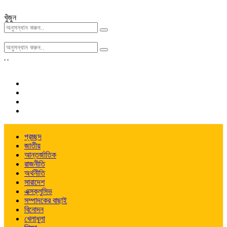
খুঁজুন
,
,
প্রচ্ছদ
জাতীয়
আন্তর্জাতিক
রাজনীতি
অর্থনীতি
সারাদেশ
এক্সক্লুসিভ
সম্পাদকের বাছাই
বিনোদন
খেলাধুলা