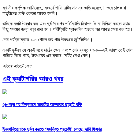
স্থানীয় কর্তৃপক্ষ জানিয়েছে, সংঘর্ষে গাড়ি দুটির সামান্য ক্ষতি হয়েছে। তবে চালক বা
যাত্রীদের কেউ গুরুতর আহত হননি।
এদিকে বলটি উদ্ধার করা এবং দুর্ঘটনার পর পরিস্থিতি নিরাপদ কি না নিশ্চিত করতে ম্যাচ
কিছু সময়ের জন্য বন্ধ রাখা হয়। পরিস্থিতি স্বাভাবিক হওয়ার পর আবার খেলা শুরু হয়।
শেষ পর্যন্ত ম্যাচে ১-০ গোলে জয় পায় উরুগুয়ে মন্টেভিডিও।
একটি ফুটবল যে একই সঙ্গে মাঠের খেলা এবং পাশের ব্যস্ত সড়ক—দুই জায়গাতেই খেলা
থামিয়ে দিতে পারে, উরুগুয়ের এই ম্যাচে সেটিই দেখা গেল।
কালের আলো/এসএ
এই ক্যাটাগরির আরও খবর
২৮ বছর পর বিশ্বকাপে ভারতীয় আম্পায়ার ছাড়াই হকি
ইনফান্তিনোকে দুর্বল করতে ‘সমন্বিত প্রচেষ্টা’ চলছে, দাবি ফিফার