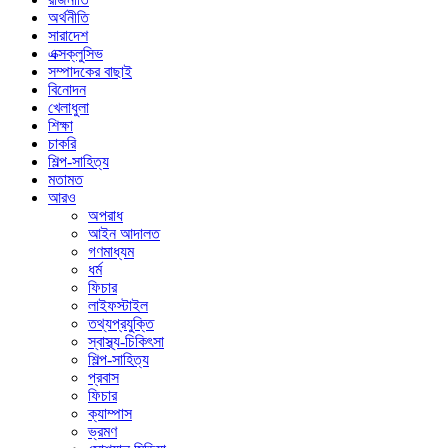
অর্থনীতি
সারাদেশ
এক্সক্লুসিভ
সম্পাদকের বাছাই
বিনোদন
খেলাধুলা
শিক্ষা
চাকরি
শিল্প-সাহিত্য
মতামত
আরও
অপরাধ
আইন আদালত
গণমাধ্যম
ধর্ম
ফিচার
লাইফস্টাইল
তথ্যপ্রযুক্তি
স্বাস্থ্য-চিকিৎসা
শিল্প-সাহিত্য
প্রবাস
ফিচার
ক্যাম্পাস
ভ্রমণ