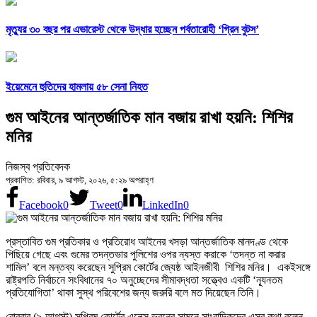
মৃত্যুর ৩০ বছর পর এভারেস্ট থেকে উদ্ধার হচ্ছেন পর্বতারোহী ‘গ্রিন বুটস’
ইয়েমেনে হুতিদের হামলায় ৫৮ সেনা নিহত
গুম আইনের আন্তর্জাতিক মান বজায় রাখা হয়নি: শিশির
মনির
নিজস্ব প্রতিবেদক
প্রকাশিত: রবিবার, ৯ আগস্ট, ২০২৬, ৫:২৯ অপরাহ্ণ
Facebook
0
Tweet
0
LinkedIn
0
প্রস্তাবিত গুম প্রতিকার ও প্রতিরোধ আইনের খসড়া আন্তর্জাতিক মানদণ্ড থেকে
পিছিয়ে গেছে এবং গুমের তদন্তভার পুলিশের ওপর ন্যস্ত করাকে ‘তদন্ত না করার
শামিল’ বলে মন্তব্য করেছেন সুপ্রিম কোর্টের জ্যেষ্ঠ আইনজীবী শিশির মনির। একইসঙ্গে
রাষ্ট্রপতি নির্বাচনে সংবিধানের ৭০ অনুচ্ছেদের সীমাবদ্ধতা সত্ত্বেও একটি ‘ন্যূনতম
প্রতিযোগিতা’ থাকা সুস্থ পরিবেশের জন্য জরুরি বলে মত দিয়েছেন তিনি।
রোববার (৯ আগস্ট) সুপ্রিম কোর্টের এনেক্স ভবনের সামনে সাংবাদিকদের এসব কথা বলেন