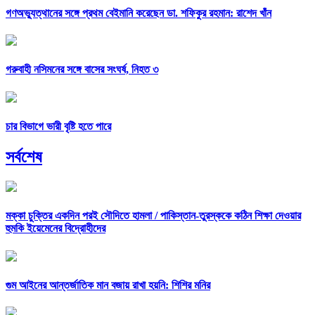
গণঅভ্যুত্থানের সঙ্গে প্রথম বেইমানি করেছেন ডা. শফিকুর রহমান: রাশেদ খাঁন
গরুবাহী নসিমনের সঙ্গে বাসের সংঘর্ষ, নিহত ৩
চার বিভাগে ভারী বৃষ্টি হতে পারে
সর্বশেষ
মক্কা চুক্তির একদিন পরই সৌদিতে হামলা /
পাকিস্তান-তুরস্ককে কঠিন শিক্ষা দেওয়ার
হুমকি ইয়েমেনের বিদ্রোহীদের
গুম আইনের আন্তর্জাতিক মান বজায় রাখা হয়নি: শিশির মনির