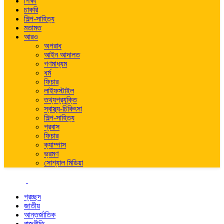
শিক্ষা
চাকরি
শিল্প-সাহিত্য
মতামত
আরও
অপরাধ
আইন আদালত
গণমাধ্যম
ধর্ম
ফিচার
লাইফস্টাইল
তথ্যপ্রযুক্তি
স্বাস্থ্য-চিকিৎসা
শিল্প-সাহিত্য
প্রবাস
ফিচার
ক্যাম্পাস
ভ্রমণ
সোশ্যাল মিডিয়া
প্রচ্ছদ
জাতীয়
আন্তর্জাতিক
রাজনীতি