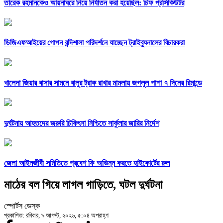
তারেক রহমানকেও আয়নাঘরে নিয়ে নির্যাতন করা হয়েছিল: চিফ প্রসিকিউটর
ডিজিএফআইয়ের গোপন বন্দিশালা পরিদর্শনে যাচ্ছেন ট্রাইব্যুনালের বিচারকরা
খালেদা জিয়ার বাসার সামনে বালুর ট্রাক রাখার মামলায় জগলুল পাশা ৭ দিনের রিমান্ডে
দুর্ঘটনায় আহতদের জরুরি চিকিৎসা নিশ্চিতে সার্কুলার জারির নির্দেশ
জেলা আইনজীবী সমিতিতে প্রবেশ ফি অভিন্ন করতে হাইকোর্টের রুল
মাঠের বল গিয়ে লাগল গাড়িতে, ঘটল দুর্ঘটনা
স্পোর্টস ডেস্ক
প্রকাশিত: রবিবার, ৯ আগস্ট, ২০২৬, ৫:০৪ অপরাহ্ণ