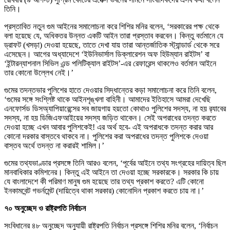
তিনি।
প্রস্তাবিত নতুন গুম আইনের সমালোচনা করে শিশির মনির বলেন, ‘সরকারের পক্ষ থেকে
বলা হয়েছে যে, অধিকতর উন্নত একটি আইন তারা প্রস্তাব করবেন। কিন্তু বর্তমানে যে
ড্রাফট (খসড়া) দেওয়া হয়েছে, তাতে দেখা যায় তারা আন্তর্জাতিক স্ট্যান্ডার্ড থেকে সরে
এসেছেন। আগের অধ্যাদেশে ‘ইউনিভার্সাল ডিক্লারেশন অফ হিউম্যান রাইটস’ বা
‘ইন্টারন্যাশনাল সিভিল এন্ড পলিটিক্যাল রাইটস’-এর রেফারেন্স থাকলেও বর্তমান আইনে
তার কোনো উল্লেখ নেই।’
গুমের তদন্তভার পুলিশের হাতে দেওয়ার সিদ্ধান্তের কড়া সমালোচনা করে তিনি বলেন,
‘গুমের সঙ্গে সংশ্লিষ্ট থাকে আইনশৃঙ্খলা বাহিনী। আমাদের ইতিহাসে আমরা দেখেছি
এনফোর্সড ডিসঅ্যাপিয়ারেন্সের সব জায়গায় হয়তো কোথাও পুলিশের সদস্য, না হয় র‍্যাবের
সদস্য, না হয় ডিজিএফআইয়ের সদস্য জড়িত থাকেন। সেই অপরাধের তদন্ত করতে
দেওয়া হচ্ছে এখন আবার পুলিশকেই! এর অর্থ হবে- এই অপরাধকে তদন্ত করার আর
কোনো দরকার বাস্তবে থাকবে না। পুলিশের করা অপরাধের তদন্ত পুলিশকে দেওয়া
বাস্তব অর্থে তদন্ত না করারই শামিল।’
গুমের তথ্যভাণ্ডার প্রসঙ্গে তিনি আরও বলেন, ‘পূর্বের আইনে তথ্য সংগ্রহের দায়িত্ব ছিল
মানবাধিকার কমিশনের। কিন্তু এই আইনে তা দেওয়া হচ্ছে সরকারকে। সরকার কি চায়
যে বাংলাদেশে কী পরিমাণ মানুষ গুম হয়েছে তার তথ্য প্রকাশ করতে? এটি কোনো
ইনকামবেন্ট গভর্নমেন্ট (দায়িত্বে থাকা সরকার) কোনোদিন প্রকাশ করতে চায় না।’
৭০ অনুচ্ছেদ ও রাষ্ট্রপতি নির্বাচন
সংবিধানের ৪৮ অনুচ্ছেদ অনুযায়ী রাষ্ট্রপতি নির্বাচন প্রসঙ্গে শিশির মনির বলেন, ‘নির্বাচন