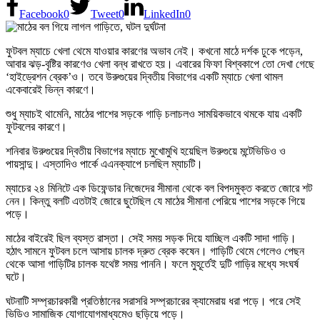
Facebook
0
Tweet
0
LinkedIn
0
ফুটবল ম্যাচে খেলা থেমে যাওয়ার কারণের অভাব নেই। কখনো মাঠে দর্শক ঢুকে পড়েন,
আবার ঝড়-বৃষ্টির কারণেও খেলা বন্ধ রাখতে হয়। এবারের ফিফা বিশ্বকাপে তো দেখা গেছে
‘হাইড্রেশন ব্রেক’ও। তবে উরুগুয়ের দ্বিতীয় বিভাগের একটি ম্যাচে খেলা থামল
একেবারেই ভিন্ন কারণে।
শুধু ম্যাচই থামেনি, মাঠের পাশের সড়কে গাড়ি চলাচলও সাময়িকভাবে থমকে যায় একটি
ফুটবলের কারণে।
শনিবার উরুগুয়ের দ্বিতীয় বিভাগের ম্যাচে মুখোমুখি হয়েছিল উরুগুয়ে মন্টেভিডিও ও
পায়সান্দু। এস্তাদিও পার্কে এএনক্যাপে চলছিল ম্যাচটি।
ম্যাচের ২৪ মিনিটে এক ডিফেন্ডার নিজেদের সীমানা থেকে বল বিপদমুক্ত করতে জোরে শট
নেন। কিন্তু বলটি এতটাই জোরে ছুটেছিল যে মাঠের সীমানা পেরিয়ে পাশের সড়কে গিয়ে
পড়ে।
মাঠের বাইরেই ছিল ব্যস্ত রাস্তা। সেই সময় সড়ক দিয়ে যাচ্ছিল একটি সাদা গাড়ি।
হঠাৎ সামনে ফুটবল চলে আসায় চালক দ্রুত ব্রেক কষেন। গাড়িটি থেমে গেলেও পেছন
থেকে আসা গাড়িটির চালক যথেষ্ট সময় পাননি। ফলে মুহূর্তেই দুটি গাড়ির মধ্যে সংঘর্ষ
ঘটে।
ঘটনাটি সম্প্রচারকারী প্রতিষ্ঠানের সরাসরি সম্প্রচারের ক্যামেরায় ধরা পড়ে। পরে সেই
ভিডিও সামাজিক যোগাযোগমাধ্যমেও ছড়িয়ে পড়ে।