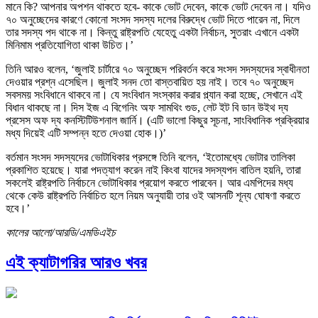
মানে কি? আপনার অপশন থাকতে হবে- কাকে ভোট দেবেন, কাকে ভোট দেবেন না। যদিও
৭০ অনুচ্ছেদের কারণে কোনো সংসদ সদস্য দলের বিরুদ্ধে ভোট দিতে পারেন না, দিলে
তার সদস্য পদ থাকে না। কিন্তু রাষ্ট্রপতি যেহেতু একটা নির্বাচন, সুতরাং এখানে একটা
মিনিমাম প্রতিযোগিতা থাকা উচিত।’
তিনি আরও বলেন, ‘জুলাই চার্টারে ৭০ অনুচ্ছেদ পরিবর্তন করে সংসদ সদস্যদের স্বাধীনতা
দেওয়ার প্রশ্ন এসেছিল। জুলাই সনদ তো বাস্তবায়িত হয় নাই। তবে ৭০ অনুচ্ছেদ
সবসময় সংবিধানে থাকবে না। যে সংবিধান সংস্কার করার প্ল্যান করা হচ্ছে, সেখানে এই
বিধান থাকছে না। দিস ইজ এ বিগেনিং অফ সামথিং গুড, লেট ইট বি ডান উইথ দ্য
প্রসেস অফ দ্য কনস্টিটিউশনাল জার্নি। (এটি ভালো কিছুর সূচনা, সাংবিধানিক প্রক্রিয়ার
মধ্য দিয়েই এটি সম্পন্ন হতে দেওয়া হোক।)’
বর্তমান সংসদ সদস্যদের ভোটাধিকার প্রসঙ্গে তিনি বলেন, ‘ইতোমধ্যে ভোটার তালিকা
প্রকাশিত হয়েছে। যারা পদত্যাগ করেন নাই কিংবা যাদের সদস্যপদ বাতিল হয়নি, তারা
সকলেই রাষ্ট্রপতি নির্বাচনে ভোটাধিকার প্রয়োগ করতে পারবেন। আর এমপিদের মধ্য
থেকে কেউ রাষ্ট্রপতি নির্বাচিত হলে নিয়ম অনুযায়ী তার ওই আসনটি শূন্য ঘোষণা করতে
হবে।’
কালের আলো/আরডি/এমডিএইচ
এই ক্যাটাগরির আরও খবর