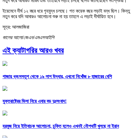
নতুন করে আবারও মারিব এবং তাইয়িবে লড়াই চলছে বলেও জানিয়েছেন সংশ্লিষ্টরা।
ইয়েমেনে দীর্ঘ ১২ বছর ধরে গৃহযুদ্ধ চলছে। গত কয়েক বছর লড়াই বন্ধ ছিল। কিন্তু
নতুন করে যদি আবারও আলোচনা শুরু না হয় তাহলে এ লড়াই দীর্ঘায়িত হবে।
সূত্র: আলজাজিরা
কালের আলো/জেএন/এমএসআইপি
এই ক্যাটাগরির আরও খবর
গাজায় ধ্বংসস্তূপ থেকে ১৯ লাশ উদ্ধার, এখনো নিখোঁজ ৮ হাজারের বেশি
যুক্তরাষ্ট্রের ভিসা নিয়ে এবার বড় দুঃসংবাদ!
হরমুজ নিয়ে ইতিবাচক আলোচনা, চুক্তি হলেও এখনই নৌপথটি খুলছে না ইরান