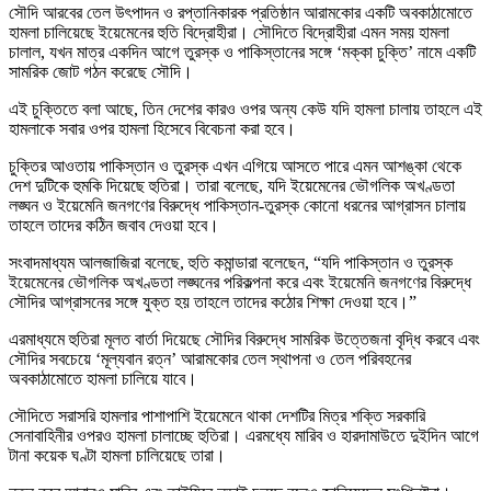
সৌদি আরবের তেল উৎপাদন ও রপ্তানিকারক প্রতিষ্ঠান আরামকোর একটি অবকাঠামোতে
হামলা চালিয়েছে ইয়েমেনের হুতি বিদ্রোহীরা। সৌদিতে বিদ্রোহীরা এমন সময় হামলা
চালাল, যখন মাত্র একদিন আগে তুরস্ক ও পাকিস্তানের সঙ্গে ‘মক্কা চুক্তি’ নামে একটি
সামরিক জোট গঠন করেছে সৌদি।
এই চুক্তিতে বলা আছে, তিন দেশের কারও ওপর অন্য কেউ যদি হামলা চালায় তাহলে এই
হামলাকে সবার ওপর হামলা হিসেবে বিবেচনা করা হবে।
চুক্তির আওতায় পাকিস্তান ও তুরস্ক এখন এগিয়ে আসতে পারে এমন আশঙ্কা থেকে
দেশ দুটিকে হুমকি দিয়েছে হুতিরা। তারা বলেছে, যদি ইয়েমেনের ভৌগলিক অখণ্ডতা
লঙ্ঘন ও ইয়েমেনি জনগণের বিরুদ্ধে পাকিস্তান-তুরস্ক কোনো ধরনের আগ্রাসন চালায়
তাহলে তাদের কঠিন জবাব দেওয়া হবে।
সংবাদমাধ্যম আলজাজিরা বলেছে, হুতি কমান্ডারা বলেছেন, “যদি পাকিস্তান ও তুরস্ক
ইয়েমেনের ভৌগলিক অখণ্ডতা লঙ্ঘনের পরিকল্পনা করে এবং ইয়েমেনি জনগণের বিরুদ্ধে
সৌদির আগ্রাসনের সঙ্গে যুক্ত হয় তাহলে তাদের কঠোর শিক্ষা দেওয়া হবে।”
এরমাধ্যমে হুতিরা মূলত বার্তা দিয়েছে সৌদির বিরুদ্ধে সামরিক উত্তেজনা বৃদ্ধি করবে এবং
সৌদির সবচেয়ে ‘মূল্যবান রত্ন’ আরামকোর তেল স্থাপনা ও তেল পরিবহনের
অবকাঠামোতে হামলা চালিয়ে যাবে।
সৌদিতে সরাসরি হামলার পাশাপাশি ইয়েমেনে থাকা দেশটির মিত্র শক্তি সরকারি
সেনাবাহিনীর ওপরও হামলা চালাচ্ছে হুতিরা। এরমধ্যে মারিব ও হারদামাউতে দুইদিন আগে
টানা কয়েক ঘণ্টা হামলা চালিয়েছে তারা।