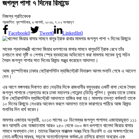
জগলুল পাশা ৭ দিনের রিমান্ডে
নিজস্ব প্রতিবেদক
প্রকাশিত: বৃহস্পতিবার, ৬ আগস্ট, ২০২৬, ৭:০২ অপরাহ্ণ
Facebook
0
Tweet
0
LinkedIn
0
সাবেক প্রধানমন্ত্রী খালেদা জিয়ার গুলশানের বাসার সামনে বালুভর্তি ট্রাক রেখে তাঁর
চলাচলে বাধা সৃষ্টি ও পেপার স্প্রে ব্যবহারের অভিযোগে করা মামলায় সাবেক যুগ্ম সচিব
সৈয়দ জগলুল পাশার সাত দিনের রিমান্ড মঞ্জুর করেছেন আদালত।
আজ বৃহস্পতিবার ঢাকার মেট্রোপলিটন ম্যাজিস্ট্রেট দিদারুল আলম শুনানি শেষে এ আদেশ
দেন।
এর আগে মঙ্গলবার দিবাগত রাত দেড়টার দিকে রাজধানীর বসুন্ধরার একটি বাসা থেকে সৈয়দ
জগলুল পাশাকে গ্রেপ্তার করে ঢাকা মহানগর গোয়েন্দা (ডিবি) পুলিশ। বুধবার তাকে ঢাকার
চিফ মেট্রোপলিটন ম্যাজিস্ট্রেট আদালতে হাজির করা হয়। মামলার তদন্ত কর্মকর্তা তাকে
১০ দিনের রিমান্ডে নেওয়ার আবেদন করলে আদালত তাকে কারাগারে পাঠিয়ে আজ রিমান্ড
শুনানির দিন ধার্য করেন।
মামলার এজাহার অনুযায়ী, ২০১৩ সালের ২৮ ডিসেম্বর জগলুল পাশাসহ এজাহারভুক্ত ১১১
জন আসামি এবং অজ্ঞাতনামা আরও ২৫০ থেকে ৩০০ জন গুলশানে খালেদা জিয়ার বাসার
সামনে অবস্থান নেন। তাদের বিরুদ্ধে মারাত্মক অস্ত্র নিয়ে বিএনপি ও এর অঙ্গসংগঠনের
নেতা-কর্মীদের মারধর, সড়কে অন্তর্ঘাতমূলক কর্মকাণ্ড চালিয়ে রাস্তা অবরোধ এবং