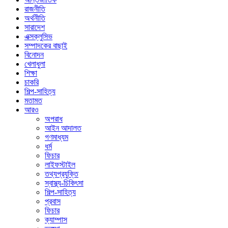
রাজনীতি
অর্থনীতি
সারাদেশ
এক্সক্লুসিভ
সম্পাদকের বাছাই
বিনোদন
খেলাধুলা
শিক্ষা
চাকরি
শিল্প-সাহিত্য
মতামত
আরও
অপরাধ
আইন আদালত
গণমাধ্যম
ধর্ম
ফিচার
লাইফস্টাইল
তথ্যপ্রযুক্তি
স্বাস্থ্য-চিকিৎসা
শিল্প-সাহিত্য
প্রবাস
ফিচার
ক্যাম্পাস