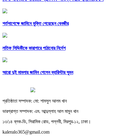
শর্তসাপেক্ষে জামিনে মুক্তি পেয়েছেন বেনজীর
লতিফ সিদ্দিকীকে কারাগারে পাঠানোর নির্দেশ
আরো দুই মামলায় জামিন পেলেন ব্যারিস্টার সুমন
প্রতিষ্ঠাতা সম্পাদক: মো: শামসুল আলম খান
ভারপ্রাপ্ত সম্পাদক: এম. আব্দুল্লাহ আল মামুন খান
১৩/১৪ ব্লক-ডি, সিরামিক রোড, পল্লবী, মিরপুর-১২, ঢাকা।
kaleralo365@gmail.com