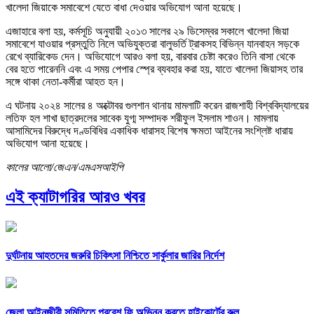
খালেদা জিয়াকে সমাবেশে যেতে বাধা দেওয়ার অভিযোগ আনা হয়েছে।
এজাহারে বলা হয়, কর্মসূচি অনুযায়ী ২০১৩ সালের ২৯ ডিসেম্বর সকালে খালেদা জিয়া
সমাবেশে যাওয়ার প্রস্তুতি নিলে অভিযুক্তরা বালুভর্তি ট্রাকসহ বিভিন্ন যানবাহন সড়কে
রেখে ব্যারিকেড দেন। অভিযোগে আরও বলা হয়, বারবার চেষ্টা করেও তিনি বাসা থেকে
বের হতে পারেননি এবং এ সময় পেপার স্প্রে ব্যবহার করা হয়, যাতে খালেদা জিয়াসহ তার
সঙ্গে থাকা নেতা-কর্মীরা আহত হন।
এ ঘটনায় ২০২৪ সালের ৪ অক্টোবর গুলশান থানায় মামলাটি করেন রাজশাহী বিশ্ববিদ্যালয়ের
লতিফ হল শাখা ছাত্রদলের সাবেক যুগ্ম সম্পাদক শরীফুল ইসলাম শাওন। মামলায়
আসামিদের বিরুদ্ধে দণ্ডবিধির একাধিক ধারাসহ বিশেষ ক্ষমতা আইনের সংশ্লিষ্ট ধারায়
অভিযোগ আনা হয়েছে।
কালের আলো/জেএন/এমএসআইপি
এই ক্যাটাগরির আরও খবর
দুর্ঘটনায় আহতদের জরুরি চিকিৎসা নিশ্চিতে সার্কুলার জারির নির্দেশ
জেলা আইনজীবী সমিতিতে প্রবেশ ফি অভিন্ন করতে হাইকোর্টের রুল