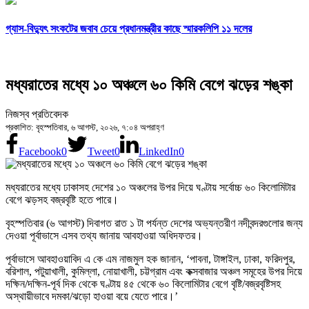
গ্যাস-বিদ্যুৎ সংকটের জবাব চেয়ে প্রধানমন্ত্রীর কাছে স্মারকলিপি ১১ দলের
মধ্যরাতের মধ্যে ১০ অঞ্চলে ৬০ কিমি বেগে ঝড়ের শঙ্কা
নিজস্ব প্রতিবেদক
প্রকাশিত: বৃহস্পতিবার, ৬ আগস্ট, ২০২৬, ৭:০৪ অপরাহ্ণ
Facebook
0
Tweet
0
LinkedIn
0
মধ্যরাতের মধ্যে ঢাকাসহ দেশের ১০ অঞ্চলের উপর দিয়ে ঘণ্টায় সর্বোচ্চ ৬০ কিলোমিটার
বেগে ঝড়সহ বজ্রবৃষ্টি হতে পারে।
বৃহস্পতিবার (৬ আগস্ট) দিবাগত রাত ১ টা পর্যন্ত দেশের অভ্যন্তরীণ নদীবন্দরগুলোর জন্য
দেওয়া পূর্বাভাসে এসব তথ্য জানায় আবহাওয়া অধিদফতর।
পূর্বাভাসে আবহাওয়াবিদ এ কে এম নাজমুল হক জানান, ‘পাবনা, টাঙ্গাইল, ঢাকা, ফরিদপুর,
বরিশাল, পটুয়াখালী, কুমিল্লা, নোয়াখালী, চট্টগ্রাম এবং কক্সবাজার অঞ্চল সমূহের উপর দিয়ে
দক্ষিন/দক্ষিন-পূর্ব দিক থেকে ঘণ্টায় ৪৫ থেকে ৬০ কিলোমিটার বেগে বৃষ্টি/বজ্রবৃষ্টিসহ
অস্থায়ীভাবে দমকা/ঝড়ো হাওয়া বয়ে যেতে পারে।’