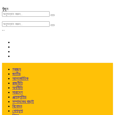
খুঁজুন
,
,
প্রচ্ছদ
জাতীয়
আন্তর্জাতিক
রাজনীতি
অর্থনীতি
সারাদেশ
এক্সক্লুসিভ
সম্পাদকের বাছাই
বিনোদন
খেলাধুলা