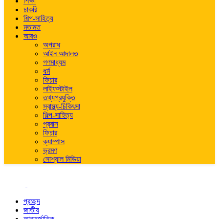
শিক্ষা
চাকরি
শিল্প-সাহিত্য
মতামত
আরও
অপরাধ
আইন আদালত
গণমাধ্যম
ধর্ম
ফিচার
লাইফস্টাইল
তথ্যপ্রযুক্তি
স্বাস্থ্য-চিকিৎসা
শিল্প-সাহিত্য
প্রবাস
ফিচার
ক্যাম্পাস
ভ্রমণ
সোশ্যাল মিডিয়া
প্রচ্ছদ
জাতীয়
আন্তর্জাতিক