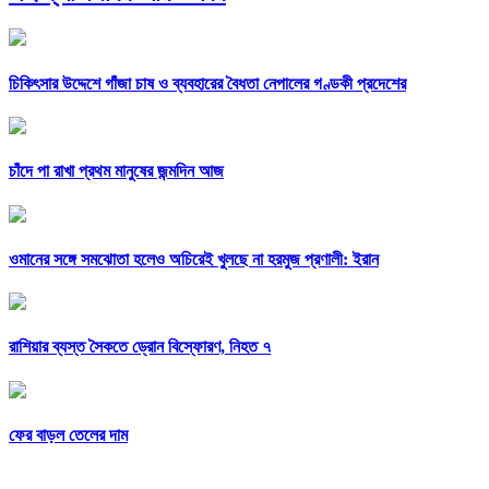
চিকিৎসার উদ্দেশে গাঁজা চাষ ও ব্যবহারের বৈধতা নেপালের গণ্ডকী প্রদেশের
চাঁদে পা রাখা প্রথম মানুষের জন্মদিন আজ
ওমানের সঙ্গে সমঝোতা হলেও অচিরেই খুলছে না হরমুজ প্রণালী: ইরান
রাশিয়ার ব্যস্ত সৈকতে ড্রোন বিস্ফোরণ, নিহত ৭
ফের বাড়ল তেলের দাম