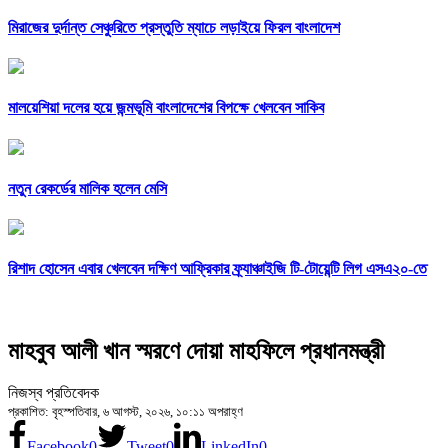
মিরাজের দুর্দান্ত সেঞ্চুরিতে প্রস্তুতি ম্যাচে লড়াইয়ে ফিরল বাংলাদেশ
মালয়েশিয়া দলের হয়ে জন্মভূমি বাংলাদেশের বিপক্ষে খেলবেন সাকিব
নতুন রেকর্ডের মালিক হলেন মেসি
রিশাদ হোসেন এবার খেলবেন দক্ষিণ আফ্রিকার ফ্র্যাঞ্চাইজি টি-টোয়েন্টি লিগ এসএ২০-তে
মাহবুব আলী খান স্মরণে দোয়া মাহফিলে প্রধানমন্ত্রী
নিজস্ব প্রতিবেদক
প্রকাশিত: বৃহস্পতিবার, ৬ আগস্ট, ২০২৬, ১০:১১ অপরাহ্ণ
Facebook
0
Tweet
0
LinkedIn
0