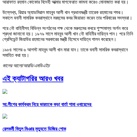
আরাফাত রহমান কোকোর বিদেহী আত্মার মাগফেরাত কামনা করেও মোনাজাত করা হয়।
উল্লেখ্য, রিয়ার অ্যাডমিরাল মাহবুব আলী খান প্রধানমন্ত্রী তারেক রহমানের শশুর।
সকালে বনানী সামরিক কবরাস্থানে মরহুমের কবর জিয়ারত করেন তার পরিবারের সদস্যরা।
পরে নৌ বাহিনীসহ বিভিন্ন সংগঠনের পক্ষ থেকে মরুহমের কবরে পুস্পমাল্য অর্পন করে
শ্রদ্ধা জানানো হয়। ১৯৭৯ সালে মাহবুব আলী খান নৌ বাহিনীর দায়িত্ব পান। পরে তিনি
প্রেসিডেন্ট জিয়াউর রহমানের সরকারের মন্ত্রী হিসেবে দায়িত্ব পালন করেছেন।
১৯৮৪ সালের ৬ আগস্ট মাহবুব আলী খান মারা যান। তাকে বনানী সামরিক কবরাস্থানে
সমাহিত করা হয়।
কালের আলো/আরডি/এমডিএইচ
এই ক্যাটাগরির আরও খবর
আ.লীগের কার্যক্রম নিয়ে ভারতকে কড়া বার্তা শামা ওবায়েদের
রেলকর্মী বিতুল মিঞার মৃত্যুতে ডিজির শোক