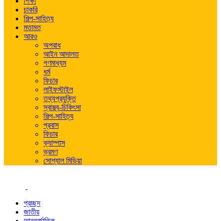
শিক্ষা
চাকরি
শিল্প-সাহিত্য
মতামত
আরও
অপরাধ
আইন আদালত
গণমাধ্যম
ধর্ম
ফিচার
লাইফস্টাইল
তথ্যপ্রযুক্তি
স্বাস্থ্য-চিকিৎসা
শিল্প-সাহিত্য
প্রবাস
ফিচার
ক্যাম্পাস
ভ্রমণ
সোশ্যাল মিডিয়া
প্রচ্ছদ
জাতীয়
আন্তর্জাতিক