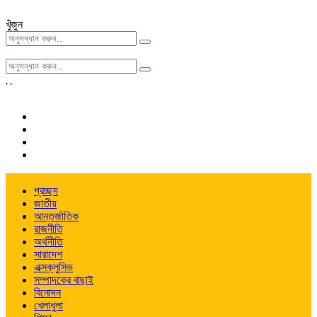
খুঁজুন
,
,
প্রচ্ছদ
জাতীয়
আন্তর্জাতিক
রাজনীতি
অর্থনীতি
সারাদেশ
এক্সক্লুসিভ
সম্পাদকের বাছাই
বিনোদন
খেলাধুলা