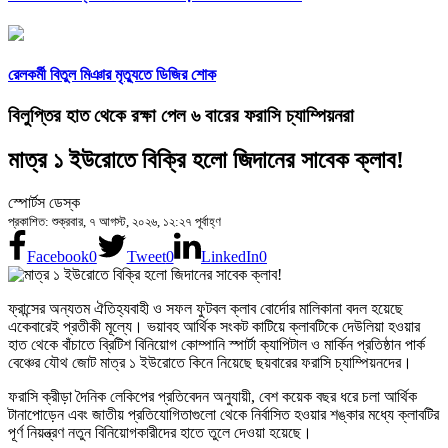
রেলকর্মী বিতুল মিঞার মৃত্যুতে ডিজির শোক
বিলুপ্তির হাত থেকে রক্ষা পেল ৬ বারের ফরাসি চ্যাম্পিয়নরা
মাত্র ১ ইউরোতে বিক্রি হলো জিদানের সাবেক ক্লাব!
স্পোর্টস ডেস্ক
প্রকাশিত: শুক্রবার, ৭ আগস্ট, ২০২৬, ১২:২৭ পূর্বাহ্ণ
Facebook
0
Tweet
0
LinkedIn
0
ফ্রান্সের অন্যতম ঐতিহ্যবাহী ও সফল ফুটবল ক্লাব বোর্দোর মালিকানা বদল হয়েছে
একেবারেই প্রতীকী মূল্যে। ভয়াবহ আর্থিক সংকট কাটিয়ে ক্লাবটিকে দেউলিয়া হওয়ার
হাত থেকে বাঁচাতে ব্রিটিশ বিনিয়োগ কোম্পানি স্পার্টা ক্যাপিটাল ও মার্কিন প্রতিষ্ঠান পার্ক
বেঞ্চের যৌথ জোট মাত্র ১ ইউরোতে কিনে নিয়েছে ছয়বারের ফরাসি চ্যাম্পিয়নদের।
ফরাসি ক্রীড়া দৈনিক লেকিপের প্রতিবেদন অনুযায়ী, বেশ কয়েক বছর ধরে চলা আর্থিক
টানাপোড়েন এবং জাতীয় প্রতিযোগিতাগুলো থেকে নির্বাসিত হওয়ার শঙ্কার মধ্যে ক্লাবটির
পূর্ণ নিয়ন্ত্রণ নতুন বিনিয়োগকারীদের হাতে তুলে দেওয়া হয়েছে।