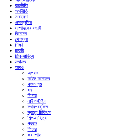
রাজনীতি
অর্থনীতি
সারাদেশ
এক্সক্লুসিভ
সম্পাদকের বাছাই
বিনোদন
খেলাধুলা
শিক্ষা
চাকরি
শিল্প-সাহিত্য
মতামত
আরও
অপরাধ
আইন আদালত
গণমাধ্যম
ধর্ম
ফিচার
লাইফস্টাইল
তথ্যপ্রযুক্তি
স্বাস্থ্য-চিকিৎসা
শিল্প-সাহিত্য
প্রবাস
ফিচার
ক্যাম্পাস