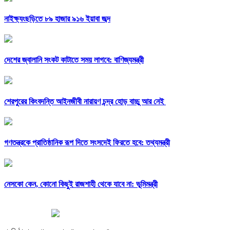
নাইক্ষ্যংছড়িতে ৮৯ হাজার ৯১৬ ইয়াবা জব্দ
দেশের জ্বালানি সংকট কাটাতে সময় লাগবে: বাণিজ্যমন্ত্রী
শেরপুরের কিংবদন্তি আইনজীবী নারায়ণ চন্দ্র হোড় বাচ্চু আর নেই
গণতন্ত্রকে প্রাতিষ্ঠানিক রূপ দিতে সংসদেই ফিরতে হবে: তথ্যমন্ত্রী
নেসকো কেন, কোনো কিছুই রাজশাহী থেকে যাবে না: ভূমিমন্ত্রী