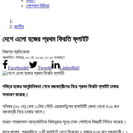
ভ্রমণ
সোশ্যাল মিডিয়া
জাতীয়
দেশে এলো হজের প্রথম ফিরতি ফ্লাইট
নিজস্ব প্রতিবেদক
প্রকাশিত: শনিবার, ৩০ মে, ২০২৬, ১২:২৫ অপরাহ্ণ
Facebook
0
Tweet
0
LinkedIn
0
পবিত্র হজের আনুষ্ঠানিকতা শেষে হজযাত্রীদের নিয়ে প্রথম ফিরতি ফ্লাইট ঢাকায়
অবতরণ করেছে।
শনিবার (৩০ মে) বেলা ১১টায় সৌদি এয়ারলাইন্সের ফ্লাইটটি জেদ্দা থেকে ৪১৯ জন
হজযাত্রী নিয়ে ঢাকায় আসে।
হযরত শাহজালাল আন্তর্জাতিক বিমানবন্দর সূত্র ঢাকা পোস্টকে বিষয়টি নিশ্চিত করেছে।
সূত্র জানায়, প্রথমদিনে ১৩টি ফ্লাইটে দেশে ফিরবেন ৫ হাজার ৪৩৪ জন হজযাত্রী। ১