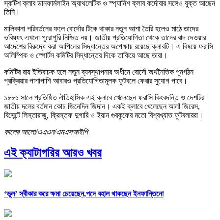
স্কটিশ ক্লাব ডানফার্মলাইন অ্যাথলেটিক ও স্প্যানিশ ক্লাব কর্দোবার সঙ্গেও যুক্ত আছেন
তিনি।
মালিকানা পরিবর্তনের ফলে বোর্দোর টিকে থাকার নতুন আশা তৈরি হলেও মাঠে তাদের
ভবিষ্যৎ এখনো পুরোপুরি নিশ্চিত নয়। জাতীয় প্রতিযোগিতা থেকে তাদের বাদ দেওয়ার
আদেশের বিরুদ্ধে করা আপিলের সিদ্ধান্তের অপেক্ষায় রয়েছে ক্লাবটি। এ বিষয়ে ফরাসি
অলিম্পিক ও স্পোর্টস কমিটির সিদ্ধান্তের দিকে তাকিয়ে আছে তারা।
কমিটির রায় ইতিবাচক হলে নতুন ব্যবস্থাপনার অধীনে বোর্দো অর্থনৈতিক পুনর্গঠন
প্রক্রিয়ার পাশাপাশি আবারও প্রতিযোগিতামূলক ফুটবলে ফেরার সুযোগ পাবে।
১৮৮১ সালে প্রতিষ্ঠিত ঐতিহাসিক এই ক্লাবে খেলেছেন ফরাসি কিংবদন্তি ও দেশটির
জাতীয় দলের বর্তমান কোচ জিনেদিন জিদান। একই ক্লাবে খেলেছেন আলাঁ জিরেস,
বিসেন্টে লিস্তারাজু, ক্রিস্তফ দুগারি ও ইয়ান গুরকুফের মতো বিশ্বখ্যাত ফুটবলাররা।
কালের আলো/এএএন/এমএসআইপি
এই ক্যাটাগরির আরও খবর
‘ভুল’ স্বীকার করে ক্ষমা চেয়েছেন,পদে বহাল থাকছেন ইনফান্তিনো