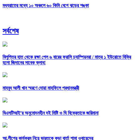
মধ্যরাতের মধ্যে ১০ অঞ্চলে ৬০ কিমি বেগে ঝড়ের শঙ্কা
সর্বশেষ
বিলুপ্তির হাত থেকে রক্ষা পেল ৬ বারের ফরাসি চ্যাম্পিয়নরা /
মাত্র ১ ইউরোতে বিক্রি
হলো জিদানের সাবেক ক্লাব!
মাহবুব আলী খান স্মরণে দোয়া মাহফিলে প্রধানমন্ত্রী
বিএসটিআই’র অনুমোদনহীন দই মিষ্টি ও ঘি বিক্রেতাকে জরিমানা
আ.লীগের কার্যক্রম নিয়ে ভারতকে কড়া বার্তা শামা ওবায়েদের