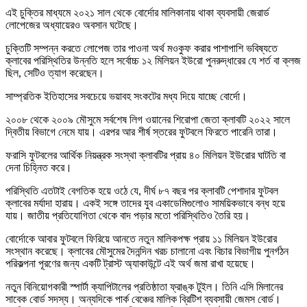
এই চুক্তির মাধ্যমে ২০২১ সাল থেকে বোর্দোর মালিকানায় থাকা ব্যবসায়ী জেরার্ড
লোপেজের অধ্যায়েরও অবসান ঘটেছে।
চুক্তিটি সম্পন্ন করতে লোপেজ তার পাওনা অর্থ মওকুফ করার পাশাপাশি ভবিষ্যতে
ক্লাবের পরিস্থিতির উন্নতি হলে সর্বোচ্চ ১২ মিলিয়ন ইউরো পুনরুদ্ধারের যে শর্ত বা ক্লজ
ছিল, সেটিও ত্যাগ করেছেন।
সাম্প্রতিক ইতিহাসের সবচেয়ে ভয়াবহ সংকটের মধ্য দিয়ে যাচ্ছে বোর্দো।
২০০৮ থেকে ২০০৯ মৌসুমে সর্বশেষ লিগ ওয়ানের শিরোপা জেতা ক্লাবটি ২০২২ সালে
দ্বিতীয় বিভাগে নেমে যায়। এরপর আর শীর্ষ স্তরের ফুটবলে ফিরতে পারেনি তারা।
ফরাসি ফুটবলের আর্থিক নিয়ন্ত্রক সংস্থা ক্লাবটির প্রায় ৪০ মিলিয়ন ইউরোর ঘাটতি বা
দেনা চিহ্নিত করে।
পরিস্থিতি এতটাই বেগতিক হয়ে ওঠে যে, দীর্ঘ ৮৭ বছর পর ক্লাবটি পেশাদার ফুটবল
ক্লাবের মর্যাদা হারায়। একই সঙ্গে তাদের যুব একাডেমিগুলোও সাময়িকভাবে বন্ধ হয়ে
যায়। জাতীয় প্রতিযোগিতা থেকে বাদ পড়ার মতো পরিস্থিতিও তৈরি হয়।
বোর্দোকে আবার ফুটবলে ফিরিয়ে আনতে নতুন মালিকপক্ষ প্রায় ১১ মিলিয়ন ইউরোর
সংস্থান করেছে। ক্লাবের মৌসুমের দৈনন্দিন খরচ চালানো এবং বিচার বিভাগীয় পুনর্গঠন
পরিকল্পনা পূরণের জন্য একটি ট্রাস্ট অ্যাকাউন্টে এই অর্থ জমা রাখা হয়েছে।
নতুন বিনিয়োগকারী স্পার্টা ক্যাপিটালের প্রতিষ্ঠাতা ফ্রাঙ্ক টুইল। তিনি এসি মিলানের
সাবেক বোর্ড সদস্য। অন্যদিকে পার্ক বেঞ্চের মালিক ব্রিটিশ ব্যবসায়ী জেমস বোর্ড।