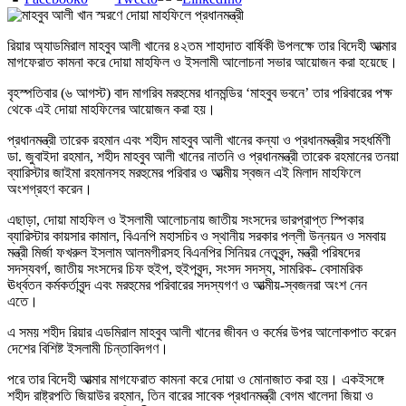
রিয়ার অ্যাডমিরাল মাহবুব আলী খানের ৪২তম শাহাদাত বার্ষিকী উপলক্ষে তার বিদেহী আত্মার
মাগফেরাত কামনা করে দোয়া মাহফিল ও ইসলামী আলোচনা সভার আয়োজন করা হয়েছে।
বৃহস্পতিবার (৬ আগস্ট) বাদ মাগরিব মরহুমের ধানমন্ডির ‘মাহবুব ভবনে’ তার পরিবারের পক্ষ
থেকে এই দোয়া মাহফিলের আয়োজন করা হয়।
প্রধানমন্ত্রী তারেক রহমান এবং শহীদ মাহবুব আলী খানের কন্যা ও প্রধানমন্ত্রীর সহধর্মিণী
ডা. জুবাইদা রহমান, শহীদ মাহবুব আলী খানের নাতনি ও প্রধানমন্ত্রী তারেক রহমানের তনয়া
ব্যারিস্টার জাইমা রহমানসহ মরহুমের পরিবার ও আত্মীয় স্বজন এই মিলাদ মাহফিলে
অংশগ্রহণ করেন।
এছাড়া, দোয়া মাহফিল ও ইসলামী আলোচনায় জাতীয় সংসদের ভারপ্রাপ্ত স্পিকার
ব্যারিস্টার কায়সার কামাল, বিএনপি মহাসচিব ও স্থানীয় সরকার পল্লী উন্নয়ন ও সমবায়
মন্ত্রী মির্জা ফখরুল ইসলাম আলমগীরসহ বিএনপির সিনিয়র নেতৃবৃন্দ, মন্ত্রী পরিষদের
সদস্যবর্গ, জাতীয় সংসদের চিফ হুইপ, হুইপবৃন্দ, সংসদ সদস্য, সামরিক- বেসামরিক
ঊর্ধ্বতন কর্মকর্তাবৃন্দ এবং মরহুমের পরিবারের সদস্যগণ ও আত্মীয়-স্বজনরা অংশ নেন
এতে।
এ সময় শহীদ রিয়ার এডমিরাল মাহবুব আলী খানের জীবন ও কর্মের উপর আলোকপাত করেন
দেশের বিশিষ্ট ইসলামী চিন্তাবিদগণ।
পরে তার বিদেহী আত্মার মাগফেরাত কামনা করে দোয়া ও মোনাজাত করা হয়। একইসঙ্গে
শহীদ রাষ্ট্রপতি জিয়াউর রহমান, তিন বারের সাবেক প্রধানমন্ত্রী বেগম খালেদা জিয়া ও