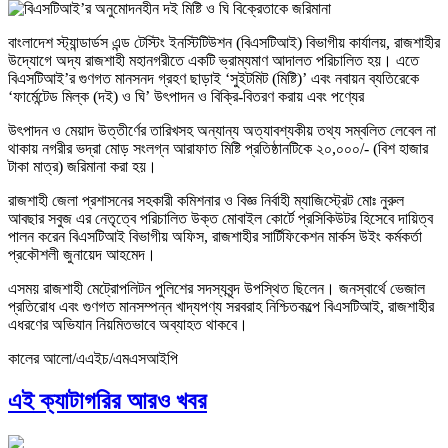
বাংলাদেশ স্ট্যান্ডার্ডস এন্ড টেস্টিং ইনস্টিটিউশন (বিএসটিআই) বিভাগীয় কার্যালয়, রাজশাহীর
উদ্যোগে অদ্য রাজশাহী মহানগরীতে একটি ভ্রাম্যমাণ আদালত পরিচালিত হয়। এতে
বিএসটিআই’র গুণগত মানসনদ গ্রহণ ছাড়াই ‘সুইটমিট (মিষ্টি)’ এবং নবায়ন ব্যতিরেকে
‘ফার্মেন্টেড মিল্ক (দই) ও ঘি’ উৎপাদন ও বিক্রি-বিতরণ করায় এবং পণ্যের
উৎপাদন ও মেয়াদ উত্তীর্ণের তারিখসহ অন্যান্য অত্যাবশ্যকীয় তথ্য সম্বলিত লেবেল না
থাকায় নগরীর ভদ্রা মোড় সংলগ্ন আরাফাত মিষ্টি প্রতিষ্ঠানটিকে ২০,০০০/- (বিশ হাজার
টাকা মাত্র) জরিমানা করা হয়।
রাজশাহী জেলা প্রশাসনের সহকারী কমিশনার ও বিজ্ঞ নির্বাহী ম্যাজিস্ট্রেট মোঃ নুরুল
আবছার সবুজ এর নেতৃত্বে পরিচালিত উক্ত মোবাইল কোর্টে প্রসিকিউটর হিসেবে দায়িত্ব
পালন করেন বিএসটিআই বিভাগীয় অফিস, রাজশাহীর সার্টিফিকেশন মার্কস উইং কর্মকর্তা
প্রকৌশলী জুনায়েদ আহমেদ।
এসময় রাজশাহী মেট্রোপলিটন পুলিশের সদস্যবৃন্দ উপস্থিত ছিলেন। জনস্বার্থে ভেজাল
প্রতিরোধ এবং গুণগত মানসম্পন্ন খাদ্যপণ্য সরবরাহ নিশ্চিতকল্পে বিএসটিআই, রাজশাহীর
এধরণের অভিযান নিয়মিতভাবে অব্যাহত থাকবে।
কালের আলো/এএইচ/এমএসআইপি
এই ক্যাটাগরির আরও খবর