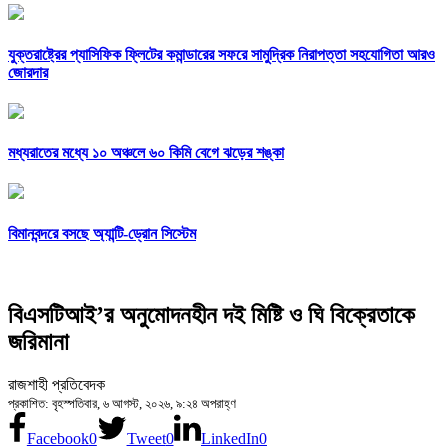
যুক্তরাষ্ট্রের প্যাসিফিক ফ্লিটের কমান্ডারের সফরে সামুদ্রিক নিরাপত্তা সহযোগিতা আরও
জোরদার
মধ্যরাতের মধ্যে ১০ অঞ্চলে ৬০ কিমি বেগে ঝড়ের শঙ্কা
বিমানবন্দরে বসছে অ্যান্টি-ড্রোন সিস্টেম
বিএসটিআই’র অনুমোদনহীন দই মিষ্টি ও ঘি বিক্রেতাকে
জরিমানা
রাজশাহী প্রতিবেদক
প্রকাশিত: বৃহস্পতিবার, ৬ আগস্ট, ২০২৬, ৯:২৪ অপরাহ্ণ
Facebook
0
Tweet
0
LinkedIn
0