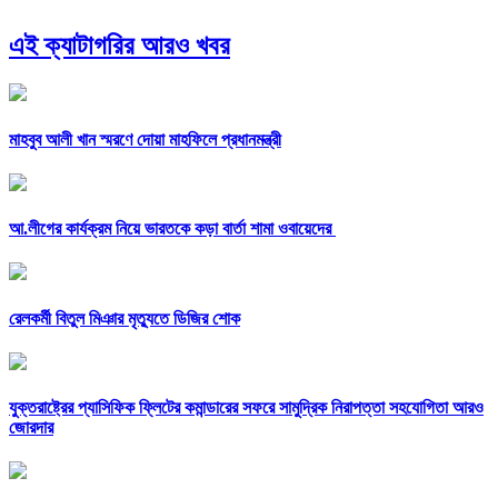
এই ক্যাটাগরির আরও খবর
মাহবুব আলী খান স্মরণে দোয়া মাহফিলে প্রধানমন্ত্রী
আ.লীগের কার্যক্রম নিয়ে ভারতকে কড়া বার্তা শামা ওবায়েদের
রেলকর্মী বিতুল মিঞার মৃত্যুতে ডিজির শোক
যুক্তরাষ্ট্রের প্যাসিফিক ফ্লিটের কমান্ডারের সফরে সামুদ্রিক নিরাপত্তা সহযোগিতা আরও
জোরদার