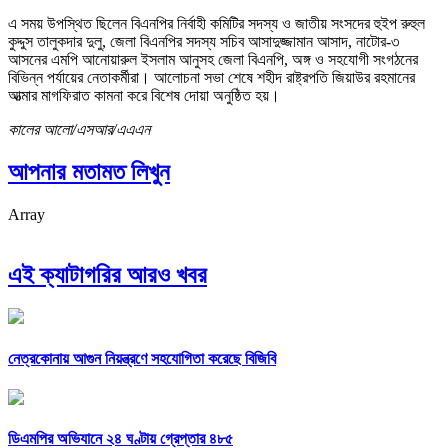
এ সময় উপস্থিত ছিলেন বিএনপির নির্বাহী কমিটির সদস্য ও জাতীয় সংসদের হুইপ রুহুল
কুদ্দুস তালুকদার দুলু, জেলা বিএনপির সদস্য সচিব আসাদুজ্জামান আসাদ, নাটোর-৩
আসনের এমপি আনোয়ারুল ইসলাম আনুসহ জেলা বিএনপি, অঙ্গ ও সহযোগী সংগঠনের
বিভিন্ন পর্যায়ের নেতাকর্মীরা। আলোচনা সভা শেষে শহীদ রাষ্ট্রপতি জিয়াউর রহমানের
আত্মার মাগফিরাত কামনা করে বিশেষ দোয়া অনুষ্ঠিত হয়।
কালের আলো/এসআর/এএএন
আপনার মতামত লিখুন
Array
এই ক্যাটাগরির আরও খবর
নেত্রকোনায় আগুন নিয়ন্ত্রণে সহযোগিতা করেছে বিজিবি
ডিএমপির অভিযানে ২৪ ঘণ্টায় গ্রেপ্তার ৪৮৫