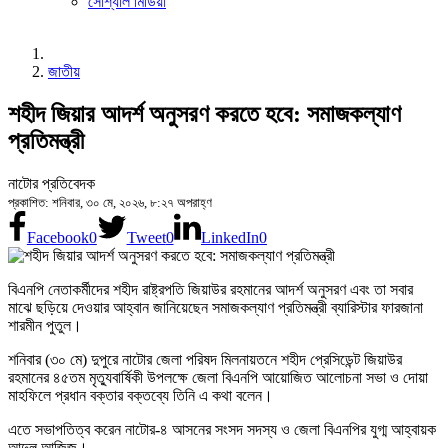
সোশ্যাল মিডিয়া
জাতীয়
শহীদ জিয়ার আদর্শ অনুসরণ করতে হবে: সমাজকল্যাণ
প্রতিমন্ত্রী
নাটোর প্রতিবেদক
প্রকাশিত: শনিবার, ৩০ মে, ২০২৬, ৮:২৭ অপরাহ্ণ
Facebook
0
Tweet
0
LinkedIn
0
বিএনপি নেতাকর্মীদের শহীদ রাষ্ট্রপতি জিয়াউর রহমানের আদর্শ অনুসরণ এবং তা সবার
মাঝে ছড়িয়ে দেওয়ার আহ্বান জানিয়েছেন সমাজকল্যাণ প্রতিমন্ত্রী ব্যারিস্টার ফারজানা
শারমীন পুতুল।
শনিবার (৩০ মে) দুপুরে নাটোর জেলা পরিষদ মিলনায়তনে শহীদ প্রেসিডেন্ট জিয়াউর
রহমানের ৪৫তম মৃত্যুবার্ষিকী উপলক্ষে জেলা বিএনপি আয়োজিত আলোচনা সভা ও দোয়া
মাহফিলে প্রধান বক্তার বক্তব্যে তিনি এ কথা বলেন।
এতে সভাপতিত্ব করেন নাটোর-৪ আসনের সংসদ সদস্য ও জেলা বিএনপির যুগ্ম আহ্বায়ক
আব্দুল আজিজ।