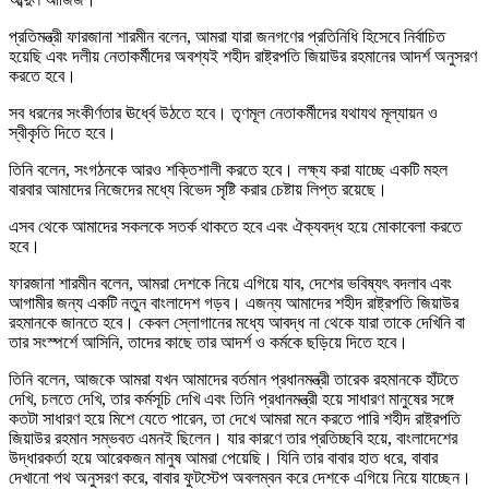
প্রতিমন্ত্রী ফারজানা শারমীন বলেন, আমরা যারা জনগণের প্রতিনিধি হিসেবে নির্বাচিত
হয়েছি এবং দলীয় নেতাকর্মীদের অবশ্যই শহীদ রাষ্ট্রপতি জিয়াউর রহমানের আদর্শ অনুসরণ
করতে হবে।
সব ধরনের সংকীর্ণতার ঊর্ধ্বে উঠতে হবে। তৃণমূল নেতাকর্মীদের যথাযথ মূল্যায়ন ও
স্বীকৃতি দিতে হবে।
তিনি বলেন, সংগঠনকে আরও শক্তিশালী করতে হবে। লক্ষ্য করা যাচ্ছে একটি মহল
বারবার আমাদের নিজেদের মধ্যে বিভেদ সৃষ্টি করার চেষ্টায় লিপ্ত রয়েছে।
এসব থেকে আমাদের সকলকে সতর্ক থাকতে হবে এবং ঐক্যবদ্ধ হয়ে মোকাবেলা করতে
হবে।
ফারজানা শারমীন বলেন, আমরা দেশকে নিয়ে এগিয়ে যাব, দেশের ভবিষ্যৎ বদলাব এবং
আগামীর জন্য একটি নতুন বাংলাদেশ গড়ব। এজন্য আমাদের শহীদ রাষ্ট্রপতি জিয়াউর
রহমানকে জানতে হবে। কেবল স্লোগানের মধ্যে আবদ্ধ না থেকে যারা তাকে দেখিনি বা
তার সংস্পর্শে আসিনি, তাদের কাছে তার আদর্শ ও কর্মকে ছড়িয়ে দিতে হবে।
তিনি বলেন, আজকে আমরা যখন আমাদের বর্তমান প্রধানমন্ত্রী তারেক রহমানকে হাঁটতে
দেখি, চলতে দেখি, তার কর্মসূচি দেখি এবং তিনি প্রধানমন্ত্রী হয়ে সাধারণ মানুষের সঙ্গে
কতটা সাধারণ হয়ে মিশে যেতে পারেন, তা দেখে আমরা মনে করতে পারি শহীদ রাষ্ট্রপতি
জিয়াউর রহমান সম্ভবত এমনই ছিলেন। যার কারণে তার প্রতিচ্ছবি হয়ে, বাংলাদেশের
উদ্ধারকর্তা হয়ে আরেকজন মানুষ আমরা পেয়েছি। যিনি তার বাবার হাত ধরে, বাবার
দেখানো পথ অনুসরণ করে, বাবার ফুটস্টেপ অবলম্বন করে দেশকে এগিয়ে নিয়ে যাচ্ছেন।