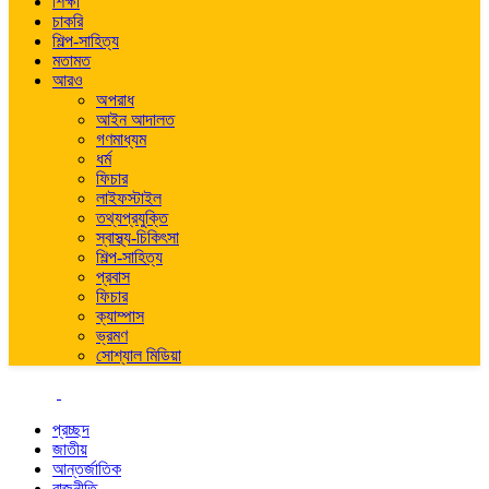
শিক্ষা
চাকরি
শিল্প-সাহিত্য
মতামত
আরও
অপরাধ
আইন আদালত
গণমাধ্যম
ধর্ম
ফিচার
লাইফস্টাইল
তথ্যপ্রযুক্তি
স্বাস্থ্য-চিকিৎসা
শিল্প-সাহিত্য
প্রবাস
ফিচার
ক্যাম্পাস
ভ্রমণ
সোশ্যাল মিডিয়া
প্রচ্ছদ
জাতীয়
আন্তর্জাতিক
রাজনীতি