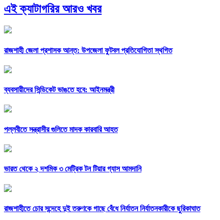
এই ক্যাটাগরির আরও খবর
রাজশাহী জেলা প্রশাসক আন্ত: উপজেলা ফুটবল প্রতিযোগিতা স্থগিত
ব্যবসায়ীদের সিন্ডিকেট ভাঙতে হবে: আইনমন্ত্রী
পল্লবীতে সন্ত্রাসীর গুলিতে মাদক কারবারি আহত
ভারত থেকে ২ দশমিক ৩ মেট্রিক টন টিয়ার গ্যাস আমদানি
রাজশাহীতে চোর সন্দেহে দুই তরুণকে গাছে বেঁধে নির্যাতন নির্যাতনকারীকে ছুরিকাঘাত