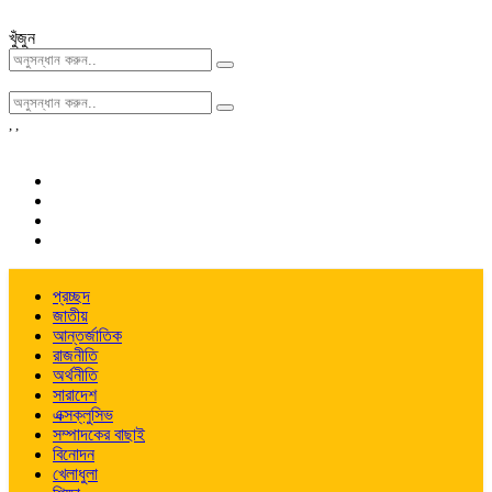
খুঁজুন
,
,
প্রচ্ছদ
জাতীয়
আন্তর্জাতিক
রাজনীতি
অর্থনীতি
সারাদেশ
এক্সক্লুসিভ
সম্পাদকের বাছাই
বিনোদন
খেলাধুলা