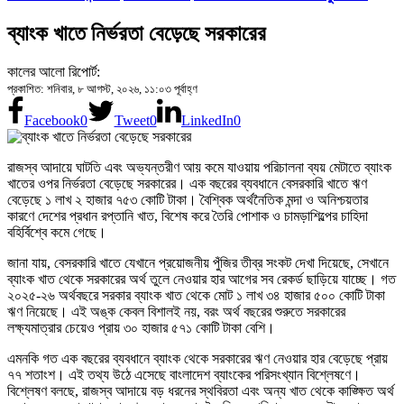
ব্যাংক খাতে নির্ভরতা বেড়েছে সরকারের
কালের আলো রিপোর্ট:
প্রকাশিত: শনিবার, ৮ আগস্ট, ২০২৬, ১১:০৩ পূর্বাহ্ণ
Facebook
0
Tweet
0
LinkedIn
0
রাজস্ব আদায়ে ঘাটতি এবং অভ্যন্তরীণ আয় কমে যাওয়ায় পরিচালনা ব্যয় মেটাতে ব্যাংক
খাতের ওপর নির্ভরতা বেড়েছে সরকারের। এক বছরের ব্যবধানে বেসরকারি খাতে ঋণ
বেড়েছে ১ লাখ ২ হাজার ৭৫৩ কোটি টাকা। বৈশ্বিক অর্থনৈতিক মন্দা ও অনিশ্চয়তার
কারণে দেশের প্রধান রপ্তানি খাত, বিশেষ করে তৈরি পোশাক ও চামড়াশিল্পের চাহিদা
বহির্বিশ্বে কমে গেছে।
জানা যায়, বেসরকারি খাতে যেখানে প্রয়োজনীয় পুঁজির তীব্র সংকট দেখা দিয়েছে, সেখানে
ব্যাংক খাত থেকে সরকারের অর্থ তুলে নেওয়ার হার আগের সব রেকর্ড ছাড়িয়ে যাচ্ছে। গত
২০২৫-২৬ অর্থবছরে সরকার ব্যাংক খাত থেকে মোট ১ লাখ ৩৪ হাজার ৫০০ কোটি টাকা
ঋণ নিয়েছে। এই অঙ্ক কেবল বিশালই নয়, বরং অর্থ বছরের শুরুতে সরকারের
লক্ষ্যমাত্রার চেয়েও প্রায় ৩০ হাজার ৫৭১ কোটি টাকা বেশি।
এমনকি গত এক বছরের ব্যবধানে ব্যাংক থেকে সরকারের ঋণ নেওয়ার হার বেড়েছে প্রায়
৭৭ শতাংশ। এই তথ্য উঠে এসেছে বাংলাদেশ ব্যাংকের পরিসংখ্যান বিশ্লেষণে।
বিশ্লেষণ বলছে, রাজস্ব আদায়ে বড় ধরনের স্থবিরতা এবং অন্য খাত থেকে কাঙ্ক্ষিত অর্থ