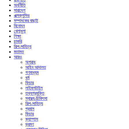
অর্থনীতি
সারাদেশ
এক্সক্লুসিভ
সম্পাদকের বাছাই
বিনোদন
খেলাধুলা
শিক্ষা
চাকরি
শিল্প-সাহিত্য
মতামত
আরও
অপরাধ
আইন আদালত
গণমাধ্যম
ধর্ম
ফিচার
লাইফস্টাইল
তথ্যপ্রযুক্তি
স্বাস্থ্য-চিকিৎসা
শিল্প-সাহিত্য
প্রবাস
ফিচার
ক্যাম্পাস
ভ্রমণ