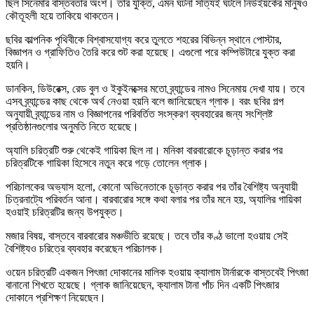
ছিল সিনেমার বাস্তবতার অংশ। তাঁর যুক্তি, এমন ঘটনা সত্যিই ঘটলে নিউইয়র্কের মানুষও
কৌতূহলী হয়ে তাকিয়ে থাকতেন।
ছবির কাল্পনিক পৃথিবীকে বিশ্বাসযোগ্য করে তুলতে শহরের বিভিন্ন স্থানে পোস্টার,
বিজ্ঞাপন ও গ্রাফিতিও তৈরি করে শুট করা হয়েছে। এগুলো পরে কম্পিউটারে যুক্ত করা
হয়নি।
ডানকিন, ডিউরেক্স, রেড বুল ও ইকুইনক্সের মতো ব্র্যান্ডের নামও সিনেমায় দেখা যায়। তবে
এসব ব্র্যান্ডের কাছ থেকে অর্থ নেওয়া হয়নি বলে জানিয়েছেন গ্লাক। বরং ছবির গল্প
অনুযায়ী ব্র্যান্ডের নাম ও বিজ্ঞাপনের পরিবর্তিত সংস্করণ ব্যবহারের জন্য সংশ্লিষ্ট
প্রতিষ্ঠানগুলোর অনুমতি নিতে হয়েছে।
অ্যালি চরিত্রটি শুরু থেকেই গায়িকা ছিল না। মনিকা বারবারোকে চূড়ান্ত করার পর
চরিত্রটিকে গায়িকা হিসেবে নতুন করে গড়ে তোলেন গ্লাক।
পরিচালকের অভ্যাস হলো, কোনো অভিনেতাকে চূড়ান্ত করার পর তাঁর বৈশিষ্ট্য অনুযায়ী
চিত্রনাট্যে পরিবর্তন আনা। বারবারোর সঙ্গে কথা বলার পর তাঁর মনে হয়, অ্যালির গায়িকা
হওয়াই চরিত্রটির জন্য উপযুক্ত।
মজার বিষয়, বাস্তবে বারবারোর মঞ্চভীতি রয়েছে। তবে তাঁর কণ্ঠ ভালো হওয়ায় সেই
বৈশিষ্ট্যও চরিত্রে ব্যবহার করেছেন পরিচালক।
ওয়েন চরিত্রটি একজন পিৎজা দোকানের মালিক হওয়ায় ক্যালাম টার্নারকে বাস্তবেই পিৎজা
বানানো শিখতে হয়েছে। গ্লাক জানিয়েছেন, ক্যালাম টানা পাঁচ দিন একটি পিৎজার
দোকানে প্রশিক্ষণ নিয়েছেন।