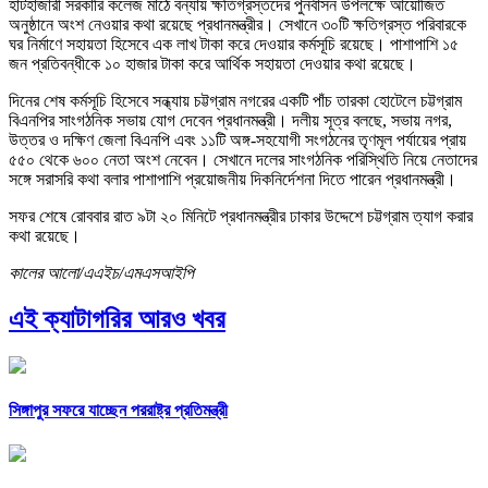
হাটহাজারী সরকারি কলেজ মাঠে বন্যায় ক্ষতিগ্রস্তদের পুনর্বাসন উপলক্ষে আয়োজিত
অনুষ্ঠানে অংশ নেওয়ার কথা রয়েছে প্রধানমন্ত্রীর। সেখানে ৩০টি ক্ষতিগ্রস্ত পরিবারকে
ঘর নির্মাণে সহায়তা হিসেবে এক লাখ টাকা করে দেওয়ার কর্মসূচি রয়েছে। পাশাপাশি ১৫
জন প্রতিবন্ধীকে ১০ হাজার টাকা করে আর্থিক সহায়তা দেওয়ার কথা রয়েছে।
দিনের শেষ কর্মসূচি হিসেবে সন্ধ্যায় চট্টগ্রাম নগরের একটি পাঁচ তারকা হোটেলে চট্টগ্রাম
বিএনপির সাংগঠনিক সভায় যোগ দেবেন প্রধানমন্ত্রী। দলীয় সূত্র বলছে, সভায় নগর,
উত্তর ও দক্ষিণ জেলা বিএনপি এবং ১১টি অঙ্গ-সহযোগী সংগঠনের তৃণমূল পর্যায়ের প্রায়
৫৫০ থেকে ৬০০ নেতা অংশ নেবেন। সেখানে দলের সাংগঠনিক পরিস্থিতি নিয়ে নেতাদের
সঙ্গে সরাসরি কথা বলার পাশাপাশি প্রয়োজনীয় দিকনির্দেশনা দিতে পারেন প্রধানমন্ত্রী।
সফর শেষে রোববার রাত ৯টা ২০ মিনিটে প্রধানমন্ত্রীর ঢাকার উদ্দেশে চট্টগ্রাম ত্যাগ করার
কথা রয়েছে।
কালের আলো/এএইচ/এমএসআইপি
এই ক্যাটাগরির আরও খবর
সিঙ্গাপুর সফরে যাচ্ছেন পররাষ্ট্র প্রতিমন্ত্রী