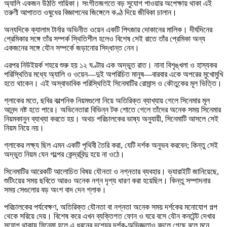
অ্যালি একজন উঠতি গায়িকা। সংগীতজগতে বড় সুযোগ পাওয়ার অপেক্ষায় থাকা এই
তরুণী আপাতত ওষুধের বিজ্ঞাপনের জিঙ্গেলে কণ্ঠ দিয়ে জীবিকা চালান।
অন্যদিকে ক্যালাম টার্নার অভিনীত ওয়েন একটি পিৎজার দোকানের মালিক। দীর্ঘদিনের
প্রেমিকার সঙ্গে তাঁর সম্পর্ক স্থিতিশীল হলেও বিশেষ সেই রাতে তাঁর প্রেমিকা অন্য
একজনের সঙ্গে যৌন সম্পর্কে জড়ানোর সিদ্ধান্ত নেন।
এরপর নিউইয়র্ক শহরে শুরু হয় ১২ ঘণ্টার এক অদ্ভুত রাত। নানা বিশৃঙ্খলা ও হাস্যকর
পরিস্থিতির মধ্যে অ্যালি ও ওয়েন—দুই অপরিচিত মানুষ—বারবার একে অপরের মুখোমুখি
হতে থাকেন। এই অস্বাভাবিক পরিস্থিতিই সিনেমাটির রোমান্স ও কৌতুকের মূল ভিত্তি।
গ্লাকের মতে, ছবির কাল্পনিক নিয়মগুলো নিয়ে অতিরিক্ত ব্যাখ্যায় গেলে সিনেমার মূল
আনন্দ নষ্ট হতে পারে। অভিনেতারা বিভিন্ন টক শোতে গেলে তাঁদের অনেক সময় সিনেমার
নিয়মকানুন ব্যাখ্যা করতে হয়। অথচ পরিচালকের ভাষ্য অনুযায়ী, সিনেমাটি আসলে সেই
নিয়ম নিয়ে নয়।
গ্লাকের লক্ষ্য ছিল এমন একটি পৃথিবী তৈরি করা, যেটি দর্শক অনুভব করবেন; কিন্তু সেই
অদ্ভুত নিয়ম যেন গল্পের কেন্দ্রবিন্দু হয়ে না ওঠে।
সিনেমাটির আরেকটি আলোচিত বিষয় যৌনতা ও নগ্নতার ব্যবহার। ভ্যারাইটি জানিয়েছে,
শুটিংয়ের সময় ছবিতে আরও অনেক নগ্ন দৃশ্য ধারণ করা হয়েছিল। কিন্তু সম্পাদনার
সময় সেগুলোর বড় অংশ বাদ দেন গ্লাক।
পরিচালকের পর্যবেক্ষণ, অতিরিক্ত যৌনতা বা নগ্নতা অনেক সময় দর্শকের মনোযোগ গল্প
থেকে সরিয়ে দেয়। বিশেষ করে এখন ব্যক্তিগত ফোন ও ঘরে বসে যৌন কনটেন্ট দেখার
সুযোগ থাকায় সিনেমা হলে এ ধরনের দৃশ্যের দর্শক-অভিজ্ঞতাও বদলে গেছে বলে মনে