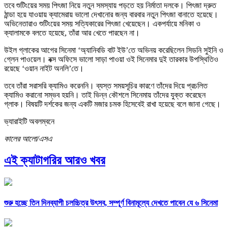
তবে শুটিংয়ের সময় পিৎজা নিয়ে নতুন সমস্যায় পড়তে হয় নির্মাতা দলকে। পিৎজা দ্রুত
ঠান্ডা হয়ে যাওয়ায় ক্যামেরায় ভালো দেখানোর জন্য বারবার নতুন পিৎজা বানাতে হয়েছে।
অভিনেতারাও শুটিংয়ের সময় সত্যিকারের পিৎজা খেয়েছেন। একপর্যায়ে মনিকা ও
ক্যালামকে বলতে হয়েছে, তাঁরা আর খেতে পারছেন না।
উইল গ্লাকের আগের সিনেমা ‘অ্যানিবডি বাট ইউ’তে অভিনয় করেছিলেন সিডনি সুইনি ও
গ্লেন পাওয়েল। বক্স অফিসে ভালো সাড়া পাওয়া ওই সিনেমার দুই তারকার উপস্থিতিও
রয়েছে ‘ওয়ান নাইট অনলি’তে।
তবে তাঁরা সরাসরি ক্যামিও করেননি। ব্যস্ত সময়সূচির কারণে তাঁদের দিয়ে প্রচলিত
ক্যামিও করানো সম্ভব হয়নি। তাই ভিন্ন কৌশলে সিনেমায় তাঁদের যুক্ত করেছেন
গ্লাক। বিষয়টি দর্শকের জন্য একটি মজার চমক হিসেবেই রাখা হয়েছে বলে জানা গেছে।
ভ্যারাইটি অবলম্বনে
কালের আলো/এসএ
এই ক্যাটাগরির আরও খবর
শুরু হচ্ছে তিন দিনব্যাপী চলচ্চিত্র উৎসব, সম্পূর্ণ বিনামূল্যে দেখতে পাবেন যে ৬ সিনেমা