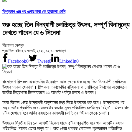
বিশ্বকাপ এর পর এবার বাবা কে হারালো মেসি
শুরু হচ্ছে তিন দিনব্যাপী চলচ্চিত্র উৎসব, সম্পূর্ণ বিনামূল্যে
দেখতে পাবেন যে ৬ সিনেমা
বিনোদন ডেস্ক
প্রকাশিত: রবিবার, ৯ আগস্ট, ২০২৬, ১২:০৪ অপরাহ্ণ
Facebook
0
Tweet
0
LinkedIn
0
বাংলাদেশ শিল্পকলা একাডেমির উদ্যোগে আজ থেকে শুরু হচ্ছে তিন দিনব্যাপী চলচ্চিত্র
উৎসব ‘একল সেকাল’। শিল্পকলা একাডেমির নাট্যকলা ও চলচ্চিত্র বিভাগের আয়োজনে
জাতীয় চিত্রশালা মিলনায়তনে ১১ আগস্ট পর্যন্ত চলবে এ উৎসব।
আজ বিকেল ৫টায় উদ্বোধনী অনুষ্ঠানের মধ্য দিয়ে উৎসবের শুরু হবে। উদ্বোধনের পর
সন্ধ্যা ৬টায় প্রদর্শিত হবে মেজবাউর রহমান সুমন পরিচালিত চলচ্চিত্র ‘রইদ’। এরপর রাত
৮টায় দেখানো হবে জহির রায়হানের কালজয়ী চলচ্চিত্র ‘জীবন থেকে নেয়া’।
উৎসবের দ্বিতীয় দিন ১০ আগস্ট বিকেল সাড়ে ৫টায় প্রদর্শিত হবে খান আতাউর রহমান
পরিচালিত ‘আবার তোরা মানুষ হ’। রাত ৮টায় থাকছে মোহাম্মদ নূরুজ্জামান পরিচালিত