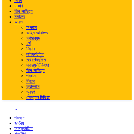
শিক্ষা
চাকরি
শিল্প-সাহিত্য
মতামত
আরও
অপরাধ
আইন আদালত
গণমাধ্যম
ধর্ম
ফিচার
লাইফস্টাইল
তথ্যপ্রযুক্তি
স্বাস্থ্য-চিকিৎসা
শিল্প-সাহিত্য
প্রবাস
ফিচার
ক্যাম্পাস
ভ্রমণ
সোশ্যাল মিডিয়া
প্রচ্ছদ
জাতীয়
আন্তর্জাতিক
রাজনীতি