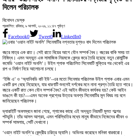
দিলেন পরিচালক
বিনোদন ডেস্ক
প্রকাশিত: রবিবার, ৯ আগস্ট, ২০২৬, ১১:৪৭ পূর্বাহ্ণ
Facebook
0
Tweet
0
LinkedIn
0
বছরে মাত্র এক রাত। সেই রাতে বিয়ের আগে যৌন সম্পর্ক বৈধ। বছরের বাকি সময় তা
নিষিদ্ধ। এমন অদ্ভুত এক সামাজিক নিয়মকে কেন্দ্র করে তৈরি হয়েছে নতুন রোমান্টিক
কমেডি ‘ওয়ান নাইট অনলি’। উইল গ্লাক পরিচালিত সিনেমাটি মুক্তির পর থেকেই এর
গল্প ও নির্মাণ নিয়ে আলোচনা চলছে।
‘ইজি এ’ ও ‘অ্যানিবডি বাট ইউ’–এর মতো সিনেমার পরিচালক উইল গ্লাক এবার এমন
একটি গল্প বেছে নিয়েছেন, যার ধারণাটি শুনলেই দর্শকের মনে নানা প্রশ্ন তৈরি হতে পারে।
বছরে একটি রাত কেন যৌন সম্পর্ক বৈধ? এই আইন কীভাবে কার্যকর হয়? কেউ আইন
ভাঙলে কী হয়?—এমন অনেক প্রশ্নের উত্তর অবশ্য সিনেমাটির মূল বিষয় নয় বলে
জানিয়েছেন পরিচালক।
ভ্যারাইটি অবলম্বনে জানা গেছে, গ্লাকের কাছে এই অদ্ভুত নিয়মটি মূলত গল্পের
পটভূমি। তাঁর আসল আগ্রহ, এমন পরিস্থিতির মধ্যে মানুষ কীভাবে নিজেদের জীবন ও
সম্পর্ক সামলায়, সেটি দেখানো।
‘ওয়ান নাইট অনলি’র কেন্দ্রীয় চরিত্র অ্যালি। অভিনয় করেছেন মনিকা বারবারো।