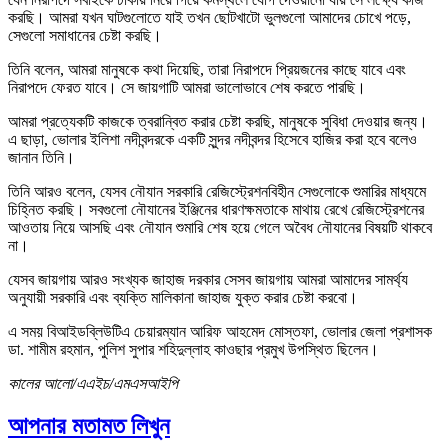
করছি। আমরা যখন ঘাটগুলোতে যাই তখন ছোটখাটো ভুলগুলো আমাদের চোখে পড়ে,
সেগুলো সমাধানের চেষ্টা করছি।
তিনি বলেন, আমরা মানুষকে কথা দিয়েছি, তারা নিরাপদে প্রিয়জনের কাছে যাবে এবং
নিরাপদে ফেরত যাবে। সে জায়গাটি আমরা ভালোভাবে শেষ করতে পারছি।
আমরা প্রত্যেকটি কাজকে ত্বরান্বিত করার চেষ্টা করছি, মানুষকে সুবিধা দেওয়ার জন্য।
এ ছাড়া, ভোলার ইলিশা নদীবন্দরকে একটি সুন্দর নদীবন্দর হিসেবে হাজির করা হবে বলেও
জানান তিনি।
তিনি আরও বলেন, যেসব নৌযান সরকারি রেজিস্ট্রেশনবিহীন সেগুলোকে শুমারির মাধ্যমে
চিহ্নিত করছি। সবগুলো নৌযানের ইঞ্জিনের ধারণক্ষমতাকে মাথায় রেখে রেজিস্ট্রেশনের
আওতায় নিয়ে আসছি এবং নৌযান শুমারি শেষ হয়ে গেলে অবৈধ নৌযানের বিষয়টি থাকবে
না।
যেসব জায়গায় আরও সংখ্যক জাহাজ দরকার সেসব জায়গায় আমরা আমাদের সামর্থ্য
অনুযায়ী সরকারি এবং ব্যক্তি মালিকানা জাহাজ যুক্ত করার চেষ্টা করবো।
এ সময় বিআইডব্লিউটিএ চেয়ারম্যান আরিফ আহমেদ মোস্তফা, ভোলার জেলা প্রশাসক
ডা. শামীম রহমান, পুলিশ সুপার শহিদুল্লাহ কাওছার প্রমুখ উপস্থিত ছিলেন।
কালের আলো/এএইচ/এমএসআইপি
আপনার মতামত লিখুন