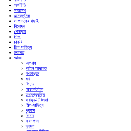
অর্থনীতি
সারাদেশ
এক্সক্লুসিভ
সম্পাদকের বাছাই
বিনোদন
খেলাধুলা
শিক্ষা
চাকরি
শিল্প-সাহিত্য
মতামত
আরও
অপরাধ
আইন আদালত
গণমাধ্যম
ধর্ম
ফিচার
লাইফস্টাইল
তথ্যপ্রযুক্তি
স্বাস্থ্য-চিকিৎসা
শিল্প-সাহিত্য
প্রবাস
ফিচার
ক্যাম্পাস
ভ্রমণ