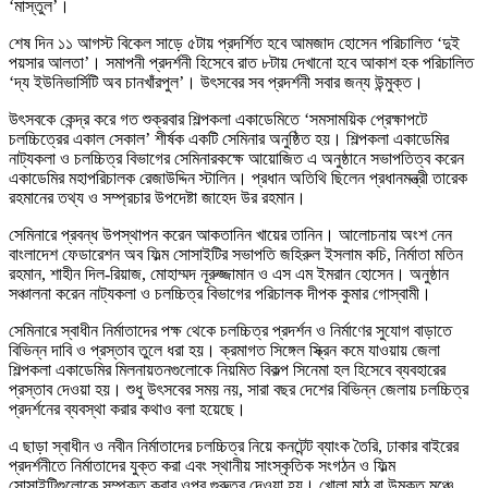
‘মাস্তুল’।
শেষ দিন ১১ আগস্ট বিকেল সাড়ে ৫টায় প্রদর্শিত হবে আমজাদ হোসেন পরিচালিত ‘দুই
পয়সার আলতা’। সমাপনী প্রদর্শনী হিসেবে রাত ৮টায় দেখানো হবে আকাশ হক পরিচালিত
‘দ্য ইউনিভার্সিটি অব চানখাঁরপুল’। উৎসবের সব প্রদর্শনী সবার জন্য উন্মুক্ত।
উৎসবকে কেন্দ্র করে গত শুক্রবার শিল্পকলা একাডেমিতে ‘সমসাময়িক প্রেক্ষাপটে
চলচ্চিত্রের একাল সেকাল’ শীর্ষক একটি সেমিনার অনুষ্ঠিত হয়। শিল্পকলা একাডেমির
নাট্যকলা ও চলচ্চিত্র বিভাগের সেমিনারকক্ষে আয়োজিত এ অনুষ্ঠানে সভাপতিত্ব করেন
একাডেমির মহাপরিচালক রেজাউদ্দিন স্টালিন। প্রধান অতিথি ছিলেন প্রধানমন্ত্রী তারেক
রহমানের তথ্য ও সম্প্রচার উপদেষ্টা জাহেদ উর রহমান।
সেমিনারে প্রবন্ধ উপস্থাপন করেন আকতানিন খায়ের তানিন। আলোচনায় অংশ নেন
বাংলাদেশ ফেডারেশন অব ফিল্ম সোসাইটির সভাপতি জহিরুল ইসলাম কচি, নির্মাতা মতিন
রহমান, শাহীন দিল-রিয়াজ, মোহাম্মদ নূরুজ্জামান ও এস এম ইমরান হোসেন। অনুষ্ঠান
সঞ্চালনা করেন নাট্যকলা ও চলচ্চিত্র বিভাগের পরিচালক দীপক কুমার গোস্বামী।
সেমিনারে স্বাধীন নির্মাতাদের পক্ষ থেকে চলচ্চিত্র প্রদর্শন ও নির্মাণের সুযোগ বাড়াতে
বিভিন্ন দাবি ও প্রস্তাব তুলে ধরা হয়। ক্রমাগত সিঙ্গেল স্ক্রিন কমে যাওয়ায় জেলা
শিল্পকলা একাডেমির মিলনায়তনগুলোকে নিয়মিত বিকল্প সিনেমা হল হিসেবে ব্যবহারের
প্রস্তাব দেওয়া হয়। শুধু উৎসবের সময় নয়, সারা বছর দেশের বিভিন্ন জেলায় চলচ্চিত্র
প্রদর্শনের ব্যবস্থা করার কথাও বলা হয়েছে।
এ ছাড়া স্বাধীন ও নবীন নির্মাতাদের চলচ্চিত্র নিয়ে কনটেন্ট ব্যাংক তৈরি, ঢাকার বাইরের
প্রদর্শনীতে নির্মাতাদের যুক্ত করা এবং স্থানীয় সাংস্কৃতিক সংগঠন ও ফিল্ম
সোসাইটিগুলোকে সম্পৃক্ত করার ওপর গুরুত্ব দেওয়া হয়। খোলা মাঠ বা উন্মুক্ত মঞ্চে