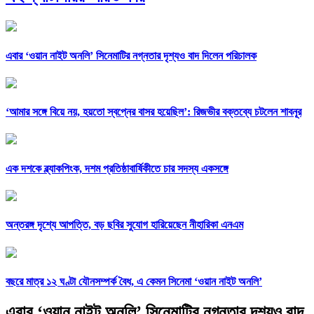
এবার ‘ওয়ান নাইট অনলি’ সিনেমাটির নগ্নতার দৃশ্যও বাদ দিলেন পরিচালক
‘আমার সঙ্গে বিয়ে নয়, হয়তো স্বপ্নের বাসর হয়েছিল’: রিজভীর বক্তব্যে চটলেন শাবনূর
এক দশকে ব্ল্যাকপিংক, দশম প্রতিষ্ঠাবার্ষিকীতে চার সদস্য একসঙ্গে
অন্তরঙ্গ দৃশ্যে আপত্তি, বড় ছবির সুযোগ হারিয়েছেন নীহারিকা এনএম
বছরে মাত্র ১২ ঘণ্টা যৌনসম্পর্ক বৈধ, এ কেমন সিনেমা ‘ওয়ান নাইট অনলি’
এবার ‘ওয়ান নাইট অনলি’ সিনেমাটির নগ্নতার দৃশ্যও বাদ