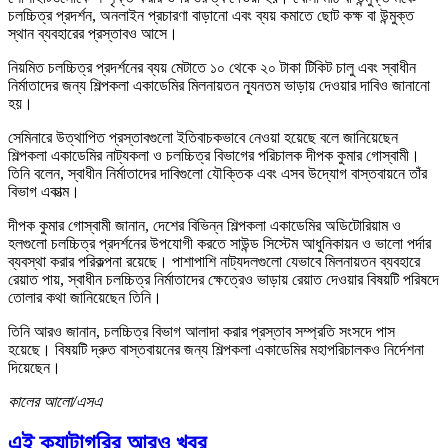
চলচ্চিত্র প্রদর্শন, অনলাইন প্রচারণা বাড়ানো এবং ব্যয় কমাতে ছোট কক্ষ বা উন্মুক্ত
স্থান ব্যবহারের প্রস্তাবও আসে।
নিয়মিত চলচ্চিত্র প্রদর্শনের ব্যয় মেটাতে ১০ থেকে ২০ টাকা টিকিট চালু এবং স্বাধীন
নির্মাতাদের জন্য শিল্পকলা একাডেমির মিলনায়তন ন্যূনতম ভাড়ায় দেওয়ার দাবিও জানানো
হয়।
সেমিনারে উত্থাপিত প্রস্তাবগুলো ইতিবাচকভাবে নেওয়া হয়েছে বলে জানিয়েছেন
শিল্পকলা একাডেমির নাট্যকলা ও চলচ্চিত্র বিভাগের পরিচালক দীপক কুমার গোস্বামী।
তিনি বলেন, স্বাধীন নির্মাতাদের দাবিগুলো যৌক্তিক এবং এসব উদ্যোগ বাস্তবায়নে তাঁর
বিভাগ একাত্ম।
দীপক কুমার গোস্বামী জানান, দেশের বিভিন্ন শিল্পকলা একাডেমির অডিটোরিয়াম ও
হলগুলো চলচ্চিত্র প্রদর্শনের উপযোগী করতে সাউন্ড সিস্টেম আধুনিকায়ন ও ভালো পর্দার
ব্যবস্থা করার পরিকল্পনা রয়েছে। পাশাপাশি নাট্যদলগুলো যেভাবে মিলনায়তন ব্যবহারে
রেয়াত পায়, স্বাধীন চলচ্চিত্র নির্মাতাদের ক্ষেত্রেও ভাড়ায় রেয়াত দেওয়ার বিষয়টি পরিষদে
তোলার কথা জানিয়েছেন তিনি।
তিনি আরও জানান, চলচ্চিত্র বিভাগ আলাদা করার প্রস্তাব সম্প্রতি সংসদে পাস
হয়েছে। বিষয়টি দ্রুত বাস্তবায়নের জন্য শিল্পকলা একাডেমির মহাপরিচালকও নির্দেশনা
দিয়েছেন।
কালের আলো/এসএ
এই ক্যাটাগরির আরও খবর