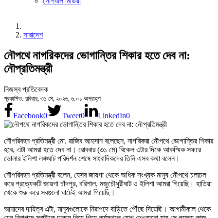
সোশ্যাল মিডিয়া
সারাদেশ
নৌপথে নাগরিকদের ভোগান্তির শিকার হতে দেব না:
নৌপ্রতিমন্ত্রী
নিজস্ব প্রতিবেদক
প্রকাশিত: রবিবার, ৩১ মে, ২০২৬, ৬:০১ অপরাহ্ণ
Facebook
0
Tweet
0
LinkedIn
0
নৌপরিবহন প্রতিমন্ত্রী মো. রাজিব আহসান বলেছেন, নাগরিকরা নৌপথে ভোগান্তির শিকার
হবে, এটা আমরা হতে দেব না। রোববার (৩১ মে) বিকেল ৩টার দিকে আকস্মিক সফরে
ভোলার ইলিশা লঞ্চঘাট পরিদর্শন শেষে সাংবাদিকদের তিনি এসব কথা বলেন।
নৌপরিবহন প্রতিমন্ত্রী বলেন, যেসব জায়গা থেকে অধিক সংখ্যক মানুষ নৌপথে চলাচল
করে প্রত্যেকটি জায়গা চাঁদপুর, বরিশাল, মজুচৌধুরীঘাট ও ইলিশা আমরা গিয়েছি। হাতিয়া
থেকে শুরু করে সবগুলো ঘাটেই আমরা গিয়েছি।
আমাদের দায়িত্ব এটা, মানুষগুলোকে নিরাপদে বাড়িতে পৌঁছে দিয়েছি। আগামীকাল থেকে
যেন নিরাপদে সবাইকে ঢাকায় নিয়ে গিয়ে কর্মস্থলে যোগ দেওয়ানো যায় সে লক্ষ্যে কাজ