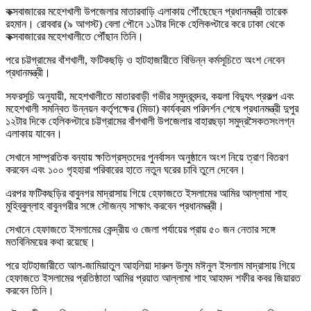
কক্সবাজারের মহেশখালী উপজেলার মাতারবাড়ি এলাকায় পৌঁছেছেন প্রধানমন্ত্রী তারেক
রহমান। রোববার (৯ আগস্ট) বেলা পৌনে ১১টার দিকে হেলিকপ্টারে করে ঢাকা থেকে
কক্সবাজারের মহেশখালীতে পৌঁছান তিনি।
পরে চট্টগ্রামের বাঁশখালী, ফটিকছড়ি ও হাটহাজারীতে বিভিন্ন কর্মসূচিতে অংশ নেবেন
প্রধানমন্ত্রী।
সফরসূচি অনুযায়ী, মহেশখালীতে মাতারবাড়ী গভীর সমুদ্রবন্দর, কয়লা বিদ্যুৎ প্রকল্প এবং
মহেশখালী সমন্বিত উন্নয়ন কর্তৃপক্ষের (মিডা) কার্যক্রম পরিদর্শন শেষে প্রধানমন্ত্রী দুপুর
১২টার দিকে হেলিকপ্টারে চট্টগ্রামের বাঁশখালী উপজেলার বাহারছড়া সমুদ্রসৈকতসংলগ্ন
এলাকায় যাবেন।
সেখানে সাম্প্রতিক বন্যায় ক্ষতিগ্রস্তদের পুনর্বাসন অনুষ্ঠানে অংশ নিয়ে ত্রাণ বিতরণ
করবেন এবং ১০০ গৃহহারা পরিবারের হাতে নতুন ঘরের চাবি তুলে দেবেন।
এরপর ফটিকছড়ির বাবুনগর মাদ্রাসায় গিয়ে হেফাজতে ইসলামের আমির আল্লামা শাহ
মুহিব্বুল্লাহ বাবুনগরীর সঙ্গে সৌজন্য সাক্ষাৎ করবেন প্রধানমন্ত্রী।
সেখানে হেফাজতে ইসলামের কেন্দ্রীয় ও জেলা পর্যায়ের প্রায় ৫০ জন নেতার সঙ্গে
মতবিনিময়ের কথা রয়েছে।
পরে হাটহাজারীতে আল-জামিয়াতুল আহলিয়া দারুল উলুম মঈনুল ইসলাম মাদ্রাসায় গিয়ে
হেফাজতে ইসলামের প্রতিষ্ঠাতা আমির প্রয়াত আল্লামা শাহ আহমদ শফীর কবর জিয়ারত
করবেন তিনি।