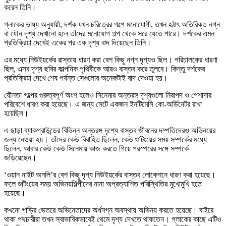
করেন তিনি।
গ্লাকের ভাষ্য অনুযায়ী, দর্শক যখন চরিত্রের গল্পে মনোযোগী, তখন হঠাৎ অতিরিক্ত নগ্ন
বা যৌন দৃশ্য দেখানো হলে তাঁদের মনোযোগ গল্প থেকে সরে যেতে পারে। দর্শকের এমন
প্রতিক্রিয়া দেখেই একের পর এক দৃশ্য বাদ দিয়েছেন তিনি।
এর মধ্যে নিউইয়র্কের রাস্তায় ধারণ করা বেশ কিছু নগ্ন দৃশ্যও ছিল। পরিচালকের ধারণা
ছিল, এসব দৃশ্য ছবির কাল্পনিক পৃথিবীকে আরও বাস্তব করে তুলবে। কিন্তু দর্শকের
প্রতিক্রিয়া দেখে শেষ পর্যন্ত সেগুলোর অনেকটাই বাদ দেওয়া হয়।
যৌনতা গল্পের গুরুত্বপূর্ণ অংশ হলেও সিনেমার অন্তরঙ্গ দৃশ্যগুলো নিরাপদ ও পেশাদার
পরিবেশে ধারণ করা হয়েছে। এ জন্য সেটে একজন ইনটিমেসি কো-অর্ডিনেটর রাখা
হয়েছিল।
এ ছাড়া ব্যাকগ্রাউন্ডের বিভিন্ন অন্তরঙ্গ দৃশ্যে বাস্তব জীবনের দম্পতিদেরও অভিনয়ের
জন্য নেওয়া হয়। তাঁদের কেউ বিবাহিত ছিলেন, কেউ শুটিংয়ের সময় সম্পর্কের মধ্যে
ছিলেন, আবার কেউ কেউ সিনেমায় কাজ করতে গিয়ে পরস্পরের সঙ্গে সম্পর্কে
জড়িয়েছেন।
‘ওয়ান নাইট অনলি’র বেশ কিছু দৃশ্য নিউইয়র্কের বাস্তব লোকেশনে ধারণ করা হয়েছে।
ফলে শুটিংয়ের সময় অভিনয়শিল্পীদের নানা অপ্রত্যাশিত পরিস্থিতির মুখোমুখি হতে
হয়েছে।
কখনো গাড়ির ভেতরে অভিনেতাদের অর্ধনগ্ন অবস্থায় অভিনয় করতে হয়েছে। বাইরে
থাকা পথচারীরা তখন স্বাভাবিকভাবেই থেমে দৃশ্য দেখতে থাকতেন। গ্লাকের কাছে এটিও