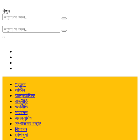
খুঁজুন
,
,
প্রচ্ছদ
জাতীয়
আন্তর্জাতিক
রাজনীতি
অর্থনীতি
সারাদেশ
এক্সক্লুসিভ
সম্পাদকের বাছাই
বিনোদন
খেলাধুলা