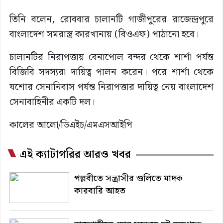
তিনি বলেন, রোববার চালানটি গাজীপুরের রাজেন্দ্রপুরে
বাংলাদেশ সমরাস্ত্র কারখানায় (বিওএফ) পাঠানো হবে।
চালানটির নিরাপত্তায় বেনাপোল বন্দর থেকে শার্শা পর্যন্ত
বিজিবি সদস্যরা দায়িত্ব পালন করেন। পরে শার্শা থেকে
যশোর সেনানিবাস পর্যন্ত নিরাপত্তার দায়িত্ব নেয় বাংলাদেশ
সেনাবাহিনীর একটি দল।
কালের আলো/ডিএইচ/এমএসআইপি
এই ক্যাটাগরির আরও খবর
পল্লবীতে সন্ত্রাসীর গুলিতে মাদক
কারবারি আহত