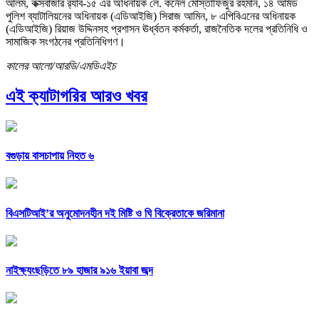
আলম, কক্সবাজার র‌্যাব-১৫ এর অধিনায়ক লে. কর্নেল মোস্তাফিজুর রহমান, ১৪ আর্মড
পুলিশ ব্যাটালিয়নের অধিনায়ক (এডিআইজি) সিরাজ আমিন, ৮ এপিবিএনের অধিনায়ক
(এডিআইজি) রিয়াজ উদ্দিনসহ প্রশাসন ঊর্ধ্বতন কর্মকর্তা, রাজনৈতিক দলের প্রতিনিধি ও
সামাজিক সংগঠনের প্রতিনিধিগণ।
কালের আলো/আরডি/এমডিএইচ
এই ক্যাটাগরির আরও খবর
বগুড়ায় বাসচাপায় নিহত ৬
বিএসটিআই’র অনুমোদনহীন দই মিষ্টি ও ঘি বিক্রেতাকে জরিমানা
নাইক্ষ্যংছড়িতে ৮৯ হাজার ৯১৬ ইয়াবা জব্দ