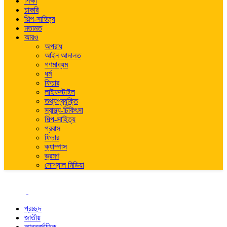
শিক্ষা
চাকরি
শিল্প-সাহিত্য
মতামত
আরও
অপরাধ
আইন আদালত
গণমাধ্যম
ধর্ম
ফিচার
লাইফস্টাইল
তথ্যপ্রযুক্তি
স্বাস্থ্য-চিকিৎসা
শিল্প-সাহিত্য
প্রবাস
ফিচার
ক্যাম্পাস
ভ্রমণ
সোশ্যাল মিডিয়া
প্রচ্ছদ
জাতীয়
আন্তর্জাতিক