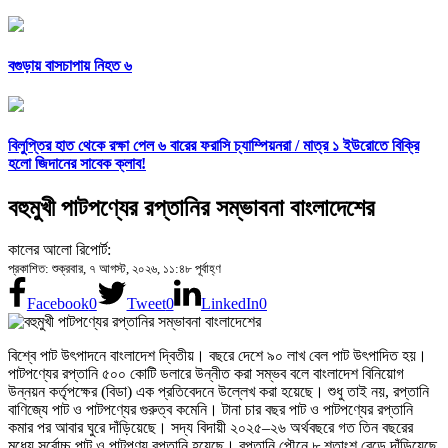
বগুড়ায় বাসচাপায় নিহত ৬
বিলুপ্তির হাত থেকে রক্ষা পেল ৬ বারের ফরাসি চ্যাম্পিয়নরা /
মাত্র ১ ইউরোতে বিক্রি
হলো জিদানের সাবেক ক্লাব!
বহুমুখী পাটপণ্যের রপ্তানির সম্ভাবনা বাংলাদেশের
কালের আলো রিপোর্ট:
প্রকাশিত: শুক্রবার, ৭ আগস্ট, ২০২৬, ১১:৪৮ পূর্বাহ্ণ
Facebook
0
Tweet
0
LinkedIn
0
বিশ্বে পাট উৎপাদনে বাংলাদেশ দ্বিতীয়। বছরে দেশে ৯০ লাখ বেল পাট উৎপাদিত হয়।
পাটপণ্যের রপ্তানি ৫০০ কোটি ডলারে উন্নীত করা সম্ভব বলে বাংলাদেশ বিনিয়োগ
উন্নয়ন কর্তৃপক্ষের (বিডা) এক প্রতিবেদনে উল্লেখ করা হয়েছে। শুধু তাই নয়, রপ্তানি
বাণিজ্যে পাট ও পাটপণ্যের গুরুত্ব কমেনি। টানা চার বছর পাট ও পাটপণ্যের রপ্তানি
কমার পর আবার ঘুরে দাঁড়িয়েছে। সদ্য বিদায়ী ২০২৫–২৬ অর্থবছরে গত তিন বছরের
মধ্যে সর্বোচ্চ পাট ও পাটপণ্য রপ্তানি হয়েছে। রপ্তানি পৌনে ৮ শতাংশ বেড়ে দাঁড়িয়েছে