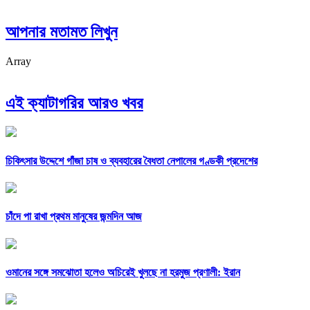
আপনার মতামত লিখুন
Array
এই ক্যাটাগরির আরও খবর
চিকিৎসার উদ্দেশে গাঁজা চাষ ও ব্যবহারের বৈধতা নেপালের গণ্ডকী প্রদেশের
চাঁদে পা রাখা প্রথম মানুষের জন্মদিন আজ
ওমানের সঙ্গে সমঝোতা হলেও অচিরেই খুলছে না হরমুজ প্রণালী: ইরান