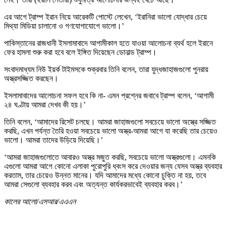
এর আগে ট্রাম্প ইরান নিয়ে আরেকটি পোস্টে লেখেন, ‘ইরানিরা ভালো যোদ্ধার চেয়ে
মিথ্যা মিডিয়া চালানো ও গণযোগাযোগে ভালো।’
পাকিস্তানের রাজধানী ইসলামাবাদে আগামীকাল হতে যাওয়া আলোচনা ব্যর্থ হলে ইরানে
ফের হামলা শুরু করা হবে বলে ইঙ্গিত দিয়েছেন ডোনাল্ড ট্রাম্প।
সংবাদমাধ্যম নিউ ইয়র্ক টাইমসকে শুক্রবার তিনি বলেন, তারা যুদ্ধজাহাজগুলো পুনরায়
অস্ত্রসজ্জিত করছেন।
ইসলামাবাদের আলোচনা সফল হবে কি না- এমন প্রশ্নের জবাবে ট্রাম্প বলেন, ‘আগামী
২৪ ঘণ্টায় আমরা দেখব কী হয়।’
তিনি বলেন, ‘আমাদের রিসেট চলছে। আমরা জাহাজগুলো সবচেয়ে ভালো অস্ত্রে সজ্জিত
করছি, এখন পর্যন্ত তৈরি হওয়া সবচেয়ে ভালো অস্ত্র-আমরা আগে যা করেছি তার চেয়েও
ভালো। আমরা তাদের উড়িয়ে দিয়েছি।’
‘আমরা জাহাজগুলোতে আবারও অস্ত্র মজুত করছি, সবচেয়ে ভালো অস্ত্রগুলো। এমনকি
এগুলো আমরা আগে কোনো এলাকা পুরোপুরি ধ্বংস করে দেওয়ার জন্য যেসব অস্ত্র ব্যবহার
করতাম, তার চেয়েও উন্নত মানের। যদি আমাদের মধ্যে কোনো চুক্তি না হয়, তবে
আমরা সেগুলো ব্যবহার করব এবং অত্যন্ত কার্যকরভাবেই ব্যবহার করব।’
কালের আলো/এসআর/এএএন