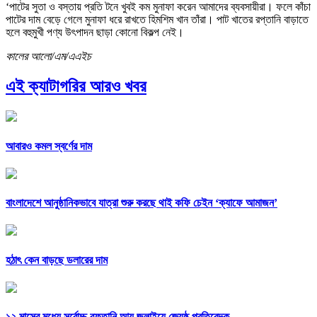
‘পাটের সুতা ও বস্তায় প্রতি টনে খুবই কম মুনাফা করেন আমাদের ব্যবসায়ীরা। ফলে কাঁচা
পাটের দাম বেড়ে গেলে মুনাফা ধরে রাখতে হিমশিম খান তাঁরা। পাট খাতের রপ্তানি বাড়াতে
হলে বহুমুখী পণ্য উৎপাদন ছাড়া কোনো বিকল্প নেই।
কালের আলো/এম/এএইচ
এই ক্যাটাগরির আরও খবর
আবারও কমল স্বর্ণের দাম
বাংলাদেশে আনুষ্ঠানিকভাবে যাত্রা শুরু করছে থাই কফি চেইন ‘ক্যাফে আমাজন’
হঠাৎ কেন বাড়ছে ডলারের দাম
১২ মাসের মধ্যে সর্বোচ্চ রফতানি আয় জুলাইয়ে জ্যেষ্ঠ প্রতিবেদক