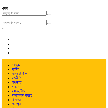
খুঁজুন
,
,
প্রচ্ছদ
জাতীয়
আন্তর্জাতিক
রাজনীতি
অর্থনীতি
সারাদেশ
এক্সক্লুসিভ
সম্পাদকের বাছাই
বিনোদন
খেলাধুলা