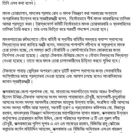
তিনি এসব কথা বলেন।
মাদক চোরাচালান, মাদকের প্রসার রোধ ও মাদক নিয়ন্ত্রণ করা সরকারের অন্যতম
অগ্রাধিকার উল্লেখ করে স্বরাষ্ট্রমন্ত্রী বলেন, নির্মোহভাবে শীর্ষ মাদক কারবারিদের তালিকা
আমরা প্রস্তুত করব। ট্রাস্কফোর্স কমিটি নির্মোহভাবে মাদক চোরাকারবারি ও ব্যবসায়িদের
তালিকা তৈরি করবে। তার ওপর ভিত্তি করে পরবর্তী পদক্ষেপ নেওয়া হবে।
মাদকপাচারের রুটগুলোতে যৌথ বাহিনী বা স্থানীয় বাহিনীর সমন্বয়ে ক্যাম্প স্থাপনের
সিদ্ধান্তের কথা জানিয়ে মন্ত্রী বলেন, সমতলের পাশাপাশি নদীপথে বা সমুদ্রপথে মাদক
চেরা চালান হচ্ছে, সে সমস্ত রুটে নৌবাহিনী ও কোস্টগার্ডের টহল জোরদারের জন্য
নির্দেশনা দেওয়া হয়েছে। এছাড়া টেকনাফ-উখিয়ার জেলে ও নৌযান নিবন্ধনের সিদ্ধান্ত
নেওয়া হয়েছে। তাতে করে মাদক চোরা চালানকারীদের চিহ্নিত করতে সুবিধা হবে।
টেকনাফে পাহাড় কেন্দ্রিক অপহরণ রোধে দুইটি ক্যাম্প স্থাপনের জন্য সেনাবাহিনীর
সংশ্লিষ্টদের কাছে প্রস্তাবনা দেওয়া হয়েছে এবং আলাপ চলছে বলেও সাংবাদিকদের
জানান স্বরাষ্ট্রমন্ত্রী।
কক্সবাজারের জেলা প্রশাসক মো. আ. মান্নানের সভাপতিত্বে সভায় আরও উপস্থিত
ছিলেন উখিয়া-টেকনাফ আসনের সংসদ সদস্য শাহাজাহান চৌধুরী, মহেশখালী-কুতুবদিয়া
আসনের সংসদ সদস্য আলমগীর মোহাম্মদ মাহফুজ উল্লাহ ফরিদ, সংরক্ষিত নারী আসনের
সংসদ সদস্য শামীম আরা স্বপ্না, শরণার্থী ত্রাণ ও প্রত্যাবাসন কমিশনার মো. মিজানুর
রহমান, মাদকদ্রব্য নিয়ন্ত্রণ অধিদপ্তরের মহাপরিচালক হাসান মারুফ, কক্সবাজার উন্নয়ন
কর্তৃপক্ষের চেয়ারম্যান জসিম উদ্দিন, জেলা পরিষদের প্রশাসক এ টি এম নুরুল বশীর
চৌধুরী, কক্সবাজারের পুলিশ সুপার এ এন এম সাজেদুর রহমান, বিজিবির রামু সেক্টরের
কমান্ডার কর্নেল মহিউদ্দিন আহমেদ, কক্সবাজার ৩৪ বিজিবির অধিনায়ক এসএম খায়রুল