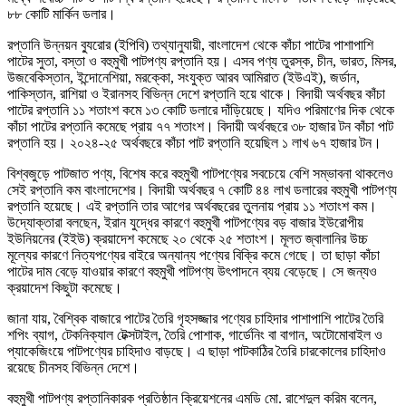
৮৮ কোটি মার্কিন ডলার।
রপ্তানি উন্নয়ন ব্যুরোর (ইপিবি) তথ্যানুযায়ী, বাংলাদেশ থেকে কাঁচা পাটের পাশাপাশি
পাটের সুতা, বস্তা ও বহুমুখী পাটপণ্য রপ্তানি হয়। এসব পণ্য তুরস্ক, চীন, ভারত, মিসর,
উজবেকিস্তান, ইন্দোনেশিয়া, মরক্কো, সংযুক্ত আরব আমিরাত (ইউএই), জর্ডান,
পাকিস্তান, রাশিয়া ও ইরানসহ বিভিন্ন দেশে রপ্তানি হয়ে থাকে। বিদায়ী অর্থবছর কাঁচা
পাটের রপ্তানি ১১ শতাংশ কমে ১৩ কোটি ডলারে দাঁড়িয়েছে। যদিও পরিমাণের দিক থেকে
কাঁচা পাটের রপ্তানি কমেছে প্রায় ৭৭ শতাংশ। বিদায়ী অর্থবছরে ৩৮ হাজার টন কাঁচা পাট
রপ্তানি হয়। ২০২৪-২৫ অর্থবছরে কাঁচা পাট রপ্তানি হয়েছিল ১ লাখ ৬৭ হাজার টন।
বিশ্বজুড়ে পাটজাত পণ্য, বিশেষ করে বহুমুখী পাটপণ্যের সবচেয়ে বেশি সম্ভাবনা থাকলেও
সেই রপ্তানি কম বাংলাদেশের। বিদায়ী অর্থবছর ৭ কোটি ৪৪ লাখ ডলারের বহুমুখী পাটপণ্য
রপ্তানি হয়েছে। এই রপ্তানি তার আগের অর্থবছরের তুলনায় প্রায় ১১ শতাংশ কম।
উদ্যোক্তারা বলছেন, ইরান যুদ্ধের কারণে বহুমুখী পাটপণ্যের বড় বাজার ইউরোপীয়
ইউনিয়নের (ইইউ) ক্রয়াদেশ কমেছে ২০ থেকে ২৫ শতাংশ। মূলত জ্বালানির উচ্চ
মূল্যের কারণে নিত্যপণ্যের বাইরে অন্যান্য পণ্যের বিক্রি কমে গেছে। তা ছাড়া কাঁচা
পাটের দাম বেড়ে যাওয়ার কারণে বহুমুখী পাটপণ্য উৎপাদনে ব্যয় বেড়েছে। সে জন্যও
ক্রয়াদেশ কিছুটা কমেছে।
জানা যায়, বৈশ্বিক বাজারে পাটের তৈরি গৃহসজ্জার পণ্যের চাহিদার পাশাপাশি পাটের তৈরি
শপিং ব্যাগ, টেকনিক্যাল টেক্সটাইল, তৈরি পোশাক, গার্ডেনিং বা বাগান, অটোমোবাইল ও
প্যাকেজিংয়ে পাটপণ্যের চাহিদাও বাড়ছে। এ ছাড়া পাটকাঠির তৈরি চারকোলের চাহিদাও
রয়েছে চীনসহ বিভিন্ন দেশে।
বহুমুখী পাটপণ্য রপ্তানিকারক প্রতিষ্ঠান ক্রিয়েশনের এমডি মো. রাশেদুল করিম বলেন,