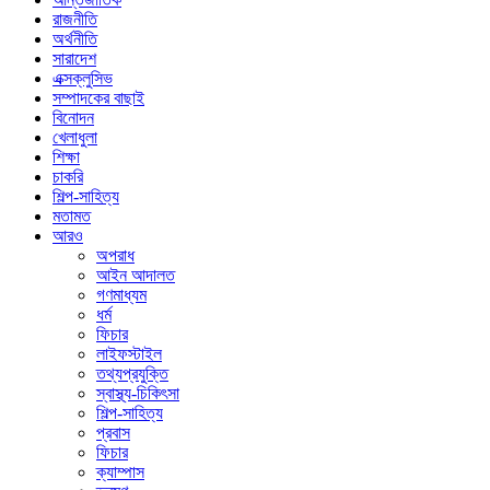
রাজনীতি
অর্থনীতি
সারাদেশ
এক্সক্লুসিভ
সম্পাদকের বাছাই
বিনোদন
খেলাধুলা
শিক্ষা
চাকরি
শিল্প-সাহিত্য
মতামত
আরও
অপরাধ
আইন আদালত
গণমাধ্যম
ধর্ম
ফিচার
লাইফস্টাইল
তথ্যপ্রযুক্তি
স্বাস্থ্য-চিকিৎসা
শিল্প-সাহিত্য
প্রবাস
ফিচার
ক্যাম্পাস