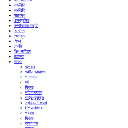
রাজনীতি
অর্থনীতি
সারাদেশ
এক্সক্লুসিভ
সম্পাদকের বাছাই
বিনোদন
খেলাধুলা
শিক্ষা
চাকরি
শিল্প-সাহিত্য
মতামত
আরও
অপরাধ
আইন আদালত
গণমাধ্যম
ধর্ম
ফিচার
লাইফস্টাইল
তথ্যপ্রযুক্তি
স্বাস্থ্য-চিকিৎসা
শিল্প-সাহিত্য
প্রবাস
ফিচার
ক্যাম্পাস