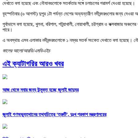
দেখাতে বলা হয়েছে এবং নৌযানগুলোকে সতর্কতার সঙ্গে চলাচলের পরামর্শ দেওয়া হয়েছে।
বৃহস্পতিবার (৬ আগস্ট) দুপুর ১টা পর্যন্ত দেশের অভ্যন্তরীণ নদীবন্দরগুলোর জন্য দেও
পূর্বাভাসে বলা হয়েছে, খুলনা, বরিশাল, পটুয়াখালী, নোয়াখালী, চট্টগ্রাম ও কক্সবাজার অঞ্চ
পারে।
এ অবস্থায় এসব এলাকার নদীবন্দরগুলোকে ১ নম্বর সতর্ক সংকেত দেখাতে বলা হয়েছে। ন
কালের আলো/আরডি/এমডিএইচ
এই ক্যাটাগরির আরও খবর
আজ থেকে সবার জন্য উন্মুক্ত হচ্ছে জুলাই জাদুঘর
জুলাই গণঅভ্যুত্থানের তথ্যচিত্রে ‘ত্রুটি’, দুঃখ প্রকাশ মন্ত্রণালয়ের