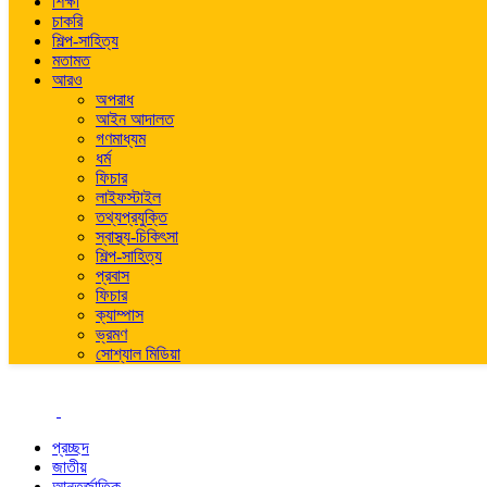
শিক্ষা
চাকরি
শিল্প-সাহিত্য
মতামত
আরও
অপরাধ
আইন আদালত
গণমাধ্যম
ধর্ম
ফিচার
লাইফস্টাইল
তথ্যপ্রযুক্তি
স্বাস্থ্য-চিকিৎসা
শিল্প-সাহিত্য
প্রবাস
ফিচার
ক্যাম্পাস
ভ্রমণ
সোশ্যাল মিডিয়া
প্রচ্ছদ
জাতীয়
আন্তর্জাতিক