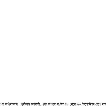
ওয়া অধিদফতর। পূর্বাভাস অনুযায়ী, এসব অঞ্চলে ঘণ্টায় ৪৫ থেকে ৬০ কিলোমিটার বেগে দমক