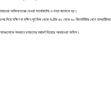
য়া আবহাওয়া অধিদফতরের দেওয়া সতর্কবার্তায় এ তথ্য জানানো হয়।
লের ওপর দিয়ে দক্ষিণ বা দক্ষিণ-পূর্ব দিক থেকে ঘণ্টায় ৪৫ থেকে ৬০ কিলোমিটার বেগে অস্থায়ী
ৌযানগুলোকে সাবধানে চলাচলের পরামর্শ দিয়েছে আবহাওয়া অফিস।