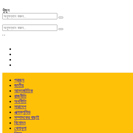
খুঁজুন
,
,
প্রচ্ছদ
জাতীয়
আন্তর্জাতিক
রাজনীতি
অর্থনীতি
সারাদেশ
এক্সক্লুসিভ
সম্পাদকের বাছাই
বিনোদন
খেলাধুলা