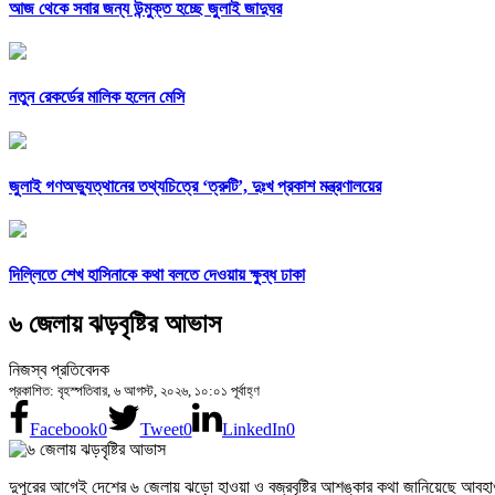
আজ থেকে সবার জন্য উন্মুক্ত হচ্ছে জুলাই জাদুঘর
নতুন রেকর্ডের মালিক হলেন মেসি
জুলাই গণঅভ্যুত্থানের তথ্যচিত্রে ‘ত্রুটি’, দুঃখ প্রকাশ মন্ত্রণালয়ের
দিল্লিতে শেখ হাসিনাকে কথা বলতে দেওয়ায় ক্ষুব্ধ ঢাকা
৬ জেলায় ঝড়বৃষ্টির আভাস
নিজস্ব প্রতিবেদক
প্রকাশিত: বৃহস্পতিবার, ৬ আগস্ট, ২০২৬, ১০:০১ পূর্বাহ্ণ
Facebook
0
Tweet
0
LinkedIn
0
দুপুরের আগেই দেশের ৬ জেলায় ঝড়ো হাওয়া ও বজ্রবৃষ্টির আশঙ্কার কথা জানিয়েছে আবহা