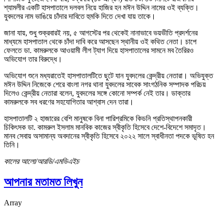
শ্যামলীর একটি হাসপাতালে দলবল নিয়ে হাজির হন মঈন উদ্দিন নামের ওই ব্যক্তি।
যুবদলের নাম ভাঙিয়ে চাঁদার দাবিতে হুমকি দিতে দেখা যায় তাকে।
জানা যায়, শুধু শুক্রবারই নয়, ৫ আগস্টের পর থেকেই নানাভাবে ভয়ভীতি প্রদর্শনের
মাধ্যমে হাসপাতাল থেকে চাঁদা দাবি করে আসছেন স্থানীয় ওই কথিত নেতা। চাপে
ফেলতে ডা. কামরুলকে আওয়ামী লীগ ট্যাগ দিয়ে হাসপাতালের সামনে মব তৈরিরও
অভিযোগ তার বিরুদ্ধে।
অভিযোগ শুনে মধ্যরাতেই হাসপাতালটিতে ছুটে যান যুবদলের কেন্দ্রীয় নেতারা। অভিযুক্ত
মঈন উদ্দিন নিজেকে শেরে বাংলা নগর থানা যুবদলের সাবেক সাংগঠনিক সম্পাদক পরিচয়
দিলেও কেন্দ্রীয় নেতারা বলেন, যুবদলের সঙ্গে কোনো সম্পর্ক নেই তার। ডাক্তার
কামরুলকে সব ধরণের সহযোগিতার আশ্বাস দেন তারা।
হাসপাতালটি ২ হাজারের বেশি মানুষকে বিনা পারিশ্রমিকে কিডনি প্রতিস্থাপনকারী
চিকিৎসক ডা. কামরুল ইসলাম মানবিক কাজের স্বীকৃতি হিসেবে দেশে-বিদেশে সমাদৃত।
মানব সেবায় অসামান্য অবদানের স্বীকৃতি হিসেবে ২০২২ সালে স্বাধীনতা পদকে ভূষিত হন
তিনি।
কালের আলো/আরডি/এমডিএইচ
আপনার মতামত লিখুন
Array