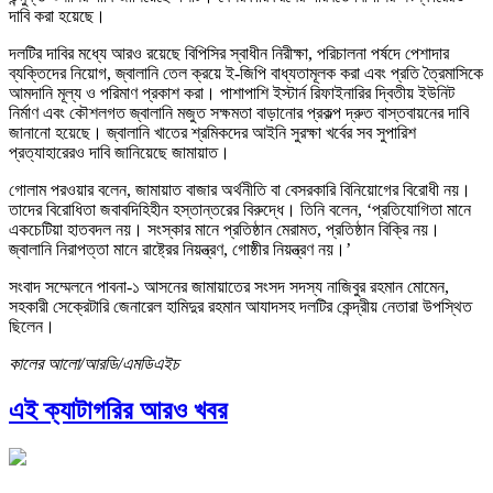
দাবি করা হয়েছে।
দলটির দাবির মধ্যে আরও রয়েছে বিপিসির স্বাধীন নিরীক্ষা, পরিচালনা পর্ষদে পেশাদার
ব্যক্তিদের নিয়োগ, জ্বালানি তেল ক্রয়ে ই-জিপি বাধ্যতামূলক করা এবং প্রতি ত্রৈমাসিকে
আমদানি মূল্য ও পরিমাণ প্রকাশ করা। পাশাপাশি ইস্টার্ন রিফাইনারির দ্বিতীয় ইউনিট
নির্মাণ এবং কৌশলগত জ্বালানি মজুত সক্ষমতা বাড়ানোর প্রকল্প দ্রুত বাস্তবায়নের দাবি
জানানো হয়েছে। জ্বালানি খাতের শ্রমিকদের আইনি সুরক্ষা খর্বের সব সুপারিশ
প্রত্যাহারেরও দাবি জানিয়েছে জামায়াত।
গোলাম পরওয়ার বলেন, জামায়াত বাজার অর্থনীতি বা বেসরকারি বিনিয়োগের বিরোধী নয়।
তাদের বিরোধিতা জবাবদিহিহীন হস্তান্তরের বিরুদ্ধে। তিনি বলেন, ‘প্রতিযোগিতা মানে
একচেটিয়া হাতবদল নয়। সংস্কার মানে প্রতিষ্ঠান মেরামত, প্রতিষ্ঠান বিক্রি নয়।
জ্বালানি নিরাপত্তা মানে রাষ্ট্রের নিয়ন্ত্রণ, গোষ্ঠীর নিয়ন্ত্রণ নয়।’
সংবাদ সম্মেলনে পাবনা-১ আসনের জামায়াতের সংসদ সদস্য নাজিবুর রহমান মোমেন,
সহকারী সেক্রেটারি জেনারেল হামিদুর রহমান আযাদসহ দলটির কেন্দ্রীয় নেতারা উপস্থিত
ছিলেন।
কালের আলো/আরডি/এমডিএইচ
এই ক্যাটাগরির আরও খবর