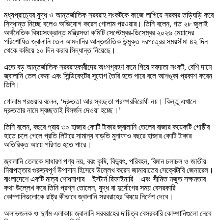
মধ্যপ্রাচ্যের যুদ্ধ ও আন্তর্জাতিক সরবরাহ সংকটকে কাজে লাগিয়ে সরকার তড়িঘড়ি করে
সিদ্ধান্ত নিচ্ছে বলেও অভিযোগ করেন গোলাম পরওয়ার। তিনি বলেন, গত ২৮ জুলাই
অর্থনৈতিক বিষয়সংক্রান্ত মন্ত্রিসভা কমিটি সেপ্টেম্বর-ডিসেম্বর ২০২৬ মেয়াদের
পরিশোধিত জ্বালানি তেল আমদানির আন্তর্জাতিক উন্মুক্ত দরপত্রের সময়সীমা ৪২ দিন
থেকে কমিয়ে ১০ দিন করার সিদ্ধান্ত নিয়েছে।
এতে বড় আন্তর্জাতিক সরবরাহকারীদের অংশগ্রহণ কমে গিয়ে দরদাতা সংকট, বেশি দামে
জ্বালানি তেল কেনা এবং সিন্ডিকেটের সুযোগ তৈরি হতে পারে বলে আশঙ্কা প্রকাশ করেন
তিনি।
গোলাম পরওয়ার বলেন, ‘দ্রুততা আর স্বচ্ছতা পরস্পরবিরোধী নয়। কিন্তু এখানে
দ্রুততার নামে স্বচ্ছতাই বিসর্জন দেওয়া হচ্ছে।’
তিনি বলেন, বছরে প্রায় ৩০ হাজার কোটি টাকার জ্বালানি তেলের বাজার কয়েকটি গোষ্ঠীর
হাতে চলে গেলে প্রতি লিটারে সামান্য বাড়তি মুনাফাও বছরে হাজার কোটি টাকার
অতিরিক্ত আয়ে পরিণত হতে পারে।
জ্বালানি তেলকে সাধারণ পণ্য নয়, বরং কৃষি, বিদ্যুৎ, পরিবহন, বিমান চলাচল ও জাতীয়
নিরাপত্তার গুরুত্বপূর্ণ উপাদান হিসেবে উল্লেখ করেন জামায়াতের সেক্রেটারি জেনারেল।
বাংলাদেশে একটি মাত্র শোধনাগার—ইস্টার্ন রিফাইনারি—এবং সীমিত মজুত সক্ষমতার
কথা উল্লেখ করে তিনি প্রশ্ন তোলেন, যুদ্ধ বা দুর্যোগের সময় বেসরকারি
কোম্পানিগুলোকে রাষ্ট্র কীভাবে জ্বালানি সরবরাহের বিষয়ে নির্দেশ দেবে।
অলাভজনক ও দুর্গম এলাকায় জ্বালানি সরবরাহের দায়িত্ব বেসরকারি কোম্পানিগুলো নেবে