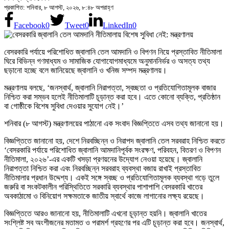
প্রকাশিত: শনিবার, ৮ আগস্ট, ২০২৬, ৮:৪৮ অপরাহ্ণ
Facebook
0
Tweet
0
LinkedIn
0
বেসরকারি পর্যায়ে পরিশোধিত জ্বালানি তেল আমদানি ও বিপণন নিয়ে প্রস্তাবিত নীতিমালা
ঘিরে বিভিন্ন গণমাধ্যম ও সামাজিক যোগাযোগমাধ্যমে অনুমাননির্ভর ও অসত্য তথ্য
ছড়ানো হচ্ছে বলে জানিয়েছে জ্বালানি ও খনিজ সম্পদ মন্ত্রণালয়।
মন্ত্রণালয় বলছে, ‘জনস্বার্থ, জ্বালানি নিরাপত্তা, স্বচ্ছতা ও প্রতিযোগিতামূলক বাজার
নিশ্চিত করা সম্ভব হলেই নীতিমালাটি চূড়ান্ত করা হবে। এতে কোনো ব্যক্তি, প্রতিষ্ঠান
বা গোষ্ঠীকে বিশেষ সুবিধা দেওয়ার সুযোগ নেই।’
শনিবার (৮ আগস্ট) মন্ত্রণালয়ের পাঠানো এক সংবাদ বিজ্ঞপ্তিতে এসব তথ্য জানানো হয়।
বিজ্ঞপ্তিতে জানানো হয়, দেশে নিরবচ্ছিন্ন ও নিরাপদ জ্বালানি তেল সরবরাহ নিশ্চিত করতে
‘বেসরকারি পর্যায়ে পরিশোধিত জ্বালানি আমদানিপূর্বক সংরক্ষণ, পরিবহন, বিতরণ ও বিপণন
নীতিমালা, ২০২৬’-এর একটি খসড়া প্রণয়নের উদ্যোগ নেওয়া হয়েছে। জ্বালানি
নিরাপত্তা নিশ্চিত করা এবং নিরবচ্ছিন্ন সরবরাহ ব্যবস্থা বজায় রাখাই প্রস্তাবিত
নীতিমালার প্রধান উদ্দেশ্য। একই সঙ্গে স্বচ্ছ ও প্রতিযোগিতামূলক ব্যবস্থা গড়ে তুলে
জরুরি বা সংকটকালীন পরিস্থিতিতে সরকারি ব্যবস্থার পাশাপাশি বেসরকারি খাতের
অবকাঠামো ও বিনিয়োগ সক্ষমতাকে জাতীয় স্বার্থে কাজে লাগানোর লক্ষ্য রয়েছে।
বিজ্ঞপ্তিতে আরও জানানো হয়, নীতিমালাটি এখনো চূড়ান্ত হয়নি। জ্বালানি খাতের
সংশ্লিষ্ট সব অংশীজনের মতামত ও পরামর্শ গ্রহণের পর এটি চূড়ান্ত করা হবে। জনস্বার্থ,