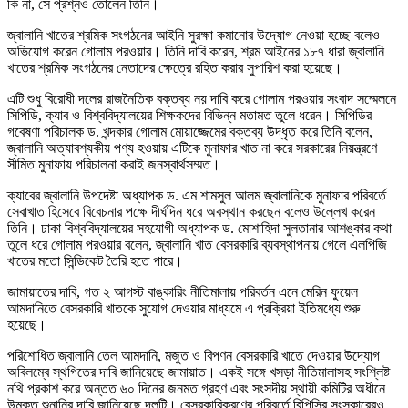
কি না, সে প্রশ্নও তোলেন তিনি।
জ্বালানি খাতের শ্রমিক সংগঠনের আইনি সুরক্ষা কমানোর উদ্যোগ নেওয়া হচ্ছে বলেও
অভিযোগ করেন গোলাম পরওয়ার। তিনি দাবি করেন, শ্রম আইনের ১৮৭ ধারা জ্বালানি
খাতের শ্রমিক সংগঠনের নেতাদের ক্ষেত্রে রহিত করার সুপারিশ করা হয়েছে।
এটি শুধু বিরোধী দলের রাজনৈতিক বক্তব্য নয় দাবি করে গোলাম পরওয়ার সংবাদ সম্মেলনে
সিপিডি, ক্যাব ও বিশ্ববিদ্যালয়ের শিক্ষকদের বিভিন্ন মতামত তুলে ধরেন। সিপিডির
গবেষণা পরিচালক ড. খন্দকার গোলাম মোয়াজ্জেমের বক্তব্য উদ্ধৃত করে তিনি বলেন,
জ্বালানি অত্যাবশ্যকীয় পণ্য হওয়ায় এটিকে মুনাফার খাত না করে সরকারের নিয়ন্ত্রণে
সীমিত মুনাফায় পরিচালনা করাই জনস্বার্থসম্মত।
ক্যাবের জ্বালানি উপদেষ্টা অধ্যাপক ড. এম শামসুল আলম জ্বালানিকে মুনাফার পরিবর্তে
সেবাখাত হিসেবে বিবেচনার পক্ষে দীর্ঘদিন ধরে অবস্থান করছেন বলেও উল্লেখ করেন
তিনি। ঢাকা বিশ্ববিদ্যালয়ের সহযোগী অধ্যাপক ড. মোশাহিদা সুলতানার আশঙ্কার কথা
তুলে ধরে গোলাম পরওয়ার বলেন, জ্বালানি খাত বেসরকারি ব্যবস্থাপনায় গেলে এলপিজি
খাতের মতো সিন্ডিকেট তৈরি হতে পারে।
জামায়াতের দাবি, গত ২ আগস্ট বাঙ্কারিং নীতিমালায় পরিবর্তন এনে মেরিন ফুয়েল
আমদানিতে বেসরকারি খাতকে সুযোগ দেওয়ার মাধ্যমে এ প্রক্রিয়া ইতিমধ্যে শুরু
হয়েছে।
পরিশোধিত জ্বালানি তেল আমদানি, মজুত ও বিপণন বেসরকারি খাতে দেওয়ার উদ্যোগ
অবিলম্বে স্থগিতের দাবি জানিয়েছে জামায়াত। একই সঙ্গে খসড়া নীতিমালাসহ সংশ্লিষ্ট
নথি প্রকাশ করে অন্তত ৬০ দিনের জনমত গ্রহণ এবং সংসদীয় স্থায়ী কমিটির অধীনে
উন্মুক্ত শুনানির দাবি জানিয়েছে দলটি। বেসরকারিকরণের পরিবর্তে বিপিসির সংস্কারেরও