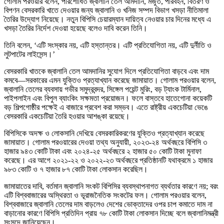
গোলাম পরওয়ার বলেন, পরিশোধিত জ্বালানি তেল আমদানি, মজুত, পরিবহন, বিতরণ ও
বিপণন বেসরকারি খাতে দেওয়ার জন্য জ্বালানি ও খনিজ সম্পদ বিভাগ খসড়া নীতিমালা
তৈরির উদ্যোগ নিয়েছে। নতুন বিপিসি চেয়ারম্যান দায়িত্ব নেওয়ার চার দিনের মধ্যে এ
খসড়া তৈরির নির্দেশ দেওয়া হয়েছে বলেও দাবি করেন তিনি।
তিনি বলেন, ‘এটি সংস্কার নয়, এটি হস্তান্তর। এটি প্রতিযোগিতা নয়, এটি দুর্নীতি ও
লুটপাটের লাইসেন্স।’
বেসরকারি খাতকে জ্বালানি তেল আমদানির সুযোগ দিলে প্রতিযোগিতা বাড়বে এবং দাম
কমবে—সরকারের এমন যুক্তিও প্রত্যাখ্যান করেছে জামায়াত। গোলাম পরওয়ার বলেন,
জ্বালানি তেলের ব্যবসায় গভীর সমুদ্রবন্দর, সিঙ্গেল পয়েন্ট মুরিং, বড় ট্যাংক টার্মিনাল,
পাইপলাইন এবং বিপুল ব্যাংকিং সক্ষমতা প্রয়োজন। ফলে বাস্তবে হাতেগোনা কয়েকটি
বড় শিল্পগোষ্ঠীর পক্ষেই এ বাজারে প্রবেশ করা সম্ভব। এতে রাষ্ট্রীয় একচেটিয়া ভেঙে
বেসরকারি একচেটিয়া তৈরি হওয়ার আশঙ্কা রয়েছে।
বিপিসিকে অদক্ষ ও লোকসানি দেখিয়ে বেসরকারিকরণের যুক্তিও প্রত্যাখ্যান করেছে
জামায়াত। গোলাম পরওয়ারের দেওয়া তথ্য অনুযায়ী, ২০২৩-২৪ অর্থবছরে বিপিসি ৩
হাজার ৯৪৩ কোটি টাকা এবং ২০২৪-২৫ অর্থবছরে ২ হাজার ৫০ কোটি টাকা মুনাফা
করেছে। এর আগে ২০২১-২২ ও ২০২২-২৩ অর্থবছরে প্রতিষ্ঠানটি যথাক্রমে ১ হাজার
৯৮৩ কোটি ও ৭ হাজার ৮৭ কোটি টাকা লোকসান করেছিল।
জামায়াতের দাবি, বর্তমান জ্বালানি সংকট বিপিসির ব্যবস্থাপনাগত ব্যর্থতার কারণে নয়; বরং
এটি বিশ্ববাজারের অস্থিরতা ও ভূরাজনৈতিক সংকটের ফল। গোলাম পরওয়ার বলেন,
বিশ্ববাজারে জ্বালানি তেলের দাম বাড়লেও দেশের ভোক্তাদের ওপর চাপ কমাতে দাম না
বাড়ানোর কারণে বিপিসি প্রতিদিন প্রায় ৭৮ কোটি টাকা লোকসান দিচ্ছে বলে জ্বালানিমন্ত্রী
সংসদে জানিয়েছেন।