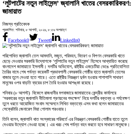
‘লুটপাটের নতুন লাইসেন্স’ জ্বালানি খাতের বেসরকারিকরণ:
জামায়াত
নিজস্ব প্রতিবেদক
প্রকাশিত: শনিবার, ৮ আগস্ট, ২০২৬, ৮:৫৬ অপরাহ্ণ
Facebook
0
Tweet
0
LinkedIn
0
পরিশোধিত জ্বালানি তেল আমদানি, মজুত, পরিবহন, বিতরণ ও বিপণন বেসরকারি খাতে
ছেড়ে দেওয়ার সরকারি উদ্যোগকে ‘লুটপাটের নতুন লাইসেন্স’ হিসেবে আখ্যায়িত করেছে
বাংলাদেশ জামায়াতে ইসলামী। দলটির অভিযোগ, রাষ্ট্রীয় একচেটিয়া ভেঙে প্রতিযোগিতা
তৈরির নামে শেষ পর্যন্ত কয়েকটি প্রভাবশালী বেসরকারি গোষ্ঠীর হাতে জ্বালানি তেলের
বাজার তুলে দেওয়া হতে পারে। এতে রাষ্ট্রীয় নিয়ন্ত্রণ দুর্বল হওয়ার পাশাপাশি সাধারণ
মানুষের ওপর বাড়তি ব্যয়ের চাপ তৈরি হওয়ার আশঙ্কা রয়েছে।
শনিবার (৮ আগস্ট) বিকেলে রাজধানীর মগবাজারে জামায়াতের কেন্দ্রীয় কার্যালয়ে
‘সরকারের নতুন জ্বালানি নীতিমালা প্রণয়নের পদক্ষেপ’ নিয়ে দলটির বক্তব্য ও পর্যবেক্ষণ
তুলে ধরতে আয়োজিত সংবাদ সম্মেলনে লিখিত বক্তব্যে এসব কথা বলেন জামায়াতের
সেক্রেটারি জেনারেল মিয়া গোলাম পরওয়ার।
তিনি বলেন, জ্বালানি খাত সংস্কারের পরিবর্তে এর নিয়ন্ত্রণ বেসরকারি গোষ্ঠীর হাতে তুলে
দেওয়ার উদ্যোগ নেওয়া হচ্ছে। এর খরচ শেষ পর্যন্ত বহন করতে হবে সাধারণ মানুষকে।