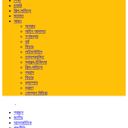
শিক্ষা
চাকরি
শিল্প-সাহিত্য
মতামত
আরও
অপরাধ
আইন আদালত
গণমাধ্যম
ধর্ম
ফিচার
লাইফস্টাইল
তথ্যপ্রযুক্তি
স্বাস্থ্য-চিকিৎসা
শিল্প-সাহিত্য
প্রবাস
ফিচার
ক্যাম্পাস
ভ্রমণ
সোশ্যাল মিডিয়া
প্রচ্ছদ
জাতীয়
আন্তর্জাতিক
রাজনীতি