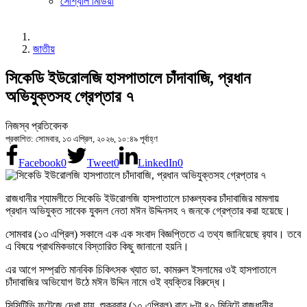
সোশ্যাল মিডিয়া
জাতীয়
সিকেডি ইউরোলজি হাসপাতালে চাঁদাবাজি, প্রধান
অভিযুক্তসহ গ্রেপ্তার ৭
নিজস্ব প্রতিবেদক
প্রকাশিত: সোমবার, ১৩ এপ্রিল, ২০২৬, ১০:৪৯ পূর্বাহ্ণ
Facebook
0
Tweet
0
LinkedIn
0
রাজধানীর শ্যামলীতে সিকেডি ইউরোলজি হাসপাতালে চাঞ্চল্যকর চাঁদাবাজির মামলায়
প্রধান অভিযুক্ত সাবেক যুবদল নেতা মঈন উদ্দিনসহ ৭ জনকে গ্রেপ্তার করা হয়েছে।
সোমবার (১৩ এপ্রিল) সকালে এক এক সংবাদ বিজ্ঞপ্তিতে এ তথ্য জানিয়েছে র‌্যাব। তবে
এ বিষয়ে প্রাথমিকভাবে বিস্তারিত কিছু জানানো হয়নি।
এর আগে সম্প্রতি মানবিক চিকিৎসক খ্যাত ডা. কামরুল ইসলামের ওই হাসপাতালে
চাঁদাবাজির অভিযোগ উঠে মঈন উদ্দিন নামে ওই ব্যক্তির বিরুদ্ধে।
সিসিটিভি ফুটেজে দেখা যায়, শুক্রবার (১০ এপ্রিল) রাত ৮টা ৪০ মিনিটে রাজধানীর