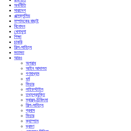
অর্থনীতি
সারাদেশ
এক্সক্লুসিভ
সম্পাদকের বাছাই
বিনোদন
খেলাধুলা
শিক্ষা
চাকরি
শিল্প-সাহিত্য
মতামত
আরও
অপরাধ
আইন আদালত
গণমাধ্যম
ধর্ম
ফিচার
লাইফস্টাইল
তথ্যপ্রযুক্তি
স্বাস্থ্য-চিকিৎসা
শিল্প-সাহিত্য
প্রবাস
ফিচার
ক্যাম্পাস
ভ্রমণ