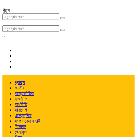
খুঁজুন
,
,
প্রচ্ছদ
জাতীয়
আন্তর্জাতিক
রাজনীতি
অর্থনীতি
সারাদেশ
এক্সক্লুসিভ
সম্পাদকের বাছাই
বিনোদন
খেলাধুলা