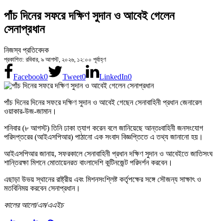
পাঁচ দিনের সফরে দক্ষিণ সুদান ও আবেই গেলেন
সেনাপ্রধান
নিজস্ব প্রতিবেদক
প্রকাশিত: রবিবার, ৯ আগস্ট, ২০২৬, ১২:০০ পূর্বাহ্ণ
Facebook
0
Tweet
0
LinkedIn
0
পাঁচ দিনের দিনের সফরে দক্ষিণ সুদান ও আবেই গেছেন সেনাবাহিনী প্রধান জেনারেল
ওয়াকার-উজ-জামান।
শনিবার (৮ আগস্ট) তিনি ঢাকা ত্যাগ করেন বলে জানিয়েছে আন্তঃবাহিনী জনসংযোগ
পরিদপ্তরের (আইএসপিআর) পাঠানো এক সংবাদ বিজ্ঞপ্তিতে এ তথ্য জানানো হয়।
আইএসপিআর জানায়, সফরকালে সেনাবাহিনী প্রধান দক্ষিণ সুদান ও আবেইতে জাতিসংঘ
শান্তিরক্ষা মিশনে মোতায়েনরত বাংলাদেশি কন্টিনজেন্ট পরিদর্শন করবেন।
এছাড়া উভয় স্থানের রাষ্ট্রীয় এবং মিশনসংশ্লিষ্ট কর্তৃপক্ষের সঙ্গে সৌজন্য সাক্ষাৎ ও
মতবিনিময় করবেন সেনাপ্রধান।
কালের আলো/এম/এএইচ