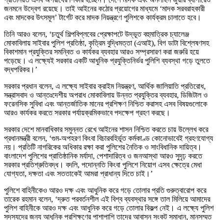
জনমনে উদ্বেগ রয়েছে। তাই আইনের কঠোর প্রয়োগের মাধ্যমে ‘মাদক সরবরাহকারী
এবং মাদকের উৎসমূল’ টার্গেট করে মাদক নিয়ন্ত্রণে পুলিশকে কার্যক্রম চালাতে হবে।
তিনি আরও বলেন, ‘চতুর্থ শিল্পবিপ্লবের প্রেক্ষাপটে উদ্ভূত বহুমাত্রিক চ্যালেঞ্জ
মোকাবিলায় সাইবার পুলিশ প্রতিষ্ঠা, কৃত্রিম বুদ্ধিমত্তা (এআই), বিগ ডাটা বিশ্লেষণসহ
বিকাশমান প্রযুক্তির সমন্বিত ও কার্যকর ব্যবহার আরও সম্প্রসারণ করা জরুরি হয়ে
পড়েছে। এ লক্ষ্যেই সরকার একটি আধুনিক প্রযুক্তিনির্ভর পুলিশি ব্যবস্থা গড়ে তুলতে
বদ্ধপরিকর।’
সরকার প্রধান বলেন, এ লক্ষ্যে সাইবার ক্রাইম নিয়ন্ত্রণ, আর্থিক জালিয়াতি প্রতিরোধ,
সন্ত্রাসবাদ ও আন্তঃদেশীয় অপরাধ মোকাবিলায় উন্নত প্রযুক্তির ব্যবহার, ডিজিটাল ও
ফরেনসিক সুবিধা এবং আন্তর্জাতিক মানের প্রশিক্ষণ নিশ্চিত করাসহ এসব বিষয়গুলোকে
আরও কার্যকর করতে সরকার পর্যায়ক্রমিকভাবে পদক্ষেপ গ্রহণ করছে।
সরকার দেশে মানবাধিকার সমুন্নত রেখে আইনের শাসন নিশ্চিত করতে চায় উল্লেখ করে
প্রধানমন্ত্রী বলেন, ‘গুম-অপহরণ কিংবা বিচারবহির্ভূত কর্মকাণ্ড কোনোভাবেই গ্রহণযোগ্য
নয়। প্রতিটি নাগরিকের অধিকার রক্ষা করা পুলিশের নৈতিক ও সাংবিধানিক দায়িত্ব।
বাংলাদেশ পুলিশের প্রাতিষ্ঠানিক মর্যাদা, পেশাদারিত্ব ও জনআস্থা আরও সুদৃঢ় করতে
সরকার প্রতিশ্রুতিবদ্ধ। বদলি, পদোন্নতি কিংবা পুলিশে নিয়োগ এসব ক্ষেত্রে মেধা
যোগ্যতা, দক্ষতা এবং সততাকেই আমরা প্রাধান্য দিতে চাই।’
পুলিশে বাহিনীকেও আরও দক্ষ এবং আধুনিক করে গড়ে তোলার প্রতি গুরুত্বারোপ করে
তারেক রহমান বলেন, ‘দ্রুত পরবর্তনশীল এই বিশ্ব ব্যবস্থার সঙ্গে তাল মিলিয়ে আমাদের
পুলিশ বাহিনীকে আরও দক্ষ এবং আধুনিক করে গড়ে তোলার বিকল্প নেই। এ লক্ষ্যে পুলিশ
সদস্যদের জন্য আধুনিক প্রশিক্ষণের পাশাপাশি তাদের আবাসন সংকট সমাধান, মানসম্মত