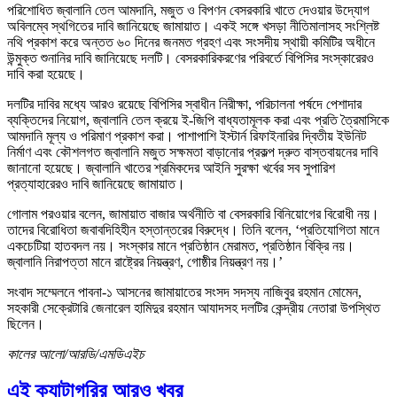
পরিশোধিত জ্বালানি তেল আমদানি, মজুত ও বিপণন বেসরকারি খাতে দেওয়ার উদ্যোগ
অবিলম্বে স্থগিতের দাবি জানিয়েছে জামায়াত। একই সঙ্গে খসড়া নীতিমালাসহ সংশ্লিষ্ট
নথি প্রকাশ করে অন্তত ৬০ দিনের জনমত গ্রহণ এবং সংসদীয় স্থায়ী কমিটির অধীনে
উন্মুক্ত শুনানির দাবি জানিয়েছে দলটি। বেসরকারিকরণের পরিবর্তে বিপিসির সংস্কারেরও
দাবি করা হয়েছে।
দলটির দাবির মধ্যে আরও রয়েছে বিপিসির স্বাধীন নিরীক্ষা, পরিচালনা পর্ষদে পেশাদার
ব্যক্তিদের নিয়োগ, জ্বালানি তেল ক্রয়ে ই-জিপি বাধ্যতামূলক করা এবং প্রতি ত্রৈমাসিকে
আমদানি মূল্য ও পরিমাণ প্রকাশ করা। পাশাপাশি ইস্টার্ন রিফাইনারির দ্বিতীয় ইউনিট
নির্মাণ এবং কৌশলগত জ্বালানি মজুত সক্ষমতা বাড়ানোর প্রকল্প দ্রুত বাস্তবায়নের দাবি
জানানো হয়েছে। জ্বালানি খাতের শ্রমিকদের আইনি সুরক্ষা খর্বের সব সুপারিশ
প্রত্যাহারেরও দাবি জানিয়েছে জামায়াত।
গোলাম পরওয়ার বলেন, জামায়াত বাজার অর্থনীতি বা বেসরকারি বিনিয়োগের বিরোধী নয়।
তাদের বিরোধিতা জবাবদিহিহীন হস্তান্তরের বিরুদ্ধে। তিনি বলেন, ‘প্রতিযোগিতা মানে
একচেটিয়া হাতবদল নয়। সংস্কার মানে প্রতিষ্ঠান মেরামত, প্রতিষ্ঠান বিক্রি নয়।
জ্বালানি নিরাপত্তা মানে রাষ্ট্রের নিয়ন্ত্রণ, গোষ্ঠীর নিয়ন্ত্রণ নয়।’
সংবাদ সম্মেলনে পাবনা-১ আসনের জামায়াতের সংসদ সদস্য নাজিবুর রহমান মোমেন,
সহকারী সেক্রেটারি জেনারেল হামিদুর রহমান আযাদসহ দলটির কেন্দ্রীয় নেতারা উপস্থিত
ছিলেন।
কালের আলো/আরডি/এমডিএইচ
এই ক্যাটাগরির আরও খবর