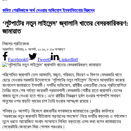
কথিত প্রেমিকাকে অর্থ দেওয়ার অভিযোগ ইনফান্তিনোর বিরুদ্ধে
‘লুটপাটের নতুন লাইসেন্স’ জ্বালানি খাতের বেসরকারিকরণ:
জামায়াত
নিজস্ব প্রতিবেদক
প্রকাশিত: শনিবার, ৮ আগস্ট, ২০২৬, ৮:৫৬ অপরাহ্ণ
Facebook
0
Tweet
0
LinkedIn
0
পরিশোধিত জ্বালানি তেল আমদানি, মজুত, পরিবহন, বিতরণ ও বিপণন বেসরকারি খাতে
ছেড়ে দেওয়ার সরকারি উদ্যোগকে ‘লুটপাটের নতুন লাইসেন্স’ হিসেবে আখ্যায়িত করেছে
বাংলাদেশ জামায়াতে ইসলামী। দলটির অভিযোগ, রাষ্ট্রীয় একচেটিয়া ভেঙে প্রতিযোগিতা
তৈরির নামে শেষ পর্যন্ত কয়েকটি প্রভাবশালী বেসরকারি গোষ্ঠীর হাতে জ্বালানি তেলের
বাজার তুলে দেওয়া হতে পারে। এতে রাষ্ট্রীয় নিয়ন্ত্রণ দুর্বল হওয়ার পাশাপাশি সাধারণ
মানুষের ওপর বাড়তি ব্যয়ের চাপ তৈরি হওয়ার আশঙ্কা রয়েছে।
শনিবার (৮ আগস্ট) বিকেলে রাজধানীর মগবাজারে জামায়াতের কেন্দ্রীয় কার্যালয়ে
‘সরকারের নতুন জ্বালানি নীতিমালা প্রণয়নের পদক্ষেপ’ নিয়ে দলটির বক্তব্য ও পর্যবেক্ষণ
তুলে ধরতে আয়োজিত সংবাদ সম্মেলনে লিখিত বক্তব্যে এসব কথা বলেন জামায়াতের
সেক্রেটারি জেনারেল মিয়া গোলাম পরওয়ার।