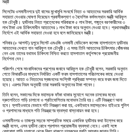
সিলেটের ওসমানীনগরে দুই বাসের মুখোমুখি সংঘর্ষে নিহত ও আহতদের সরকারি আর্থিক
সহায়তা দেওয়ার ঘোষণা দিয়েছেন প্রবাসীকল্যাণ ও বৈদেশিক কর্মসংস্থান মন্ত্রী আরিফুল
হক চৌধুরী। দুর্ঘটনায় নিহত প্রত্যেকের পরিবারকে ৫ লাখ টাকা, পঙ্গুত্ব বরণকারীদের ৩
লাখ টাকা এবং চিকিৎসাধীন আহতদের ১ লাখ টাকা করে অনুদান দেওয়া হবে। প্রধানমন্ত্রীর
নির্দেশে এই আর্থিক সহায়তা দেওয়া হবে বলে জানিয়েছেন মন্ত্রী।
শনিবার (৮ আগস্ট) দুপুরে সিলেট এমএজি ওসমানী মেডিকেল কলেজ হাসপাতালে দুর্ঘটনায়
আহতদের দেখতে যান আরিফুল হক চৌধুরী। এ সময় তিনি আহতদের চিকিৎসার খোঁজখবর
নেন এবং তাদের যথাযথ চিকিৎসা নিশ্চিত করতে হাসপাতাল কর্তৃপক্ষকে প্রয়োজনীয়
নির্দেশনা দেন।
পরিদর্শন শেষে সাংবাদিকদের প্রশ্নের জবাবে আরিফুল হক চৌধুরী বলেন, সরকারি অনুদান
পেতে বিআরটিএর মাধ্যমে নির্ধারিত একটি ফরম হাসপাতালের পরিচালকের কাছে দেওয়া
হয়েছে। আহত ও নিহতদের স্বজনদের সংশ্লিষ্ট প্রক্রিয়া সম্পন্ন করে ফরম জমা দিতে
হবে। এরপর নিয়ম অনুযায়ী তারা সরকারি অনুদানের টাকা পাবেন।
তিনি বলেন, সকালের দিকে মহাসড়ক ফাঁকা থাকার সুযোগে অনেক চালকের মধ্যে
দ্রুতগতিতে গাড়ি চালানো ও প্রতিযোগিতার মনোভাব তৈরি হয়। এটি নিয়ন্ত্রণে আনা
হবে। ফ্লাইওভারে যেভাবে গতি নিয়ন্ত্রণ করা হয়, একইভাবে মহাসড়কেও হাইওয়ে পুলিশ
ও প্রশাসনের মাধ্যমে গতি নিয়ন্ত্রণের ব্যবস্থা বাস্তবায়ন করা হবে।
ওসমানীনগর ও তাজপুর সড়কে সাম্প্রতিক সময়ে একাধিক দুর্ঘটনার কথা উল্লেখ করে
মন্ত্রী বলেন, এসব দুর্ঘটনা রোধে প্রশাসন প্রয়োজনীয় ব্যবস্থা নেবে। একই সঙ্গে
বেপরোয়া গাড়ি চালানো থেকে বিরত থাকতে চালকদের প্রতি আহ্বান জানান তিনি।