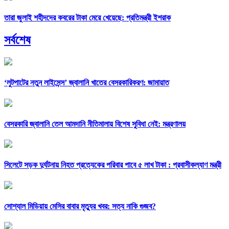
তারা জুলাই শহীদদের কবরের টাকা মেরে খেয়েছে: প্রতিমন্ত্রী ইশরাক
সর্বশেষ
‘লুটপাটের নতুন লাইসেন্স’ জ্বালানি খাতের বেসরকারিকরণ: জামায়াত
বেসরকারি জ্বালানি তেল আমদানি নীতিমালায় বিশেষ সুবিধা নেই: মন্ত্রণালয়
সিলেটে সড়ক দুর্ঘটনায় নিহত প্রত্যেকের পরিবার পাবে ৫ লাখ টাকা : প্রবাসীকল্যাণ মন্ত্রী
সোশ্যাল মিডিয়ায় মেসির বাবার মৃত্যুর খবর: সত্য নাকি গুজব?