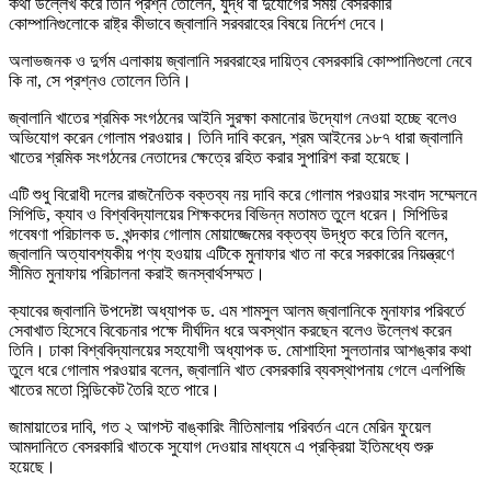
কথা উল্লেখ করে তিনি প্রশ্ন তোলেন, যুদ্ধ বা দুর্যোগের সময় বেসরকারি
কোম্পানিগুলোকে রাষ্ট্র কীভাবে জ্বালানি সরবরাহের বিষয়ে নির্দেশ দেবে।
অলাভজনক ও দুর্গম এলাকায় জ্বালানি সরবরাহের দায়িত্ব বেসরকারি কোম্পানিগুলো নেবে
কি না, সে প্রশ্নও তোলেন তিনি।
জ্বালানি খাতের শ্রমিক সংগঠনের আইনি সুরক্ষা কমানোর উদ্যোগ নেওয়া হচ্ছে বলেও
অভিযোগ করেন গোলাম পরওয়ার। তিনি দাবি করেন, শ্রম আইনের ১৮৭ ধারা জ্বালানি
খাতের শ্রমিক সংগঠনের নেতাদের ক্ষেত্রে রহিত করার সুপারিশ করা হয়েছে।
এটি শুধু বিরোধী দলের রাজনৈতিক বক্তব্য নয় দাবি করে গোলাম পরওয়ার সংবাদ সম্মেলনে
সিপিডি, ক্যাব ও বিশ্ববিদ্যালয়ের শিক্ষকদের বিভিন্ন মতামত তুলে ধরেন। সিপিডির
গবেষণা পরিচালক ড. খন্দকার গোলাম মোয়াজ্জেমের বক্তব্য উদ্ধৃত করে তিনি বলেন,
জ্বালানি অত্যাবশ্যকীয় পণ্য হওয়ায় এটিকে মুনাফার খাত না করে সরকারের নিয়ন্ত্রণে
সীমিত মুনাফায় পরিচালনা করাই জনস্বার্থসম্মত।
ক্যাবের জ্বালানি উপদেষ্টা অধ্যাপক ড. এম শামসুল আলম জ্বালানিকে মুনাফার পরিবর্তে
সেবাখাত হিসেবে বিবেচনার পক্ষে দীর্ঘদিন ধরে অবস্থান করছেন বলেও উল্লেখ করেন
তিনি। ঢাকা বিশ্ববিদ্যালয়ের সহযোগী অধ্যাপক ড. মোশাহিদা সুলতানার আশঙ্কার কথা
তুলে ধরে গোলাম পরওয়ার বলেন, জ্বালানি খাত বেসরকারি ব্যবস্থাপনায় গেলে এলপিজি
খাতের মতো সিন্ডিকেট তৈরি হতে পারে।
জামায়াতের দাবি, গত ২ আগস্ট বাঙ্কারিং নীতিমালায় পরিবর্তন এনে মেরিন ফুয়েল
আমদানিতে বেসরকারি খাতকে সুযোগ দেওয়ার মাধ্যমে এ প্রক্রিয়া ইতিমধ্যে শুরু
হয়েছে।