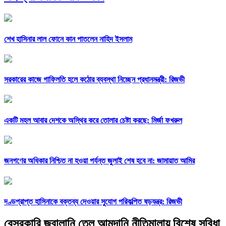
শেখ হাসিনার লাল ফোনে কান পাতলেন নাহিদ ইসলাম
সরকারের কাজে গাফিলতি হলে কঠোর ব্যবস্থা নিচ্ছেন প্রধানমন্ত্রী: রিজভী
একটি মহল আবার দেশকে অস্থির করে তোলার চেষ্টা করছে: মির্জা ফখরুল
জনগণের অধিকার নিশ্চিত না হওয়া পর্যন্ত জুলাই শেষ হবে না: জামায়াত আমির
দণ্ডপ্রাপ্ত হাসিনাকে বক্তব্য দেওয়ার সুযোগ পরিকল্পিত ষড়যন্ত্র: রিজভী
বেসরকারি জ্বালানি তেল আমদানি নীতিমালায় বিশেষ সুবিধা