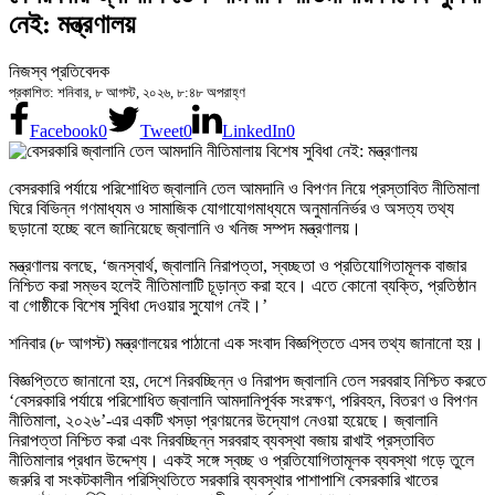
নেই: মন্ত্রণালয়
নিজস্ব প্রতিবেদক
প্রকাশিত: শনিবার, ৮ আগস্ট, ২০২৬, ৮:৪৮ অপরাহ্ণ
Facebook
0
Tweet
0
LinkedIn
0
বেসরকারি পর্যায়ে পরিশোধিত জ্বালানি তেল আমদানি ও বিপণন নিয়ে প্রস্তাবিত নীতিমালা
ঘিরে বিভিন্ন গণমাধ্যম ও সামাজিক যোগাযোগমাধ্যমে অনুমাননির্ভর ও অসত্য তথ্য
ছড়ানো হচ্ছে বলে জানিয়েছে জ্বালানি ও খনিজ সম্পদ মন্ত্রণালয়।
মন্ত্রণালয় বলছে, ‘জনস্বার্থ, জ্বালানি নিরাপত্তা, স্বচ্ছতা ও প্রতিযোগিতামূলক বাজার
নিশ্চিত করা সম্ভব হলেই নীতিমালাটি চূড়ান্ত করা হবে। এতে কোনো ব্যক্তি, প্রতিষ্ঠান
বা গোষ্ঠীকে বিশেষ সুবিধা দেওয়ার সুযোগ নেই।’
শনিবার (৮ আগস্ট) মন্ত্রণালয়ের পাঠানো এক সংবাদ বিজ্ঞপ্তিতে এসব তথ্য জানানো হয়।
বিজ্ঞপ্তিতে জানানো হয়, দেশে নিরবচ্ছিন্ন ও নিরাপদ জ্বালানি তেল সরবরাহ নিশ্চিত করতে
‘বেসরকারি পর্যায়ে পরিশোধিত জ্বালানি আমদানিপূর্বক সংরক্ষণ, পরিবহন, বিতরণ ও বিপণন
নীতিমালা, ২০২৬’-এর একটি খসড়া প্রণয়নের উদ্যোগ নেওয়া হয়েছে। জ্বালানি
নিরাপত্তা নিশ্চিত করা এবং নিরবচ্ছিন্ন সরবরাহ ব্যবস্থা বজায় রাখাই প্রস্তাবিত
নীতিমালার প্রধান উদ্দেশ্য। একই সঙ্গে স্বচ্ছ ও প্রতিযোগিতামূলক ব্যবস্থা গড়ে তুলে
জরুরি বা সংকটকালীন পরিস্থিতিতে সরকারি ব্যবস্থার পাশাপাশি বেসরকারি খাতের