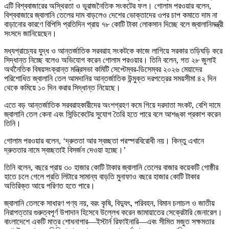
এটি বিশ্ববাজারের অস্থিরতা ও ভূরাজনৈতিক সংকটের ফল। গোলাম পরওয়ার বলেন,
বিশ্ববাজারে জ্বালানি তেলের দাম বাড়লেও দেশের ভোক্তাদের ওপর চাপ কমাতে দাম না
বাড়ানোর কারণে বিপিসি প্রতিদিন প্রায় ৭৮ কোটি টাকা লোকসান দিচ্ছে বলে জ্বালানিমন্ত্রী
সংসদে জানিয়েছেন।
মধ্যপ্রাচ্যের যুদ্ধ ও আন্তর্জাতিক সরবরাহ সংকটকে কাজে লাগিয়ে সরকার তড়িঘড়ি করে
সিদ্ধান্ত নিচ্ছে বলেও অভিযোগ করেন গোলাম পরওয়ার। তিনি বলেন, গত ২৮ জুলাই
অর্থনৈতিক বিষয়সংক্রান্ত মন্ত্রিসভা কমিটি সেপ্টেম্বর-ডিসেম্বর ২০২৬ মেয়াদের
পরিশোধিত জ্বালানি তেল আমদানির আন্তর্জাতিক উন্মুক্ত দরপত্রের সময়সীমা ৪২ দিন
থেকে কমিয়ে ১০ দিন করার সিদ্ধান্ত নিয়েছে।
এতে বড় আন্তর্জাতিক সরবরাহকারীদের অংশগ্রহণ কমে গিয়ে দরদাতা সংকট, বেশি দামে
জ্বালানি তেল কেনা এবং সিন্ডিকেটের সুযোগ তৈরি হতে পারে বলে আশঙ্কা প্রকাশ করেন
তিনি।
গোলাম পরওয়ার বলেন, ‘দ্রুততা আর স্বচ্ছতা পরস্পরবিরোধী নয়। কিন্তু এখানে
দ্রুততার নামে স্বচ্ছতাই বিসর্জন দেওয়া হচ্ছে।’
তিনি বলেন, বছরে প্রায় ৩০ হাজার কোটি টাকার জ্বালানি তেলের বাজার কয়েকটি গোষ্ঠীর
হাতে চলে গেলে প্রতি লিটারে সামান্য বাড়তি মুনাফাও বছরে হাজার কোটি টাকার
অতিরিক্ত আয়ে পরিণত হতে পারে।
জ্বালানি তেলকে সাধারণ পণ্য নয়, বরং কৃষি, বিদ্যুৎ, পরিবহন, বিমান চলাচল ও জাতীয়
নিরাপত্তার গুরুত্বপূর্ণ উপাদান হিসেবে উল্লেখ করেন জামায়াতের সেক্রেটারি জেনারেল।
বাংলাদেশে একটি মাত্র শোধনাগার—ইস্টার্ন রিফাইনারি—এবং সীমিত মজুত সক্ষমতার