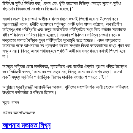
চিকিৎসা সুবিধা নিশ্চিত করা, রেশন এবং ঝুঁকি ভাতাসহ বিভিন্ন ক্ষেত্রে সুযোগ-সুবিধা
বাড়ানোর বিষয়গুলো সরকারের বিবেচনায় রয়েছে।’
সরকার জনগণকে দেওয়া অঙ্গীকার বাস্তবায়নে কখনই পিছপা হবে না উল্লেখ করে
প্রধানমন্ত্রী বলেন, দুর্নীতি-দুঃশাসনে পর্যুদস্ত একটি দুর্বল শাসন কাঠামো, অবনতিশীল
আইনশৃঙ্খলা পরিস্থিতি এবং ভঙ্গুর অর্থনৈতিক পরিস্থিতির মধ্য দিয়ে বর্তমান সরকারকে
রাষ্ট্র পরিচালনার দায়িত্ব নিতে হয়েছে। সরকার পরিচালনার দায়িত্ব নেওয়ার কয়েক
সপ্তাহের মাথায় বৈশ্বিক যুদ্ধ পরিস্থিতির মুখোমুখি হতে হয়েছে। এমন বাস্তবতায়
আমাদের পক্ষে আপনাদের সব প্রত্যাশা কয়েক সপ্তাহ কিংবা কয়েকমাসের মধ্যে পূরণ করা
সম্ভব নয়। কিন্তু আমরা পর্যায়ক্রমে প্রতিটি অঙ্গীকার বাস্তবায়নে কখনই পিছপা হবো
না।
অস্ত্রের শক্তির চেয়ে মানবিকতা, ন্যায়বিচার এবং জাতীয় ঐক্যই প্রধান শক্তি উল্লেখ
করে তিনিন্ত্রী বলেন, ‘আমাদের পথ সহজ নয়, কিন্তু আমাদের উদ্দেশ্য মহৎ। আমরা
একটি সমৃদ্ধ স্বনির্ভর গণতান্ত্রিক নিরাপদ মানবিক বাংলাদেশ গড়তে চাই।’
অনুষ্ঠানে স্বরাষ্ট্রমন্ত্রী সালাহউদ্দিন আহমদ, পুলিশের মহাপরিদর্শক আলী হোসেন ফকিরসহ
ঊর্ধ্বতন কর্মকর্তারা উপস্থিত ছিলেন।
সূত্র: বাসস
কালের আলো/এসএকে
আপনার মতামত লিখুন