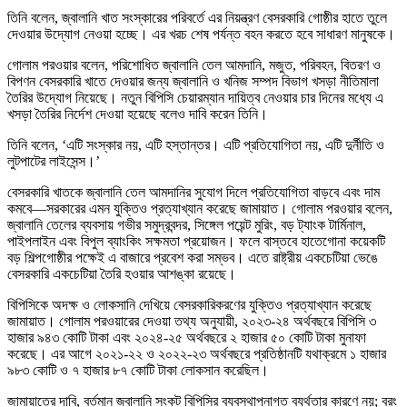
তিনি বলেন, জ্বালানি খাত সংস্কারের পরিবর্তে এর নিয়ন্ত্রণ বেসরকারি গোষ্ঠীর হাতে তুলে
দেওয়ার উদ্যোগ নেওয়া হচ্ছে। এর খরচ শেষ পর্যন্ত বহন করতে হবে সাধারণ মানুষকে।
গোলাম পরওয়ার বলেন, পরিশোধিত জ্বালানি তেল আমদানি, মজুত, পরিবহন, বিতরণ ও
বিপণন বেসরকারি খাতে দেওয়ার জন্য জ্বালানি ও খনিজ সম্পদ বিভাগ খসড়া নীতিমালা
তৈরির উদ্যোগ নিয়েছে। নতুন বিপিসি চেয়ারম্যান দায়িত্ব নেওয়ার চার দিনের মধ্যে এ
খসড়া তৈরির নির্দেশ দেওয়া হয়েছে বলেও দাবি করেন তিনি।
তিনি বলেন, ‘এটি সংস্কার নয়, এটি হস্তান্তর। এটি প্রতিযোগিতা নয়, এটি দুর্নীতি ও
লুটপাটের লাইসেন্স।’
বেসরকারি খাতকে জ্বালানি তেল আমদানির সুযোগ দিলে প্রতিযোগিতা বাড়বে এবং দাম
কমবে—সরকারের এমন যুক্তিও প্রত্যাখ্যান করেছে জামায়াত। গোলাম পরওয়ার বলেন,
জ্বালানি তেলের ব্যবসায় গভীর সমুদ্রবন্দর, সিঙ্গেল পয়েন্ট মুরিং, বড় ট্যাংক টার্মিনাল,
পাইপলাইন এবং বিপুল ব্যাংকিং সক্ষমতা প্রয়োজন। ফলে বাস্তবে হাতেগোনা কয়েকটি
বড় শিল্পগোষ্ঠীর পক্ষেই এ বাজারে প্রবেশ করা সম্ভব। এতে রাষ্ট্রীয় একচেটিয়া ভেঙে
বেসরকারি একচেটিয়া তৈরি হওয়ার আশঙ্কা রয়েছে।
বিপিসিকে অদক্ষ ও লোকসানি দেখিয়ে বেসরকারিকরণের যুক্তিও প্রত্যাখ্যান করেছে
জামায়াত। গোলাম পরওয়ারের দেওয়া তথ্য অনুযায়ী, ২০২৩-২৪ অর্থবছরে বিপিসি ৩
হাজার ৯৪৩ কোটি টাকা এবং ২০২৪-২৫ অর্থবছরে ২ হাজার ৫০ কোটি টাকা মুনাফা
করেছে। এর আগে ২০২১-২২ ও ২০২২-২৩ অর্থবছরে প্রতিষ্ঠানটি যথাক্রমে ১ হাজার
৯৮৩ কোটি ও ৭ হাজার ৮৭ কোটি টাকা লোকসান করেছিল।
জামায়াতের দাবি, বর্তমান জ্বালানি সংকট বিপিসির ব্যবস্থাপনাগত ব্যর্থতার কারণে নয়; বরং