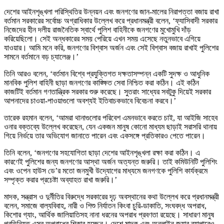
দেশের আইনশৃঙ্খলা পরিস্থিতির উন্নয়ন এবং জনগণের জান-মালের নিরাপত্তা বজায় রাখা
বর্তমান সরকারের সর্বোচ্চ অগ্রাধিকার উল্লেখ করে প্রধানমন্ত্রী বলেন, ‘ফ্যাসিবাদী সরকার
নিজেদের হীন দলীয় রাজনৈতিক স্বার্থে পুলিশ বাহিনীকে জনগণের মুখোমুখি দাঁড়
করিয়েছিলো। সেই অন্ধকারের সময় পেরিয়ে এখন সময় এসেছে নতুনভাবে এগিয়ে
যাওয়ার। আমি মনে করি, জনগণের বিশ্বাস অর্জন এবং সেই বিশ্বাস বজায় রাখাই পুলিশের
সামনে বর্তমানে বড় চ্যালেঞ্জ।’
তিনি আরও বলেন, ‘বর্তমান বিশ্বে প্রযুক্তিগত দক্ষতাসম্পন্ন একটি সুদক্ষ ও আধুনিক
মানবিক পুলিশ বাহিনী ছাড়া জনগণের কাঙ্ক্ষিত সেবা নিশ্চিত করা কঠিন। এই কঠিন
কাজটিই বর্তমান গণতান্ত্রিক সরকার শুরু করেছে। সুতরাং সাধ্যের সবটুকু দিয়েই সরকার
আপনাদের চাওয়া-পাওয়াগুলো অবশ্যই ইতিবাচকভাবে বিবেচনা করবে।’
তারেক রহমান বলেন, ‘আমরা থানাগুলোর পরিবেশ এমনভাবে করতে চাই, যা আইজি সাহেব
ওনার বক্তব্যে উল্লেখ করেছেন, যেন একজন মানুষ কোনো মাধ্যম ছাড়াই সরাসরি থানায়
গিয়ে নির্ভয়ে তার অভিযোগ জানাতে পারেন এবং একসঙ্গে প্রতিকারও পেতে পারেন।
তিনি বলেন, ‘জনগণের সহযোগিতা ছাড়া দেশের আইনশৃঙ্খলা রক্ষা করা কঠিন। এ
কারণেই পুলিশের জন্য জনগণের আস্থা অর্জন অত্যন্ত জরুরি। তাই কমিউনিটি পুলিশিং
এবং ওপেন হাউস ডে’র মতো জনমুখী উদ্যোগের মাধ্যমে জনগণকে পুলিশি কার্যক্রমে
সম্পৃক্ত করার প্রচেষ্টা অব্যাহত রাখা জরুরি।’
মাদক, সন্ত্রাস ও দুর্নীতির বিরুদ্ধে সরকারের দৃঢ় অবস্থানের কথা উল্লেখ করে প্রধানমন্ত্রী
বলেন, সমাজে বাল্যবিবাহ, নারী ও শিশু নির্যাতন কিংবা চুরি-ডাকাতি, সংঘবদ্ধ অপরাধ,
কিশোর গ্যাং, আর্থিক জালিয়াতিসহ নানা ধরনের অপরাধ প্রবণতা রয়েছে। সাধারণ মানুষ
প্রতিনিয়ত এসব অপরাধের শিকার হচ্ছেন। দেশে মাদক এবং অনলাইন জুয়ার ব্যাপারেও