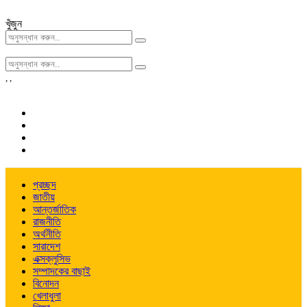
খুঁজুন
,
,
প্রচ্ছদ
জাতীয়
আন্তর্জাতিক
রাজনীতি
অর্থনীতি
সারাদেশ
এক্সক্লুসিভ
সম্পাদকের বাছাই
বিনোদন
খেলাধুলা