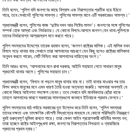
তিনি বলেন, ‘পুলিশ যদি জনগণের কাছে বিশ্বাস এবং নিরাপত্তার প্রতীক হয়ে উঠতে
পারে, তবে সেখানেই পুলিশের সাফল্য। পুলিশের সাফল্য মানে এটি সরকারেরও সাফল্য।’
প্রধানমন্ত্রী বলেন, পুলিশের কাজ ‘দুষ্টের দমন আর শিষ্টের লালন’। জনগণের সঙ্গে পুলিশের
সম্পর্ক হোক আস্থা এবং নির্ভরতার। যে কোনো বিপদে-আপদে জনগণ যেন থানা-পুলিশকে
তাদের নির্ভরযোগ্য আশ্রয়স্থল মনে করতে পারে।
পুলিশ সদস্যদের উদ্দেশ্যে তারেক রহমান বলেন, ‘জনগণ রাষ্ট্রের মালিক। এই মালিক যখন
বিপদে পড়ে থানায় যায় সেখানে তারা আপনাদের আচরণে যেন কিছু হলেও রাষ্ট্রের মালিকানা
অনুভব করতে পারেন, সেটি নিশ্চিত করা আপনাদের দায়িত্বের অংশ।’
তিনি আরও বলেন, ‘আপনাদের মনে রাখা দরকার, আইনি সহায়তা পেতে সাধারণ মানুষ
প্রথমেই থানায় আসে। পুলিশের সহায়তা চান।’
প্রধানমন্ত্রী বলেন, ‘বিপদে না পড়লে মানুষ থানায় যায় না। তাই থানায় যাওয়ার পর তার
বিপদ কমবে মানুষের মনে এমন ধারণা তৈরি হওয়া অত্যন্ত জরুরি। আপনারা অবশ্যই যে
কোনো বিষয়ে আইনগত পদক্ষেপ নেবেন। তবে সেখানে যদি মানবিকতার ছোঁয়া থাকে
তাহলে আপনাদের কারণে সরকারের সাফল্যগুলো জনমনে ইতিবাচক প্রভাব ফেলবে।’
পুলিশ সদস্যদের মাঠ পর্যায়ে সরকারের দূত উল্লেখ করে তিনি বলেন, ‘পুলিশ সদস্যরা
তাদের দক্ষতা এবং তাৎক্ষণিক কৌশলী সিদ্ধান্তের মাধ্যমে যে কোনো পরিস্থিতি নিয়ন্ত্রণে
খুবই গুরুত্বপূর্ণ ভূমিকা রাখতে পারে। তারা কেবল আইন প্রয়োগকারী বাহিনীর সদস্য নন;
তারা হচ্ছেন রাষ্ট্রে আইনশৃঙ্খলা রক্ষা, জনগণের নিরাপত্তার নিশ্চয়তা ও ন্যায়বিচার
প্রদানের প্রথম দ্বার।’