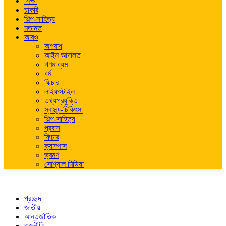
শিক্ষা
চাকরি
শিল্প-সাহিত্য
মতামত
আরও
অপরাধ
আইন আদালত
গণমাধ্যম
ধর্ম
ফিচার
লাইফস্টাইল
তথ্যপ্রযুক্তি
স্বাস্থ্য-চিকিৎসা
শিল্প-সাহিত্য
প্রবাস
ফিচার
ক্যাম্পাস
ভ্রমণ
সোশ্যাল মিডিয়া
প্রচ্ছদ
জাতীয়
আন্তর্জাতিক
রাজনীতি