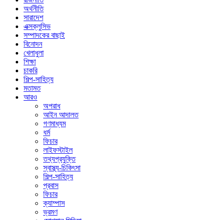
অর্থনীতি
সারাদেশ
এক্সক্লুসিভ
সম্পাদকের বাছাই
বিনোদন
খেলাধুলা
শিক্ষা
চাকরি
শিল্প-সাহিত্য
মতামত
আরও
অপরাধ
আইন আদালত
গণমাধ্যম
ধর্ম
ফিচার
লাইফস্টাইল
তথ্যপ্রযুক্তি
স্বাস্থ্য-চিকিৎসা
শিল্প-সাহিত্য
প্রবাস
ফিচার
ক্যাম্পাস
ভ্রমণ