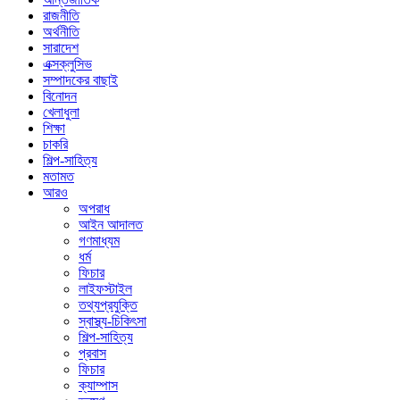
রাজনীতি
অর্থনীতি
সারাদেশ
এক্সক্লুসিভ
সম্পাদকের বাছাই
বিনোদন
খেলাধুলা
শিক্ষা
চাকরি
শিল্প-সাহিত্য
মতামত
আরও
অপরাধ
আইন আদালত
গণমাধ্যম
ধর্ম
ফিচার
লাইফস্টাইল
তথ্যপ্রযুক্তি
স্বাস্থ্য-চিকিৎসা
শিল্প-সাহিত্য
প্রবাস
ফিচার
ক্যাম্পাস