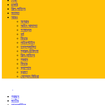
শিক্ষা
চাকরি
শিল্প-সাহিত্য
মতামত
আরও
অপরাধ
আইন আদালত
গণমাধ্যম
ধর্ম
ফিচার
লাইফস্টাইল
তথ্যপ্রযুক্তি
স্বাস্থ্য-চিকিৎসা
শিল্প-সাহিত্য
প্রবাস
ফিচার
ক্যাম্পাস
ভ্রমণ
সোশ্যাল মিডিয়া
প্রচ্ছদ
জাতীয়
আন্তর্জাতিক