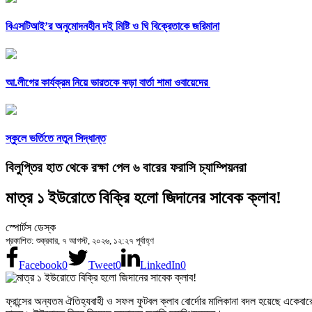
বিএসটিআই’র অনুমোদনহীন দই মিষ্টি ও ঘি বিক্রেতাকে জরিমানা
আ.লীগের কার্যক্রম নিয়ে ভারতকে কড়া বার্তা শামা ওবায়েদের
স্কুলে ভর্তিতে নতুন সিদ্ধান্ত
বিলুপ্তির হাত থেকে রক্ষা পেল ৬ বারের ফরাসি চ্যাম্পিয়নরা
মাত্র ১ ইউরোতে বিক্রি হলো জিদানের সাবেক ক্লাব!
স্পোর্টস ডেস্ক
প্রকাশিত: শুক্রবার, ৭ আগস্ট, ২০২৬, ১২:২৭ পূর্বাহ্ণ
Facebook
0
Tweet
0
LinkedIn
0
ফ্রান্সের অন্যতম ঐতিহ্যবাহী ও সফল ফুটবল ক্লাব বোর্দোর মালিকানা বদল হয়েছে একেবারেই প