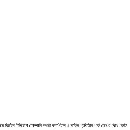
িটিশ বিনিয়োগ কোম্পানি স্পার্টা ক্যাপিটাল ও মার্কিন প্রতিষ্ঠান পার্ক বেঞ্চের যৌথ জোট