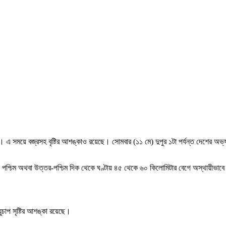
এ সময়ে বজ্রসহ বৃষ্টির আশঙ্কাও রয়েছে। সোমবার (১১ মে) দুপুর ১টা পর্যন্ত দেশের অভ্
 দিয়ে পশ্চিম অথবা উত্তর-পশ্চিম দিক থেকে ঘণ্টায় ৪৫ থেকে ৬০ কিলোমিটার বেগে অস্থায়ীভাব
ুচাপ সৃষ্টির আশঙ্কা রয়েছে।