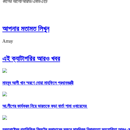
কালের আলো/আরডি/এমডিএইচ
আপনার মতামত লিখুন
Array
এই ক্যাটাগরির আরও খবর
মাহবুব আলী খান স্মরণে দোয়া মাহফিলে প্রধানমন্ত্রী
আ.লীগের কার্যক্রম নিয়ে ভারতকে কড়া বার্তা শামা ওবায়েদের
যুক্তরাষ্ট্রের প্যাসিফিক ফ্লিটের কমান্ডারের সফরে সামুদ্রিক নিরাপত্তা সহযোগিতা আরও 