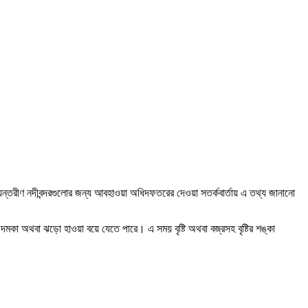
যন্তরীণ নদীবন্দরগুলোর জন্য আবহাওয়া অধিদফতরের দেওয়া সতর্কবার্তায় এ তথ্য জানানো
ে দমকা অথবা ঝড়ো হাওয়া বয়ে যেতে পারে। এ সময় বৃষ্টি অথবা বজ্রসহ বৃষ্টির শঙ্কা