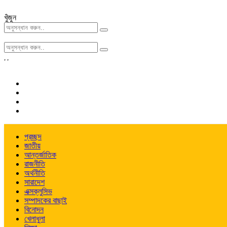
খুঁজুন
,
,
প্রচ্ছদ
জাতীয়
আন্তর্জাতিক
রাজনীতি
অর্থনীতি
সারাদেশ
এক্সক্লুসিভ
সম্পাদকের বাছাই
বিনোদন
খেলাধুলা