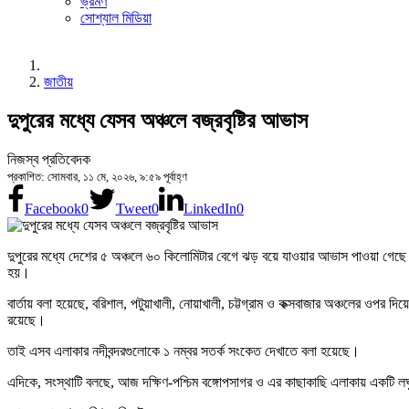
ভ্রমণ
সোশ্যাল মিডিয়া
জাতীয়
দুপুরের মধ্যে যেসব অঞ্চলে বজ্রবৃষ্টির আভাস
নিজস্ব প্রতিবেদক
প্রকাশিত: সোমবার, ১১ মে, ২০২৬, ৯:৫৯ পূর্বাহ্ণ
Facebook
0
Tweet
0
LinkedIn
0
দুপুরের মধ্যে দেশের ৫ অঞ্চলে ৬০ কিলোমিটার বেগে ঝড় বয়ে যাওয়ার আভাস পাওয়া গেছে। 
হয়।
বার্তায় বলা হয়েছে, বরিশাল, পটুয়াখালী, নোয়াখালী, চট্টগ্রাম ও কক্সবাজার অঞ্চলের ওপর
রয়েছে।
তাই এসব এলাকার নদীবন্দরগুলোকে ১ নম্বর সতর্ক সংকেত দেখাতে বলা হয়েছে।
এদিকে, সংস্থাটি বলছে, আজ দক্ষিণ-পশ্চিম বঙ্গোপসাগর ও এর কাছাকাছি এলাকায় একটি লঘ