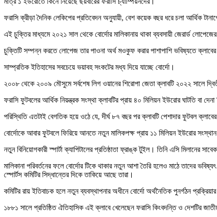
মাত্র ১ ইউরোতে কিনে নিয়েছে ছয়বারের ফরাসি চ্যাম্পিয়নদের।
ফরাসি ক্রীড়া দৈনিক লেকিপের প্রতিবেদন অনুযায়ী, বেশ কয়েক বছর ধরে চলা আর্থিক টানাপো
এই চুক্তির মাধ্যমে ২০২১ সাল থেকে বোর্দোর মালিকানায় থাকা ব্যবসায়ী জেরার্ড লোপে
চুক্তিটি সম্পন্ন করতে লোপেজ তার পাওনা অর্থ মওকুফ করার পাশাপাশি ভবিষ্যতে ক্লাবের 
সাম্প্রতিক ইতিহাসের সবচেয়ে ভয়াবহ সংকটের মধ্য দিয়ে যাচ্ছে বোর্দো।
২০০৮ থেকে ২০০৯ মৌসুমে সর্বশেষ লিগ ওয়ানের শিরোপা জেতা ক্লাবটি ২০২২ সালে দ্বিত
ফরাসি ফুটবলের আর্থিক নিয়ন্ত্রক সংস্থা ক্লাবটির প্রায় ৪০ মিলিয়ন ইউরোর ঘাটতি বা দেন
পরিস্থিতি এতটাই বেগতিক হয়ে ওঠে যে, দীর্ঘ ৮৭ বছর পর ক্লাবটি পেশাদার ফুটবল ক্লাব
বোর্দোকে আবার ফুটবলে ফিরিয়ে আনতে নতুন মালিকপক্ষ প্রায় ১১ মিলিয়ন ইউরোর সংস্থান করে
নতুন বিনিয়োগকারী স্পার্টা ক্যাপিটালের প্রতিষ্ঠাতা ফ্রাঙ্ক টুইল। তিনি এসি মিলানের সাব
মালিকানা পরিবর্তনের ফলে বোর্দোর টিকে থাকার নতুন আশা তৈরি হলেও মাঠে তাদের ভবিষ্
স্পোর্টস কমিটির সিদ্ধান্তের দিকে তাকিয়ে আছে তারা।
কমিটির রায় ইতিবাচক হলে নতুন ব্যবস্থাপনার অধীনে বোর্দো অর্থনৈতিক পুনর্গঠন প্রক্রি
১৮৮১ সালে প্রতিষ্ঠিত ঐতিহাসিক এই ক্লাবে খেলেছেন ফরাসি কিংবদন্তি ও দেশটির জাতীয় 