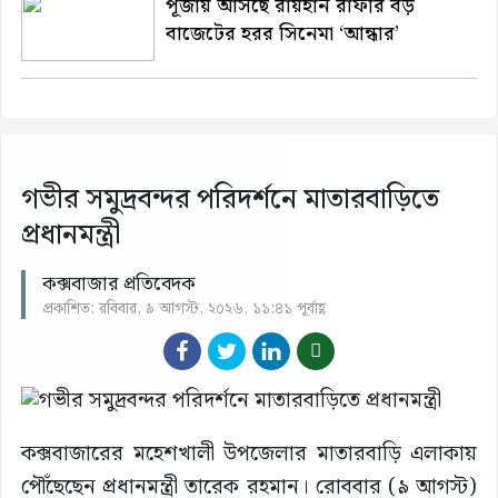
পূজায় আসছে রায়হান রাফীর বড়
বাজেটের হরর সিনেমা ‘আন্ধার’
গভীর সমুদ্রবন্দর পরিদর্শনে মাতারবাড়িতে
প্রধানমন্ত্রী
কক্সবাজার প্রতিবেদক
প্রকাশিত: রবিবার, ৯ আগস্ট, ২০২৬, ১১:৪১ পূর্বাহ্ণ
কক্সবাজারের মহেশখালী উপজেলার মাতারবাড়ি এলাকায়
পৌঁছেছেন প্রধানমন্ত্রী তারেক রহমান। রোববার (৯ আগস্ট)