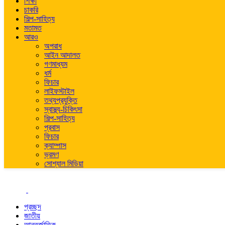
শিক্ষা
চাকরি
শিল্প-সাহিত্য
মতামত
আরও
অপরাধ
আইন আদালত
গণমাধ্যম
ধর্ম
ফিচার
লাইফস্টাইল
তথ্যপ্রযুক্তি
স্বাস্থ্য-চিকিৎসা
শিল্প-সাহিত্য
প্রবাস
ফিচার
ক্যাম্পাস
ভ্রমণ
সোশ্যাল মিডিয়া
প্রচ্ছদ
জাতীয়
আন্তর্জাতিক