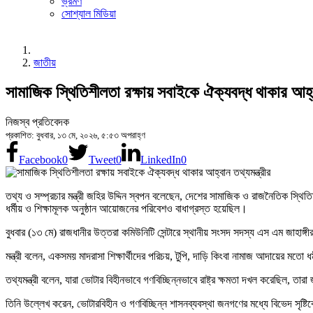
ভ্রমণ
সোশ্যাল মিডিয়া
জাতীয়
সামাজিক স্থিতিশীলতা রক্ষায় সবাইকে ঐক্যবদ্ধ থাকার আহ্বা
নিজস্ব প্রতিবেদক
প্রকাশিত: বুধবার, ১৩ মে, ২০২৬, ৫:৫৩ অপরাহ্ণ
Facebook
0
Tweet
0
LinkedIn
0
তথ্য ও সম্প্রচার মন্ত্রী জহির উদ্দিন স্বপন বলেছেন, দেশের সামাজিক ও রাজনৈতিক স
ধর্মীয় ও শিক্ষামূলক অনুষ্ঠান আয়োজনের পরিবেশও বাধাগ্রস্ত হয়েছিল।
বুধবার (১৩ মে) রাজধানীর উত্তরা কমিউনিটি সেন্টারে স্থানীয় সংসদ সদস্য এস এম জাহাঙ
মন্ত্রী বলেন, একসময় মাদরাসা শিক্ষার্থীদের পরিচয়, টুপি, দাড়ি কিংবা নামাজ আদায়ের মতো 
তথ্যমন্ত্রী বলেন, যারা ভোটার বিহীনভাবে গণবিচ্ছিন্নভাবে রাষ্ট্র ক্ষমতা দখল করেছিল, ত
তিনি উল্লেখ করেন, ভোটারবিহীন ও গণবিচ্ছিন্ন শাসনব্যবস্থা জনগণের মধ্যে বিভেদ সৃষ