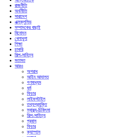
রাজনীতি
অর্থনীতি
সারাদেশ
এক্সক্লুসিভ
সম্পাদকের বাছাই
বিনোদন
খেলাধুলা
শিক্ষা
চাকরি
শিল্প-সাহিত্য
মতামত
আরও
অপরাধ
আইন আদালত
গণমাধ্যম
ধর্ম
ফিচার
লাইফস্টাইল
তথ্যপ্রযুক্তি
স্বাস্থ্য-চিকিৎসা
শিল্প-সাহিত্য
প্রবাস
ফিচার
ক্যাম্পাস