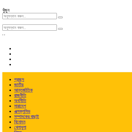
খুঁজুন
,
,
প্রচ্ছদ
জাতীয়
আন্তর্জাতিক
রাজনীতি
অর্থনীতি
সারাদেশ
এক্সক্লুসিভ
সম্পাদকের বাছাই
বিনোদন
খেলাধুলা