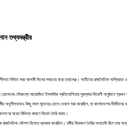
ন তথ্যমন্ত্রীর
্থিতিশীলতা নিশ্চিত করা আগামী দিনের সবচেয়ে বড়ো চ্যালেঞ্জ। অতীতের রাজনৈতিক অস্থিরত
্গীর হোসেনের সৌজন্যে আয়োজিত ইসলামিক প্রতিযোগিতার পুরস্কার বিতরণী অনুষ্ঠানে প্রধান
ধর্মীয় অনুশীলনকেও কিছু মহল সন্দেহের চোখে দেখতে শুরু করেছিল, যা বাংলাদেশের দীর্ঘদিনের ধ
ারা জনগণের মধ্যে বিভিন্ন কারণে বিভেদ তৈরি করত।
্টিকে রাজনৈতিক কৌশল হিসেবে ব্যবহার করেছিল। ধর্মীয় বিভাজন তৈরির অপচেষ্টা ছিল তার 