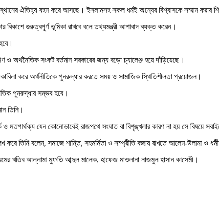
ূর্ণ সহাবস্থানের ঐতিহ্য বহন করে আসছে। ইসলামসহ সকল ধর্মই অন্যের বিশ্বাসকে সম্মান করা
 বিকাশে গুরুত্বপূর্ণ ভূমিকা রাখবে বলে তথ্যমন্ত্রী আশাবাদ ব্যক্ত করেন।
ক হবে।
ল ঋণ ও অর্থনৈতিক সংকট বর্তমান সরকারের জন্য বড়ো চ্যালেঞ্জ হয়ে দাঁড়িয়েছে।
োকাবিলা করে অর্থনীতিকে পুনরুদ্ধার করতে সময় ও সামাজিক স্থিতিশীলতা প্রয়োজন।
তিক পুনরুদ্ধার সম্ভব হবে।
ানান তিনি।
তর্ক ও মতপার্থক্য যেন কোনোভাবেই রাজপথে সংঘাত বা বিশৃঙ্খলার কারণ না হয় সে বিষয়ে স
্লেখ করে তিনি বলেন, সমাজে শান্তি, সহমর্মিতা ও সম্প্রীতি বজায় রাখতে আলেম-উলামা ও ধর্মীয় 
ররমের খতিব আল্লামা মুফতি আব্দুল মালেক, হাফেজ মাওলানা নাজমুল হাসান কাসেমী।