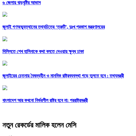
৬ জেলায় ঝড়বৃষ্টির আভাস
জুলাই গণঅভ্যুত্থানের তথ্যচিত্রে ‘ত্রুটি’, দুঃখ প্রকাশ মন্ত্রণালয়ের
দিল্লিতে শেখ হাসিনাকে কথা বলতে দেওয়ায় ক্ষুব্ধ ঢাকা
জুলাইয়ের চেতনায় বৈষম্যহীন ও মানবিক রাষ্ট্রব্যবস্থা গড়ে তুলতে হবে : তথ্যমন্ত্রী
বাংলাদেশ আর কখনো নির্ভরশীল রাষ্ট্র হবে না: পররাষ্ট্রমন্ত্রী
নতুন রেকর্ডের মালিক হলেন মেসি