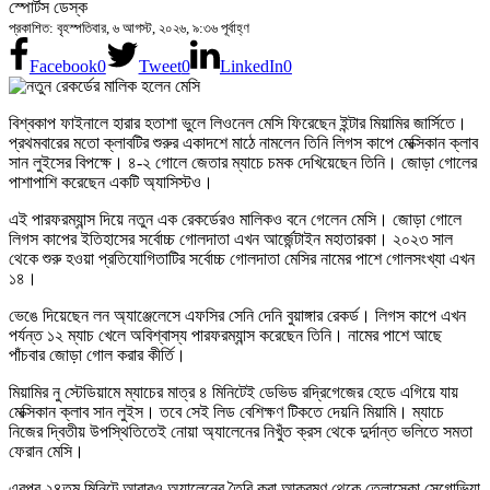
স্পোর্টস ডেস্ক
প্রকাশিত: বৃহস্পতিবার, ৬ আগস্ট, ২০২৬, ৯:৩৬ পূর্বাহ্ণ
Facebook
0
Tweet
0
LinkedIn
0
বিশ্বকাপ ফাইনালে হারার হতাশা ভুলে লিওনেল মেসি ফিরেছেন ইন্টার মিয়ামির জার্সিতে।
প্রথমবারের মতো ক্লাবটির শুরুর একাদশে মাঠে নামলেন তিনি লিগস কাপে মেক্সিকান ক্লাব
সান লুইসের বিপক্ষে। ৪-২ গোলে জেতার ম্যাচে চমক দেখিয়েছেন তিনি। জোড়া গোলের
পাশাপাশি করেছেন একটি অ্যাসিস্টও।
এই পারফরম্যান্স দিয়ে নতুন এক রেকর্ডেরও মালিকও বনে গেলেন মেসি। জোড়া গোলে
লিগস কাপের ইতিহাসের সর্বোচ্চ গোলদাতা এখন আর্জেন্টাইন মহাতারকা। ২০২৩ সাল
থেকে শুরু হওয়া প্রতিযোগিতাটির সর্বোচ্চ গোলদাতা মেসির নামের পাশে গোলসংখ্যা এখন
১৪।
ভেঙে দিয়েছেন লন অ্যাঞ্জেলেসে এফসির সেনি দেনি বুয়াঙ্গার রেকর্ড। লিগস কাপে এখন
পর্যন্ত ১২ ম্যাচ খেলে অবিশ্বাস্য পারফরম্যান্স করেছেন তিনি। নামের পাশে আছে
পাঁচবার জোড়া গোল করার কীর্তি।
মিয়ামির নু স্টেডিয়ামে ম্যাচের মাত্র ৪ মিনিটেই ডেভিড রদ্রিগেজের হেডে এগিয়ে যায়
মেক্সিকান ক্লাব সান লুইস। তবে সেই লিড বেশিক্ষণ টিকতে দেয়নি মিয়ামি। ম্যাচে
নিজের দ্বিতীয় উপস্থিতিতেই নোয়া অ্যালেনের নিখুঁত ক্রস থেকে দুর্দান্ত ভলিতে সমতা
ফেরান মেসি।
এরপর ২৪তম মিনিটে আবারও অ্যালেনের তৈরি করা আক্রমণ থেকে তেলাস্কো সেগোভিয়া