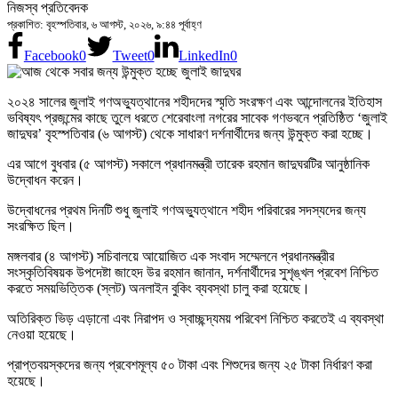
নিজস্ব প্রতিবেদক
প্রকাশিত: বৃহস্পতিবার, ৬ আগস্ট, ২০২৬, ৯:৪৪ পূর্বাহ্ণ
Facebook
0
Tweet
0
LinkedIn
0
২০২৪ সালের জুলাই গণঅভ্যুত্থানের শহীদদের স্মৃতি সংরক্ষণ এবং আন্দোলনের ইতিহাস
ভবিষ্যৎ প্রজন্মের কাছে তুলে ধরতে শেরেবাংলা নগরের সাবেক গণভবনে প্রতিষ্ঠিত ‘জুলাই
জাদুঘর’ বৃহস্পতিবার (৬ আগস্ট) থেকে সাধারণ দর্শনার্থীদের জন্য উন্মুক্ত করা হচ্ছে।
এর আগে বুধবার (৫ আগস্ট) সকালে প্রধানমন্ত্রী তারেক রহমান জাদুঘরটির আনুষ্ঠানিক
উদ্বোধন করেন।
উদ্বোধনের প্রথম দিনটি শুধু জুলাই গণঅভ্যুত্থানে শহীদ পরিবারের সদস্যদের জন্য
সংরক্ষিত ছিল।
মঙ্গলবার (৪ আগস্ট) সচিবালয়ে আয়োজিত এক সংবাদ সম্মেলনে প্রধানমন্ত্রীর
সংস্কৃতিবিষয়ক উপদেষ্টা জাহেদ উর রহমান জানান, দর্শনার্থীদের সুশৃঙ্খল প্রবেশ নিশ্চিত
করতে সময়ভিত্তিক (স্লট) অনলাইন বুকিং ব্যবস্থা চালু করা হয়েছে।
অতিরিক্ত ভিড় এড়ানো এবং নিরাপদ ও স্বাচ্ছন্দ্যময় পরিবেশ নিশ্চিত করতেই এ ব্যবস্থা
নেওয়া হয়েছে।
প্রাপ্তবয়স্কদের জন্য প্রবেশমূল্য ৫০ টাকা এবং শিশুদের জন্য ২৫ টাকা নির্ধারণ করা
হয়েছে।