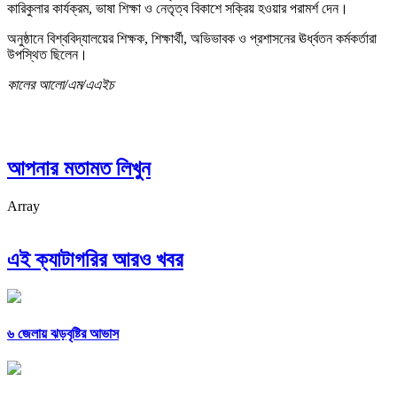
কারিকুলার কার্যক্রম, ভাষা শিক্ষা ও নেতৃত্ব বিকাশে সক্রিয় হওয়ার পরামর্শ দেন।
অনুষ্ঠানে বিশ্ববিদ্যালয়ের শিক্ষক, শিক্ষার্থী, অভিভাবক ও প্রশাসনের ঊর্ধ্বতন কর্মকর্তারা
উপস্থিত ছিলেন।
কালের আলো/এম/এএইচ
আপনার মতামত লিখুন
Array
এই ক্যাটাগরির আরও খবর
৬ জেলায় ঝড়বৃষ্টির আভাস