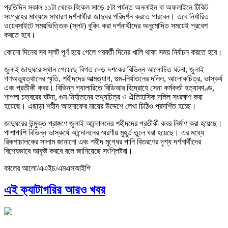
প্রতিদিন সকাল ১১টা থেকে বিকেল সাড়ে ৫টা পর্যন্ত অনলাইন বা অফলাইনে টিকিট
সংগ্রহের মাধ্যমে সাধারণ দর্শনার্থীরা জাদুঘর পরিদর্শন করতে পারবেন। তবে নির্ধারিত
ওয়েবসাইটে সময়ভিত্তিক (স্লট) বুকিং করা দর্শনার্থীদের অনুমোদিত সময়েই প্রবেশ
করতে হবে।
কোনো দিনের সব স্লট পূর্ণ হয়ে গেলে পরবর্তী দিনের খালি থাকা সময় নির্বাচন করতে হবে।
জুলাই জাদুঘরে স্থান পেয়েছে বিগত দেড় দশকের বিভিন্ন আলোচিত ঘটনা, জুলাই
গণঅভ্যুত্থানের স্মৃতি, শহীদদের আত্মত্যাগ, গুম-নির্যাতনের দলিল, আলোকচিত্র, ভাস্কর্য
এবং প্রতীকী কবর। বিভিন্ন গ্যালারিতে বিডিআর বিদ্রোহে সেনা কর্মকর্তা হত্যাকাণ্ড,
শাপলা চত্বরের ঘটনা, গুম-নির্যাতনের তথ্যচিত্র ও ঐতিহাসিক দলিল সংরক্ষণ করা
হয়েছে। এছাড়া শহীদ আহনাফের মায়ের উদ্দেশে লেখা চিঠিও প্রদর্শিত হচ্ছে।
জাদুঘরের উন্মুক্ত প্রাঙ্গণে জুলাই আন্দোলনের শহীদদের প্রতীকী কবর নির্মাণ করা হয়েছে।
পাশাপাশি বিভিন্ন ভাস্কর্যে আন্দোলনের স্মরণীয় মুহূর্ত তুলে ধরা হয়েছে। এর মধ্যে
রিকশাচালকের সালাম জানানো এবং শহীদ মুগ্ধের পানি বিতরণের দৃশ্য দর্শনার্থীদের
বিশেষভাবে আকৃষ্ট করবে বলে জানিয়েছে সংশ্লিষ্টরা।
কালের আলো/এএইচ/এমএসআইপি
এই ক্যাটাগরির আরও খবর