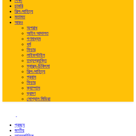
শিক্ষা
চাকরি
শিল্প-সাহিত্য
মতামত
আরও
অপরাধ
আইন আদালত
গণমাধ্যম
ধর্ম
ফিচার
লাইফস্টাইল
তথ্যপ্রযুক্তি
স্বাস্থ্য-চিকিৎসা
শিল্প-সাহিত্য
প্রবাস
ফিচার
ক্যাম্পাস
ভ্রমণ
সোশ্যাল মিডিয়া
প্রচ্ছদ
জাতীয়
আন্তর্জাতিক