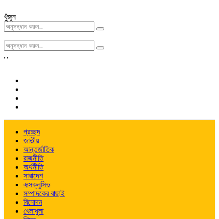
খুঁজুন
,
,
প্রচ্ছদ
জাতীয়
আন্তর্জাতিক
রাজনীতি
অর্থনীতি
সারাদেশ
এক্সক্লুসিভ
সম্পাদকের বাছাই
বিনোদন
খেলাধুলা