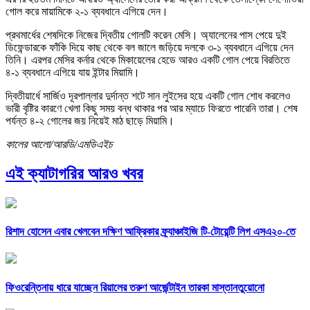
গোল করে মায়ামিকে ২-১ ব্যবধানে এগিয়ে দেন।
প্রথমার্ধের শেষদিকে নিজের দ্বিতীয় গোলটি করেন মেসি। অ্যালেনের পাস পেয়ে দুই
ডিফেন্ডারকে ফাঁকি দিয়ে কাছ থেকে বল জালে জড়িয়ে দলকে ৩-১ ব্যবধানে এগিয়ে দেন
তিনি। এরপর মেসির কর্নার থেকে মিকায়েলের হেডে আরও একটি গোল পেয়ে বিরতিতে
৪-১ ব্যবধানে এগিয়ে যায় ইন্টার মিয়ামি।
দ্বিতীয়ার্ধে সার্জিও দূরপাল্লার দুর্দান্ত শটে সান লুইসের হয়ে একটি গোল শোধ করলেও
ভারী বৃষ্টির কারণে খেলা কিছু সময় বন্ধ থাকার পর আর ম্যাচে ফিরতে পারেনি তারা। শেষ
পর্যন্ত ৪-২ গোলের জয় নিয়েই মাঠ ছাড়ে মিয়ামি।
কালের আলো/আরডি/এমডিএইচ
এই ক্যাটাগরির আরও খবর
রিশাদ হোসেন এবার খেলবেন দক্ষিণ আফ্রিকার ফ্র্যাঞ্চাইজি টি-টোয়েন্টি লিগ এসএ২০-তে
ফিওরেন্তিনায় ধারে যাচ্ছেন রিয়ালের তরুণ আর্জেন্টাইন তারকা মাস্তানতুয়োনো