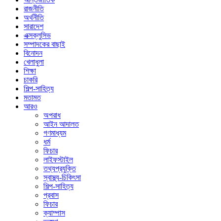
রাজনীতি
অর্থনীতি
সারাদেশ
এক্সক্লুসিভ
সম্পাদকের বাছাই
বিনোদন
খেলাধুলা
শিক্ষা
চাকরি
শিল্প-সাহিত্য
মতামত
আরও
অপরাধ
আইন আদালত
গণমাধ্যম
ধর্ম
ফিচার
লাইফস্টাইল
তথ্যপ্রযুক্তি
স্বাস্থ্য-চিকিৎসা
শিল্প-সাহিত্য
প্রবাস
ফিচার
ক্যাম্পাস