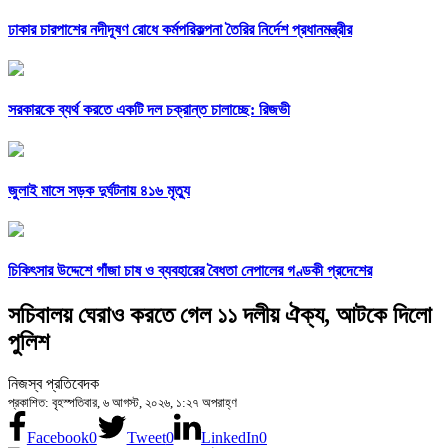
ঢাকার চারপাশের নদীদূষণ রোধে কর্মপরিকল্পনা তৈরির নির্দেশ প্রধানমন্ত্রীর
সরকারকে ব্যর্থ করতে একটি দল চক্রান্ত চালাচ্ছে: রিজভী
জুলাই মাসে সড়ক দুর্ঘটনায় ৪১৬ মৃত্যু
চিকিৎসার উদ্দেশে গাঁজা চাষ ও ব্যবহারের বৈধতা নেপালের গণ্ডকী প্রদেশের
সচিবালয় ঘেরাও করতে গেল ১১ দলীয় ঐক্য, আটকে দিলো
পুলিশ
নিজস্ব প্রতিবেদক
প্রকাশিত: বৃহস্পতিবার, ৬ আগস্ট, ২০২৬, ১:২৭ অপরাহ্ণ
Facebook
0
Tweet
0
LinkedIn
0