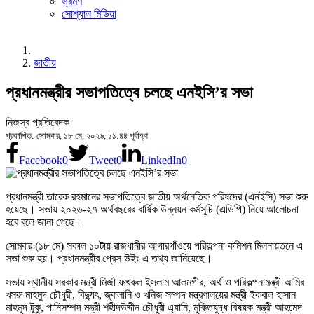
ভ্রমণ
সোশ্যাল মিডিয়া
জাতীয়
প্রধানমন্ত্রীর সভাপতিত্বে চলছে এনইসি’র সভা
নিজস্ব প্রতিবেদক
প্রকাশিত: সোমবার, ১৮ মে, ২০২৬, ১১:৪৪ পূর্বাহ্ণ
Facebook
0
Tweet
0
LinkedIn
0
প্রধানমন্ত্রী তারেক রহমানের সভাপতিত্বে জাতীয় অর্থনৈতিক পরিষদের (এনইসি) সভা শুরু
হয়েছে। সভায় ২০২৬-২৭ অর্থবছরের বার্ষিক উন্নয়ন কর্মসূচি (এডিপি) নিয়ে আলোচনা
হবে বলে জানা গেছে।
সোমবার (১৮ মে) সকাল ১০টায় রাজধানীর আগারগাঁওয়ে পরিকল্পনা কমিশন মিলনায়তনে এ
সভা শুরু হয়। প্রধানমন্ত্রীর প্রেস উইং এ তথ্য জানিয়েছে।
সভায় স্থানীয় সরকার মন্ত্রী মির্জা ফখরুল ইসলাম আলমগীর, অর্থ ও পরিকল্পনামন্ত্রী আমির
খসরু মাহমুদ চৌধুরী, বিদ্যুৎ, জ্বালানি ও খনিজ সম্পদ মন্ত্রণালয়ের মন্ত্রী ইকবাল হাসান
মাহমুদ টুকু, পানিসম্পদ মন্ত্রী শহীদউদ্দীন চৌধুরী এ্যানি, মুক্তিযুদ্ধ বিষয়ক মন্ত্রী আহমেদ