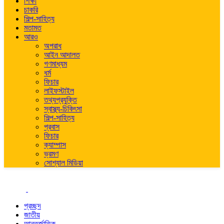
শিক্ষা
চাকরি
শিল্প-সাহিত্য
মতামত
আরও
অপরাধ
আইন আদালত
গণমাধ্যম
ধর্ম
ফিচার
লাইফস্টাইল
তথ্যপ্রযুক্তি
স্বাস্থ্য-চিকিৎসা
শিল্প-সাহিত্য
প্রবাস
ফিচার
ক্যাম্পাস
ভ্রমণ
সোশ্যাল মিডিয়া
প্রচ্ছদ
জাতীয়
আন্তর্জাতিক