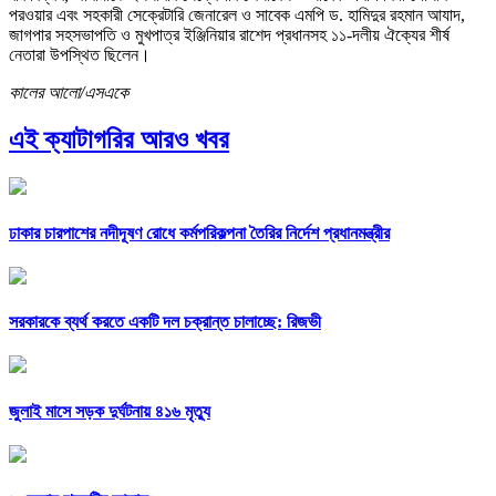
পরওয়ার এবং সহকারী সেক্রেটারি জেনারেল ও সাবেক এমপি ড. হামিদুর রহমান আযাদ,
জাগপার সহসভাপতি ও মুখপাত্র ইঞ্জিনিয়ার রাশেদ প্রধানসহ ১১-দলীয় ঐক্যের শীর্ষ
নেতারা উপস্থিত ছিলেন।
কালের আলো/এসএকে
এই ক্যাটাগরির আরও খবর
ঢাকার চারপাশের নদীদূষণ রোধে কর্মপরিকল্পনা তৈরির নির্দেশ প্রধানমন্ত্রীর
সরকারকে ব্যর্থ করতে একটি দল চক্রান্ত চালাচ্ছে: রিজভী
জুলাই মাসে সড়ক দুর্ঘটনায় ৪১৬ মৃত্যু