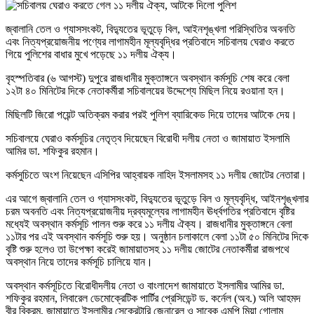
জ্বালানি তেল ও গ্যাসসংকট, বিদ্যুতের ভূতুড়ে বিল, আইনশৃঙ্খলা পরিস্থিতির অবনতি
এবং নিত্যপ্রয়োজনীয় পণ্যের লাগামহীন মূল্যবৃদ্ধির প্রতিবাদে সচিবালয় ঘেরাও করতে
গিয়ে পুলিশের বাধার মুখে পড়েছে ১১ দলীয় ঐক্য।
বৃহস্পতিবার (৬ আগস্ট) দুপুরে রাজধানীর মুক্তাঙ্গনে অবস্থান কর্মসূচি শেষ করে বেলা
১২টা ৪০ মিনিটের দিকে নেতাকর্মীরা সচিবালয়ের উদ্দেশ্যে মিছিল নিয়ে রওয়ানা হন।
মিছিলটি জিরো পয়েন্ট অতিক্রম করার পরই পুলিশ ব্যারিকেড দিয়ে তাদের আটকে দেয়।
সচিবালয়ে ঘেরাও কর্মসূচির নেতৃত্ব দিয়েছেন বিরোধী দলীয় নেতা ও জামায়াত ইসলামি
আমির ডা. শফিকুর রহমান।
কর্মসুচিতে অংশ নিয়েছেন এসিপির আহ্বায়ক নাহিদ ইসলামসহ ১১ দলীয় জোটের নেতারা।
এর আগে জ্বালানি তেল ও গ্যাসসংকট, বিদ্যুতের ভূতুড়ে বিল ও মূল্যবৃদ্ধি, আইনশৃঙ্খলার
চরম অবনতি এবং নিত্যপ্রয়োজনীয় দ্রব্যমূল্যের লাগামহীন ঊর্ধ্বগতির প্রতিবাদে বৃষ্টির
মধ্যেই অবস্থান কর্মসূচি পালন শুরু করে ১১ দলীয় ঐক্য। রাজধানীর মুক্তাঙ্গনে বেলা
১১টার পর এই অবস্থান কর্মসূচি শুরু হয়। অনুষ্ঠান চলাকালে বেলা ১১টা ৫০ মিনিটের দিকে
বৃষ্টি শুরু হলেও তা উপেক্ষা করেই জামায়াতসহ ১১ দলীয় জোটের নেতাকর্মীরা রাজপথে
অবস্থান নিয়ে তাদের কর্মসূচি চালিয়ে যান।
অবস্থান কর্মসূচিতে বিরোধীদলীয় নেতা ও বাংলাদেশ জামায়াতে ইসলামীর আমির ডা.
শফিকুর রহমান, লিবারেল ডেমোক্রেটিক পার্টির প্রেসিডেন্ট ড. কর্নেল (অব.) অলি আহমদ
বীর বিক্রম, জামায়াতে ইসলামীর সেক্রেটারি জেনারেল ও সাবেক এমপি মিয়া গোলাম