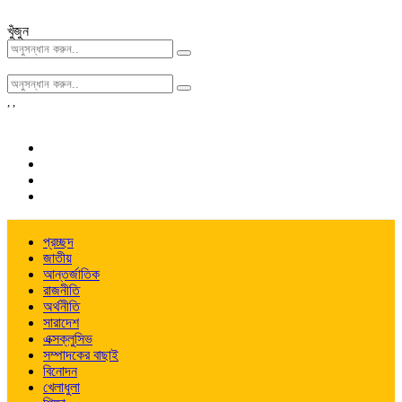
খুঁজুন
,
,
প্রচ্ছদ
জাতীয়
আন্তর্জাতিক
রাজনীতি
অর্থনীতি
সারাদেশ
এক্সক্লুসিভ
সম্পাদকের বাছাই
বিনোদন
খেলাধুলা