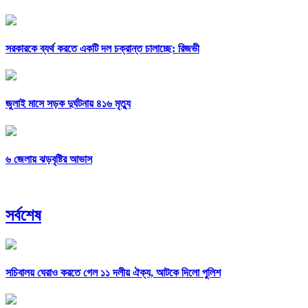
সরকারকে ব্যর্থ করতে একটি দল চক্রান্ত চালাচ্ছে: রিজভী
জুলাই মাসে সড়ক দুর্ঘটনায় ৪১৬ মৃত্যু
৬ জেলায় ঝড়বৃষ্টির আভাস
সর্বশেষ
সচিবালয় ঘেরাও করতে গেল ১১ দলীয় ঐক্য, আটকে দিলো পুলিশ