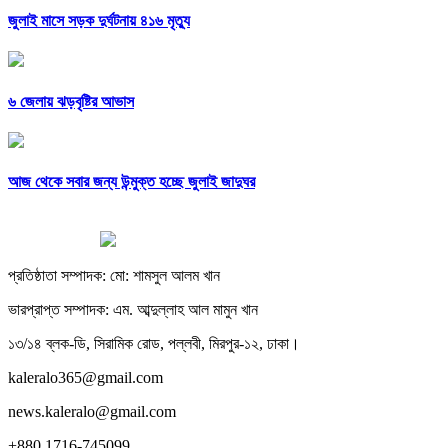
জুলাই মাসে সড়ক দুর্ঘটনায় ৪১৬ মৃত্যু
৬ জেলায় ঝড়বৃষ্টির আভাস
আজ থেকে সবার জন্য উন্মুক্ত হচ্ছে জুলাই জাদুঘর
প্রতিষ্ঠাতা সম্পাদক: মো: শামসুল আলম খান
ভারপ্রাপ্ত সম্পাদক: এম. আব্দুল্লাহ আল মামুন খান
১৩/১৪ ব্লক-ডি, সিরামিক রোড, পল্লবী, মিরপুর-১২, ঢাকা।
kaleralo365@gmail.com
news.kaleralo@gmail.com
+880 1716-745099