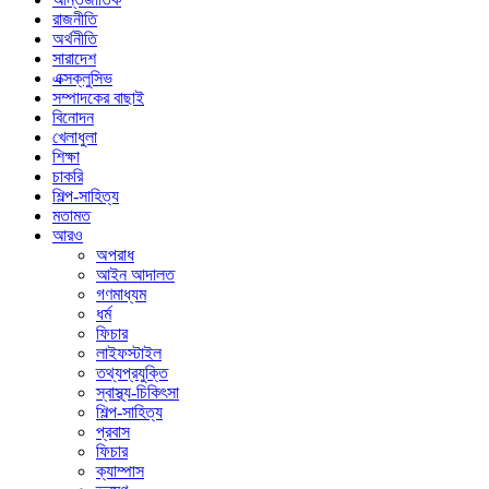
রাজনীতি
অর্থনীতি
সারাদেশ
এক্সক্লুসিভ
সম্পাদকের বাছাই
বিনোদন
খেলাধুলা
শিক্ষা
চাকরি
শিল্প-সাহিত্য
মতামত
আরও
অপরাধ
আইন আদালত
গণমাধ্যম
ধর্ম
ফিচার
লাইফস্টাইল
তথ্যপ্রযুক্তি
স্বাস্থ্য-চিকিৎসা
শিল্প-সাহিত্য
প্রবাস
ফিচার
ক্যাম্পাস