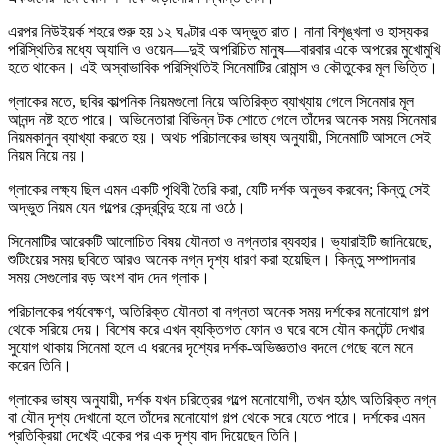
এরপর নিউইয়র্ক শহরে শুরু হয় ১২ ঘণ্টার এক অদ্ভুত রাত। নানা বিশৃঙ্খলা ও হাস্যকর
পরিস্থিতির মধ্যে অ্যালি ও ওয়েন—দুই অপরিচিত মানুষ—বারবার একে অপরের মুখোমুখি
হতে থাকেন। এই অস্বাভাবিক পরিস্থিতিই সিনেমাটির রোমান্স ও কৌতুকের মূল ভিত্তি।
গ্লাকের মতে, ছবির কাল্পনিক নিয়মগুলো নিয়ে অতিরিক্ত ব্যাখ্যায় গেলে সিনেমার মূল
আনন্দ নষ্ট হতে পারে। অভিনেতারা বিভিন্ন টক শোতে গেলে তাঁদের অনেক সময় সিনেমার
নিয়মকানুন ব্যাখ্যা করতে হয়। অথচ পরিচালকের ভাষ্য অনুযায়ী, সিনেমাটি আসলে সেই
নিয়ম নিয়ে নয়।
গ্লাকের লক্ষ্য ছিল এমন একটি পৃথিবী তৈরি করা, যেটি দর্শক অনুভব করবেন; কিন্তু সেই
অদ্ভুত নিয়ম যেন গল্পের কেন্দ্রবিন্দু হয়ে না ওঠে।
সিনেমাটির আরেকটি আলোচিত বিষয় যৌনতা ও নগ্নতার ব্যবহার। ভ্যারাইটি জানিয়েছে,
শুটিংয়ের সময় ছবিতে আরও অনেক নগ্ন দৃশ্য ধারণ করা হয়েছিল। কিন্তু সম্পাদনার
সময় সেগুলোর বড় অংশ বাদ দেন গ্লাক।
পরিচালকের পর্যবেক্ষণ, অতিরিক্ত যৌনতা বা নগ্নতা অনেক সময় দর্শকের মনোযোগ গল্প
থেকে সরিয়ে দেয়। বিশেষ করে এখন ব্যক্তিগত ফোন ও ঘরে বসে যৌন কনটেন্ট দেখার
সুযোগ থাকায় সিনেমা হলে এ ধরনের দৃশ্যের দর্শক-অভিজ্ঞতাও বদলে গেছে বলে মনে
করেন তিনি।
গ্লাকের ভাষ্য অনুযায়ী, দর্শক যখন চরিত্রের গল্পে মনোযোগী, তখন হঠাৎ অতিরিক্ত নগ্ন
বা যৌন দৃশ্য দেখানো হলে তাঁদের মনোযোগ গল্প থেকে সরে যেতে পারে। দর্শকের এমন
প্রতিক্রিয়া দেখেই একের পর এক দৃশ্য বাদ দিয়েছেন তিনি।