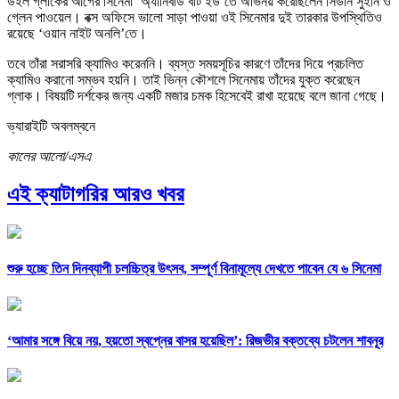
উইল গ্লাকের আগের সিনেমা ‘অ্যানিবডি বাট ইউ’তে অভিনয় করেছিলেন সিডনি সুইনি ও
গ্লেন পাওয়েল। বক্স অফিসে ভালো সাড়া পাওয়া ওই সিনেমার দুই তারকার উপস্থিতিও
রয়েছে ‘ওয়ান নাইট অনলি’তে।
তবে তাঁরা সরাসরি ক্যামিও করেননি। ব্যস্ত সময়সূচির কারণে তাঁদের দিয়ে প্রচলিত
ক্যামিও করানো সম্ভব হয়নি। তাই ভিন্ন কৌশলে সিনেমায় তাঁদের যুক্ত করেছেন
গ্লাক। বিষয়টি দর্শকের জন্য একটি মজার চমক হিসেবেই রাখা হয়েছে বলে জানা গেছে।
ভ্যারাইটি অবলম্বনে
কালের আলো/এসএ
এই ক্যাটাগরির আরও খবর
শুরু হচ্ছে তিন দিনব্যাপী চলচ্চিত্র উৎসব, সম্পূর্ণ বিনামূল্যে দেখতে পাবেন যে ৬ সিনেমা
‘আমার সঙ্গে বিয়ে নয়, হয়তো স্বপ্নের বাসর হয়েছিল’: রিজভীর বক্তব্যে চটলেন শাবনূর