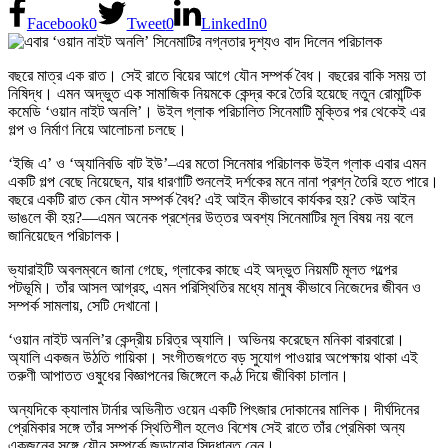
Facebook
0
Tweet
0
LinkedIn
0
বছরে মাত্র এক রাত। সেই রাতে বিয়ের আগে যৌন সম্পর্ক বৈধ। বছরের বাকি সময় তা
নিষিদ্ধ। এমন অদ্ভুত এক সামাজিক নিয়মকে কেন্দ্র করে তৈরি হয়েছে নতুন রোমান্টিক
কমেডি ‘ওয়ান নাইট অনলি’। উইল গ্লাক পরিচালিত সিনেমাটি মুক্তির পর থেকেই এর
গল্প ও নির্মাণ নিয়ে আলোচনা চলছে।
‘ইজি এ’ ও ‘অ্যানিবডি বাট ইউ’–এর মতো সিনেমার পরিচালক উইল গ্লাক এবার এমন
একটি গল্প বেছে নিয়েছেন, যার ধারণাটি শুনলেই দর্শকের মনে নানা প্রশ্ন তৈরি হতে পারে।
বছরে একটি রাত কেন যৌন সম্পর্ক বৈধ? এই আইন কীভাবে কার্যকর হয়? কেউ আইন
ভাঙলে কী হয়?—এমন অনেক প্রশ্নের উত্তর অবশ্য সিনেমাটির মূল বিষয় নয় বলে
জানিয়েছেন পরিচালক।
ভ্যারাইটি অবলম্বনে জানা গেছে, গ্লাকের কাছে এই অদ্ভুত নিয়মটি মূলত গল্পের
পটভূমি। তাঁর আসল আগ্রহ, এমন পরিস্থিতির মধ্যে মানুষ কীভাবে নিজেদের জীবন ও
সম্পর্ক সামলায়, সেটি দেখানো।
‘ওয়ান নাইট অনলি’র কেন্দ্রীয় চরিত্র অ্যালি। অভিনয় করেছেন মনিকা বারবারো।
অ্যালি একজন উঠতি গায়িকা। সংগীতজগতে বড় সুযোগ পাওয়ার অপেক্ষায় থাকা এই
তরুণী আপাতত ওষুধের বিজ্ঞাপনের জিঙ্গেলে কণ্ঠ দিয়ে জীবিকা চালান।
অন্যদিকে ক্যালাম টার্নার অভিনীত ওয়েন একটি পিৎজার দোকানের মালিক। দীর্ঘদিনের
প্রেমিকার সঙ্গে তাঁর সম্পর্ক স্থিতিশীল হলেও বিশেষ সেই রাতে তাঁর প্রেমিকা অন্য
একজনের সঙ্গে যৌন সম্পর্কে জড়ানোর সিদ্ধান্ত নেন।