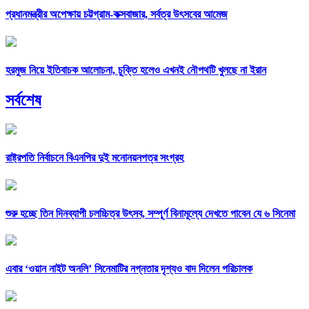
প্রধানমন্ত্রীর অপেক্ষায় চট্টগ্রাম-কক্সবাজার, সর্বত্র উৎসবের আমেজ
হরমুজ নিয়ে ইতিবাচক আলোচনা, চুক্তি হলেও এখনই নৌপথটি খুলছে না ইরান
সর্বশেষ
রাষ্ট্রপতি নির্বাচনে বিএনপির দুই মনোনয়নপত্র সংগ্রহ
শুরু হচ্ছে তিন দিনব্যাপী চলচ্চিত্র উৎসব, সম্পূর্ণ বিনামূল্যে দেখতে পাবেন যে ৬ সিনেমা
এবার ‘ওয়ান নাইট অনলি’ সিনেমাটির নগ্নতার দৃশ্যও বাদ দিলেন পরিচালক