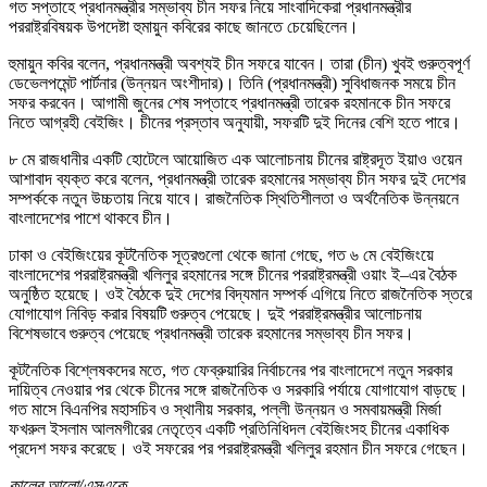
গত সপ্তাহে প্রধানমন্ত্রীর সম্ভাব্য চীন সফর নিয়ে সাংবাদিকেরা প্রধানমন্ত্রীর
পররাষ্ট্রবিষয়ক উপদেষ্টা হুমায়ুন কবিরের কাছে জানতে চেয়েছিলেন।
হুমায়ুন কবির বলেন, প্রধানমন্ত্রী অবশ্যই চীন সফরে যাবেন। তারা (চীন) খুবই গুরুত্বপূর্ণ
ডেভেলপমেন্ট পার্টনার (উন্নয়ন অংশীদার)। তিনি (প্রধানমন্ত্রী) সুবিধাজনক সময়ে চীন
সফর করবেন। আগামী জুনের শেষ সপ্তাহে প্রধানমন্ত্রী তারেক রহমানকে চীন সফরে
নিতে আগ্রহী বেইজিং। চীনের প্রস্তাব অনুযায়ী, সফরটি দুই দিনের বেশি হতে পারে।
৮ মে রাজধানীর একটি হোটেলে আয়োজিত এক আলোচনায় চীনের রাষ্ট্রদূত ইয়াও ওয়েন
আশাবাদ ব্যক্ত করে বলেন, প্রধানমন্ত্রী তারেক রহমানের সম্ভাব্য চীন সফর দুই দেশের
সম্পর্ককে নতুন উচ্চতায় নিয়ে যাবে। রাজনৈতিক স্থিতিশীলতা ও অর্থনৈতিক উন্নয়নে
বাংলাদেশের পাশে থাকবে চীন।
ঢাকা ও বেইজিংয়ের কূটনৈতিক সূত্রগুলো থেকে জানা গেছে, গত ৬ মে বেইজিংয়ে
বাংলাদেশের পররাষ্ট্রমন্ত্রী খলিলুর রহমানের সঙ্গে চীনের পররাষ্ট্রমন্ত্রী ওয়াং ই–এর বৈঠক
অনুষ্ঠিত হয়েছে। ওই বৈঠকে দুই দেশের বিদ্যমান সম্পর্ক এগিয়ে নিতে রাজনৈতিক স্তরে
যোগাযোগ নিবিড় করার বিষয়টি গুরুত্ব পেয়েছে। দুই পররাষ্ট্রমন্ত্রীর আলোচনায়
বিশেষভাবে গুরুত্ব পেয়েছে প্রধানমন্ত্রী তারেক রহমানের সম্ভাব্য চীন সফর।
কূটনৈতিক বিশ্লেষকদের মতে, গত ফেব্রুয়ারির নির্বাচনের পর বাংলাদেশে নতুন সরকার
দায়িত্ব নেওয়ার পর থেকে চীনের সঙ্গে রাজনৈতিক ও সরকারি পর্যায়ে যোগাযোগ বাড়ছে।
গত মাসে বিএনপির মহাসচিব ও স্থানীয় সরকার, পল্লী উন্নয়ন ও সমবায়মন্ত্রী মির্জা
ফখরুল ইসলাম আলমগীরের নেতৃত্বে একটি প্রতিনিধিদল বেইজিংসহ চীনের একাধিক
প্রদেশ সফর করেছে। ওই সফরের পর পররাষ্ট্রমন্ত্রী খলিলুর রহমান চীন সফরে গেছেন।
কালের আলো/এসএকে