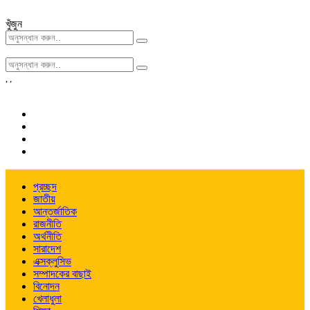
খুঁজুন
,
,
প্রচ্ছদ
জাতীয়
আন্তর্জাতিক
রাজনীতি
অর্থনীতি
সারাদেশ
এক্সক্লুসিভ
সম্পাদকের বাছাই
বিনোদন
খেলাধুলা