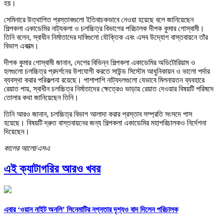
হয়।
সেমিনারে উত্থাপিত প্রস্তাবগুলো ইতিবাচকভাবে নেওয়া হয়েছে বলে জানিয়েছেন
শিল্পকলা একাডেমির নাট্যকলা ও চলচ্চিত্র বিভাগের পরিচালক দীপক কুমার গোস্বামী।
তিনি বলেন, স্বাধীন নির্মাতাদের দাবিগুলো যৌক্তিক এবং এসব উদ্যোগ বাস্তবায়নে তাঁর
বিভাগ একাত্ম।
দীপক কুমার গোস্বামী জানান, দেশের বিভিন্ন শিল্পকলা একাডেমির অডিটোরিয়াম ও
হলগুলো চলচ্চিত্র প্রদর্শনের উপযোগী করতে সাউন্ড সিস্টেম আধুনিকায়ন ও ভালো পর্দার
ব্যবস্থা করার পরিকল্পনা রয়েছে। পাশাপাশি নাট্যদলগুলো যেভাবে মিলনায়তন ব্যবহারে
রেয়াত পায়, স্বাধীন চলচ্চিত্র নির্মাতাদের ক্ষেত্রেও ভাড়ায় রেয়াত দেওয়ার বিষয়টি পরিষদে
তোলার কথা জানিয়েছেন তিনি।
তিনি আরও জানান, চলচ্চিত্র বিভাগ আলাদা করার প্রস্তাব সম্প্রতি সংসদে পাস
হয়েছে। বিষয়টি দ্রুত বাস্তবায়নের জন্য শিল্পকলা একাডেমির মহাপরিচালকও নির্দেশনা
দিয়েছেন।
কালের আলো/এসএ
এই ক্যাটাগরির আরও খবর
এবার ‘ওয়ান নাইট অনলি’ সিনেমাটির নগ্নতার দৃশ্যও বাদ দিলেন পরিচালক