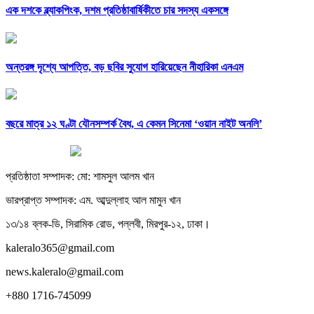
এক দশকে ব্ল্যাকপিংক, দশম প্রতিষ্ঠাবার্ষিকীতে চার সদস্য একসঙ্গে
অন্তরঙ্গ দৃশ্যে আপত্তি, বড় ছবির সুযোগ হারিয়েছেন নীহারিকা এনএম
বছরে মাত্র ১২ ঘণ্টা যৌনসম্পর্ক বৈধ, এ কেমন সিনেমা ‘ওয়ান নাইট অনলি’
প্রতিষ্ঠাতা সম্পাদক: মো: শামসুল আলম খান
ভারপ্রাপ্ত সম্পাদক: এম. আব্দুল্লাহ আল মামুন খান
১৩/১৪ ব্লক-ডি, সিরামিক রোড, পল্লবী, মিরপুর-১২, ঢাকা।
kaleralo365@gmail.com
news.kaleralo@gmail.com
+880 1716-745099