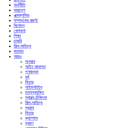
অর্থনীতি
সারাদেশ
এক্সক্লুসিভ
সম্পাদকের বাছাই
বিনোদন
খেলাধুলা
শিক্ষা
চাকরি
শিল্প-সাহিত্য
মতামত
আরও
অপরাধ
আইন আদালত
গণমাধ্যম
ধর্ম
ফিচার
লাইফস্টাইল
তথ্যপ্রযুক্তি
স্বাস্থ্য-চিকিৎসা
শিল্প-সাহিত্য
প্রবাস
ফিচার
ক্যাম্পাস
ভ্রমণ