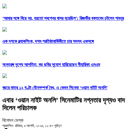
‘আমার সঙ্গে বিয়ে নয়, হয়তো স্বপ্নের বাসর হয়েছিল’: রিজভীর বক্তব্যে চটলেন শাবনূর
এক দশকে ব্ল্যাকপিংক, দশম প্রতিষ্ঠাবার্ষিকীতে চার সদস্য একসঙ্গে
অন্তরঙ্গ দৃশ্যে আপত্তি, বড় ছবির সুযোগ হারিয়েছেন নীহারিকা এনএম
বছরে মাত্র ১২ ঘণ্টা যৌনসম্পর্ক বৈধ, এ কেমন সিনেমা ‘ওয়ান নাইট অনলি’
এবার ‘ওয়ান নাইট অনলি’ সিনেমাটির নগ্নতার দৃশ্যও বাদ
দিলেন পরিচালক
বিনোদন ডেস্ক
প্রকাশিত: রবিবার, ৯ আগস্ট, ২০২৬, ১১:৪৭ পূর্বাহ্ণ