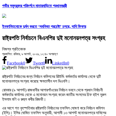
গভীর সমুদ্রবন্দর পরিদর্শনে মাতারবাড়িতে প্রধানমন্ত্রী
ইনফান্তিনোকে দুর্বল করতে ‘সমন্বিত প্রচেষ্টা’ চলছে, দাবি ফিফার
রাষ্ট্রপতি নির্বাচনে বিএনপির দুই মনোনয়নপত্র সংগ্রহ
নিজস্ব প্রতিবেদক
প্রকাশিত: রবিবার, ৯ আগস্ট, ২০২৬, ১২:৪০ অপরাহ্ণ
Facebook
0
Tweet
0
LinkedIn
0
রাষ্ট্রপতি নির্বাচনের জন্য নির্বাচন কমিশনের রিটার্নিং কর্মকর্তার কার্যালয় থেকে দুটি
মনোনয়নপত্র সংগ্রহ করেছে ক্ষমতাসীন দল বিএনপি।
রোববার (৯ আগস্ট) রাজধানীর আগারগাঁওয়ের নির্বাচন ভবনে থেকে প্রধান নির্বাচনী
কর্মকর্তার কার্যালয় থেকে এ মনোনয়ন সংগ্রহ করেন জাতীয় সংসদের চিফ হুইপ নূরুল
ইসলাম মণি ও রুহুল কবীর রিজভী।
এর আগে গত বৃহস্পতিবার রাষ্ট্রপতি নির্বাচনের তফসিল ঘোষণা করে নির্বাচন কমিশন
(ইসি)। ইসির ঘোষিত তফসিল অনুযায়ী, আগামী ১৩ আগস্ট মনোনয়নপত্র দাখিলের