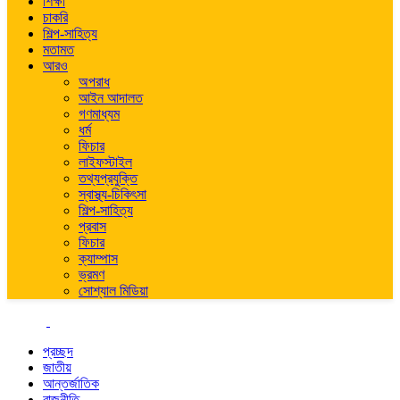
শিক্ষা
চাকরি
শিল্প-সাহিত্য
মতামত
আরও
অপরাধ
আইন আদালত
গণমাধ্যম
ধর্ম
ফিচার
লাইফস্টাইল
তথ্যপ্রযুক্তি
স্বাস্থ্য-চিকিৎসা
শিল্প-সাহিত্য
প্রবাস
ফিচার
ক্যাম্পাস
ভ্রমণ
সোশ্যাল মিডিয়া
প্রচ্ছদ
জাতীয়
আন্তর্জাতিক
রাজনীতি