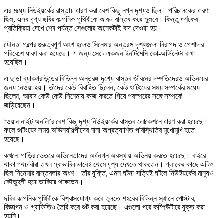
এর মধ্যে নিউইয়র্কের রাস্তায় ধারণ করা বেশ কিছু নগ্ন দৃশ্যও ছিল। পরিচালকের ধারণা
ছিল, এসব দৃশ্য ছবির কাল্পনিক পৃথিবীকে আরও বাস্তব করে তুলবে। কিন্তু দর্শকের
প্রতিক্রিয়া দেখে শেষ পর্যন্ত সেগুলোর অনেকটাই বাদ দেওয়া হয়।
যৌনতা গল্পের গুরুত্বপূর্ণ অংশ হলেও সিনেমার অন্তরঙ্গ দৃশ্যগুলো নিরাপদ ও পেশাদার
পরিবেশে ধারণ করা হয়েছে। এ জন্য সেটে একজন ইনটিমেসি কো-অর্ডিনেটর রাখা
হয়েছিল।
এ ছাড়া ব্যাকগ্রাউন্ডের বিভিন্ন অন্তরঙ্গ দৃশ্যে বাস্তব জীবনের দম্পতিদেরও অভিনয়ের
জন্য নেওয়া হয়। তাঁদের কেউ বিবাহিত ছিলেন, কেউ শুটিংয়ের সময় সম্পর্কের মধ্যে
ছিলেন, আবার কেউ কেউ সিনেমায় কাজ করতে গিয়ে পরস্পরের সঙ্গে সম্পর্কে
জড়িয়েছেন।
‘ওয়ান নাইট অনলি’র বেশ কিছু দৃশ্য নিউইয়র্কের বাস্তব লোকেশনে ধারণ করা হয়েছে।
ফলে শুটিংয়ের সময় অভিনয়শিল্পীদের নানা অপ্রত্যাশিত পরিস্থিতির মুখোমুখি হতে
হয়েছে।
কখনো গাড়ির ভেতরে অভিনেতাদের অর্ধনগ্ন অবস্থায় অভিনয় করতে হয়েছে। বাইরে
থাকা পথচারীরা তখন স্বাভাবিকভাবেই থেমে দৃশ্য দেখতে থাকতেন। গ্লাকের কাছে এটিও
ছিল সিনেমার বাস্তবতার অংশ। তাঁর যুক্তি, এমন ঘটনা সত্যিই ঘটলে নিউইয়র্কের মানুষও
কৌতূহলী হয়ে তাকিয়ে থাকতেন।
ছবির কাল্পনিক পৃথিবীকে বিশ্বাসযোগ্য করে তুলতে শহরের বিভিন্ন স্থানে পোস্টার,
বিজ্ঞাপন ও গ্রাফিতিও তৈরি করে শুট করা হয়েছে। এগুলো পরে কম্পিউটারে যুক্ত করা
হয়নি।