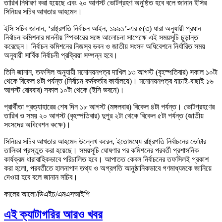
তারিখ নির্ধারণ করা হয়েছে এবং ২০ আগস্ট ভোটগ্রহণ অনুষ্ঠিত হবে বলে জানান ইসির
সিনিয়র সচিব আখতার আহমেদ।
ইসি সচিব জানান, ‘রাষ্ট্রপতি নির্বাচন আইন, ১৯৯১’-এর ৫(৩) ধারা অনুযায়ী প্রধান
নির্বাচন কমিশনার মাননীয় স্পিকারের সঙ্গে আলোচনা সাপেক্ষে এই সময়সূচি চূড়ান্ত
করেছেন। নির্বাচন কমিশনের নিজস্ব ভবন ও জাতীয় সংসদ অধিবেশনে নির্ধারিত সময়
অনুযায়ী সার্বিক নির্বাচনী প্রক্রিয়া সম্পন্ন হবে।
তিনি জানান, তফসিল অনুযায়ী মনোনয়নপত্র দাখিল ১৩ আগস্ট (বৃহস্পতিবার) সকাল ১০টা
থেকে বিকেল ৪টা পর্যন্ত (নির্বাচন কর্মকর্তার কার্যালয়ে)। মনোনয়নপত্র যাচাই-বাছাই ১৬
আগস্ট রোববার) সকাল ১০টা থেকে (ইসি ভবনে)।
প্রার্থীতা প্রত্যাহারের শেষ দিন ১৮ আগস্ট (মঙ্গলবার) বিকেল ৪টা পর্যন্ত। ভোটগ্রহণের
তারিখ ও সময় ২০ আগস্ট (বৃহস্পতিবার) দুপুর ২টা থেকে বিকেল ৫টা পর্যন্ত (জাতীয়
সংসদের অধিবেশন কক্ষে)।
সিনিয়র সচিব আখতার আহমেদ উল্লেখ করেন, ইতোমধ্যে রাষ্ট্রপতি নির্বাচনের ভোটার
তালিকা প্রস্তুত করা হয়েছে। সময়সূচি ঘোষণার পর কমিশনের পরবর্তী প্রশাসনিক
কার্যক্রম ধারাবাহিকভাবে পরিচালিত হবে। আপাতত কেবল নির্বাচনের তফসিলই প্রকাশ
করা হলো, পরবর্তীতে হালনাগাদ তথ্য ও অগ্রগতি আনুষ্ঠানিকভাবে গণমাধ্যমকে জানিয়ে
দেওয়া হবে বলে জানান সচিব।
কালের আলো/ডিএইচ/এমএসআইপি
এই ক্যাটাগরির আরও খবর