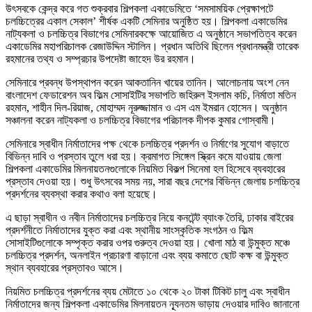
উৎসবকে কেন্দ্র করে গত শুক্রবার শিল্পকলা একাডেমিতে ‘সমসাময়িক প্রেক্ষাপটে
চলচ্চিত্রের একাল সেকাল’ শীর্ষক একটি সেমিনার অনুষ্ঠিত হয়। শিল্পকলা একাডেমির
নাট্যকলা ও চলচ্চিত্র বিভাগের সেমিনারকক্ষে আয়োজিত এ অনুষ্ঠানে সভাপতিত্ব করেন
একাডেমির মহাপরিচালক রেজাউদ্দিন স্টালিন। প্রধান অতিথি ছিলেন প্রধানমন্ত্রী তারেক
রহমানের তথ্য ও সম্প্রচার উপদেষ্টা জাহেদ উর রহমান।
সেমিনারে প্রবন্ধ উপস্থাপন করেন আকতানিন খায়ের তানিন। আলোচনায় অংশ নেন
বাংলাদেশ ফেডারেশন অব ফিল্ম সোসাইটির সভাপতি জহিরুল ইসলাম কচি, নির্মাতা মতিন
রহমান, শাহীন দিল-রিয়াজ, মোহাম্মদ নূরুজ্জামান ও এস এম ইমরান হোসেন। অনুষ্ঠান
সঞ্চালনা করেন নাট্যকলা ও চলচ্চিত্র বিভাগের পরিচালক দীপক কুমার গোস্বামী।
সেমিনারে স্বাধীন নির্মাতাদের পক্ষ থেকে চলচ্চিত্র প্রদর্শন ও নির্মাণের সুযোগ বাড়াতে
বিভিন্ন দাবি ও প্রস্তাব তুলে ধরা হয়। ক্রমাগত সিঙ্গেল স্ক্রিন কমে যাওয়ায় জেলা
শিল্পকলা একাডেমির মিলনায়তনগুলোকে নিয়মিত বিকল্প সিনেমা হল হিসেবে ব্যবহারের
প্রস্তাব দেওয়া হয়। শুধু উৎসবের সময় নয়, সারা বছর দেশের বিভিন্ন জেলায় চলচ্চিত্র
প্রদর্শনের ব্যবস্থা করার কথাও বলা হয়েছে।
এ ছাড়া স্বাধীন ও নবীন নির্মাতাদের চলচ্চিত্র নিয়ে কনটেন্ট ব্যাংক তৈরি, ঢাকার বাইরের
প্রদর্শনীতে নির্মাতাদের যুক্ত করা এবং স্থানীয় সাংস্কৃতিক সংগঠন ও ফিল্ম
সোসাইটিগুলোকে সম্পৃক্ত করার ওপর গুরুত্ব দেওয়া হয়। খোলা মাঠ বা উন্মুক্ত মঞ্চে
চলচ্চিত্র প্রদর্শন, অনলাইন প্রচারণা বাড়ানো এবং ব্যয় কমাতে ছোট কক্ষ বা উন্মুক্ত
স্থান ব্যবহারের প্রস্তাবও আসে।
নিয়মিত চলচ্চিত্র প্রদর্শনের ব্যয় মেটাতে ১০ থেকে ২০ টাকা টিকিট চালু এবং স্বাধীন
নির্মাতাদের জন্য শিল্পকলা একাডেমির মিলনায়তন ন্যূনতম ভাড়ায় দেওয়ার দাবিও জানানো