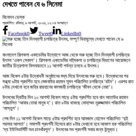
দেখতে পাবেন যে ৬ সিনেমা
বিনোদন ডেস্ক
প্রকাশিত: রবিবার, ৯ আগস্ট, ২০২৬, ১২:০৪ অপরাহ্ণ
Facebook
0
Tweet
0
LinkedIn
0
বাংলাদেশ শিল্পকলা একাডেমির উদ্যোগে আজ থেকে শুরু হচ্ছে তিন দিনব্যাপী চলচ্চিত্র
উৎসব ‘একল সেকাল’। শিল্পকলা একাডেমির নাট্যকলা ও চলচ্চিত্র বিভাগের আয়োজনে
জাতীয় চিত্রশালা মিলনায়তনে ১১ আগস্ট পর্যন্ত চলবে এ উৎসব।
আজ বিকেল ৫টায় উদ্বোধনী অনুষ্ঠানের মধ্য দিয়ে উৎসবের শুরু হবে। উদ্বোধনের পর
সন্ধ্যা ৬টায় প্রদর্শিত হবে মেজবাউর রহমান সুমন পরিচালিত চলচ্চিত্র ‘রইদ’। এরপর রাত
৮টায় দেখানো হবে জহির রায়হানের কালজয়ী চলচ্চিত্র ‘জীবন থেকে নেয়া’।
উৎসবের দ্বিতীয় দিন ১০ আগস্ট বিকেল সাড়ে ৫টায় প্রদর্শিত হবে খান আতাউর রহমান
পরিচালিত ‘আবার তোরা মানুষ হ’। রাত ৮টায় থাকছে মোহাম্মদ নূরুজ্জামান পরিচালিত
‘মাস্তুল’।
শেষ দিন ১১ আগস্ট বিকেল সাড়ে ৫টায় প্রদর্শিত হবে আমজাদ হোসেন পরিচালিত ‘দুই
পয়সার আলতা’। সমাপনী প্রদর্শনী হিসেবে রাত ৮টায় দেখানো হবে আকাশ হক পরিচালিত
‘দ্য ইউনিভার্সিটি অব চানখাঁরপুল’। উৎসবের সব প্রদর্শনী সবার জন্য উন্মুক্ত।