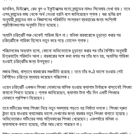
ডানকিন, ডিউরেক্স, রেড বুল ও ইকুইনক্সের মতো ব্র্যান্ডের নামও সিনেমায় দেখা যায়। তবে
এসব ব্র্যান্ডের কাছ থেকে অর্থ নেওয়া হয়নি বলে জানিয়েছেন গ্লাক। বরং ছবির গল্প
অনুযায়ী ব্র্যান্ডের নাম ও বিজ্ঞাপনের পরিবর্তিত সংস্করণ ব্যবহারের জন্য সংশ্লিষ্ট
প্রতিষ্ঠানগুলোর অনুমতি নিতে হয়েছে।
অ্যালি চরিত্রটি শুরু থেকেই গায়িকা ছিল না। মনিকা বারবারোকে চূড়ান্ত করার পর
চরিত্রটিকে গায়িকা হিসেবে নতুন করে গড়ে তোলেন গ্লাক।
পরিচালকের অভ্যাস হলো, কোনো অভিনেতাকে চূড়ান্ত করার পর তাঁর বৈশিষ্ট্য অনুযায়ী
চিত্রনাট্যে পরিবর্তন আনা। বারবারোর সঙ্গে কথা বলার পর তাঁর মনে হয়, অ্যালির গায়িকা
হওয়াই চরিত্রটির জন্য উপযুক্ত।
মজার বিষয়, বাস্তবে বারবারোর মঞ্চভীতি রয়েছে। তবে তাঁর কণ্ঠ ভালো হওয়ায় সেই
বৈশিষ্ট্যও চরিত্রে ব্যবহার করেছেন পরিচালক।
ওয়েন চরিত্রটি একজন পিৎজা দোকানের মালিক হওয়ায় ক্যালাম টার্নারকে বাস্তবেই পিৎজা
বানানো শিখতে হয়েছে। গ্লাক জানিয়েছেন, ক্যালাম টানা পাঁচ দিন একটি পিৎজার
দোকানে প্রশিক্ষণ নিয়েছেন।
তবে শুটিংয়ের সময় পিৎজা নিয়ে নতুন সমস্যায় পড়তে হয় নির্মাতা দলকে। পিৎজা দ্রুত
ঠান্ডা হয়ে যাওয়ায় ক্যামেরায় ভালো দেখানোর জন্য বারবার নতুন পিৎজা বানাতে হয়েছে।
অভিনেতারাও শুটিংয়ের সময় সত্যিকারের পিৎজা খেয়েছেন। একপর্যায়ে মনিকা ও
ক্যালামকে বলতে হয়েছে, তাঁরা আর খেতে পারছেন না।