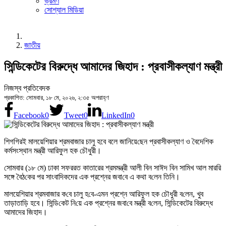
ভ্রমণ
সোশ্যাল মিডিয়া
জাতীয়
সিন্ডিকেটের বিরুদ্ধে আমাদের জিহাদ : প্রবাসীকল্যাণ মন্ত্রী
নিজস্ব প্রতিবেদক
প্রকাশিত: সোমবার, ১৮ মে, ২০২৬, ২:৩৫ অপরাহ্ণ
Facebook
0
Tweet
0
LinkedIn
0
শিগ‌গিরই মালয়েশিয়ার শ্রমবাজার চালু হবে বলে জা‌নিয়ে‌ছেন প্রবাসীকল্যাণ ও বৈদেশিক
কর্মসংস্থান মন্ত্রী আরিফুল হক চৌধুরী।
সোমবার (১৮ মে) ঢাকা সফররত কাতারের শ্রমমন্ত্রী আলী বিন সাঈদ বিন সামিখ আল মাররি
সঙ্গে বৈঠ‌কের পর সাংবাদিকদের এক প্রশ্নের জবা‌বে এ কথা ব‌লেন তি‌নি।
মালয়েশিয়ার শ্রমবাজার ক‌বে চালু হ‌বে-এমন প্রশ্নে আরিফুল হক চৌধুরী ব‌লেন, খুব
তাড়াতাড়ি হবে। সি‌ন্ডি‌কেট নি‌য়ে এক প্রশ্নের জবা‌বে মন্ত্রী ব‌লেন, সিন্ডিকেটের বিরুদ্ধে
আমাদের জিহাদ।