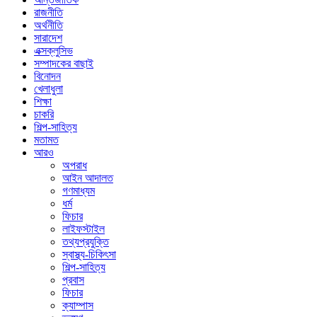
রাজনীতি
অর্থনীতি
সারাদেশ
এক্সক্লুসিভ
সম্পাদকের বাছাই
বিনোদন
খেলাধুলা
শিক্ষা
চাকরি
শিল্প-সাহিত্য
মতামত
আরও
অপরাধ
আইন আদালত
গণমাধ্যম
ধর্ম
ফিচার
লাইফস্টাইল
তথ্যপ্রযুক্তি
স্বাস্থ্য-চিকিৎসা
শিল্প-সাহিত্য
প্রবাস
ফিচার
ক্যাম্পাস