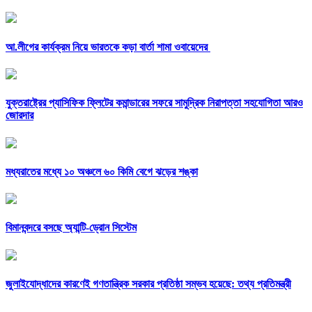
আ.লীগের কার্যক্রম নিয়ে ভারতকে কড়া বার্তা শামা ওবায়েদের
যুক্তরাষ্ট্রের প্যাসিফিক ফ্লিটের কমান্ডারের সফরে সামুদ্রিক নিরাপত্তা সহযোগিতা আরও
জোরদার
মধ্যরাতের মধ্যে ১০ অঞ্চলে ৬০ কিমি বেগে ঝড়ের শঙ্কা
বিমানবন্দরে বসছে অ্যান্টি-ড্রোন সিস্টেম
জুলাইযোদ্ধাদের কারণেই গণতান্ত্রিক সরকার প্রতিষ্ঠা সম্ভব হয়েছে: তথ্য প্রতিমন্ত্রী