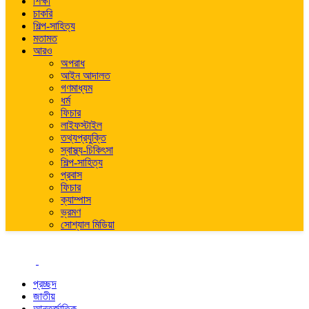
শিক্ষা
চাকরি
শিল্প-সাহিত্য
মতামত
আরও
অপরাধ
আইন আদালত
গণমাধ্যম
ধর্ম
ফিচার
লাইফস্টাইল
তথ্যপ্রযুক্তি
স্বাস্থ্য-চিকিৎসা
শিল্প-সাহিত্য
প্রবাস
ফিচার
ক্যাম্পাস
ভ্রমণ
সোশ্যাল মিডিয়া
প্রচ্ছদ
জাতীয়
আন্তর্জাতিক