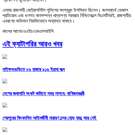
এসময় রাজশাহী মেট্রোপলিটন পুলিশের সদস্যবৃন্দ উপস্থিত ছিলেন। জনস্বার্থে ভেজাল
প্রতিরোধ এবং গুণগত মানসম্পন্ন খাদ্যপণ্য সরবরাহ নিশ্চিতকল্পে বিএসটিআই, রাজশাহীর
এধরণের অভিযান নিয়মিতভাবে অব্যাহত থাকবে।
কালের আলো/এএইচ/এমএসআইপি
এই ক্যাটাগরির আরও খবর
নাইক্ষ্যংছড়িতে ৮৯ হাজার ৯১৬ ইয়াবা জব্দ
দেশের জ্বালানি সংকট কাটাতে সময় লাগবে: বাণিজ্যমন্ত্রী
শেরপুরের কিংবদন্তি আইনজীবী নারায়ণ চন্দ্র হোড় বাচ্চু আর নেই