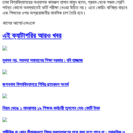
ঢাকা বিশ্ববিদ্যালয়ের অধ্যাপক কামরুল হাসান মামুন বলেন, প্রথম থেকে পঞ্চম শ্রেণি
পর্যন্ত কোনো অবস্থাতেই ভর্তি পরীক্ষা নেওয়া উচিত নয়। এতে কোচিং বাণিজ্য বাড়বে
এবং শিশুদের ওপর অপ্রয়োজনীয় মানসিক চাপ তৈরি হবে।
কালের আলো/এসএকে
এই ক্যাটাগরির আরও খবর
মুখস্থ নয়, সমস্যা সমাধানের শিক্ষা দরকার : ববি হাজ্জাজ
জগন্নাথ বিশ্ববিদ্যালয়ে শিবির-ছাত্রদল সংঘর্ষ
নিয়ম ভেঙে ১ মাদ্রাসার ১৯ শিক্ষক-কর্মচারী তুললেন দেড় কোটি টাকা
শারীরিক বা কোন সীমাবদ্ধতা শিশুর স্বপ্নপূরণের পথে বাধা হতে পারে না : প্রাথমিক ও