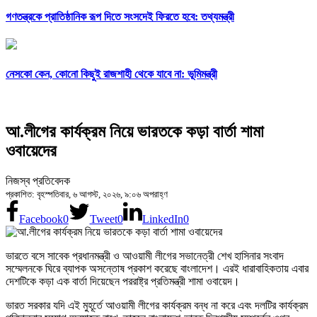
গণতন্ত্রকে প্রাতিষ্ঠানিক রূপ দিতে সংসদেই ফিরতে হবে: তথ্যমন্ত্রী
নেসকো কেন, কোনো কিছুই রাজশাহী থেকে যাবে না: ভূমিমন্ত্রী
আ.লীগের কার্যক্রম নিয়ে ভারতকে কড়া বার্তা শামা
ওবায়েদের
নিজস্ব প্রতিবেদক
প্রকাশিত: বৃহস্পতিবার, ৬ আগস্ট, ২০২৬, ৯:০৬ অপরাহ্ণ
Facebook
0
Tweet
0
LinkedIn
0
ভারতে বসে সাবেক প্রধানমন্ত্রী ও আওয়ামী লীগের সভানেত্রী শেখ হাসিনার সংবাদ
সম্মেলনকে ঘিরে ব্যাপক অসন্তোষ প্রকাশ করেছে বাংলাদেশ। এরই ধারাবাহিকতায় এবার
দেশটিকে কড়া এক বার্তা দিয়েছেন পররাষ্ট্র প্রতিমন্ত্রী শামা ওবায়েদ।
ভারত সরকার যদি এই মুহূর্তে আওয়ামী লীগের কার্যক্রম বন্ধ না করে এবং দলটির কার্যক্রম