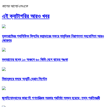
কালের আলো/এসএকে
এই ক্যাটাগরির আরও খবর
যুক্তরাষ্ট্রের প্যাসিফিক ফ্লিটের কমান্ডারের সফরে সামুদ্রিক নিরাপত্তা সহযোগিতা আরও
জোরদার
মধ্যরাতের মধ্যে ১০ অঞ্চলে ৬০ কিমি বেগে ঝড়ের শঙ্কা
বিমানবন্দরে বসছে অ্যান্টি-ড্রোন সিস্টেম
জুলাইযোদ্ধাদের কারণেই গণতান্ত্রিক সরকার প্রতিষ্ঠা সম্ভব হয়েছে: তথ্য প্রতিমন্ত্রী