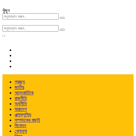
খুঁজুন
,
,
প্রচ্ছদ
জাতীয়
আন্তর্জাতিক
রাজনীতি
অর্থনীতি
সারাদেশ
এক্সক্লুসিভ
সম্পাদকের বাছাই
বিনোদন
খেলাধুলা