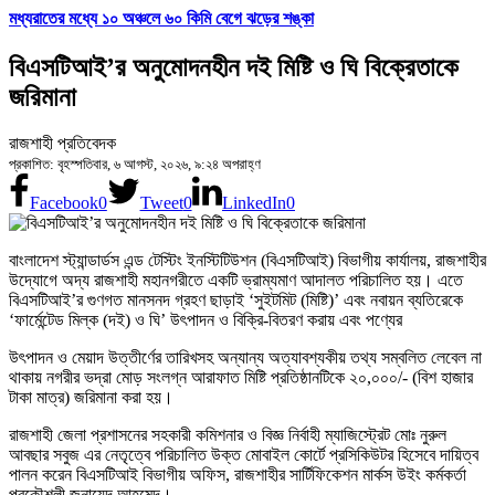
মধ্যরাতের মধ্যে ১০ অঞ্চলে ৬০ কিমি বেগে ঝড়ের শঙ্কা
বিএসটিআই’র অনুমোদনহীন দই মিষ্টি ও ঘি বিক্রেতাকে
জরিমানা
রাজশাহী প্রতিবেদক
প্রকাশিত: বৃহস্পতিবার, ৬ আগস্ট, ২০২৬, ৯:২৪ অপরাহ্ণ
Facebook
0
Tweet
0
LinkedIn
0
বাংলাদেশ স্ট্যান্ডার্ডস এন্ড টেস্টিং ইনস্টিটিউশন (বিএসটিআই) বিভাগীয় কার্যালয়, রাজশাহীর
উদ্যোগে অদ্য রাজশাহী মহানগরীতে একটি ভ্রাম্যমাণ আদালত পরিচালিত হয়। এতে
বিএসটিআই’র গুণগত মানসনদ গ্রহণ ছাড়াই ‘সুইটমিট (মিষ্টি)’ এবং নবায়ন ব্যতিরেকে
‘ফার্মেন্টেড মিল্ক (দই) ও ঘি’ উৎপাদন ও বিক্রি-বিতরণ করায় এবং পণ্যের
উৎপাদন ও মেয়াদ উত্তীর্ণের তারিখসহ অন্যান্য অত্যাবশ্যকীয় তথ্য সম্বলিত লেবেল না
থাকায় নগরীর ভদ্রা মোড় সংলগ্ন আরাফাত মিষ্টি প্রতিষ্ঠানটিকে ২০,০০০/- (বিশ হাজার
টাকা মাত্র) জরিমানা করা হয়।
রাজশাহী জেলা প্রশাসনের সহকারী কমিশনার ও বিজ্ঞ নির্বাহী ম্যাজিস্ট্রেট মোঃ নুরুল
আবছার সবুজ এর নেতৃত্বে পরিচালিত উক্ত মোবাইল কোর্টে প্রসিকিউটর হিসেবে দায়িত্ব
পালন করেন বিএসটিআই বিভাগীয় অফিস, রাজশাহীর সার্টিফিকেশন মার্কস উইং কর্মকর্তা
প্রকৌশলী জুনায়েদ আহমেদ।