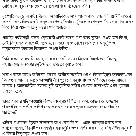
পরিচালনার সুযোগ অব্যাহত রাখে, তাহলে বাংলাদেশ-ভারত দ্বিপক্ষীয় সম্পর্কের ওপর
নেতিবাচক প্রভাব পড়তে পারে বলে জানিয়ে দিয়েছেন তিনি।
বৃহস্পতিবার (৬ আগস্ট) বিকেলে সাংবাদিকদের সঙ্গে আলাপকালে রাজধানী নয়াদিল্লিতে ৫
আগস্ট আয়োজিত একটি অনুষ্ঠানে শেখ হাসিনার ভার্চ্যুয়াল অংশগ্রহণ নিয়ে প্রশ্নের জবাব
দিতে গিয়ে এমন মন্তব্য করেন শামা ওবায়েদ।
পররাষ্ট্র প্রতিমন্ত্রী বলেন, স্বৈরাচারী একটি দলকে কথা বলার সুযোগ দেওয়া হবে কি না,
সেই সিদ্ধান্ত ভারতেরই নিতে হবে। তবে, বাংলাদেশের জনগণের অনুভূতি ও
বাস্তবতাকে ভারতের বিবেচনায় নেওয়া উচিত।
তিনি বলেন, ভারত কী করবে, না করবে, সেটি তাদের নিজস্ব সিদ্ধান্ত। কিন্তু,
বাংলাদেশের জনগণের সেন্টিমেন্টকে ভারতের বুঝতে হবে।
শামা ওবায়েদ আরও অভিযোগ করেন, অতীতে সংঘটিত গুম ও বিচারবহির্ভূত হত্যাকাণ্ডের
বিষয়গুলো আড়াল করতে আওয়ামী লীগ পুরোনো সন্ত্রাসবাদ ও জঙ্গিবাদের তত্ত্ব সামনে
আনছে। আন্তর্জাতিক মহলের দৃষ্টি অন্যদিকে সরিয়ে নেওয়ার উদ্দেশ্যেই এমন প্রচেষ্টা
চালানো হচ্ছে।
ভারত সরকার যদি আওয়ামী লীগের কার্যক্রম সীমিত না করে, তাহলে তা দুদেশের
পারস্পরিক সম্পর্ককে ক্ষতিগ্রস্ত করতে পারে বলে পুনরায় মন্তব্য করেন পররাষ্ট্র
প্রতিমন্ত্রী।
এদিকে বাংলাদেশ ব্রিকস সম্মেলনে অংশ নেবে কি না—এমন প্রশ্নের জবাবে শামা
ওবায়েদ বলেন, বিষয়টি প্রধানমন্ত্রীর সফরসূচির ওপর নির্ভর করবে। তার সিডিউল অনুযায়ী
এ বিষয়ে সিদ্ধান্ত নেওয়া হবে।