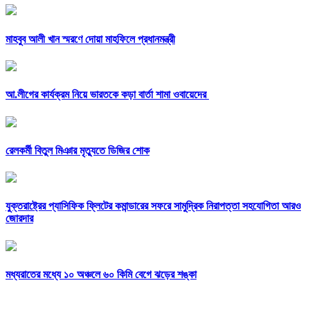
মাহবুব আলী খান স্মরণে দোয়া মাহফিলে প্রধানমন্ত্রী
আ.লীগের কার্যক্রম নিয়ে ভারতকে কড়া বার্তা শামা ওবায়েদের
রেলকর্মী বিতুল মিঞার মৃত্যুতে ডিজির শোক
যুক্তরাষ্ট্রের প্যাসিফিক ফ্লিটের কমান্ডারের সফরে সামুদ্রিক নিরাপত্তা সহযোগিতা আরও
জোরদার
মধ্যরাতের মধ্যে ১০ অঞ্চলে ৬০ কিমি বেগে ঝড়ের শঙ্কা