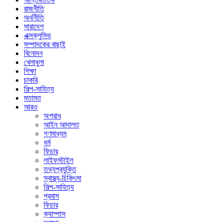
রাজনীতি
অর্থনীতি
সারাদেশ
এক্সক্লুসিভ
সম্পাদকের বাছাই
বিনোদন
খেলাধুলা
শিক্ষা
চাকরি
শিল্প-সাহিত্য
মতামত
আরও
অপরাধ
আইন আদালত
গণমাধ্যম
ধর্ম
ফিচার
লাইফস্টাইল
তথ্যপ্রযুক্তি
স্বাস্থ্য-চিকিৎসা
শিল্প-সাহিত্য
প্রবাস
ফিচার
ক্যাম্পাস