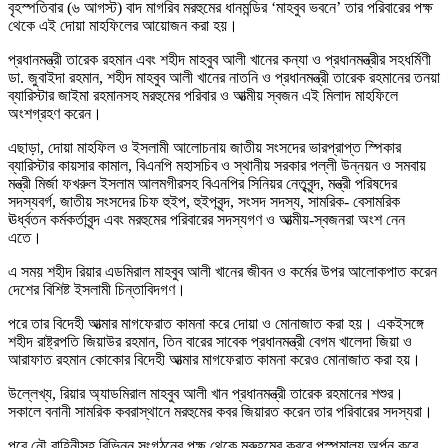
বৃহস্পতিবার (৬ আগস্ট) বাদ মাগরিব মরহুমের ধানমন্ডির ‘মাহবুব ভবনে’ তার পরিবারের পক্ষ
থেকে এই দোয়া মাহফিলের আয়োজন করা হয়।
প্রধানমন্ত্রী তারেক রহমান এবং শহীদ মাহবুব আলী খানের কন্যা ও প্রধানমন্ত্রীর সহধর্মিণী
ডা. জুবাইদা রহমান, শহীদ মাহবুব আলী খানের নাতনি ও প্রধানমন্ত্রী তারেক রহমানের তনয়া
ব্যারিস্টার জাইমা রহমানসহ মরহুমের পরিবার ও আত্মীয় স্বজন এই মিলাদ মাহফিলে
অংশগ্রহণ করেন।
এছাড়া, দোয়া মাহফিল ও ইসলামী আলোচনায় জাতীয় সংসদের ভারপ্রাপ্ত স্পিকার
ব্যারিস্টার কায়সার কামাল, বিএনপি মহাসচিব ও স্থানীয় সরকার পল্লী উন্নয়ন ও সমবায়
মন্ত্রী মির্জা ফখরুল ইসলাম আলমগীরসহ বিএনপির সিনিয়র নেতৃবৃন্দ, মন্ত্রী পরিষদের
সদস্যবর্গ, জাতীয় সংসদের চিফ হুইপ, হুইপবৃন্দ, সংসদ সদস্য, সামরিক- বেসামরিক
ঊর্ধ্বতন কর্মকর্তাবৃন্দ এবং মরহুমের পরিবারের সদস্যগণ ও আত্মীয়-স্বজনরা অংশ নেন
এতে।
এ সময় শহীদ রিয়ার এডমিরাল মাহবুব আলী খানের জীবন ও কর্মের উপর আলোকপাত করেন
দেশের বিশিষ্ট ইসলামী চিন্তাবিদগণ।
পরে তার বিদেহী আত্মার মাগফেরাত কামনা করে দোয়া ও মোনাজাত করা হয়। একইসঙ্গে
শহীদ রাষ্ট্রপতি জিয়াউর রহমান, তিন বারের সাবেক প্রধানমন্ত্রী বেগম খালেদা জিয়া ও
আরাফাত রহমান কোকোর বিদেহী আত্মার মাগফেরাত কামনা করেও মোনাজাত করা হয়।
উল্লেখ্য, রিয়ার অ্যাডমিরাল মাহবুব আলী খান প্রধানমন্ত্রী তারেক রহমানের শশুর।
সকালে বনানী সামরিক কবরাস্থানে মরহুমের কবর জিয়ারত করেন তার পরিবারের সদস্যরা।
পরে নৌ বাহিনীসহ বিভিন্ন সংগঠনের পক্ষ থেকে মরুহমের কবরে পুস্পমাল্য অর্পন করে