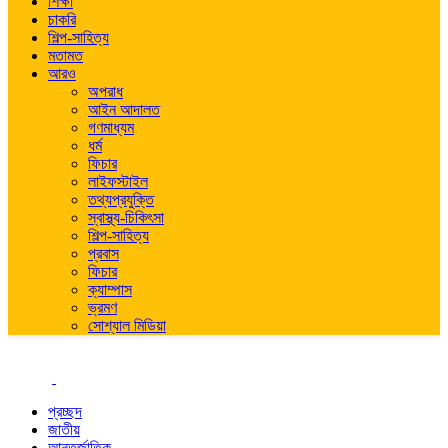
শিক্ষা
চাকরি
শিল্প-সাহিত্য
মতামত
আরও
অপরাধ
আইন আদালত
গণমাধ্যম
ধর্ম
ফিচার
লাইফস্টাইল
তথ্যপ্রযুক্তি
স্বাস্থ্য-চিকিৎসা
শিল্প-সাহিত্য
প্রবাস
ফিচার
ক্যাম্পাস
ভ্রমণ
সোশ্যাল মিডিয়া
প্রচ্ছদ
জাতীয়
আন্তর্জাতিক