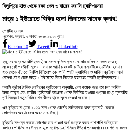
বিলুপ্তির হাত থেকে রক্ষা পেল ৬ বারের ফরাসি চ্যাম্পিয়নরা
মাত্র ১ ইউরোতে বিক্রি হলো জিদানের সাবেক ক্লাব!
স্পোর্টস ডেস্ক
প্রকাশিত: শুক্রবার, ৭ আগস্ট, ২০২৬, ১২:২৭ পূর্বাহ্ণ
Facebook
0
Tweet
0
LinkedIn
0
ফ্রান্সের অন্যতম ঐতিহ্যবাহী ও সফল ফুটবল ক্লাব বোর্দোর মালিকানা বদল হয়েছে
একেবারেই প্রতীকী মূল্যে। ভয়াবহ আর্থিক সংকট কাটিয়ে ক্লাবটিকে দেউলিয়া হওয়ার
হাত থেকে বাঁচাতে ব্রিটিশ বিনিয়োগ কোম্পানি স্পার্টা ক্যাপিটাল ও মার্কিন প্রতিষ্ঠান পার্ক
বেঞ্চের যৌথ জোট মাত্র ১ ইউরোতে কিনে নিয়েছে ছয়বারের ফরাসি চ্যাম্পিয়নদের।
ফরাসি ক্রীড়া দৈনিক লেকিপের প্রতিবেদন অনুযায়ী, বেশ কয়েক বছর ধরে চলা আর্থিক
টানাপোড়েন এবং জাতীয় প্রতিযোগিতাগুলো থেকে নির্বাসিত হওয়ার শঙ্কার মধ্যে ক্লাবটির
পূর্ণ নিয়ন্ত্রণ নতুন বিনিয়োগকারীদের হাতে তুলে দেওয়া হয়েছে।
এই চুক্তির মাধ্যমে ২০২১ সাল থেকে বোর্দোর মালিকানায় থাকা ব্যবসায়ী জেরার্ড
লোপেজের অধ্যায়েরও অবসান ঘটেছে।
চুক্তিটি সম্পন্ন করতে লোপেজ তার পাওনা অর্থ মওকুফ করার পাশাপাশি ভবিষ্যতে
ক্লাবের পরিস্থিতির উন্নতি হলে সর্বোচ্চ ১২ মিলিয়ন ইউরো পুনরুদ্ধারের যে শর্ত বা ক্লজ