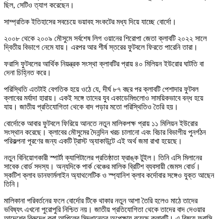
ছিল, সেটিও ত্যাগ করেছেন।
সাম্প্রতিক ইতিহাসের সবচেয়ে ভয়াবহ সংকটের মধ্য দিয়ে যাচ্ছে বোর্দো।
২০০৮ থেকে ২০০৯ মৌসুমে সর্বশেষ লিগ ওয়ানের শিরোপা জেতা ক্লাবটি ২০২২ সালে
দ্বিতীয় বিভাগে নেমে যায়। এরপর আর শীর্ষ স্তরের ফুটবলে ফিরতে পারেনি তারা।
ফরাসি ফুটবলের আর্থিক নিয়ন্ত্রক সংস্থা ক্লাবটির প্রায় ৪০ মিলিয়ন ইউরোর ঘাটতি বা
দেনা চিহ্নিত করে।
পরিস্থিতি এতটাই বেগতিক হয়ে ওঠে যে, দীর্ঘ ৮৭ বছর পর ক্লাবটি পেশাদার ফুটবল
ক্লাবের মর্যাদা হারায়। একই সঙ্গে তাদের যুব একাডেমিগুলোও সাময়িকভাবে বন্ধ হয়ে
যায়। জাতীয় প্রতিযোগিতা থেকে বাদ পড়ার মতো পরিস্থিতিও তৈরি হয়।
বোর্দোকে আবার ফুটবলে ফিরিয়ে আনতে নতুন মালিকপক্ষ প্রায় ১১ মিলিয়ন ইউরোর
সংস্থান করেছে। ক্লাবের মৌসুমের দৈনন্দিন খরচ চালানো এবং বিচার বিভাগীয় পুনর্গঠন
পরিকল্পনা পূরণের জন্য একটি ট্রাস্ট অ্যাকাউন্টে এই অর্থ জমা রাখা হয়েছে।
নতুন বিনিয়োগকারী স্পার্টা ক্যাপিটালের প্রতিষ্ঠাতা ফ্রাঙ্ক টুইল। তিনি এসি মিলানের
সাবেক বোর্ড সদস্য। অন্যদিকে পার্ক বেঞ্চের মালিক ব্রিটিশ ব্যবসায়ী জেমস বোর্ড।
স্কটিশ ক্লাব ডানফার্মলাইন অ্যাথলেটিক ও স্প্যানিশ ক্লাব কর্দোবার সঙ্গেও যুক্ত আছেন
তিনি।
মালিকানা পরিবর্তনের ফলে বোর্দোর টিকে থাকার নতুন আশা তৈরি হলেও মাঠে তাদের
ভবিষ্যৎ এখনো পুরোপুরি নিশ্চিত নয়। জাতীয় প্রতিযোগিতা থেকে তাদের বাদ দেওয়ার
আদেশের বিরুদ্ধে করা আপিলের সিদ্ধান্তের অপেক্ষায় রয়েছে ক্লাবটি। এ বিষয়ে ফরাসি