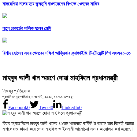
মালয়েশিয়া দলের হয়ে জন্মভূমি বাংলাদেশের বিপক্ষে খেলবেন সাকিব
নতুন রেকর্ডের মালিক হলেন মেসি
রিশাদ হোসেন এবার খেলবেন দক্ষিণ আফ্রিকার ফ্র্যাঞ্চাইজি টি-টোয়েন্টি লিগ এসএ২০-তে
মাহবুব আলী খান স্মরণে দোয়া মাহফিলে প্রধানমন্ত্রী
নিজস্ব প্রতিবেদক
প্রকাশিত: বৃহস্পতিবার, ৬ আগস্ট, ২০২৬, ১০:১১ অপরাহ্ণ
Facebook
0
Tweet
0
LinkedIn
0
রিয়ার অ্যাডমিরাল মাহবুব আলী খানের ৪২তম শাহাদাত বার্ষিকী উপলক্ষে তার বিদেহী আত্মার
মাগফেরাত কামনা করে দোয়া মাহফিল ও ইসলামী আলোচনা সভার আয়োজন করা হয়েছে।