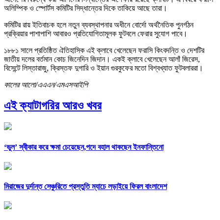
অলিম্পিক ও স্পোর্টস কমিটির সিদ্ধান্তের দিকে তাকিয়ে আছে তারা।
কমিটির রায় ইতিবাচক হলে নতুন ব্যবস্থাপনার অধীনে বোর্দো অর্থনৈতিক পুনর্গঠন
প্রক্রিয়ার পাশাপাশি আবারও প্রতিযোগিতামূলক ফুটবলে ফেরার সুযোগ পাবে।
১৮৮১ সালে প্রতিষ্ঠিত ঐতিহাসিক এই ক্লাবে খেলেছেন ফরাসি কিংবদন্তি ও দেশটির
জাতীয় দলের বর্তমান কোচ জিনেদিন জিদান। একই ক্লাবে খেলেছেন আলাঁ জিরেস,
বিসেন্টে লিস্তারাজু, ক্রিস্তফ দুগারি ও ইয়ান গুরকুফের মতো বিশ্বখ্যাত ফুটবলাররা।
কালের আলো/এএএন/এমএসআইপি
এই ক্যাটাগরির আরও খবর
‘ভুল’ স্বীকার করে ক্ষমা চেয়েছেন,পদে বহাল থাকছেন ইনফান্তিনো
মিরাজের দুর্দান্ত সেঞ্চুরিতে প্রস্তুতি ম্যাচে লড়াইয়ে ফিরল বাংলাদেশ