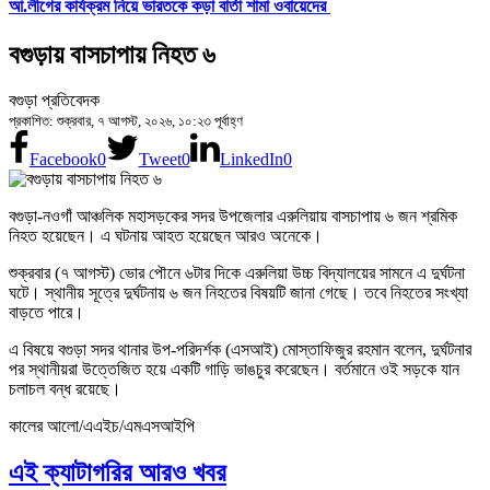
আ.লীগের কার্যক্রম নিয়ে ভারতকে কড়া বার্তা শামা ওবায়েদের
বগুড়ায় বাসচাপায় নিহত ৬
বগুড়া প্রতিবেদক
প্রকাশিত: শুক্রবার, ৭ আগস্ট, ২০২৬, ১০:২৩ পূর্বাহ্ণ
Facebook
0
Tweet
0
LinkedIn
0
বগুড়া-নওগাঁ আঞ্চলিক মহাসড়কের সদর উপজেলার এরুলিয়ায় বাসচাপায় ৬ জন শ্রমিক
নিহত হয়েছেন। এ ঘটনায় আহত হয়েছেন আরও অনেকে।
শুক্রবার (৭ আগস্ট) ভোর পৌনে ৬টার দিকে এরুলিয়া উচ্চ বিদ্যালয়ের সামনে এ দুর্ঘটনা
ঘটে। স্থানীয় সূত্রে দুর্ঘটনায় ৬ জন নিহতের বিষয়টি জানা গেছে। তবে নিহতের সংখ্যা
বাড়তে পারে।
এ বিষয়ে বগুড়া সদর থানার উপ-পরিদর্শক (এসআই) মোস্তাফিজুর রহমান বলেন, দুর্ঘটনার
পর স্থানীয়রা উত্তেজিত হয়ে একটি গাড়ি ভাঙচুর করেছেন। বর্তমানে ওই সড়কে যান
চলাচল বন্ধ রয়েছে।
কালের আলো/এএইচ/এমএসআইপি
এই ক্যাটাগরির আরও খবর