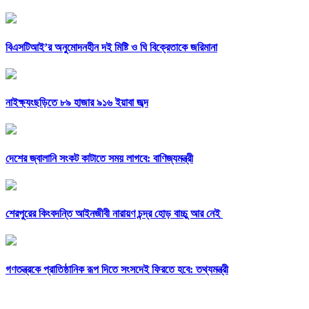
বিএসটিআই’র অনুমোদনহীন দই মিষ্টি ও ঘি বিক্রেতাকে জরিমানা
নাইক্ষ্যংছড়িতে ৮৯ হাজার ৯১৬ ইয়াবা জব্দ
দেশের জ্বালানি সংকট কাটাতে সময় লাগবে: বাণিজ্যমন্ত্রী
শেরপুরের কিংবদন্তি আইনজীবী নারায়ণ চন্দ্র হোড় বাচ্চু আর নেই
গণতন্ত্রকে প্রাতিষ্ঠানিক রূপ দিতে সংসদেই ফিরতে হবে: তথ্যমন্ত্রী