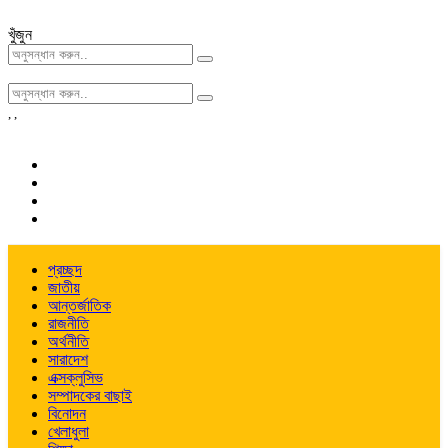
খুঁজুন
,
,
প্রচ্ছদ
জাতীয়
আন্তর্জাতিক
রাজনীতি
অর্থনীতি
সারাদেশ
এক্সক্লুসিভ
সম্পাদকের বাছাই
বিনোদন
খেলাধুলা