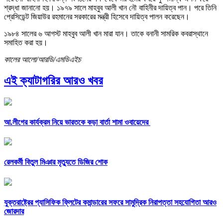
শ্রদ্ধা জানানো হয়। ১৯৭৯ সালে মাহবুব আলী খান নৌ বাহিনীর দায়িত্ব পান। পরে তিনি
প্রেসিডেন্ট জিয়াউর রহমানের সরকারের মন্ত্রী হিসেবে দায়িত্ব পালন করেছেন।
১৯৮৪ সালের ৬ আগস্ট মাহবুব আলী খান মারা যান। তাকে বনানী সামরিক কবরাস্থানে
সমাহিত করা হয়।
কালের আলো/আরডি/এমডিএইচ
এই ক্যাটাগরির আরও খবর
আ.লীগের কার্যক্রম নিয়ে ভারতকে কড়া বার্তা শামা ওবায়েদের
রেলকর্মী বিতুল মিঞার মৃত্যুতে ডিজির শোক
যুক্তরাষ্ট্রের প্যাসিফিক ফ্লিটের কমান্ডারের সফরে সামুদ্রিক নিরাপত্তা সহযোগিতা আরও
জোরদার