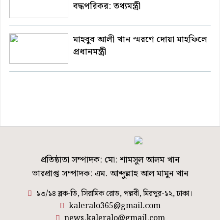
বদ্ধপরিকর: তথ্যমন্ত্রী
মাহবুব আলী খান স্মরণে দোয়া মাহফিলে
প্রধানমন্ত্রী
প্রতিষ্ঠাতা সম্পাদক: মো: শামসুল আলম খান
ভারপ্রাপ্ত সম্পাদক: এম. আব্দুল্লাহ আল মামুন খান
১৩/১৪ ব্লক-ডি, সিরামিক রোড, পল্লবী, মিরপুর-১২, ঢাকা।
kaleralo365@gmail.com
news.kaleralo@gmail.com