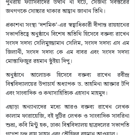
পুনরায় ফ্যাসিবাদের উত্থান না ঘটে, সেজন্য সর্বস্তরের
জনগণকে সোচ্চার থাকার আহ্বান জানান তিনি।
প্রকাশনা সংস্থা ‘দশমিক’-এর স্বত্বাধিকারী দীপান্ত রায়হানের
সভাপতিত্বে অনুষ্ঠানে বিশেষ অতিথি হিসেবে বক্তব্য রাখেন
সংসদ সদস্য সেলিমুজ্জামান সেলিম, সংসদ সদস্য এস এম
জিলানী, সংসদ সদস্য কে এম বাবর এবং সংসদ সদস্য
মোস্তাফিজুর রহমান ভুঁইয়া দিপু।
অনুষ্ঠানে আলোচক হিসেবে বক্তব্য রাখেন রবীন্দ্র
বিশ্ববিদ্যালয়ের উপাচার্য অধ্যাপক ড. তাহমিনা আক্তার টপি
এবং সাংবাদিক ও কথাসাহিত্যিক এহসান মাহমুদ।
এছাড়া অন্যান্যদের মধ্যে আরও বক্তব্য রাখেন লেখক
কালাম ফারায়েজি, বই দুটির লেখক ও সাংবাদিক সাবরিনা
শুভ্রা, কবি মিন্টু হক, ঢাকা বিশ্ববিদ্যালয় ছাত্রদলের সভাপতি
গণেশ চন্দ্র রায় সাহস এবং তৌহিদুর রহমান আওয়াল।