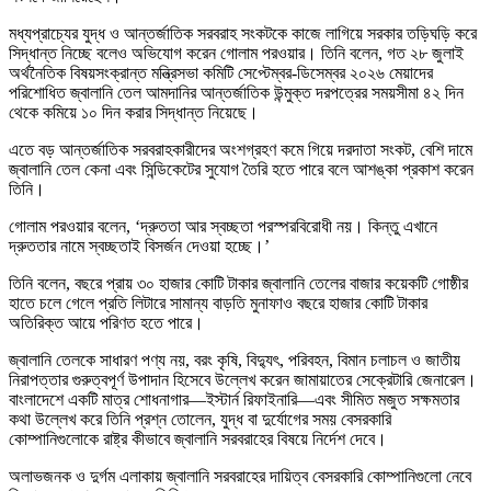
মধ্যপ্রাচ্যের যুদ্ধ ও আন্তর্জাতিক সরবরাহ সংকটকে কাজে লাগিয়ে সরকার তড়িঘড়ি করে
সিদ্ধান্ত নিচ্ছে বলেও অভিযোগ করেন গোলাম পরওয়ার। তিনি বলেন, গত ২৮ জুলাই
অর্থনৈতিক বিষয়সংক্রান্ত মন্ত্রিসভা কমিটি সেপ্টেম্বর-ডিসেম্বর ২০২৬ মেয়াদের
পরিশোধিত জ্বালানি তেল আমদানির আন্তর্জাতিক উন্মুক্ত দরপত্রের সময়সীমা ৪২ দিন
থেকে কমিয়ে ১০ দিন করার সিদ্ধান্ত নিয়েছে।
এতে বড় আন্তর্জাতিক সরবরাহকারীদের অংশগ্রহণ কমে গিয়ে দরদাতা সংকট, বেশি দামে
জ্বালানি তেল কেনা এবং সিন্ডিকেটের সুযোগ তৈরি হতে পারে বলে আশঙ্কা প্রকাশ করেন
তিনি।
গোলাম পরওয়ার বলেন, ‘দ্রুততা আর স্বচ্ছতা পরস্পরবিরোধী নয়। কিন্তু এখানে
দ্রুততার নামে স্বচ্ছতাই বিসর্জন দেওয়া হচ্ছে।’
তিনি বলেন, বছরে প্রায় ৩০ হাজার কোটি টাকার জ্বালানি তেলের বাজার কয়েকটি গোষ্ঠীর
হাতে চলে গেলে প্রতি লিটারে সামান্য বাড়তি মুনাফাও বছরে হাজার কোটি টাকার
অতিরিক্ত আয়ে পরিণত হতে পারে।
জ্বালানি তেলকে সাধারণ পণ্য নয়, বরং কৃষি, বিদ্যুৎ, পরিবহন, বিমান চলাচল ও জাতীয়
নিরাপত্তার গুরুত্বপূর্ণ উপাদান হিসেবে উল্লেখ করেন জামায়াতের সেক্রেটারি জেনারেল।
বাংলাদেশে একটি মাত্র শোধনাগার—ইস্টার্ন রিফাইনারি—এবং সীমিত মজুত সক্ষমতার
কথা উল্লেখ করে তিনি প্রশ্ন তোলেন, যুদ্ধ বা দুর্যোগের সময় বেসরকারি
কোম্পানিগুলোকে রাষ্ট্র কীভাবে জ্বালানি সরবরাহের বিষয়ে নির্দেশ দেবে।
অলাভজনক ও দুর্গম এলাকায় জ্বালানি সরবরাহের দায়িত্ব বেসরকারি কোম্পানিগুলো নেবে