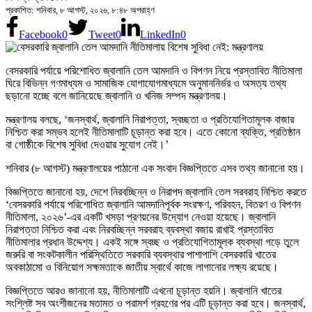
প্রকাশিত: শনিবার, ৮ আগস্ট, ২০২৬, ৮:৪৮ অপরাহ্ণ
Facebook
0
Tweet
0
LinkedIn
0
বেসরকারি পর্যায়ে পরিশোধিত জ্বালানি তেল আমদানি ও বিপণন নিয়ে প্রস্তাবিত নীতিমালা
ঘিরে বিভিন্ন গণমাধ্যম ও সামাজিক যোগাযোগমাধ্যমে অনুমাননির্ভর ও অসত্য তথ্য
ছড়ানো হচ্ছে বলে জানিয়েছে জ্বালানি ও খনিজ সম্পদ মন্ত্রণালয়।
মন্ত্রণালয় বলছে, ‘জনস্বার্থ, জ্বালানি নিরাপত্তা, স্বচ্ছতা ও প্রতিযোগিতামূলক বাজার
নিশ্চিত করা সম্ভব হলেই নীতিমালাটি চূড়ান্ত করা হবে। এতে কোনো ব্যক্তি, প্রতিষ্ঠান
বা গোষ্ঠীকে বিশেষ সুবিধা দেওয়ার সুযোগ নেই।’
শনিবার (৮ আগস্ট) মন্ত্রণালয়ের পাঠানো এক সংবাদ বিজ্ঞপ্তিতে এসব তথ্য জানানো হয়।
বিজ্ঞপ্তিতে জানানো হয়, দেশে নিরবচ্ছিন্ন ও নিরাপদ জ্বালানি তেল সরবরাহ নিশ্চিত করতে
‘বেসরকারি পর্যায়ে পরিশোধিত জ্বালানি আমদানিপূর্বক সংরক্ষণ, পরিবহন, বিতরণ ও বিপণন
নীতিমালা, ২০২৬’-এর একটি খসড়া প্রণয়নের উদ্যোগ নেওয়া হয়েছে। জ্বালানি
নিরাপত্তা নিশ্চিত করা এবং নিরবচ্ছিন্ন সরবরাহ ব্যবস্থা বজায় রাখাই প্রস্তাবিত
নীতিমালার প্রধান উদ্দেশ্য। একই সঙ্গে স্বচ্ছ ও প্রতিযোগিতামূলক ব্যবস্থা গড়ে তুলে
জরুরি বা সংকটকালীন পরিস্থিতিতে সরকারি ব্যবস্থার পাশাপাশি বেসরকারি খাতের
অবকাঠামো ও বিনিয়োগ সক্ষমতাকে জাতীয় স্বার্থে কাজে লাগানোর লক্ষ্য রয়েছে।
বিজ্ঞপ্তিতে আরও জানানো হয়, নীতিমালাটি এখনো চূড়ান্ত হয়নি। জ্বালানি খাতের
সংশ্লিষ্ট সব অংশীজনের মতামত ও পরামর্শ গ্রহণের পর এটি চূড়ান্ত করা হবে। জনস্বার্থ,