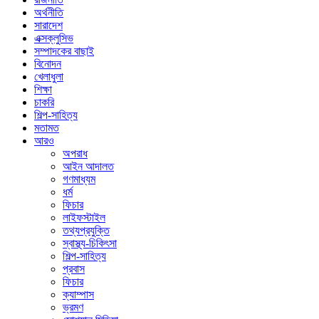
অর্থনীতি
সারাদেশ
এক্সক্লুসিভ
সম্পাদকের বাছাই
বিনোদন
খেলাধুলা
শিক্ষা
চাকরি
শিল্প-সাহিত্য
মতামত
আরও
অপরাধ
আইন আদালত
গণমাধ্যম
ধর্ম
ফিচার
লাইফস্টাইল
তথ্যপ্রযুক্তি
স্বাস্থ্য-চিকিৎসা
শিল্প-সাহিত্য
প্রবাস
ফিচার
ক্যাম্পাস
ভ্রমণ