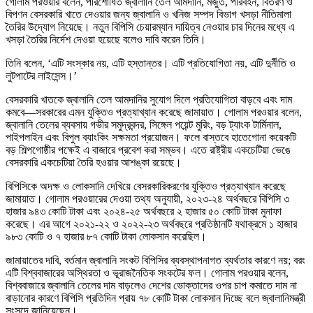
গোলাম পরওয়ার বলেন, পরিশোধিত জ্বালানি তেল আমদানি, মজুত, পরিবহন, বিতরণ ও
বিপণন বেসরকারি খাতে দেওয়ার জন্য জ্বালানি ও খনিজ সম্পদ বিভাগ খসড়া নীতিমালা
তৈরির উদ্যোগ নিয়েছে। নতুন বিপিসি চেয়ারম্যান দায়িত্ব নেওয়ার চার দিনের মধ্যে এ
খসড়া তৈরির নির্দেশ দেওয়া হয়েছে বলেও দাবি করেন তিনি।
তিনি বলেন, ‘এটি সংস্কার নয়, এটি হস্তান্তর। এটি প্রতিযোগিতা নয়, এটি দুর্নীতি ও
লুটপাটের লাইসেন্স।’
বেসরকারি খাতকে জ্বালানি তেল আমদানির সুযোগ দিলে প্রতিযোগিতা বাড়বে এবং দাম
কমবে—সরকারের এমন যুক্তিও প্রত্যাখ্যান করেছে জামায়াত। গোলাম পরওয়ার বলেন,
জ্বালানি তেলের ব্যবসায় গভীর সমুদ্রবন্দর, সিঙ্গেল পয়েন্ট মুরিং, বড় ট্যাংক টার্মিনাল,
পাইপলাইন এবং বিপুল ব্যাংকিং সক্ষমতা প্রয়োজন। ফলে বাস্তবে হাতেগোনা কয়েকটি
বড় শিল্পগোষ্ঠীর পক্ষেই এ বাজারে প্রবেশ করা সম্ভব। এতে রাষ্ট্রীয় একচেটিয়া ভেঙে
বেসরকারি একচেটিয়া তৈরি হওয়ার আশঙ্কা রয়েছে।
বিপিসিকে অদক্ষ ও লোকসানি দেখিয়ে বেসরকারিকরণের যুক্তিও প্রত্যাখ্যান করেছে
জামায়াত। গোলাম পরওয়ারের দেওয়া তথ্য অনুযায়ী, ২০২৩-২৪ অর্থবছরে বিপিসি ৩
হাজার ৯৪৩ কোটি টাকা এবং ২০২৪-২৫ অর্থবছরে ২ হাজার ৫০ কোটি টাকা মুনাফা
করেছে। এর আগে ২০২১-২২ ও ২০২২-২৩ অর্থবছরে প্রতিষ্ঠানটি যথাক্রমে ১ হাজার
৯৮৩ কোটি ও ৭ হাজার ৮৭ কোটি টাকা লোকসান করেছিল।
জামায়াতের দাবি, বর্তমান জ্বালানি সংকট বিপিসির ব্যবস্থাপনাগত ব্যর্থতার কারণে নয়; বরং
এটি বিশ্ববাজারের অস্থিরতা ও ভূরাজনৈতিক সংকটের ফল। গোলাম পরওয়ার বলেন,
বিশ্ববাজারে জ্বালানি তেলের দাম বাড়লেও দেশের ভোক্তাদের ওপর চাপ কমাতে দাম না
বাড়ানোর কারণে বিপিসি প্রতিদিন প্রায় ৭৮ কোটি টাকা লোকসান দিচ্ছে বলে জ্বালানিমন্ত্রী
সংসদে জানিয়েছেন।