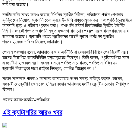
দাবি করা হয়েছে।
দলটির দাবির মধ্যে আরও রয়েছে বিপিসির স্বাধীন নিরীক্ষা, পরিচালনা পর্ষদে পেশাদার
ব্যক্তিদের নিয়োগ, জ্বালানি তেল ক্রয়ে ই-জিপি বাধ্যতামূলক করা এবং প্রতি ত্রৈমাসিকে
আমদানি মূল্য ও পরিমাণ প্রকাশ করা। পাশাপাশি ইস্টার্ন রিফাইনারির দ্বিতীয় ইউনিট
নির্মাণ এবং কৌশলগত জ্বালানি মজুত সক্ষমতা বাড়ানোর প্রকল্প দ্রুত বাস্তবায়নের দাবি
জানানো হয়েছে। জ্বালানি খাতের শ্রমিকদের আইনি সুরক্ষা খর্বের সব সুপারিশ
প্রত্যাহারেরও দাবি জানিয়েছে জামায়াত।
গোলাম পরওয়ার বলেন, জামায়াত বাজার অর্থনীতি বা বেসরকারি বিনিয়োগের বিরোধী নয়।
তাদের বিরোধিতা জবাবদিহিহীন হস্তান্তরের বিরুদ্ধে। তিনি বলেন, ‘প্রতিযোগিতা মানে
একচেটিয়া হাতবদল নয়। সংস্কার মানে প্রতিষ্ঠান মেরামত, প্রতিষ্ঠান বিক্রি নয়।
জ্বালানি নিরাপত্তা মানে রাষ্ট্রের নিয়ন্ত্রণ, গোষ্ঠীর নিয়ন্ত্রণ নয়।’
সংবাদ সম্মেলনে পাবনা-১ আসনের জামায়াতের সংসদ সদস্য নাজিবুর রহমান মোমেন,
সহকারী সেক্রেটারি জেনারেল হামিদুর রহমান আযাদসহ দলটির কেন্দ্রীয় নেতারা উপস্থিত
ছিলেন।
কালের আলো/আরডি/এমডিএইচ
এই ক্যাটাগরির আরও খবর