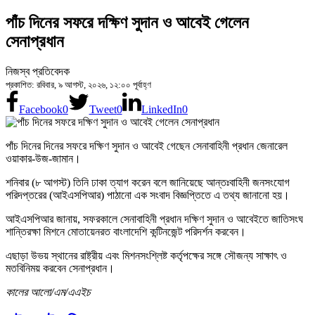
পাঁচ দিনের সফরে দক্ষিণ সুদান ও আবেই গেলেন
সেনাপ্রধান
নিজস্ব প্রতিবেদক
প্রকাশিত: রবিবার, ৯ আগস্ট, ২০২৬, ১২:০০ পূর্বাহ্ণ
Facebook
0
Tweet
0
LinkedIn
0
পাঁচ দিনের দিনের সফরে দক্ষিণ সুদান ও আবেই গেছেন সেনাবাহিনী প্রধান জেনারেল
ওয়াকার-উজ-জামান।
শনিবার (৮ আগস্ট) তিনি ঢাকা ত্যাগ করেন বলে জানিয়েছে আন্তঃবাহিনী জনসংযোগ
পরিদপ্তরের (আইএসপিআর) পাঠানো এক সংবাদ বিজ্ঞপ্তিতে এ তথ্য জানানো হয়।
আইএসপিআর জানায়, সফরকালে সেনাবাহিনী প্রধান দক্ষিণ সুদান ও আবেইতে জাতিসংঘ
শান্তিরক্ষা মিশনে মোতায়েনরত বাংলাদেশি কন্টিনজেন্ট পরিদর্শন করবেন।
এছাড়া উভয় স্থানের রাষ্ট্রীয় এবং মিশনসংশ্লিষ্ট কর্তৃপক্ষের সঙ্গে সৌজন্য সাক্ষাৎ ও
মতবিনিময় করবেন সেনাপ্রধান।
কালের আলো/এম/এএইচ