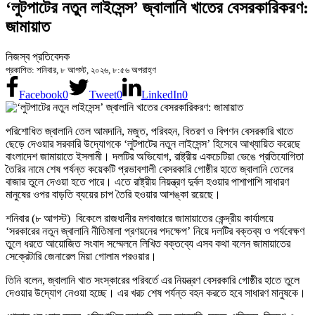
‘লুটপাটের নতুন লাইসেন্স’ জ্বালানি খাতের বেসরকারিকরণ:
জামায়াত
নিজস্ব প্রতিবেদক
প্রকাশিত: শনিবার, ৮ আগস্ট, ২০২৬, ৮:৫৬ অপরাহ্ণ
Facebook
0
Tweet
0
LinkedIn
0
পরিশোধিত জ্বালানি তেল আমদানি, মজুত, পরিবহন, বিতরণ ও বিপণন বেসরকারি খাতে
ছেড়ে দেওয়ার সরকারি উদ্যোগকে ‘লুটপাটের নতুন লাইসেন্স’ হিসেবে আখ্যায়িত করেছে
বাংলাদেশ জামায়াতে ইসলামী। দলটির অভিযোগ, রাষ্ট্রীয় একচেটিয়া ভেঙে প্রতিযোগিতা
তৈরির নামে শেষ পর্যন্ত কয়েকটি প্রভাবশালী বেসরকারি গোষ্ঠীর হাতে জ্বালানি তেলের
বাজার তুলে দেওয়া হতে পারে। এতে রাষ্ট্রীয় নিয়ন্ত্রণ দুর্বল হওয়ার পাশাপাশি সাধারণ
মানুষের ওপর বাড়তি ব্যয়ের চাপ তৈরি হওয়ার আশঙ্কা রয়েছে।
শনিবার (৮ আগস্ট) বিকেলে রাজধানীর মগবাজারে জামায়াতের কেন্দ্রীয় কার্যালয়ে
‘সরকারের নতুন জ্বালানি নীতিমালা প্রণয়নের পদক্ষেপ’ নিয়ে দলটির বক্তব্য ও পর্যবেক্ষণ
তুলে ধরতে আয়োজিত সংবাদ সম্মেলনে লিখিত বক্তব্যে এসব কথা বলেন জামায়াতের
সেক্রেটারি জেনারেল মিয়া গোলাম পরওয়ার।
তিনি বলেন, জ্বালানি খাত সংস্কারের পরিবর্তে এর নিয়ন্ত্রণ বেসরকারি গোষ্ঠীর হাতে তুলে
দেওয়ার উদ্যোগ নেওয়া হচ্ছে। এর খরচ শেষ পর্যন্ত বহন করতে হবে সাধারণ মানুষকে।