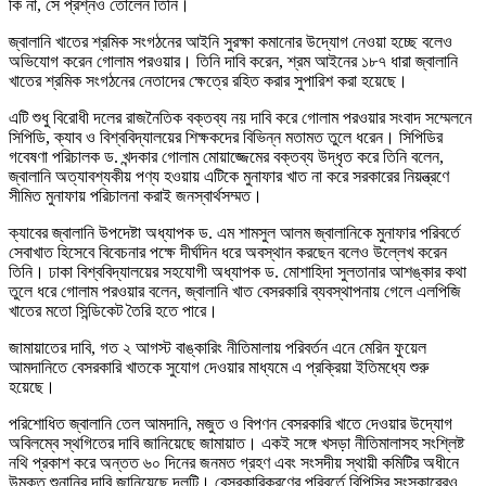
কি না, সে প্রশ্নও তোলেন তিনি।
জ্বালানি খাতের শ্রমিক সংগঠনের আইনি সুরক্ষা কমানোর উদ্যোগ নেওয়া হচ্ছে বলেও
অভিযোগ করেন গোলাম পরওয়ার। তিনি দাবি করেন, শ্রম আইনের ১৮৭ ধারা জ্বালানি
খাতের শ্রমিক সংগঠনের নেতাদের ক্ষেত্রে রহিত করার সুপারিশ করা হয়েছে।
এটি শুধু বিরোধী দলের রাজনৈতিক বক্তব্য নয় দাবি করে গোলাম পরওয়ার সংবাদ সম্মেলনে
সিপিডি, ক্যাব ও বিশ্ববিদ্যালয়ের শিক্ষকদের বিভিন্ন মতামত তুলে ধরেন। সিপিডির
গবেষণা পরিচালক ড. খন্দকার গোলাম মোয়াজ্জেমের বক্তব্য উদ্ধৃত করে তিনি বলেন,
জ্বালানি অত্যাবশ্যকীয় পণ্য হওয়ায় এটিকে মুনাফার খাত না করে সরকারের নিয়ন্ত্রণে
সীমিত মুনাফায় পরিচালনা করাই জনস্বার্থসম্মত।
ক্যাবের জ্বালানি উপদেষ্টা অধ্যাপক ড. এম শামসুল আলম জ্বালানিকে মুনাফার পরিবর্তে
সেবাখাত হিসেবে বিবেচনার পক্ষে দীর্ঘদিন ধরে অবস্থান করছেন বলেও উল্লেখ করেন
তিনি। ঢাকা বিশ্ববিদ্যালয়ের সহযোগী অধ্যাপক ড. মোশাহিদা সুলতানার আশঙ্কার কথা
তুলে ধরে গোলাম পরওয়ার বলেন, জ্বালানি খাত বেসরকারি ব্যবস্থাপনায় গেলে এলপিজি
খাতের মতো সিন্ডিকেট তৈরি হতে পারে।
জামায়াতের দাবি, গত ২ আগস্ট বাঙ্কারিং নীতিমালায় পরিবর্তন এনে মেরিন ফুয়েল
আমদানিতে বেসরকারি খাতকে সুযোগ দেওয়ার মাধ্যমে এ প্রক্রিয়া ইতিমধ্যে শুরু
হয়েছে।
পরিশোধিত জ্বালানি তেল আমদানি, মজুত ও বিপণন বেসরকারি খাতে দেওয়ার উদ্যোগ
অবিলম্বে স্থগিতের দাবি জানিয়েছে জামায়াত। একই সঙ্গে খসড়া নীতিমালাসহ সংশ্লিষ্ট
নথি প্রকাশ করে অন্তত ৬০ দিনের জনমত গ্রহণ এবং সংসদীয় স্থায়ী কমিটির অধীনে
উন্মুক্ত শুনানির দাবি জানিয়েছে দলটি। বেসরকারিকরণের পরিবর্তে বিপিসির সংস্কারেরও