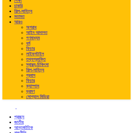
শিক্ষা
চাকরি
শিল্প-সাহিত্য
মতামত
আরও
অপরাধ
আইন আদালত
গণমাধ্যম
ধর্ম
ফিচার
লাইফস্টাইল
তথ্যপ্রযুক্তি
স্বাস্থ্য-চিকিৎসা
শিল্প-সাহিত্য
প্রবাস
ফিচার
ক্যাম্পাস
ভ্রমণ
সোশ্যাল মিডিয়া
প্রচ্ছদ
জাতীয়
আন্তর্জাতিক
রাজনীতি