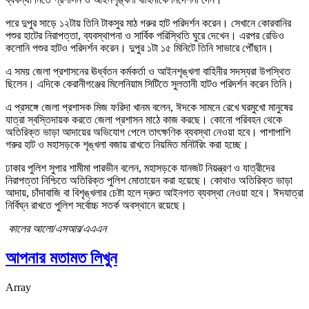
পরে দুপুর সাড়ে ১২টায় তিনি টাকসুর মাঠ গরুর হাট পরিদর্শন করেন। সেখানে কোরবানির
পশুর হাটের নিরাপত্তা, ব্যবস্থাপনা ও সার্বিক পরিস্থিতি ঘুরে দেখেন। এরপর রেডিও
কলোনি পশুর হাটও পরিদর্শন করেন। দুপুর ১টা ১৫ মিনিটে তিনি সাভারে পৌঁছান।
এ সময় জেলা প্রশাসনের ঊর্ধ্বতন কর্মকর্তা ও আইনশৃঙ্খলা বাহিনীর সদস্যরা উপস্থিত
ছিলেন। এদিকে কেরানীগঞ্জের মিলেনিয়াম সিটিতে সুলতানী হাটও পরিদর্শন করেন তিনি।
এ প্রসঙ্গে জেলা প্রশাসক মিজ ফরিদা খানম বলেন, ঈদকে সামনে রেখে ঘরমুখো মানুষের
যাত্রা স্বস্তিদায়ক করতে জেলা প্রশাসন মাঠে কাজ করছে। কোনো পরিবহন থেকে
অতিরিক্ত ভাড়া আদায়ের অভিযোগ পেলে তাৎক্ষণিক ব্যবস্থা নেওয়া হবে। পাশাপাশি
গরুর হাট ও মহাসড়কে শৃঙ্খলা বজায় রাখতে নিয়মিত মনিটরিং করা হচ্ছে।
ঢাকার পুলিশ সুপার শামীমা পারভীন বলেন, মহাসড়কে যানজট নিয়ন্ত্রণ ও যাত্রীদের
নিরাপত্তা নিশ্চিতে অতিরিক্ত পুলিশ মোতায়েন করা হয়েছে। কোথাও অতিরিক্ত ভাড়া
আদায়, চাঁদাবাজি বা বিশৃঙ্খলার চেষ্টা হলে দ্রুত আইনগত ব্যবস্থা নেওয়া হবে। ঈদযাত্রা
নির্বিঘ্ন রাখতে পুলিশ সর্বোচ্চ সতর্ক অবস্থানে রয়েছে।
কালের আলো/এসআর/এএএন
আপনার মতামত লিখুন
Array