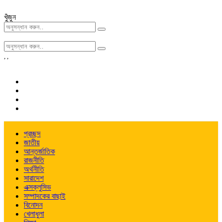
খুঁজুন
,
,
প্রচ্ছদ
জাতীয়
আন্তর্জাতিক
রাজনীতি
অর্থনীতি
সারাদেশ
এক্সক্লুসিভ
সম্পাদকের বাছাই
বিনোদন
খেলাধুলা