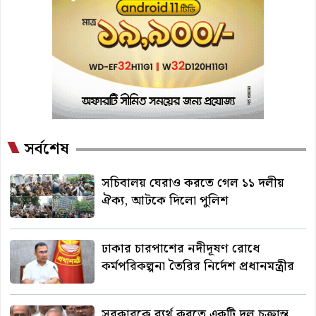
সর্বশেষ
সচিবালয় ঘেরাও করতে গেল ১১ দলীয়
ঐক্য, আটকে দিলো পুলিশ
ঢাকার চারপাশের নদীদূষণ রোধে
কর্মপরিকল্পনা তৈরির নির্দেশ প্রধানমন্ত্রীর
সরকারকে ব্যর্থ করতে একটি দল চক্রান্ত