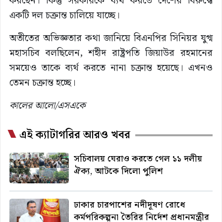
করছেন। কিন্তু সরকারকে ব্যর্থ করতে দেশের বিরুদ্ধে
একটি দল চক্রান্ত চালিয়ে যাচ্ছে।
অতীতের অভিজ্ঞতার কথা জানিয়ে বিএনপির সিনিয়র যুগ্ম
মহাসচিব বলছিলেন, শহীদ রাষ্ট্রপতি জিয়াউর রহমানের
সময়েও তাকে ব্যর্থ করতে নানা চক্রান্ত হয়েছে। এখনও
তেমন চক্রান্ত হচ্ছে।
কালের আলো/এসএকে
এই ক্যাটাগরির আরও খবর
সচিবালয় ঘেরাও করতে গেল ১১ দলীয়
ঐক্য, আটকে দিলো পুলিশ
ঢাকার চারপাশের নদীদূষণ রোধে
কর্মপরিকল্পনা তৈরির নির্দেশ প্রধানমন্ত্রীর