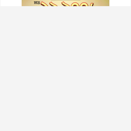
প্রতিষ্ঠাতা সম্পাদক: মো: শামসুল আলম খান
ভারপ্রাপ্ত সম্পাদক: এম. আব্দুল্লাহ আল মামুন খান
১৩/১৪ ব্লক-ডি, সিরামিক রোড, পল্লবী, মিরপুর-১২, ঢাকা।
kaleralo365@gmail.com
news.kaleralo@gmail.com
+880 1716-745099