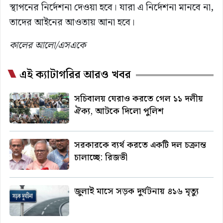
স্থাপনের নির্দেশনা দেওয়া হবে। যারা এ নির্দেশনা মানবে না,
তাদের আইনের আওতায় আনা হবে।
কালের আলো/এসএকে
এই ক্যাটাগরির আরও খবর
সচিবালয় ঘেরাও করতে গেল ১১ দলীয়
ঐক্য, আটকে দিলো পুলিশ
সরকারকে ব্যর্থ করতে একটি দল চক্রান্ত
চালাচ্ছে: রিজভী
জুলাই মাসে সড়ক দুর্ঘটনায় ৪১৬ মৃত্যু