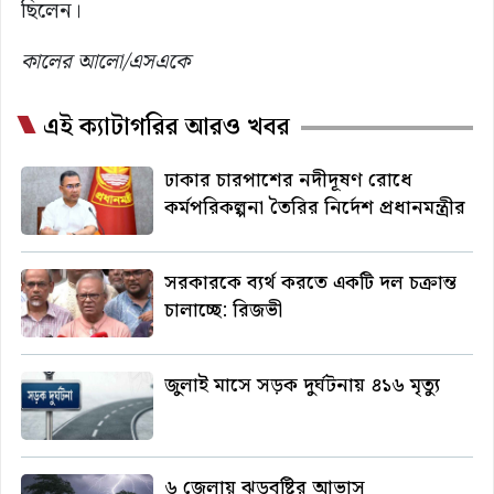
ছিলেন।
কালের আলো/এসএকে
এই ক্যাটাগরির আরও খবর
ঢাকার চারপাশের নদীদূষণ রোধে
কর্মপরিকল্পনা তৈরির নির্দেশ প্রধানমন্ত্রীর
সরকারকে ব্যর্থ করতে একটি দল চক্রান্ত
চালাচ্ছে: রিজভী
জুলাই মাসে সড়ক দুর্ঘটনায় ৪১৬ মৃত্যু
৬ জেলায় ঝড়বৃষ্টির আভাস