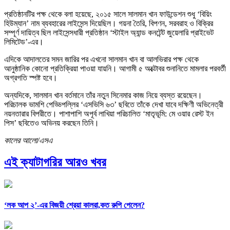
প্রতিষ্ঠানটির পক্ষ থেকে বলা হয়েছে, ২০১৫ সালে সালমান খান ফাউন্ডেশন শুধু ‘বিয়িং
হিউম্যান’ নাম ব্যবহারের লাইসেন্স দিয়েছিল। গয়না তৈরি, বিপণন, সরবরাহ ও বিক্রির
সম্পূর্ণ দায়িত্ব ছিল লাইসেন্সধারী প্রতিষ্ঠান ‘স্টাইল অ্যান্ড কনটেন্ট জুয়েলারি প্রাইভেট
লিমিটেড’-এর।
এদিকে আদালতের সমন জারির পর এখনো সালমান খান বা আলভিরার পক্ষ থেকে
আনুষ্ঠানিক কোনো প্রতিক্রিয়া পাওয়া যায়নি। আগামী ৫ অক্টোবর শুনানিতে মামলার পরবর্তী
অগ্রগতি স্পষ্ট হবে।
অন্যদিকে, সালমান খান বর্তমানে তাঁর নতুন সিনেমার কাজ নিয়ে ব্যস্ত রয়েছেন।
পরিচালক ভামশি পেড্ডিপল্লির ‘এসভিসি ৬৩’ ছবিতে তাঁকে দেখা যাবে দক্ষিণী অভিনেত্রী
নয়নতারার বিপরীতে। পাশাপাশি অপূর্ব লাখিয়া পরিচালিত ‘মাতৃভূমি: মে ওয়ার রেস্ট ইন
পিস’ ছবিতেও অভিনয় করছেন তিনি।
কালের আলো/এসএ
এই ক্যাটাগরির আরও খবর
‘লক আপ ২’-এর বিজয়ী শ্রেয়া কালরা,কত রুপি পেলেন?