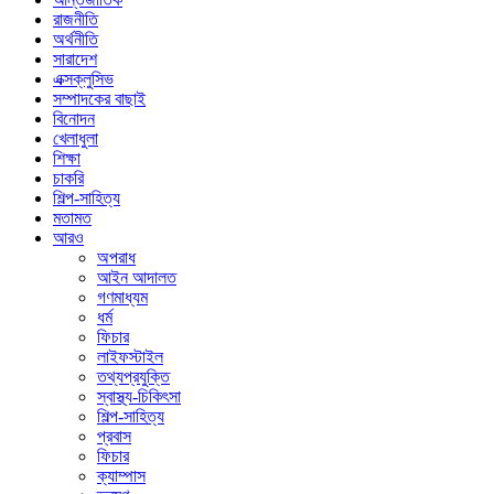
রাজনীতি
অর্থনীতি
সারাদেশ
এক্সক্লুসিভ
সম্পাদকের বাছাই
বিনোদন
খেলাধুলা
শিক্ষা
চাকরি
শিল্প-সাহিত্য
মতামত
আরও
অপরাধ
আইন আদালত
গণমাধ্যম
ধর্ম
ফিচার
লাইফস্টাইল
তথ্যপ্রযুক্তি
স্বাস্থ্য-চিকিৎসা
শিল্প-সাহিত্য
প্রবাস
ফিচার
ক্যাম্পাস