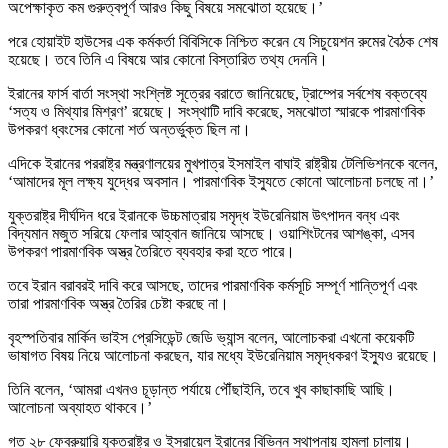
অপেক্ষাকৃত কম গুরুত্বপূর্ণ আরও কিছু বিষয়ে সমঝোতা হয়েছে।’
পরে হোয়াইট হাউসের এক কর্মকর্তা বিবিসিকে নিশ্চিত করেন যে সিচুয়েশন রুমের বৈঠক শেষ
হয়েছে। তবে তিনি এ বিষয়ে আর কোনো বিস্তারিত তথ্য দেননি।
ইরানের ফার্স বার্তা সংস্থা সংশ্লিষ্ট সূত্রের বরাতে জানিয়েছে, ট্রাম্পের সর্বশেষ বক্তব্যে
‘সত্য ও মিথ্যার মিশ্রণ’ রয়েছে। সংস্থাটি দাবি করেছে, সমঝোতা স্মারকে পারমাণবিক
উপকরণ ধ্বংসের কোনো শর্ত অন্তর্ভুক্ত ছিল না।
এদিকে ইরানের পররাষ্ট্র মন্ত্রণালয়ের মুখপাত্র ইসমাইল বাঘাই রাষ্ট্রীয় টেলিভিশনকে বলেন,
‘আমাদের মূল লক্ষ্য যুদ্ধের অবসান। পারমাণবিক ইস্যুতে কোনো আলোচনা চলছে না।’
যুক্তরাষ্ট্র দীর্ঘদিন ধরে ইরানকে উচ্চমাত্রায় সমৃদ্ধ ইউরেনিয়াম উৎপাদন বন্ধ এবং
বিদ্যমান মজুত সরিয়ে ফেলার আহ্বান জানিয়ে আসছে। ওয়াশিংটনের আশঙ্কা, এসব
উপকরণ পারমাণবিক অস্ত্র তৈরিতে ব্যবহার করা হতে পারে।
তবে ইরান বরাবরই দাবি করে আসছে, তাদের পারমাণবিক কর্মসূচি সম্পূর্ণ শান্তিপূর্ণ এবং
তারা পারমাণবিক অস্ত্র তৈরির চেষ্টা করছে না।
বৃহস্পতিবার মার্কিন ভাইস প্রেসিডেন্ট জেডি ভ্যান্স বলেন, আলোচকরা এখনো কয়েকটি
ভাষাগত বিষয় নিয়ে আলোচনা করছেন, যার মধ্যে ইউরেনিয়াম সমৃদ্ধকরণ ইস্যুও রয়েছে।
তিনি বলেন, ‘আমরা এখনও চূড়ান্ত পর্যায়ে পৌঁছাইনি, তবে খুব কাছাকাছি আছি।
আলোচনা অব্যাহত থাকবে।’
গত ২৮ ফেব্রুয়ারি যুক্তরাষ্ট্র ও ইসরায়েল ইরানের বিভিন্ন স্থাপনায় হামলা চালায়।