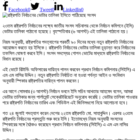
Facebook
0
Tweet
0
LinkedIn
0
২৩তম রাষ্ট্রপতি নির্বাচনের লক্ষ্যে জাতীয় সংসদ সচিবালয় থেকে নির্বাচন কমিশনে (ইসি)
ভোটার তালিকা পাঠানো হয়েছে। বৃহস্পতিবার (৬ আগস্ট) এই তালিকা পাঠানো হয়।
নিয়ম অনুযায়ী, রাষ্ট্রপতির পদত্যাগের পরবর্তী ৯০ দিনের মধ্যে নতুন রাষ্ট্রপতি নির্বাচনের
আয়োজন করতে হয় ইসিকে। রাষ্ট্রপতি নির্বাচনের ভোটার তালিকা চূড়ান্ত করে নির্বাচনের
তফসিল ঘোষণা করবে ইসি। সংসদ সদস্যের গোপন ভোটের মাধ্যমে রাষ্ট্রপতি নির্বাচনের
বিধান রয়েছে।
এই ভোটে রিটার্নিং অফিসারের দায়িত্ব পালন করবেন প্রধান নির্বাচন কমিশনার (সিইসি) এ
এম এম নাসির উদ্দিন। নতুন রাষ্ট্রপতি নির্বাচিত না হওয়া পর্যন্ত আইন ও সংবিধান
অনুযায়ী স্পিকার রাষ্ট্রপতির দায়িত্ব পালন করবেন।
এর আগে সোমবার (৩ আগস্ট) নির্বাচন ভবনে ইসি সচিব আখতার আহমেদ বলেন, আমরা
ভোটার তালিকার জন্য পার্লামেন্ট সেক্রেটারিয়েটে অনুরোধ করেছি। ভোটার তালিকা পাওয়ার
পরে রাষ্ট্রপতি নির্বাচনের তারিখ এবং শিডিউল এই জিনিসগুলো নিয়ে আলোচনা হবে।
গত ২৪ জুলাই পদত্যাগ করেন দেশের ২২তম রাষ্ট্রপতি মো. সাহাবুদ্দিন। এরপর ২৩তম
রাষ্ট্রপতি নির্বাচনের প্রস্তুতি শুরু করে ইসি। ইতোমধ্যে নিয়ম অনুযায়ী সংসদের
স্পিকারের সঙ্গে বৈঠকও করেছেন প্রধান নির্বাচন কমিশনার (সিইসি) এ এম এম নাসির
উদ্দিন।