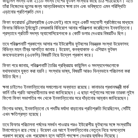
কাউন্সিল সদস্য এবং ২১১টি সদস্য দেশের ফুটবল সংস্থার কাছে চিঠি পাঠিয়েছেন। এতে
তাঁরা নিজেদের ভুলের জন্য আন্তরিকভাবে ক্ষমা চান এবং ভবিষ্যতে এমন পরিস্থিতি
এড়ানোর প্রতিশ্রুতি দেন।
ফিফা ফরোয়ার্ড এন্টারপ্রাইজ (এফএফই) নামে নতুন একটি সহযোগী প্রতিষ্ঠানের মাধ্যমে
ফিফার বিভিন্ন টুর্নামেন্টে বেসরকারি বিনিয়োগ আনার পরিকল্পনা করেছিলেন ইনফান্তিনো।
প্রস্তাবে প্রতিটি সদস্য অ্যাসোসিয়েশনকে ৪ কোটি ডলার দেওয়ার বিষয়টিও ছিল।
তবে পরিকল্পনাটি প্রকাশ্যে আসার পর ইউরোপীয় ফুটবলের নিয়ন্ত্রক সংস্থা উয়েফাসহ
বিভিন্ন মহল তীব্র আপত্তি জানায়। উয়েফা, কনক্যাকাফ ও এশিয়ান ফুটবল
কনফেডারেশন (এএফসি) বিষয়টি নিয়ে উদ্বেগ প্রকাশ করে।
ফিফা পরে জানায়, পরিকল্পনাটি তৈরির প্রক্রিয়ায় কাউন্সিল ও সদস্যদেশগুলোকে
যথাযথভাবে যুক্ত করা হয়নি। সংস্থার ভাষ্য, বিষয়টি আরও ভিন্নভাবে পরিচালনা করা
উচিত ছিল।
ক্ষমা চাইলেও ইনফান্তিনোর সমালোচনা অব্যাহত রয়েছে। কানাডার প্রধানমন্ত্রী মার্ক
কার্নি তাঁর প্রতি আস্থাহীনতার কথা জানিয়েছেন। এ ছাড়া পর্তুগালের সাবেক তারকা লুইস
ফিগো ফিফা সভাপতির পদ থেকে ইনফান্তিনোর সরে দাঁড়ানোর আহ্বান জানিয়েছেন।
ফিগোর ভাষ্য, ইনফান্তিনো যে পদটির মর্যাদা বাড়ানোর প্রতিশ্রুতি দিয়েছিলেন, সেটিই
এখন ক্ষতিগ্রস্ত হয়েছে।
তবে ফিফার পরিচালনা পর্ষদের সমর্থন পাওয়ার পরও ইউরোপীয় ফুটবলের সঙ্গে সংস্থাটির
টানাপোড়েন রয়ে গেছে। উয়েফা এর আগে ইনফান্তিনোর নেতৃত্ব নিয়ে অসন্তোষ
প্রকাশ করেছে এবং প্রয়োজন হলে আইনি পদক্ষেপ নেওয়ার হুমকিও দিয়েছে।