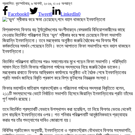
প্রকাশিত: বৃহস্পতিবার, ৬ আগস্ট, ২০২৬, ৩:০৫ অপরাহ্ণ
Facebook
0
Tweet
0
LinkedIn
0
বিশ্বকাপসহ ফিফার বড় টুর্নামেন্টগুলোর অংশীদারত্ব বেসরকারি বিনিয়োগকারীদের কাছে
দেওয়ার বিতর্কিত পরিকল্পনা নিয়ে ‘ভুল’ স্বীকার করে ক্ষমা চেয়েছেন ফিফা সভাপতি
জিয়ান্নি ইনফান্তিনো। তবে মরক্কোয় অনুষ্ঠিত জরুরি বৈঠকের পর ফিফার শীর্ষ
কর্মকর্তাদের সমর্থন পেয়েছেন তিনি। ফলে আপাতত ফিফা সভাপতির পদে বহাল থাকছেন
ইনফান্তিনো।
বিতর্কিত পরিকল্পনা বাতিলের পরও সমালোচনার মুখে পড়েন ফিফা সভাপতি। পরিস্থিতি
সামাল দিতে তিনি ফিফার পরিচালনা পর্ষদের সদস্যদের নিয়ে জরুরি বৈঠক ডাকেন।
মরক্কোর রাবাতে ফিফার আফ্রিকান কার্যালয়ে অনুষ্ঠিত ওই বৈঠক শেষে ইনফান্তিনোর
প্রতি সমর্থন জানিয়ে বিবৃতি প্রকাশ করে বিশ্ব ফুটবলের নিয়ন্ত্রক সংস্থা।
ফিফার মহাসচিব মাতিয়াস গ্রাফস্ট্রোম ও পরিচালনা পর্ষদের সদস্যরা বিবৃতিতে বলেন,
২১১টি সদস্যদেশের ভোটে নির্বাচিত সভাপতি হিসেবে জিয়ান্নি ইনফান্তিনোর প্রতি তাঁদের
পূর্ণ সমর্থন রয়েছে।
তবে বিতর্কিত প্রস্তাবটি যেভাবে উপস্থাপন করা হয়েছিল, তা নিয়ে ফিফার ভেতর থেকেই
চাপ বাড়ছিল ইনফান্তিনোর ওপর। গত শনিবার পরিকল্পনাটি আনুষ্ঠানিকভাবে প্রত্যাহার
করার পর তাঁর পদত্যাগের দাবিও জোরালো হয়।
বিবিসির প্রতিবেদন অনুযায়ী, ইনফান্তিনো ও গ্রাফস্ট্রোম যৌথভাবে ফিফার সহসভাপতি,