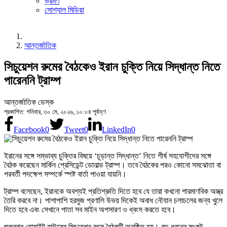
ভ্রমণ
সোশ্যাল মিডিয়া
আন্তর্জাতিক
সিচুয়েশন রুমের বৈঠকেও ইরান চুক্তি নিয়ে সিদ্ধান্ত নিতে
পারেননি ট্রাম্প
আন্তর্জাতিক ডেস্ক
প্রকাশিত: শনিবার, ৩০ মে, ২০২৬, ১০:০৪ পূর্বাহ্ণ
Facebook
0
Tweet
0
LinkedIn
0
ইরানের সঙ্গে সম্ভাব্য চুক্তির বিষয়ে ‘চূড়ান্ত সিদ্ধান্ত’ নিতে শীর্ষ সহযোগীদের সঙ্গে
বৈঠক করেছেন মার্কিন প্রেসিডেন্ট ডোনাল্ড ট্রাম্প। তবে বৈঠকের পরও কোনো সমঝোতা বা
পরবর্তী পদক্ষেপ সম্পর্কে স্পষ্ট বার্তা পাওয়া যায়নি।
ট্রাম্প বলেছেন, ইরানকে অবশ্যই প্রতিশ্রুতি দিতে হবে যে তারা কখনো পারমাণবিক অস্ত্র
তৈরি করবে না। পাশাপাশি হরমুজ প্রণালি উভয় দিকেই অবাধ নৌযান চলাচলের জন্য খুলে
দিতে হবে এবং সেখানে পাতা সব মাইন অপসারণ ও ধ্বংস করতে হবে।
শুক্রবার হোয়াইট হাউসের সিচুয়েশন রুমে বৈঠকটি অনুষ্ঠিত হয়। বড় ধরনের সংকট