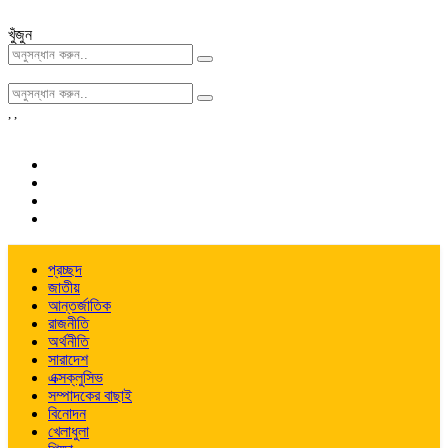
খুঁজুন
,
,
প্রচ্ছদ
জাতীয়
আন্তর্জাতিক
রাজনীতি
অর্থনীতি
সারাদেশ
এক্সক্লুসিভ
সম্পাদকের বাছাই
বিনোদন
খেলাধুলা