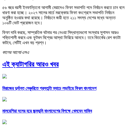
৫৬ বছর বয়সী ইনফান্তিনো আগামী মেয়াদেও ফিফা সভাপতি পদে নির্বাচন করতে চান বলে
ধারণা করা হচ্ছে। ২০২৭ সালের মার্চে মরক্কোয় ফিফা কংগ্রেসে সভাপতি নির্বাচন
অনুষ্ঠিত হওয়ার কথা রয়েছে। নির্বাচনে জয়ী হতে ২১১ সদস্য দেশের মধ্যে অন্তত
১০৬টি ভোট প্রয়োজন হবে।
ফিফা দাবি করছে, সাম্প্রতিক ঘটনার পর নেওয়া সিদ্ধান্তগুলো সংস্থার সুশাসন আরও
শক্তিশালী করবে এবং ফুটবল বিশ্বের আস্থা ফিরিয়ে আনবে। তবে বিতর্কের রেশ কতটা
কাটবে, সেটিই এখন বড় প্রশ্ন।
কালের আলো/এসএ
এই ক্যাটাগরির আরও খবর
মিরাজের দুর্দান্ত সেঞ্চুরিতে প্রস্তুতি ম্যাচে লড়াইয়ে ফিরল বাংলাদেশ
মালয়েশিয়া দলের হয়ে জন্মভূমি বাংলাদেশের বিপক্ষে খেলবেন সাকিব