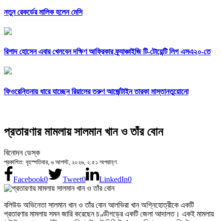
নতুন রেকর্ডের মালিক হলেন মেসি
রিশাদ হোসেন এবার খেলবেন দক্ষিণ আফ্রিকার ফ্র্যাঞ্চাইজি টি-টোয়েন্টি লিগ এসএ২০-তে
ফিওরেন্তিনায় ধারে যাচ্ছেন রিয়ালের তরুণ আর্জেন্টাইন তারকা মাস্তানতুয়োনো
প্রতারণার মামলায় সালমান খান ও তাঁর বোন
বিনোদন ডেস্ক
প্রকাশিত: বৃহস্পতিবার, ৬ আগস্ট, ২০২৬, ২:৫১ অপরাহ্ণ
Facebook
0
Tweet
0
LinkedIn
0
বলিউড অভিনেতা সালমান খান ও তাঁর বোন আলভিরা খান অগ্নিহোত্রীকে একটি
প্রতারণার মামলায় সমন জারি করেছেন চণ্ডীগড়ের একটি জেলা আদালত। একই মামলায়