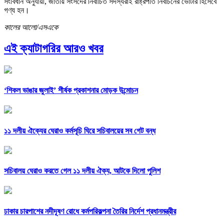
সংবিধান অনুযায়ী, জাতীয় সংসদের নির্বাচিত সদস্যরাই রাষ্ট্রপতি নির্বাচনের ভোটার হিসেবে
গণ্য হন।
কালের আলো/এসএকে
এই ক্যাটাগরির আরও খবর
‘শিকল ভাঙার জুলাই’ শীর্ষক প্রকাশনার মোড়ক উন্মোচন
১১ দলীয় ঐক্যের ঘেরাও কর্মসূচি ঘিরে সচিবালয়ের সব গেট বন্ধ
সচিবালয় ঘেরাও করতে গেল ১১ দলীয় ঐক্য, আটকে দিলো পুলিশ
ঢাকার চারপাশের নদীদূষণ রোধে কর্মপরিকল্পনা তৈরির নির্দেশ প্রধানমন্ত্রীর