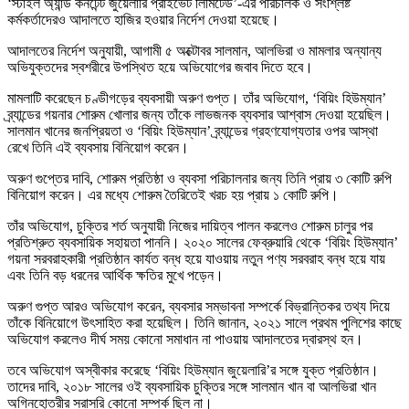
‘স্টাইল অ্যান্ড কনটেন্ট জুয়েলারি প্রাইভেট লিমিটেড’-এর পরিচালক ও সংশ্লিষ্ট
কর্মকর্তাদেরও আদালতে হাজির হওয়ার নির্দেশ দেওয়া হয়েছে।
আদালতের নির্দেশ অনুযায়ী, আগামী ৫ অক্টোবর সালমান, আলভিরা ও মামলার অন্যান্য
অভিযুক্তদের স্বশরীরে উপস্থিত হয়ে অভিযোগের জবাব দিতে হবে।
মামলাটি করেছেন চণ্ডীগড়ের ব্যবসায়ী অরুণ গুপ্ত। তাঁর অভিযোগ, ‘বিয়িং হিউম্যান’
ব্র্যান্ডের গয়নার শোরুম খোলার জন্য তাঁকে লাভজনক ব্যবসার আশ্বাস দেওয়া হয়েছিল।
সালমান খানের জনপ্রিয়তা ও ‘বিয়িং হিউম্যান’ ব্র্যান্ডের গ্রহণযোগ্যতার ওপর আস্থা
রেখে তিনি এই ব্যবসায় বিনিয়োগ করেন।
অরুণ গুপ্তের দাবি, শোরুম প্রতিষ্ঠা ও ব্যবসা পরিচালনার জন্য তিনি প্রায় ৩ কোটি রুপি
বিনিয়োগ করেন। এর মধ্যে শোরুম তৈরিতেই খরচ হয় প্রায় ১ কোটি রুপি।
তাঁর অভিযোগ, চুক্তির শর্ত অনুযায়ী নিজের দায়িত্ব পালন করলেও শোরুম চালুর পর
প্রতিশ্রুত ব্যবসায়িক সহায়তা পাননি। ২০২০ সালের ফেব্রুয়ারি থেকে ‘বিয়িং হিউম্যান’
গয়না সরবরাহকারী প্রতিষ্ঠান কার্যত বন্ধ হয়ে যাওয়ায় নতুন পণ্য সরবরাহ বন্ধ হয়ে যায়
এবং তিনি বড় ধরনের আর্থিক ক্ষতির মুখে পড়েন।
অরুণ গুপ্ত আরও অভিযোগ করেন, ব্যবসার সম্ভাবনা সম্পর্কে বিভ্রান্তিকর তথ্য দিয়ে
তাঁকে বিনিয়োগে উৎসাহিত করা হয়েছিল। তিনি জানান, ২০২১ সালে প্রথম পুলিশের কাছে
অভিযোগ করলেও দীর্ঘ সময় কোনো সমাধান না পাওয়ায় আদালতের দ্বারস্থ হন।
তবে অভিযোগ অস্বীকার করেছে ‘বিয়িং হিউম্যান জুয়েলারি’র সঙ্গে যুক্ত প্রতিষ্ঠান।
তাদের দাবি, ২০১৮ সালের ওই ব্যবসায়িক চুক্তির সঙ্গে সালমান খান বা আলভিরা খান
অগ্নিহোত্রীর সরাসরি কোনো সম্পর্ক ছিল না।