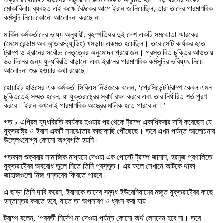
মোকাবিলায় ব্যবহৃত এই কক্ষে বৈঠকের আগে ইরান জানিয়েছিল, তারা তাদের পারমাণবিক
কর্মসূচি নিয়ে কোনো আলোচনা করছে না।
মার্কিন কর্মকর্তাদের ভাষ্য অনুযায়ী, বৃহস্পতিবার দুই দেশ একটি সমঝোতা স্মারকের
(মেমোরেন্ডাম অব আন্ডারস্ট্যান্ডিং) খসড়ায় একমত হয়েছিল। তবে সেটি কার্যকর হতে
ট্রাম্প ও ইরানের সর্বোচ্চ নেতৃত্বের অনুমোদন প্রয়োজন। প্রস্তাবিত চুক্তির আওতায়
৬০ দিনের জন্য যুদ্ধবিরতি বাড়ানো এবং ইরানের পারমাণবিক কর্মসূচির ভবিষ্যৎ নিয়ে
আলোচনা শুরু হওয়ার কথা রয়েছে।
হোয়াইট হাউসের এক কর্মকর্তা সিবিএস নিউজকে বলেন, ‘প্রেসিডেন্ট ট্রাম্প কেবল এমন
চুক্তিতেই সম্মত হবেন, যা যুক্তরাষ্ট্রের স্বার্থ রক্ষা করবে এবং তার নির্ধারিত শর্ত পূরণ
করবে। ইরান কখনোই পারমাণবিক অস্ত্রের মালিক হতে পারবে না।’
গত ৮ এপ্রিল যুদ্ধবিরতি কার্যকর হওয়ার পর থেকে ট্রাম্প একাধিকবার দাবি করেছেন যে
যুক্তরাষ্ট্র ও ইরান একটি সমঝোতার কাছাকাছি পৌঁছেছে। তবে এখন পর্যন্ত আলোচনায়
উল্লেখযোগ্য কোনো অগ্রগতি হয়নি।
গতকাল শুক্রবার সামাজিক মাধ্যমে দেওয়া এক পোস্টে ট্রাম্প জানান, হরমুজ প্রণালিতে
যুক্তরাষ্ট্রের অবরোধ তুলে নিতে তিনি প্রস্তুত। এর ফলে সেখানে আটকে থাকা
জাহাজগুলো নিজ গন্তব্যে ফিরতে পারবে।
এ ছাড়া তিনি দাবি করেন, ইরানকে তাদের সমৃদ্ধ ইউরেনিয়ামের মজুত যুক্তরাষ্ট্রের কাছে
হস্তান্তর করতে হবে, যাতে তা অপসারণ ও ধ্বংস করা যায়।
ট্রাম্প বলেন, ‘পরবর্তী নির্দেশ না দেওয়া পর্যন্ত কোনো অর্থ লেনদেন হবে না। তবে