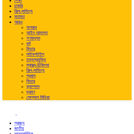
শিক্ষা
চাকরি
শিল্প-সাহিত্য
মতামত
আরও
অপরাধ
আইন আদালত
গণমাধ্যম
ধর্ম
ফিচার
লাইফস্টাইল
তথ্যপ্রযুক্তি
স্বাস্থ্য-চিকিৎসা
শিল্প-সাহিত্য
প্রবাস
ফিচার
ক্যাম্পাস
ভ্রমণ
সোশ্যাল মিডিয়া
প্রচ্ছদ
জাতীয়
আন্তর্জাতিক