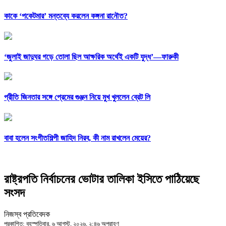
কাকে ‘পকেটমার’ মন্তব্যে করলেন কঙ্গনা রানৌত?
‘জুলাই জাদুঘর গড়ে তোলা ছিল আক্ষরিক অর্থেই একটি যুদ্ধ’—ফারুকী
প্রীতি জিনতার সঙ্গে প্রেমের গুঞ্জন নিয়ে মুখ খুললেন ব্রেট লি
বাবা হলেন সংগীতশিল্পী জাহিদ নিরব, কী নাম রাখলেন মেয়ের?
রাষ্ট্রপতি নির্বাচনের ভোটার তালিকা ইসিতে পাঠিয়েছে
সংসদ
নিজস্ব প্রতিবেদক
প্রকাশিত: বৃহস্পতিবার, ৬ আগস্ট, ২০২৬, ২:৪৬ অপরাহ্ণ