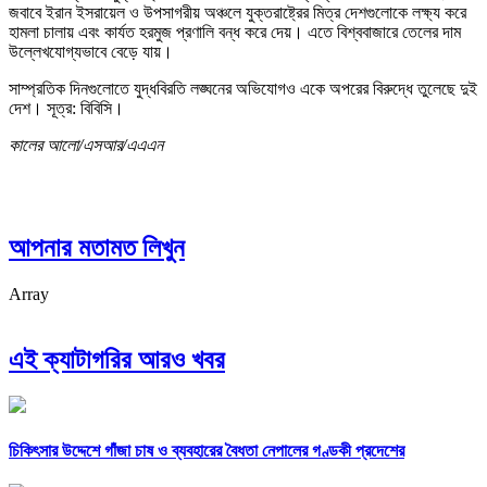
জবাবে ইরান ইসরায়েল ও উপসাগরীয় অঞ্চলে যুক্তরাষ্ট্রের মিত্র দেশগুলোকে লক্ষ্য করে
হামলা চালায় এবং কার্যত হরমুজ প্রণালি বন্ধ করে দেয়। এতে বিশ্ববাজারে তেলের দাম
উল্লেখযোগ্যভাবে বেড়ে যায়।
সাম্প্রতিক দিনগুলোতে যুদ্ধবিরতি লঙ্ঘনের অভিযোগও একে অপরের বিরুদ্ধে তুলেছে দুই
দেশ। সূত্র: বিবিসি।
কালের আলো/এসআর/এএএন
আপনার মতামত লিখুন
Array
এই ক্যাটাগরির আরও খবর
চিকিৎসার উদ্দেশে গাঁজা চাষ ও ব্যবহারের বৈধতা নেপালের গণ্ডকী প্রদেশের