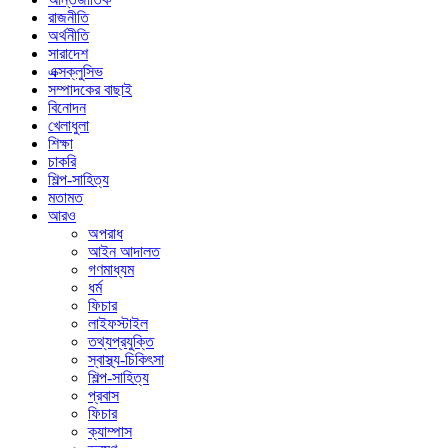
রাজনীতি
অর্থনীতি
সারাদেশ
এক্সক্লুসিভ
সম্পাদকের বাছাই
বিনোদন
খেলাধুলা
শিক্ষা
চাকরি
শিল্প-সাহিত্য
মতামত
আরও
অপরাধ
আইন আদালত
গণমাধ্যম
ধর্ম
ফিচার
লাইফস্টাইল
তথ্যপ্রযুক্তি
স্বাস্থ্য-চিকিৎসা
শিল্প-সাহিত্য
প্রবাস
ফিচার
ক্যাম্পাস