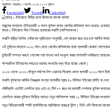
প্রকাশিত: শুক্রবার, ৭ আগস্ট, ২০২৬, ১২:২৭ পূর্বাহ্ণ
Facebook
0
Tweet
0
LinkedIn
0
ফ্রান্সের অন্যতম ঐতিহ্যবাহী ও সফল ফুটবল ক্লাব বোর্দোর মালিকানা বদল হয়েছে একেবারেই প
মাত্র ১ ইউরোতে কিনে নিয়েছে ছয়বারের ফরাসি চ্যাম্পিয়নদের।
ফরাসি ক্রীড়া দৈনিক লেকিপের প্রতিবেদন অনুযায়ী, বেশ কয়েক বছর ধরে চলা আর্থিক টানাপো
এই চুক্তির মাধ্যমে ২০২১ সাল থেকে বোর্দোর মালিকানায় থাকা ব্যবসায়ী জেরার্ড লোপে
চুক্তিটি সম্পন্ন করতে লোপেজ তার পাওনা অর্থ মওকুফ করার পাশাপাশি ভবিষ্যতে ক্লাবের 
সাম্প্রতিক ইতিহাসের সবচেয়ে ভয়াবহ সংকটের মধ্য দিয়ে যাচ্ছে বোর্দো।
২০০৮ থেকে ২০০৯ মৌসুমে সর্বশেষ লিগ ওয়ানের শিরোপা জেতা ক্লাবটি ২০২২ সালে দ্বিত
ফরাসি ফুটবলের আর্থিক নিয়ন্ত্রক সংস্থা ক্লাবটির প্রায় ৪০ মিলিয়ন ইউরোর ঘাটতি বা দেন
পরিস্থিতি এতটাই বেগতিক হয়ে ওঠে যে, দীর্ঘ ৮৭ বছর পর ক্লাবটি পেশাদার ফুটবল ক্লাব
বোর্দোকে আবার ফুটবলে ফিরিয়ে আনতে নতুন মালিকপক্ষ প্রায় ১১ মিলিয়ন ইউরোর সংস্থান করে
নতুন বিনিয়োগকারী স্পার্টা ক্যাপিটালের প্রতিষ্ঠাতা ফ্রাঙ্ক টুইল। তিনি এসি মিলানের সাব