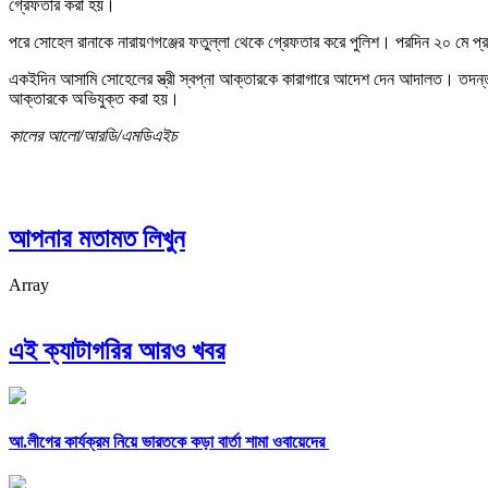
গ্রেফতার করা হয়।
পরে সোহেল রানাকে নারায়ণগঞ্জের ফতুল্লা থেকে গ্রেফতার করে পুলিশ। পরদিন ২০ মে প্
একইদিন আসামি সোহেলের স্ত্রী স্বপ্না আক্তারকে কারাগারে আদেশ দেন আদালত। তদন্ত শে
আক্তারকে অভিযুক্ত করা হয়।
কালের আলো/আরডি/এমডিএইচ
আপনার মতামত লিখুন
Array
এই ক্যাটাগরির আরও খবর
আ.লীগের কার্যক্রম নিয়ে ভারতকে কড়া বার্তা শামা ওবায়েদের