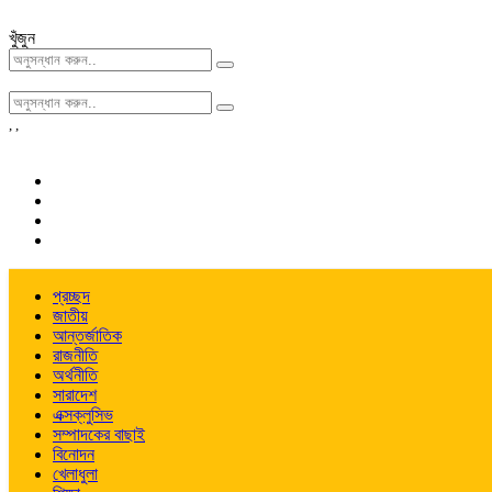
খুঁজুন
,
,
প্রচ্ছদ
জাতীয়
আন্তর্জাতিক
রাজনীতি
অর্থনীতি
সারাদেশ
এক্সক্লুসিভ
সম্পাদকের বাছাই
বিনোদন
খেলাধুলা