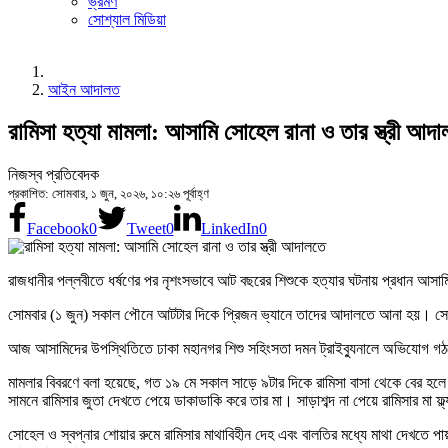
ভ্রমণ
সোশ্যাল মিডিয়া
আইন আদালত
রামিসা হত্যা মামলা: আসামি সোহেল রানা ও তার স্ত্রী আদ
নিজস্ব প্রতিবেদক
প্রকাশিত: সোমবার, ১ জুন, ২০২৬, ১০:২৬ পূর্বাহ্ণ
Facebook
0
Tweet
0
LinkedIn
0
রাজধানীর পল্লবীতে ধর্ষণের পর নৃশংসভাবে আট বছরের শিশুকে হত্যার ঘটনায় প্রধান আসাম
সোমবার (১ জুন) সকাল পৌনে আটটার দিকে প্রিজন ভ্যানে তাদের আদালতে আনা হয়। সোহে
আজ আসামিদের উপস্থিতিতে ঢাকা মহানগর শিশু সহিংসতা দমন ট্রাইব্যুনালে অভিযোগ গঠন
মামলার বিবরণে বলা হয়েছে, গত ১৯ মে সকাল সাড়ে ৯টার দিকে রামিসা বাসা থেকে বের হলে
সামনে রামিসার জুতা দেখতে পেয়ে ডাকাডাকি করে তার মা। সাড়াশব্দ না পেয়ে রামিসার মা ফ
সোহেল ও স্বপ্নার শোয়ার রুমে রামিসার মাথাবিহীন দেহ এবং বালতির মধ্যে মাথা দেখতে পা