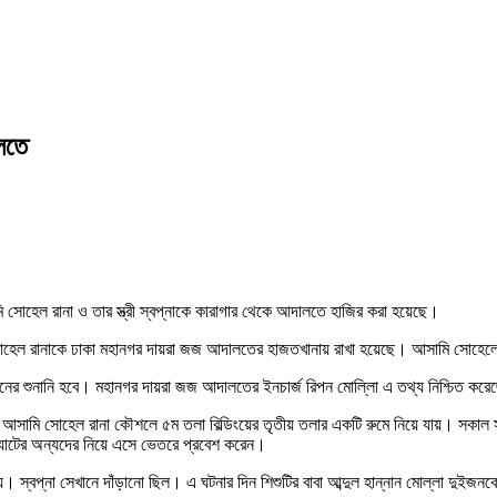
ালতে
ি সোহেল রানা ও তার স্ত্রী স্বপ্নাকে কারাগার থেকে আদালতে হাজির করা হয়েছে।
ল রানাকে ঢাকা মহানগর দায়রা জজ আদালতের হাজতখানায় রাখা হয়েছে। আসামি সোহেলের স্ত
ের শুনানি হবে। মহানগর দায়রা জজ আদালতের ইনচার্জ রিপন মোল্লাি এ তথ্য নিশ্চিত কর
 আসামি সোহেল রানা কৌশলে ৫ম তলা বিল্ডিংয়ের তৃতীয় তলার একটি রুমে নিয়ে যায়। সকাল সাড়
্ল্যাটের অন্যদের নিয়ে এসে ভেতরে প্রবেশ করেন।
য়। স্বপ্না সেখানে দাঁড়ানো ছিল। এ ঘটনার দিন শিশুটির বাবা আব্দুল হান্নান মোল্লা দুইজ