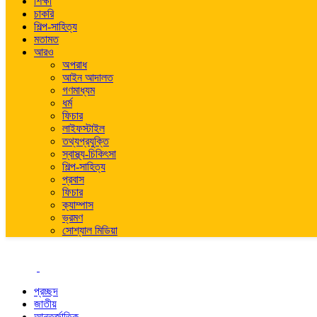
শিক্ষা
চাকরি
শিল্প-সাহিত্য
মতামত
আরও
অপরাধ
আইন আদালত
গণমাধ্যম
ধর্ম
ফিচার
লাইফস্টাইল
তথ্যপ্রযুক্তি
স্বাস্থ্য-চিকিৎসা
শিল্প-সাহিত্য
প্রবাস
ফিচার
ক্যাম্পাস
ভ্রমণ
সোশ্যাল মিডিয়া
প্রচ্ছদ
জাতীয়
আন্তর্জাতিক