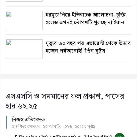
হরমুজ নিয়ে ইতিবাচক আলোচনা, চুক্তি
হলেও এখনই নৌপথটি খুলছে না ইরান
মৃত্যুর ৩০ বছর পর এভারেস্ট থেকে উদ্ধার
হচ্ছেন পর্বতারোহী ‘গ্রিন বুটস’
এসএসসি ও সমমানের ফল প্রকাশ, পাসের
হার ৬২.২৫
নিজস্ব প্রতিবেদক
প্রকাশিত: সোমবার, ১০ আগস্ট, ২০২৬, ১০:৩৭ পূর্বাহ্ণ