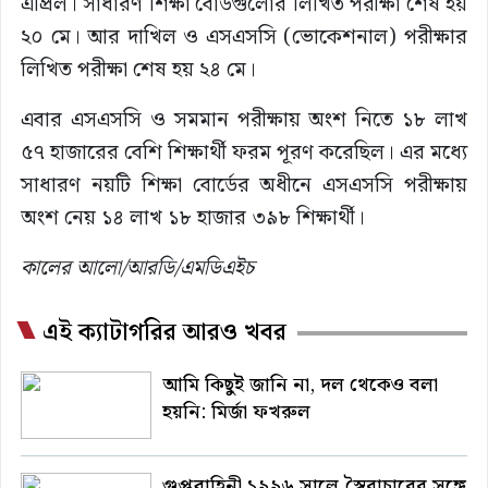
এপ্রিল। সাধারণ শিক্ষা বোর্ডগুলোর লিখিত পরীক্ষা শেষ হয়
২০ মে। আর দাখিল ও এসএসসি (ভোকেশনাল) পরীক্ষার
লিখিত পরীক্ষা শেষ হয় ২৪ মে।
এবার এসএসসি ও সমমান পরীক্ষায় অংশ নিতে ১৮ লাখ
৫৭ হাজারের বেশি শিক্ষার্থী ফরম পূরণ করেছিল। এর মধ্যে
সাধারণ নয়টি শিক্ষা বোর্ডের অধীনে এসএসসি পরীক্ষায়
অংশ নেয় ১৪ লাখ ১৮ হাজার ৩৯৮ শিক্ষার্থী।
কালের আলো/আরডি/এমডিএইচ
এই ক্যাটাগরির আরও খবর
আমি কিছুই জানি না, দল থেকেও বলা
হয়নি: মির্জা ফখরুল
গুপ্তবাহিনী ১৯৯৬ সালে স্বৈরাচারের সঙ্গে