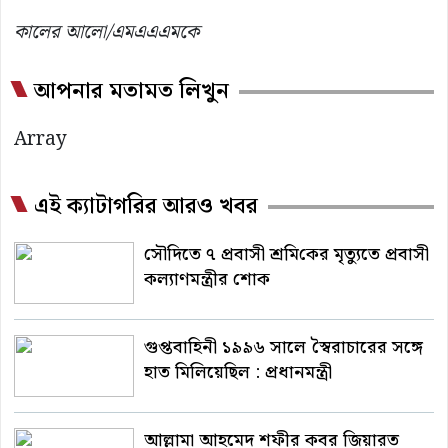
কালের আলো/এমএএএমকে
আপনার মতামত লিখুন
Array
এই ক্যাটাগরির আরও খবর
সৌ‌দিতে ৭ প্রবাসী শ্রমি‌কের মৃত্যুতে প্রবাসী
কল‌্যাণমন্ত্রীর শোক
গুপ্তবাহিনী ১৯৯৬ সালে স্বৈরাচারের সঙ্গে
হাত মিলিয়েছিল : প্রধানমন্ত্রী
আল্লামা আহমেদ শফীর কবর জিয়ারত