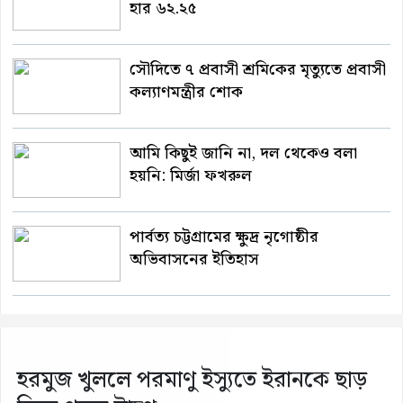
হার ৬২.২৫
সৌ‌দিতে ৭ প্রবাসী শ্রমি‌কের মৃত্যুতে প্রবাসী
কল‌্যাণমন্ত্রীর শোক
আমি কিছুই জানি না, দল থেকেও বলা
হয়নি: মির্জা ফখরুল
পার্বত্য চট্টগ্রামের ক্ষুদ্র নৃগোষ্ঠীর
অভিবাসনের ইতিহাস
হরমুজ খুললে পরমাণু ইস্যুতে ইরানকে ছাড়