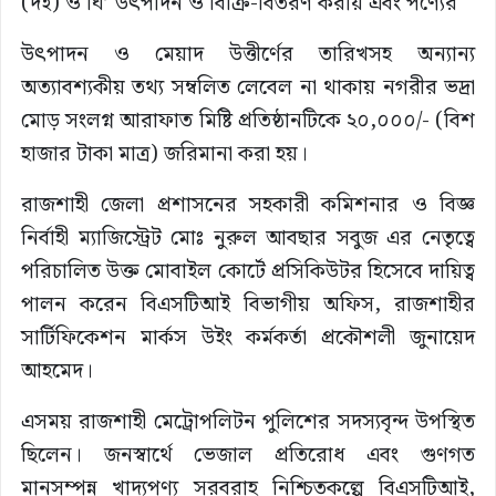
(দই) ও ঘি’ উৎপাদন ও বিক্রি-বিতরণ করায় এবং পণ্যের
উৎপাদন ও মেয়াদ উত্তীর্ণের তারিখসহ অন্যান্য
অত্যাবশ্যকীয় তথ্য সম্বলিত লেবেল না থাকায় নগরীর ভদ্রা
মোড় সংলগ্ন আরাফাত মিষ্টি প্রতিষ্ঠানটিকে ২০,০০০/- (বিশ
হাজার টাকা মাত্র) জরিমানা করা হয়।
রাজশাহী জেলা প্রশাসনের সহকারী কমিশনার ও বিজ্ঞ
নির্বাহী ম্যাজিস্ট্রেট মোঃ নুরুল আবছার সবুজ এর নেতৃত্বে
পরিচালিত উক্ত মোবাইল কোর্টে প্রসিকিউটর হিসেবে দায়িত্ব
পালন করেন বিএসটিআই বিভাগীয় অফিস, রাজশাহীর
সার্টিফিকেশন মার্কস উইং কর্মকর্তা প্রকৌশলী জুনায়েদ
আহমেদ।
এসময় রাজশাহী মেট্রোপলিটন পুলিশের সদস্যবৃন্দ উপস্থিত
ছিলেন। জনস্বার্থে ভেজাল প্রতিরোধ এবং গুণগত
মানসম্পন্ন খাদ্যপণ্য সরবরাহ নিশ্চিতকল্পে বিএসটিআই,