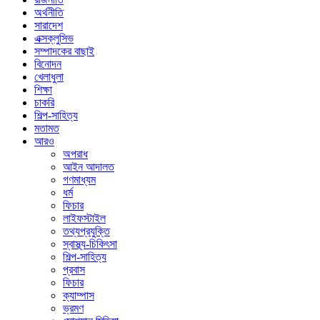
অর্থনীতি
সারাদেশ
এক্সক্লুসিভ
সম্পাদকের বাছাই
বিনোদন
খেলাধুলা
শিক্ষা
চাকরি
শিল্প-সাহিত্য
মতামত
আরও
অপরাধ
আইন আদালত
গণমাধ্যম
ধর্ম
ফিচার
লাইফস্টাইল
তথ্যপ্রযুক্তি
স্বাস্থ্য-চিকিৎসা
শিল্প-সাহিত্য
প্রবাস
ফিচার
ক্যাম্পাস
ভ্রমণ