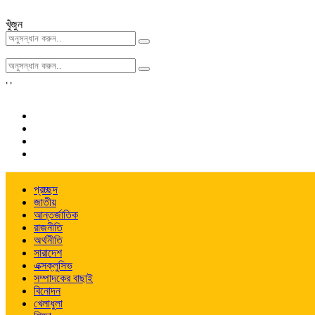
খুঁজুন
,
,
প্রচ্ছদ
জাতীয়
আন্তর্জাতিক
রাজনীতি
অর্থনীতি
সারাদেশ
এক্সক্লুসিভ
সম্পাদকের বাছাই
বিনোদন
খেলাধুলা