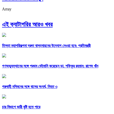
Array
এই ক্যাটাগরির আরও খবর
তিস্তা মহাপরিকল্পনা দ্রুত বাস্তবায়নের উদ্যোগ নেওয়া হবে: প্রতিমন্ত্রী
গণঅভ্যুত্থানের সঙ্গে প্রথম বেইমানি করেছেন ডা. শফিকুর রহমান: রাশেদ খাঁন
গরুবাহী নসিমনের সঙ্গে বাসের সংঘর্ষ, নিহত ৩
চার বিভাগে ভারী বৃষ্টি হতে পারে