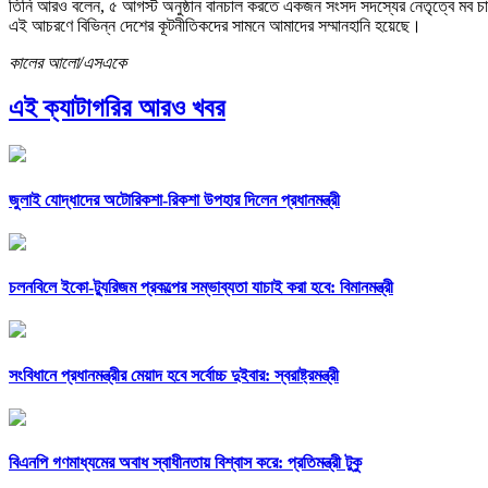
তিনি আরও বলেন, ৫ আগস্ট অনুষ্ঠান বানচাল করতে একজন সংসদ সদস্যের নেতৃত্বে মব চালান
এই আচরণে বিভিন্ন দেশের কূটনীতিকদের সামনে আমাদের সম্মানহানি হয়েছে।
কালের আলো/এসএকে
এই ক্যাটাগরির আরও খবর
জুলাই যোদ্ধাদের অটোরিকশা-রিকশা উপহার দিলেন প্রধানমন্ত্রী
চলনবিলে ইকো-ট্যুরিজম প্রকল্পের সম্ভাব্যতা যাচাই করা হবে: বিমানমন্ত্রী
সংবিধানে প্রধানমন্ত্রীর মেয়াদ হবে সর্বোচ্চ দুইবার: স্বরাষ্ট্রমন্ত্রী
বিএনপি গণমাধ্যমের অবাধ স্বাধীনতায় বিশ্বাস করে: প্রতিমন্ত্রী টুকু