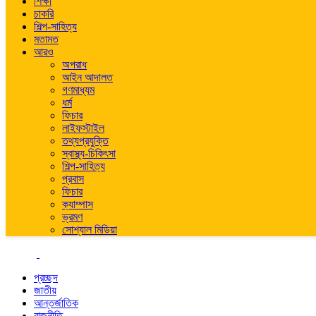
শিক্ষা
চাকরি
শিল্প-সাহিত্য
মতামত
আরও
অপরাধ
আইন আদালত
গণমাধ্যম
ধর্ম
ফিচার
লাইফস্টাইল
তথ্যপ্রযুক্তি
স্বাস্থ্য-চিকিৎসা
শিল্প-সাহিত্য
প্রবাস
ফিচার
ক্যাম্পাস
ভ্রমণ
সোশ্যাল মিডিয়া
প্রচ্ছদ
জাতীয়
আন্তর্জাতিক
রাজনীতি