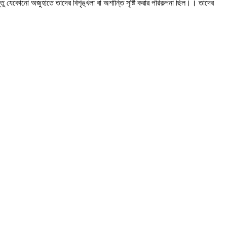
ু যেকোনো অজুহাতে তাদের বিশৃঙ্খলা বা অশান্তি সৃষ্টি করার পরিকল্পনা ছিল।। তাদের