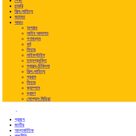
শিক্ষা
চাকরি
শিল্প-সাহিত্য
মতামত
আরও
অপরাধ
আইন আদালত
গণমাধ্যম
ধর্ম
ফিচার
লাইফস্টাইল
তথ্যপ্রযুক্তি
স্বাস্থ্য-চিকিৎসা
শিল্প-সাহিত্য
প্রবাস
ফিচার
ক্যাম্পাস
ভ্রমণ
সোশ্যাল মিডিয়া
প্রচ্ছদ
জাতীয়
আন্তর্জাতিক
রাজনীতি