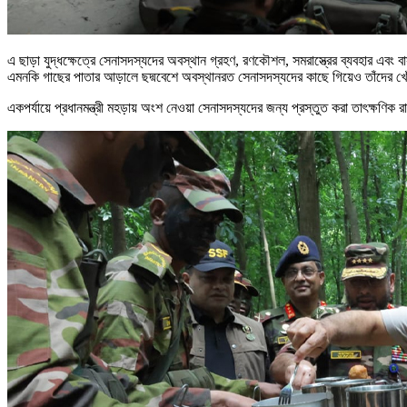
এ ছাড়া যুদ্ধক্ষেত্রে সেনাসদস্যদের অবস্থান গ্রহণ, রণকৌশল, সমরাস্ত্রের ব্যবহার এবং 
এমনকি গাছের পাতার আড়ালে ছদ্মবেশে অবস্থানরত সেনাসদস্যদের কাছে গিয়েও তাঁদের খো
একপর্যায়ে প্রধানমন্ত্রী মহড়ায় অংশ নেওয়া সেনাসদস্যদের জন্য প্রস্তুত করা তাৎক্ষণিক র