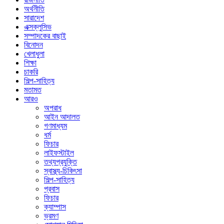
অর্থনীতি
সারাদেশ
এক্সক্লুসিভ
সম্পাদকের বাছাই
বিনোদন
খেলাধুলা
শিক্ষা
চাকরি
শিল্প-সাহিত্য
মতামত
আরও
অপরাধ
আইন আদালত
গণমাধ্যম
ধর্ম
ফিচার
লাইফস্টাইল
তথ্যপ্রযুক্তি
স্বাস্থ্য-চিকিৎসা
শিল্প-সাহিত্য
প্রবাস
ফিচার
ক্যাম্পাস
ভ্রমণ