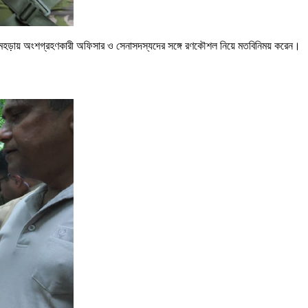
রে নেমে মহড়ায় অংশগ্রহণকারী অফিসার ও সেনাসদস্যদের সঙ্গে রণকৌশল নিয়ে মতবিনিময় করেন।