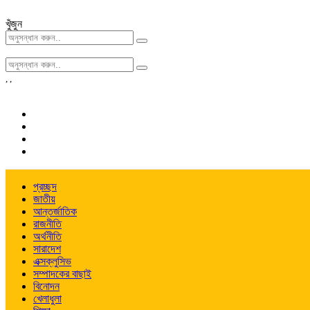
খুঁজুন
,
,
প্রচ্ছদ
জাতীয়
আন্তর্জাতিক
রাজনীতি
অর্থনীতি
সারাদেশ
এক্সক্লুসিভ
সম্পাদকের বাছাই
বিনোদন
খেলাধুলা