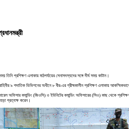
ধানমন্ত্রী
সময় তিনি প্রশিক্ষণ এলাকায় মাঠপর্যায়ের সেনাসদস্যদের সঙ্গে দীর্ঘ সময় কাটান।
াহিনীর ৯ পদাতিক ডিভিশনের অধীনে ৮ বীর-এর গ্রীষ্মকালীন প্রশিক্ষণ এলাকায় আকস্মিকভাবে
ত জেনারেল অফিসার কমান্ডিং (জিওসি) ও ইউনিটের কমান্ডিং অফিসারের (সিও) কাছ থেকে প্রশি
হড়া প্রত্যক্ষ করেন।