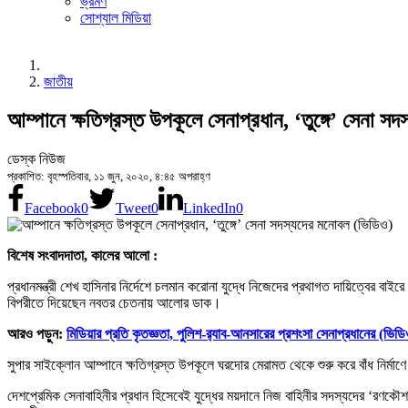
ভ্রমণ
সোশ্যাল মিডিয়া
জাতীয়
আম্পানে ক্ষতিগ্রস্ত উপকূলে সেনাপ্রধান, ‘তুঙ্গে’ সেনা 
ডেস্ক নিউজ
প্রকাশিত: বৃহস্পতিবার, ১১ জুন, ২০২০, ৪:৪৫ অপরাহ্ণ
Facebook
0
Tweet
0
LinkedIn
0
বিশেষ সংবাদদাতা, কালের আলো :
প্রধানমন্ত্রী শেখ হাসিনার নির্দেশে চলমান করোনা যুদ্ধে নিজেদের প্রথাগত দায়িত্বের বাই
বিপরীতে দিয়েছেন নবতর চেতনায় আলোর ডাক।
আরও পড়ুন:
মিডিয়ার প্রতি কৃতজ্ঞতা, পুলিশ-র‌্যাব-আনসারের প্রশংসা সেনাপ্রধানের (ভিড
সুপার সাইক্লোন আম্পানে ক্ষতিগ্রস্ত উপকূলে ঘরদোর মেরামত থেকে শুরু করে বাঁধ নির্মা
দেশপ্রেমিক সেনাবাহিনীর প্রধান হিসেবেই যুদ্ধের ময়দানে নিজ বাহিনীর সদস্যদের ‘রণক