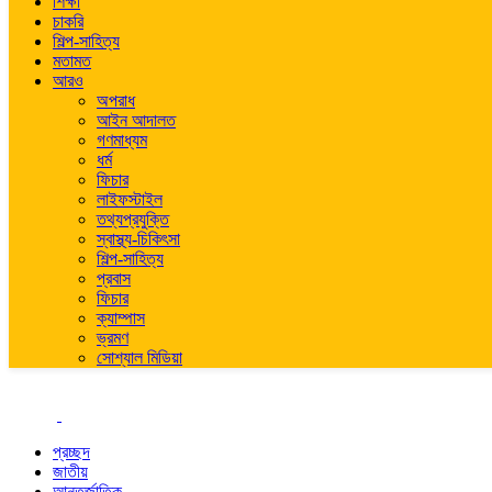
শিক্ষা
চাকরি
শিল্প-সাহিত্য
মতামত
আরও
অপরাধ
আইন আদালত
গণমাধ্যম
ধর্ম
ফিচার
লাইফস্টাইল
তথ্যপ্রযুক্তি
স্বাস্থ্য-চিকিৎসা
শিল্প-সাহিত্য
প্রবাস
ফিচার
ক্যাম্পাস
ভ্রমণ
সোশ্যাল মিডিয়া
প্রচ্ছদ
জাতীয়
আন্তর্জাতিক