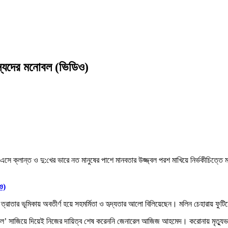
সদস্যদের মনোবল (ভিডিও)
রে এসে ক্লান্ত ও দু:খের ভারে নত মানুষের পাশে মানবতার উজ্জ্বল পরশ মাখিয়ে নির্ভকীচিত্ত
িও)
ণে ত্রাতার ভূমিকায় অবতীর্ণ হয়ে সহমর্মিতা ও হৃদ্যতার আলো বিলিয়েছেন। মলিন চেহারায় ফ
ৌশল’ সাজিয়ে দিয়েই নিজের দায়িত্ব শেষ করেননি জেনারেল আজিজ আহমেদ। করোনায় মৃত্যুভয়কে