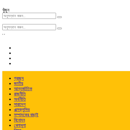
খুঁজুন
,
,
প্রচ্ছদ
জাতীয়
আন্তর্জাতিক
রাজনীতি
অর্থনীতি
সারাদেশ
এক্সক্লুসিভ
সম্পাদকের বাছাই
বিনোদন
খেলাধুলা