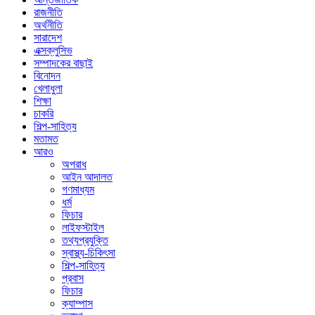
রাজনীতি
অর্থনীতি
সারাদেশ
এক্সক্লুসিভ
সম্পাদকের বাছাই
বিনোদন
খেলাধুলা
শিক্ষা
চাকরি
শিল্প-সাহিত্য
মতামত
আরও
অপরাধ
আইন আদালত
গণমাধ্যম
ধর্ম
ফিচার
লাইফস্টাইল
তথ্যপ্রযুক্তি
স্বাস্থ্য-চিকিৎসা
শিল্প-সাহিত্য
প্রবাস
ফিচার
ক্যাম্পাস