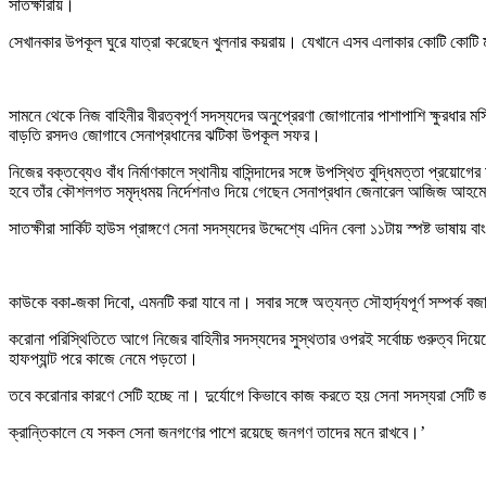
সাতক্ষীরায়।
সেখানকার উপকূল ঘুরে যাত্রা করেছেন খুলনার কয়রায়। যেখানে এসব এলাকার কোটি কোটি মা
সামনে থেকে নিজ বাহিনীর বীরত্বপূর্ণ সদস্যদের অনুপ্রেরণা জোগানোর পাশাপাশি ক্ষুরধার
বাড়তি রসদও জোগাবে সেনাপ্রধানের ঝটিকা উপকূল সফর।
নিজের বক্তব্যেও বাঁধ নির্মাণকালে স্থানীয় বাসিন্দাদের সঙ্গে উপস্থিত বুদ্ধিমত্তা প্রয়ো
হবে তাঁর কৌশলগত সমৃদ্ধময় নির্দেশনাও দিয়ে গেছেন সেনাপ্রধান জেনারেল আজিজ আহ
সাতক্ষীরা সার্কিট হাউস প্রাঙ্গণে সেনা সদস্যদের উদ্দেশ্যে এদিন বেলা ১১টায় স্পষ্ট ভ
কাউকে বকা-জকা দিবো, এমনটি করা যাবে না। সবার সঙ্গে অত্যন্ত সৌহার্দ্যপূর্ণ সম্পর
করোনা পরিস্থিতিতে আগে নিজের বাহিনীর সদস্যদের সুস্থতার ওপরই সর্বোচ্চ গুরুত্ব দ
হাফপ্যান্ট পরে কাজে নেমে পড়তো।
তবে করোনার কারণে সেটি হচ্ছে না। দুর্যোগে কিভাবে কাজ করতে হয় সেনা সদস্যরা সেটি
ক্রান্তিকালে যে সকল সেনা জনগণের পাশে রয়েছে জনগণ তাদের মনে রাখবে।’