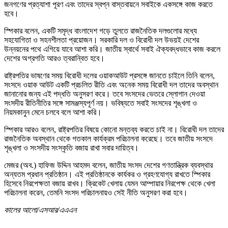
জনগণের প্রত্যাশা পূরণ এবং তাদের স্বপ্ন বাস্তবায়নে সবাইকে একসঙ্গে কাজ করতে
হবে।
স্পিকার বলেন, একটি সমৃদ্ধ বাংলাদেশ গড়ে তুলতে রাজনৈতিক দলগুলোর মধ্যে
সহযোগিতা ও সহনশীলতা প্রয়োজন। সরকারি দল ও বিরোধী দল উভয়ই দেশের
উন্নয়নের পথে এগিয়ে যাবে আশা করি। জাতীয় স্বার্থে সবাই ঐক্যবদ্ধভাবে কাজ করলে
দেশের অগ্রগতি আরও ত্বরান্বিত হবে।
রাষ্ট্রপতির ভাষণের সময় বিরোধী দলের ওয়াকআউট প্রসঙ্গে জানতে চাইলে তিনি বলেন,
সংসদে ওয়াক আউট একটি প্রচলিত রীতি এবং অনেক সময় বিরোধী দল তাদের অবস্থান
জানানোর জন্য এই পদ্ধতি অনুসরণ করে। তবে সংসদের ভেতরে স্লোগান দেওয়া
সংসদীয় রীতিনীতির সঙ্গে সামঞ্জস্যপূর্ণ নয়। ভবিষ্যতে সবাই সংসদের শৃঙ্খলা ও
নিয়মকানুন মেনে চলবে বলে আশা করি।
স্পিকার আরও বলেন, রাষ্ট্রপতির বিষয়ে কোনো মন্তব্য করতে চাই না। বিরোধী দল তাদের
রাজনৈতিক অবস্থান থেকে গতকাল কার্যক্রম পরিচালনা করেছে। তবে জাতীয় সংসদে
শৃঙ্খলা ও সংসদীয় সংস্কৃতি বজায় রাখা সবার দায়িত্ব।
মেজর (অব.) হাফিজ উদ্দিন আহমদ বলেন, জাতীয় সংসদ দেশের গণতান্ত্রিক ব্যবস্থার
অন্যতম প্রধান প্রতিষ্ঠান। এই প্রতিষ্ঠানকে কার্যকর ও গ্রহণযোগ্য রাখতে স্পিকার
হিসেবে নিরপেক্ষতা বজায় রাখব। ক্রিকেট খেলায় যেমন আম্পায়ার নিরপেক্ষ থেকে খেলা
পরিচালনা করেন, তেমনি সংসদ পরিচালনায়ও সেই নীতি অনুসরণ করা হবে।
কালের আলো/এসআর/এএএন