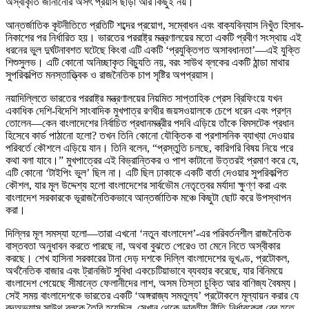
অস্বীকৃতি জানানোর অসৎ প্রয়াস ছাড়া আর কিছুই নয়।
আন্তর্জাতিক কূটনীতিতে প্রতিটি শব্দের প্রয়োগ, সম্বোধন এবং বাক্যবিন্যাস নিখুঁত হিসাব-
নিকাশের পর নির্ধারিত হয়। ভারতের পররাষ্ট্র মন্ত্রণালয়ের মতো একটি প্রবীণ সংস্থায় এই
ধরনের ভুল দুর্ঘটনাবশত ঘটেছে কিংবা এটি একটি ‘প্রযুক্তিগত অসাবধানতা’—এই যুক্তি
শিশুসুলভ। এটি কোনো অনিচ্ছাকৃত বিচ্যুতি নয়, বরং সাউথ ব্লকের একটি ঠান্ডা মাথার
সুপরিকল্পিত মনস্তাত্ত্বিক ও রাজনৈতিক চাপ সৃষ্টির অপপ্রয়াস।
নয়াদিল্লিতে ভারতের পররাষ্ট্র মন্ত্রণালয়ের নিয়মিত সাপ্তাহিক প্রেস ব্রিফিংয়ে যখন
একাধিক দেশি-বিদেশি সাংবাদিক মুখপাত্র রণধীর জয়সওয়ালকে চেপে ধরেন এবং প্রশ্ন
তোলেন—কেন বাংলাদেশের নির্বাচিত প্রধানমন্ত্রীর পদবি এড়িয়ে তাঁকে বিমসটেক প্রধান
হিসেবে কার্ড পাঠানো হলো? তখন তিনি কোনো যৌক্তিক বা প্রশাসনিক ব্যাখ্যা দেওয়ার
পরিবর্তে কৌশলে এড়িয়ে যান। তিনি বলেন, “প্রস্তুতি চলছে, কারিগরি বিষয় নিয়ে পরে
কথা বলা যাবে।” মুখপাত্রের এই বিভ্রান্তিকর ও পাশ কাটানো উত্তরই প্রমাণ করে যে,
এটি কোনো ‘টাইপিং ভুল’ ছিল না। এটি ছিল ঢাকাকে একটি বার্তা দেওয়ার সুপরিকল্পিত
কৌশল, যার মূল উদ্দেশ্য হলো বাংলাদেশের সার্বভৌম নেতৃত্বের মর্যাদা ক্ষুণ্ণ করা এবং
বাংলাদেশ সরকারকে ভূরাজনৈতিকভাবে আন্তর্জাতিক মঞ্চে কিছুটা ছোট করে উপস্থাপন
করা।
দিল্লির মূল সমস্যা হলো—তারা এখনো ‘নতুন বাংলাদেশ’-এর পরিবর্তনশীল রাজনৈতিক
বাস্তবতা অনুধাবন করতে পারছে না, অথবা বুঝতে পেরেও তা মেনে নিতে অস্বীকার
করছে। শেখ হাসিনা সরকারের টানা দেড় দশকে দিল্লি বাংলাদেশের ভূখণ্ড, প্রটোকল,
অর্থনৈতিক বাজার এবং ট্রানজিট সুবিধা একচেটিয়াভাবে ব্যবহার করেছে, যার বিনিময়ে
বাংলাদেশ পেয়েছে সীমান্তে ফেলানীদের লাশ, অসম তিস্তা চুক্তি আর বাণিজ্য বৈষম্য।
সেই সময় বাংলাদেশকে ভারতের একটি ‘অঙ্গরাজ্য সমতুল্য’ প্রটোকলে মূল্যায়ন করার যে
বদঅভ্যাস সাউথ ব্লকে তৈরি হয়েছিল, সেখান থেকে ভারতীয় নীতি-নির্ধারকেরা বের হতে