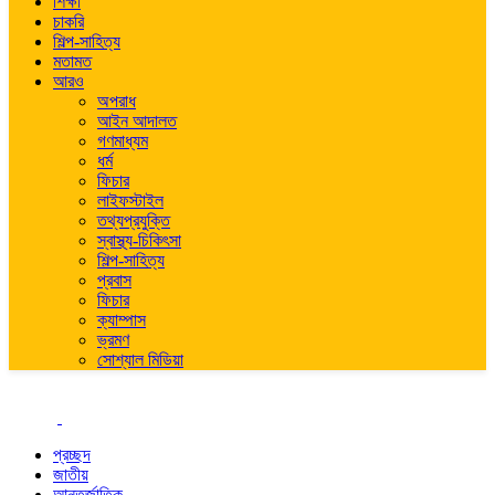
শিক্ষা
চাকরি
শিল্প-সাহিত্য
মতামত
আরও
অপরাধ
আইন আদালত
গণমাধ্যম
ধর্ম
ফিচার
লাইফস্টাইল
তথ্যপ্রযুক্তি
স্বাস্থ্য-চিকিৎসা
শিল্প-সাহিত্য
প্রবাস
ফিচার
ক্যাম্পাস
ভ্রমণ
সোশ্যাল মিডিয়া
প্রচ্ছদ
জাতীয়
আন্তর্জাতিক