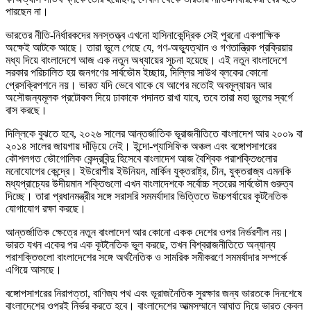
পারছেন না।
ভারতের নীতি-নির্ধারকদের মনস্তত্ত্ব এখনো হাসিনাকেন্দ্রিক সেই পুরনো একপাক্ষিক
অক্ষেই আটকে আছে। তারা ভুলে গেছে যে, গণ-অভ্যুত্থান ও গণতান্ত্রিক প্রক্রিয়ার
মধ্য দিয়ে বাংলাদেশে আজ এক নতুন অধ্যায়ের সূচনা হয়েছে। এই নতুন বাংলাদেশে
সরকার পরিচালিত হয় জনগণের সার্বভৌম ইচ্ছায়, দিল্লির সাউথ ব্লকের কোনো
প্রেসক্রিপশনে নয়। ভারত যদি ভেবে থাকে যে আগের মতোই অবমূল্যায়ন আর
অসৌজন্যমূলক প্রটোকল দিয়ে ঢাকাকে পদানত রাখা যাবে, তবে তারা মহা ভুলের স্বর্গে
বাস করছে।
দিল্লিকে বুঝতে হবে, ২০২৬ সালের আন্তর্জাতিক ভূরাজনীতিতে বাংলাদেশ আর ২০০৯ বা
২০১৪ সালের জায়গায় দাঁড়িয়ে নেই। ইন্দো-প্যাসিফিক অঞ্চল এবং বঙ্গোপসাগরের
কৌশলগত ভৌগোলিক কেন্দ্রবিন্দু হিসেবে বাংলাদেশ আজ বৈশ্বিক পরাশক্তিগুলোর
মনোযোগের কেন্দ্রে। ইউরোপীয় ইউনিয়ন, মার্কিন যুক্তরাষ্ট্র, চীন, যুক্তরাজ্য এমনকি
মধ্যপ্রাচ্যের উদীয়মান শক্তিগুলো এখন বাংলাদেশকে সর্বোচ্চ স্তরের সার্বভৌম গুরুত্ব
দিচ্ছে। তারা প্রধানমন্ত্রীর সঙ্গে সরাসরি সমমর্যাদার ভিত্তিতে উচ্চপর্যায়ের কূটনৈতিক
যোগাযোগ রক্ষা করছে।
আন্তর্জাতিক ক্ষেত্রে নতুন বাংলাদেশ আর কোনো একক দেশের ওপর নির্ভরশীল নয়।
ভারত যখন একের পর এক কূটনৈতিক ভুল করছে, তখন বিশ্বরাজনীতিতে অন্যান্য
পরাশক্তিগুলো বাংলাদেশের সঙ্গে অর্থনৈতিক ও সামরিক সমীকরণে সমমর্যাদার সম্পর্কে
এগিয়ে আসছে।
বঙ্গোপসাগরের নিরাপত্তা, বাণিজ্য পথ এবং ভূরাজনৈতিক সুরক্ষার জন্য ভারতকে দিনশেষে
বাংলাদেশের ওপরই নির্ভর করতে হবে। বাংলাদেশের আত্মসম্মানে আঘাত দিয়ে ভারত কেবল