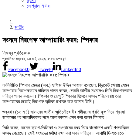
ভ্রমণ
সোশ্যাল মিডিয়া
জাতীয়
সংসদে নিরপেক্ষ আম্পায়ারিং করব: স্পিকার
নিজস্ব প্রতিবেদক
প্রকাশিত: শুক্রবার, ১৩ মার্চ, ২০২৬, ২:০৩ অপরাহ্ণ
Facebook
0
Tweet
0
LinkedIn
0
নবনির্বাচিত স্পিকার মেজর (অব.) হাফিজ উদ্দিন আহমদ বলেছেন, ক্রিকেট খেলায় যেমন
আম্পায়ার নিরপেক্ষভাবে দায়িত্ব পালন করেন, তেমনি জাতীয় সংসদেও তিনি নিরপেক্ষভাবে
দায়িত্ব পালন করবেন। স্পিকার ও ডেপুটি স্পিকার হিসেবে সংসদ পরিচালনায় তারা
আম্পায়ারের মতোই নিরপেক্ষ ভূমিকা রাখবেন বলে জানান তিনি।
শুক্রবার (১৩ মার্চ) সাভারের জাতীয় স্মৃতিসৌধে বীর শহীদদের প্রতি ফুল দিয়ে শ্রদ্ধা
জানানোর পর সাংবাদিকদের সঙ্গে আলাপকালে এসব কথা বলেন স্পিকার।
তিনি বলেন, অনেক ত্যাগ-তিতিক্ষা ও সংগ্রামের মধ্য দিয়ে বাংলাদেশ একটি গণতান্ত্রিক
সংসদ পেয়েছে। সেই সংসদের মর্যাদা রক্ষা করা সবার দায়িত্ব। আগামী দিনগুলোতে