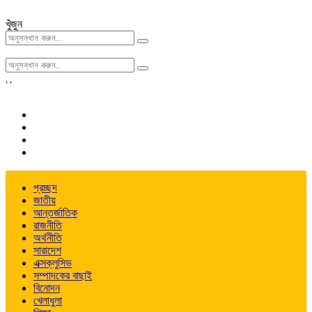
খুঁজুন
,
,
প্রচ্ছদ
জাতীয়
আন্তর্জাতিক
রাজনীতি
অর্থনীতি
সারাদেশ
এক্সক্লুসিভ
সম্পাদকের বাছাই
বিনোদন
খেলাধুলা