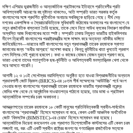
দক্ষিণ এশিয়ার ভূরাজনীতি ও আন্তর্জাতিক প্রটোকলের ইতিহাসে প্রতিবেশীর প্রতি
আধিপত্যবাদী আচরণের বহু দৃষ্টান্ত থাকলেও, অতি সম্প্রতি ভারত সরকার কর্তৃক
বাংলাদেশের সঙ্গে প্রদর্শিত কূটনৈতিক অনাচার সবকিছুকে ছাড়িয়ে গেছে। দীর্ঘ দেড়
দশকের একপাক্ষিক ও স্বৈরাচারভিত্তিক সুবিধাবাদী কাঠামোর অবসানের পর বাংলাদেশে যে
নতুন রাজনৈতিক বাস্তবতা তৈরি হয়েছে, তাকে মেনে নিতে সাউথ ব্লকের নিদারুণ মানসিক
অস্বস্তি আজ দিবালোকের মতো স্পষ্ট। সম্প্রতি ঢাকায় নিযুক্ত ভারতীয় হাইকমিশনার
দীনেশ ত্রিবেদী বাংলাদেশের পররাষ্ট্রমন্ত্রীর সঙ্গে সাক্ষাৎ করে অত্যন্ত নাটকীয় ভঙ্গিতে
জানিয়েছিলেন—ভারতের মাটি বাংলাদেশের নতুন প্রধানমন্ত্রী তারেক রহমানকে স্বাগত
জানানোর জন্য ‘অধীর আগ্রহে’ অপেক্ষা করছে। কিন্তু কূটনীতির খাতা খুলতেই প্রকাশ
পেল দিল্লির সেই পুরানো ছদ্মবেশ। কথা ও কাজের যোজন যোজন দূরত্ব প্রমাণ করে,
ভারত এখনো তাদের গতানুগতিক ছদ্ম-কূটনীতি ও আধিপত্যবাদী মনস্তাত্ত্বিক খেলা থেকে
সরে আসতে পারেনি।
আগামী ১২ ও ১৩ই সেপ্টেম্বর নয়াদিল্লিতে অনুষ্ঠিত হতে যাওয়া বিশ্বরাজনীতির অন্যতম
প্রভাবশালী জোট ব্রিকস (BRICS)-এর ১৮তম শীর্ষ সম্মেলনের ‘আউটরিচ’ পর্বে অংশ
নেওয়ার জন্য বাংলাদেশের প্রধানমন্ত্রী তারেক রহমানকে ভারতীয় প্রধানমন্ত্রী নরেন্দ্র
মোদির পক্ষ থেকে যে আনুষ্ঠানিক দাওয়াতপত্র পাঠানো হয়েছে, তার ভাষা ও প্রটোকল
আন্তর্জাতিক সম্পর্কের চরম অবমাননা।
আমন্ত্রণপত্রে তারেক রহমানকে ১৮ কোটি মানুষের প্রতিনিধিত্বকারী স্বাধীন-সার্বভৌম
বাংলাদেশের ‘প্রধানমন্ত্রী’ হিসেবে সম্বোধন না করে, কেবল একটি আঞ্চলিক অর্থনৈতিক
জোট ‘বিমসটেক (BIMSTEC)-এর চেয়ার’ হিসেবে সম্বোধন করা হয়েছে।
আন্তর্জাতিক ভিয়েনা কনভেনশন এবং প্রথাগত ডিপ্লোমেটিক কাস্টমসের এটি কেবল চরম
লঙ্ঘনই নয়, বরং এটি একটি স্বাধীন রাষ্ট্রের জনগণের গণতান্ত্রিক রাজনৈতিক সত্যকে