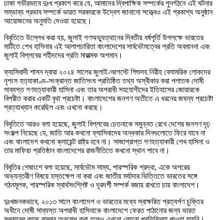
ঢাকা গভীরভাবে দুঃখ প্রকাশ করে যে, আমাদের দ্বিপাক্ষিক সম্পর্কের পুনর্গঠনে এই ঘটনার
সম্ভাব্য প্রভাব সম্পর্কে ভারত সরকারকে উদ্বেগ জানানো সত্ত্বেও এই প্রকাশ্য অনুষ্ঠান
আয়োজনের অনুমতি দেওয়া হয়েছে।
বিবৃতিতে উল্লেখ করা হয়, জুলাই গণঅভ্যুত্থানের দ্বিতীয় বর্ষপূর্তি উপলক্ষে ভারতের
মাটিতে শেখ হাসিনার এই আলাপচারিতা বাংলাদেশের সার্বভৌমত্বের প্রতি অবমাননা এবং
জুলাই বিপ্লবের শহীদদের প্রতি মারাত্মক অপমান।
ফ্যাসিবাদী শাসন দ্বারা ২০২৪ সালের জুলাই-আগস্টে শিশুসহ নিরীহ বেসামরিক লোকদের
নৃশংস হত্যাকাণ্ড-সংক্রান্ত জাতিসংঘ প্রতিষ্ঠিত তথ্য অস্বীকার করা পলাতক দোষী
সাব্যস্ত গণহত্যাকারী হাসিনা এবং তার অপরাধী সহযোগীদের ইতিহাসের জোয়ারকে
বিপরীত করার একটি বৃথা প্রচেষ্টা। বাংলাদেশের জনগণ অতীতে এ ধরনের জঘন্য প্রচেষ্টা
প্রত্যাখ্যান করেছিল এবং এখনো করছে।
বিবৃতিতে আরও বলা হয়েছে, জুলাই বিপ্লবের চেতনাকে সমুন্নত রেখে দেশের জনগণ দৃঢ়
সংকল্প নিয়েছে যে, জাতি আর কখনো ফ্যাসিবাদের অন্ধকার দিনগুলোতে ফিরে যাবে না
এবং বাংলাদেশ কখনো ক্লায়েন্ট রাষ্ট্র হবে না। সাজাপ্রাপ্ত গণহত্যাকারী শেখ হাসিনা ও
তার মাফিয়া প্রতিষ্ঠান বাংলাদেশের রাজনীতিতে কখনো স্থান পাবে না।
বিবৃতির শেষাংশে বলা হয়েছে, সার্বভৌম সাম্য, পারস্পরিক শ্রদ্ধা, একে অপরের
অভ্যন্তরীণ বিষয়ে হস্তক্ষেপ না করা এবং জাতীয় মর্যাদার ভিত্তিতে ভারতের সঙ্গে
গঠনমূলক, পারস্পরিক স্বার্থসংশ্লিষ্ট ও দূরদর্শী সম্পর্ক বজায় রাখতে চায় বাংলাদেশ।
দুঃখজনকভাবে, ২০১৩ সালে বাংলাদেশ ও ভারতের মধ্যে স্বাক্ষরিত প্রত্যর্পণ চুক্তির
অধীনে দোষী সাব্যস্ত অপরাধী হাসিনাকে বাংলাদেশে ফেরত পাঠানোর জন্য ভারত
সরকারের কাছে বারবার অনুরোধ করা হলেও এখনো কোনো প্রতিক্রিয়া পাওয়া যায়নি।