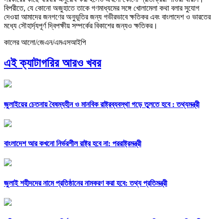
বিপরীতে, যে কোনো অজুহাতে তাকে গণমাধ্যমের সঙ্গে খোলামেলা কথা বলার সুযোগ
দেওয়া আমাদের জনগণের অনুভূতির জন্য গভীরভাবে ক্ষতিকর এবং বাংলাদেশ ও ভারতের
মধ্যে সৌহার্দ্যপূর্ণ দ্বিপক্ষীয় সম্পর্কের বিকাশের জন্যও ক্ষতিকর।
কালের আলো/জেএন/এমএসআইপি
এই ক্যাটাগরির আরও খবর
জুলাইয়ের চেতনায় বৈষম্যহীন ও মানবিক রাষ্ট্রব্যবস্থা গড়ে তুলতে হবে : তথ্যমন্ত্রী
বাংলাদেশ আর কখনো নির্ভরশীল রাষ্ট্র হবে না: পররাষ্ট্রমন্ত্রী
জুলাই শহীদদের নামে প্রতিষ্ঠানের নামকরণ করা হবে: তথ্য প্রতিমন্ত্রী