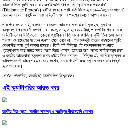
আন্তর্জাতিক কূটনীতির ভাষায় একটি অতি শক্তিশালী ‘কূটনৈতিক প্রতিবাদ’
(Diplomatic Protest)। সাউথ ব্লককে স্পষ্ট বার্তা দিতে হবে যে—’নতুন বাংলাদেশ’
তার আত্মসম্মান, প্রটোকল এবং সার্বভৌম মর্যাদার প্রশ্নে কোনো আপস করবে না।
পরিশেষে বলতে চাই, বাংলাদেশের জনগণ ভারতের সঙ্গে একটি সুসংহত, সুস্থ ও
বন্ধুত্বপূর্ণ প্রতিবেশী সম্পর্ক চায়, কিন্তু তা হতে হবে সমমর্যাদা, পারস্পরিক শ্রদ্ধা এবং
সার্বভৌমত্বের ভিত্তিতে। কোনো প্রটোকলভিত্তিক কারসাজি বা কূটনৈতিক হেয় করার
প্রয়াস বাংলাদেশের সচেতন জনগণ মেনে নেবে না। প্রধানমন্ত্রী তারেক রহমানের প্রতি
দেশবাসীর আজ পূর্ণ আস্থা রয়েছে। তিনি যদি দিল্লির এই অপমানজনক দাওয়াত
প্রত্যাখ্যান করে ভারত সফর থেকে বিরত থাকেন, তবে তা হবে দেশের সার্বভৌমত্ব রক্ষা
ও জাতীয় আত্মমর্যাদা সমুন্নত রাখার ঐতিহাসিক পদক্ষেপ। দিল্লির এই অসৌজন্যমূলক ও
আধিপত্যবাদী আচরণের এর চেয়ে কঠোর, সময়োপযোগী এবং সমুচিত জবাব আর কিছুই
হতে পারে না।
লেখক: সাংবাদিক, কলামিস্ট, রাজনৈতিক বিশ্লেষক।
এই ক্যাটাগরির আরও খবর
জাতীয় নিরাপত্তা: সামরিক সাফল্য ও সমন্বিত দীর্ঘমেয়াদি কৌশল