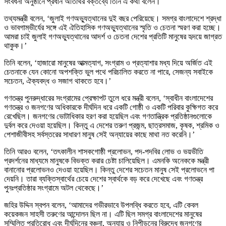
সংবর্ধনা অনুষ্ঠানে প্রধান অতিথির বক্তব্যে তিনি এ কথা বলেন।
তথ্যমন্ত্রী বলেন, ‘জুলাই গণঅভ্যুত্থানের দুই বছর পেরিয়েছে। সমগ্র বাংলাদেশে শ্রদ্ধা
ও ভাবগাম্ভীর্যের সঙ্গে এই ঐতিহাসিক গণঅভ্যুত্থানের স্মৃতি ও চেতনা স্মরণ করা হচ্ছে।
আমরা চাই জুলাই গণঅভ্যুত্থানের আদর্শ ও চেতনা দেশের প্রতিটি মানুষের হৃদয়ে জাগ্রত
থাকুক।’
তিনি বলেন, ‘হাজারো মানুষের আত্মত্যাগ, সংগ্রাম ও প্রত্যাশার মধ্য দিয়ে অর্জিত এই
চেতনাকে যেন কোনো অপশক্তি ভুল পথে পরিচালিত করতে না পারে, সেজন্য সবাইকে
সচেতন, ঐক্যবদ্ধ ও সজাগ থাকতে হবে।’
গণতন্ত্র পুনরুদ্ধারের সংগ্রামের প্রেক্ষাপট তুলে ধরে মন্ত্রী বলেন, ‘স্বাধীন বাংলাদেশের
গণতন্ত্র ও জনগণের অধিকারকে দীর্ঘদিন ধরে একটি গোষ্ঠী ও একটি পরিবার কুক্ষিগত করে
রেখেছিল। জনগণের ভোটাধিকার হরণ করা হয়েছিল এবং গণতান্ত্রিক প্রতিষ্ঠানগুলোকে
দুর্বল করে দেওয়া হয়েছিল। কিন্তু এ দেশের তরুণ প্রজন্ম, ছাত্রসমাজ, কৃষক, শ্রমিক ও
পেশাজীবীসহ সর্বস্তরের সাধারণ মানুষ সেই অন্যায়ের কাছে মাথা নত করেনি।’
তিনি আরও বলেন, ‘তৎকালীন শাসকগোষ্ঠী প্রলোভন, পদ-পদবির লোভ ও ভয়ভীতি
প্রদর্শনের মাধ্যমে মানুষকে বিভক্ত করার চেষ্টা চালিয়েছিল। এমনকি অনেককে মন্ত্রী
বানানোর প্রলোভনও দেওয়া হয়েছিল। কিন্তু দেশের সচেতন মানুষ সেই প্রলোভনে পা
দেয়নি। তারা ব্যক্তিস্বার্থের চেয়ে দেশের স্বার্থকে বড় করে দেখেছে এবং গণতন্ত্র
পুনঃপ্রতিষ্ঠার সংগ্রামে অটল থেকেছে।’
জহির উদ্দিন স্বপন বলেন, ‘আমাদের গভীরভাবে উপলব্ধি করতে হবে, এটি কেবল
কয়েকজন সাহসী তরুণের আন্দোলন ছিল না। এটি ছিল সমগ্র বাংলাদেশের মানুষের
সম্মিলিত প্রতিরোধ এবং দীর্ঘদিনের বঞ্চনা, অন্যায় ও নিপীড়নের বিরুদ্ধে জনগণের