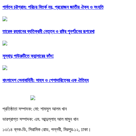
পার্বত্য চট্টগ্রাম: পরিচয় বিতর্ক নয়, প্রয়োজন জাতীয় ঐক্য ও সংহতি
তারেক রহমানের ব্যতিক্রমী নেতৃত্ব ও রাষ্ট্র পুনর্গঠনের রূপরেখা
সুস্বাদু পাউরুটিতে ক্যান্সারের ফাঁদ!
বাংলাদেশ সেনাবাহিনী: সাহস ও পেশাদারিত্বের এক ঐতিহ্য
প্রতিষ্ঠাতা সম্পাদক: মো: শামসুল আলম খান
ভারপ্রাপ্ত সম্পাদক: এম. আব্দুল্লাহ আল মামুন খান
১৩/১৪ ব্লক-ডি, সিরামিক রোড, পল্লবী, মিরপুর-১২, ঢাকা।