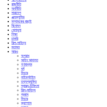
রাজনীতি
অর্থনীতি
সারাদেশ
এক্সক্লুসিভ
সম্পাদকের বাছাই
বিনোদন
খেলাধুলা
শিক্ষা
চাকরি
শিল্প-সাহিত্য
মতামত
আরও
অপরাধ
আইন আদালত
গণমাধ্যম
ধর্ম
ফিচার
লাইফস্টাইল
তথ্যপ্রযুক্তি
স্বাস্থ্য-চিকিৎসা
শিল্প-সাহিত্য
প্রবাস
ফিচার
ক্যাম্পাস