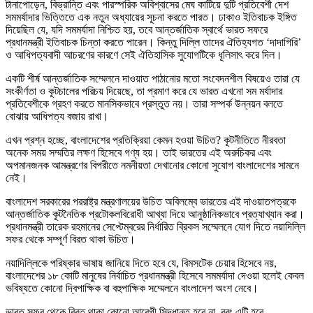
টানাপোড়েন, বিভ্রান্তি এবং পারস্পরিক অবিশ্বাসের মেঘ কাটিয়ে দুটি প্রতিবেশী দেশ
সমমর্যাদার ভিত্তিতে এক নতুন অধ্যায়ের সূচনা করতে পারত। ঢাকাও ইতিবাচক ইঙ্গিত
দিয়েছিল যে, যদি সমমর্যাদা নিশ্চিত হয়, তবে আন্তর্জাতিক স্বার্থে ভারত সফরে
প্রধানমন্ত্রী ইতিবাচক চিন্তা করতে পারেন। কিন্তু দিল্লি তাদের ঐতিহ্যগত ‘দাদাগিরি’
ও আধিপত্যবাদী আচরণের কারণে সেই ঐতিহাসিক সুযোগটিকে ধূলিসাৎ করে দিল।
একটি শীর্ষ আন্তর্জাতিক সম্মেলনে দাওয়াত পাঠানোর মতো সংবেদনশীল বিষয়েও তারা যে
সংকীর্ণতা ও কূটচালের পরিচয় দিয়েছে, তা প্রমাণ করে যে ভারত এখনো সম মর্যাদার
প্রতিবেশীকে গ্রহণ করতে মানসিকভাবে প্রস্তুত নয়। তারা সম্পর্ক উন্নয়ন বলতে
বোঝায় আধিপত্য বজায় রাখা।
এখন প্রশ্ন হচ্ছে, বাংলাদেশের প্রতিক্রিয়া কেমন হওয়া উচিত? কূটনীতিতে নীরবতা
অনেক সময় সম্মতির লক্ষণ হিসেবে গণ্য হয়। তাই ভারতের এই অরুচিকর এবং
অপমানজনক আমন্ত্রণের বিপরীতে নমনীয়তা দেখানোর কোনো সুযোগ বাংলাদেশের সামনে
নেই।
বাংলাদেশ সরকারের পররাষ্ট্র মন্ত্রণালয়ের উচিত অবিলম্বে ভারতের এই দাওয়াতপত্রকে
আন্তর্জাতিক কূটনৈতিক প্রটোকলবিরোধী আখ্যা দিয়ে আনুষ্ঠানিকভাবে প্রত্যাখ্যান করা।
প্রধানমন্ত্রী তারেক রহমানের সেপ্টেম্বরের নির্ধারিত ব্রিকস সম্মেলনে যোগ দিতে নয়াদিল্লি
সফর থেকে সম্পূর্ণ বিরত থাকা উচিত।
নয়াদিল্লিকে পরিষ্কার ভাষায় জানিয়ে দিতে হবে যে, বিমসটেক চেয়ার হিসেবে নয়,
বাংলাদেশের ১৮ কোটি মানুষের নির্বাচিত প্রধানমন্ত্রী হিসেবে সমমর্যাদা দেওয়া হলেই কেবল
ভবিষ্যতে কোনো দ্বিপাক্ষিক বা বহুপাক্ষিক সম্মেলনে বাংলাদেশ অংশ নেবে।
ভারত সফর থেকে বিরত থাকা কোনো আবেগী সিদ্ধান্ত হবে না, বরং এটি হবে