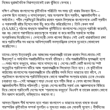
নিজের ভূরাজনৈতিক নিরাপত্তাকেই চরম ঝুঁকিতে ফেলছে।
দক্ষিণ এশিয়ায় বাংলাদেশের কূটনৈতিক পরিচিতি সব সময় দুই ধারায় বিভক্ত ছিল—
একপক্ষ ছিল নতজানু ও দাসত্বপ্রবণ, আর অপরপক্ষ ছিল স্বাধীন, আত্মমর্যাদাশীল ও
সার্বভৌম। শহীদ প্রেসিডেন্ট জিয়াউর রহমান প্রথম বিশ্বমঞ্চে বাংলাদেশকে একটি স্বাধীন
ও স্বাবলম্বী রাষ্ট্র হিসেবে মাথা উঁচু করে দাঁড় করিয়েছিলেন। তিনি কেবল সার্ক
(SAARC) গঠনের মাধ্যমে আঞ্চলিক কূটনীতিতে বাংলাদেশের নেতৃত্ব প্রতিষ্ঠা করেননি,
বরং বড় কোনো পরাশক্তির রক্তচক্ষুকে পরোয়া না করে জাতীয় স্বার্থকে সর্বোচ্চ
অগ্রাধিকার দিয়েছিলেন। দেশনেত্রী বেগম খালেদা জিয়াও সেই একই ধারাবাহিকতা রক্ষা
করে প্রতিবেশীর সব ধরনের আধিপত্যবাদী মনস্তাত্ত্বিক চাপকে দৃঢ়ভাবে মোকাবেলা
করেছিলেন।
তাদের যোগ্য উত্তরসূরি এবং আজকের প্রধানমন্ত্রী তারেক রহমান পিতা-মাতার সেই
বীরত্বপূর্ণ ও সার্বভৌম পররাষ্ট্রনীতির পথেই হাঁটছেন। তাঁর পররাষ্ট্রনীতির মূলমন্ত্রই হলো
—সবার সাথে বন্ধুত্ব, কারও সাথে দাসত্ব নয়। দেশের কোটি কোটি জনগণের স্পষ্ট
অনুভূতির প্রতিফলন ঘটিয়ে আজ প্রধানমন্ত্রীকে সিদ্ধান্ত নিতে হবে। যে কূটনৈতিক
কাঠামোয় বাংলাদেশের প্রধানমন্ত্রীকে তাঁর রাষ্ট্রীয় পদবি দিতে ভারতের হাত কাঁপে, যে
প্রটোকলে বাংলাদেশের প্রতিনিধিত্বকে কোনো আঞ্চলিক সংস্থার ছায়ায় ঢেকে দেওয়ার
চক্রান্ত হয়—সেই আমন্ত্রণে সাড়া দেওয়া হবে শহীদ জিয়া ও বেগম খালেদা জিয়ার
আত্মমর্যাদাশীল নীতির পরিপন্থী। সুতরাং দেশের জাতীয় স্বার্থ এবং আত্মসম্মানকে বিকিয়ে
দিয়ে কোনো প্রতিবেশী দেশের সঙ্গে ‘প্রহসনের বন্ধুত্ব’ বিএনপি বা তারেক রহমান কোনো
দিন বরদাশ করেননি, ভবিষ্যতেও করবেন না।
আসন্ন ব্রিকস শীর্ষ সম্মেলন হতে পারত বাংলাদেশ ও ভারতের মধ্যে থমকে যাওয়া
পারস্পরিক কূটনৈতিক সম্পর্ক পুনর্গঠন ও সুসংহত করার এক সোনালী সুযোগ। দীর্ঘদিনের