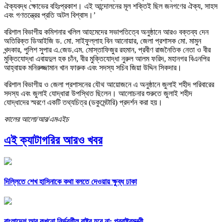
ঐক্যবদ্ধ ক্ষোভের বহিঃপ্রকাশ। এই আন্দোলনের মূল শক্তিই ছিল জনগণের ঐক্য, সাহস
এবং গণতন্ত্রের প্রতি অটল বিশ্বাস।’
বরিশাল বিভাগীয় কমিশনার খলিল আহমেদের সভাপতিত্বে অনুষ্ঠানে আরও বক্তব্য দেন
অতিরিক্ত ডিআইজি ড. মো. সাইফুল্লাহ বিন আনোয়ার, জেলা প্রশাসক মো. মামুন
খন্দকার, পুলিশ সুপার এ.জেড.এম. মোস্তাফিজুর রহমান, প্রবীণ রাজনৈতিক নেতা ও বীর
মুক্তিযোদ্ধা এবায়দুল হক চাঁন, বীর মুক্তিযোদ্ধা নুরুল আলম ফরিদ, মহানগর বিএনপির
আহ্বায়ক মনিরুজ্জামান খান ফারুক এবং সদস্য সচিব জিয়া উদ্দিন সিকদার।
বরিশাল বিভাগীয় ও জেলা প্রশাসনের যৌথ আয়োজনে এ অনুষ্ঠানে জুলাই শহীদ পরিবারের
সদস্য এবং জুলাই যোদ্ধারা উপস্থিত ছিলেন। আলোচনার শুরুতে জুলাই শহীদ
যোদ্ধাদের স্মরণে একটি তথ্যচিত্র (ডকুমেন্টারি) প্রদর্শন করা হয়।
কালের আলো/আর/এমএইচ
এই ক্যাটাগরির আরও খবর
দিল্লিতে শেখ হাসিনাকে কথা বলতে দেওয়ায় ক্ষুব্ধ ঢাকা
বাংলাদেশ আর কখনো নির্ভরশীল রাষ্ট্র হবে না: পররাষ্ট্রমন্ত্রী