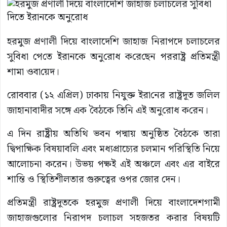
হরমুজ প্রণালী দিয়ে বাংলাদেশি জাহাজ নিরাপদে চলাচলের
সুবিধা পে‌তে ইরা‌নকে অনু‌রোধ ক‌রে‌ছেন পররাষ্ট্র প্রতিমন্ত্রী
শামা ওবা‌য়েদ।
রোববার (১২ এ‌প্রিল) ঢাকায় নিযুক্ত ইরা‌নের রাষ্ট্রদূত জ‌লিল
জাহানাবাদীর সঙ্গে এক বৈঠকে তিনি এই অনু‌রোধ ক‌রেন।
এ দিন রাষ্ট্রীয় অতিথি ভবন পদ্মায় অনুষ্ঠিত বৈঠকে তারা
দ্বিপাক্ষিক বিষয়াবলি এবং মধ্যপ্রাচ্যের চলমান পরিস্থিতি নিয়ে
আলোচনা করেন। উভয় পক্ষই এই অঞ্চলে এবং এর বাইরে
শান্তি ও স্থিতিশীলতার গুরুত্বের ওপর জোর দেন।
প্রতিমন্ত্রী রাষ্ট্রদূতকে হরমুজ প্রণালী দিয়ে বাংলাদেশগামী
জাহাজগুলোর নিরাপদ চলাচল সহজতর করার বিষয়টি