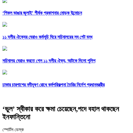
‘শিকল ভাঙার জুলাই’ শীর্ষক প্রকাশনার মোড়ক উন্মোচন
১১ দলীয় ঐক্যের ঘেরাও কর্মসূচি ঘিরে সচিবালয়ের সব গেট বন্ধ
সচিবালয় ঘেরাও করতে গেল ১১ দলীয় ঐক্য, আটকে দিলো পুলিশ
ঢাকার চারপাশের নদীদূষণ রোধে কর্মপরিকল্পনা তৈরির নির্দেশ প্রধানমন্ত্রীর
‘ভুল’ স্বীকার করে ক্ষমা চেয়েছেন,পদে বহাল থাকছেন
ইনফান্তিনো
স্পোর্টস ডেস্ক