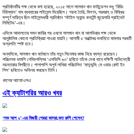
প্রতিষ্ঠানটির পক্ষ থেকে বলা হয়েছে, ২০১৫ সালে সালমান খান ফাউন্ডেশন শুধু ‘বিয়িং
হিউম্যান’ নাম ব্যবহারের লাইসেন্স দিয়েছিল। গয়না তৈরি, বিপণন, সরবরাহ ও বিক্রির
সম্পূর্ণ দায়িত্ব ছিল লাইসেন্সধারী প্রতিষ্ঠান ‘স্টাইল অ্যান্ড কনটেন্ট জুয়েলারি প্রাইভেট
লিমিটেড’-এর।
এদিকে আদালতের সমন জারির পর এখনো সালমান খান বা আলভিরার পক্ষ থেকে
আনুষ্ঠানিক কোনো প্রতিক্রিয়া পাওয়া যায়নি। আগামী ৫ অক্টোবর শুনানিতে মামলার পরবর্তী
অগ্রগতি স্পষ্ট হবে।
অন্যদিকে, সালমান খান বর্তমানে তাঁর নতুন সিনেমার কাজ নিয়ে ব্যস্ত রয়েছেন।
পরিচালক ভামশি পেড্ডিপল্লির ‘এসভিসি ৬৩’ ছবিতে তাঁকে দেখা যাবে দক্ষিণী অভিনেত্রী
নয়নতারার বিপরীতে। পাশাপাশি অপূর্ব লাখিয়া পরিচালিত ‘মাতৃভূমি: মে ওয়ার রেস্ট ইন
পিস’ ছবিতেও অভিনয় করছেন তিনি।
কালের আলো/এসএ
এই ক্যাটাগরির আরও খবর
‘লক আপ ২’-এর বিজয়ী শ্রেয়া কালরা,কত রুপি পেলেন?