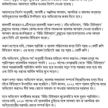
কর্মকর্তাদেরও আদালতে হাজির হওয়ার নির্দেশ দেওয়া হয়েছে।
আদালতের নির্দেশ অনুযায়ী, আগামী ৫ অক্টোবর সালমান, আলভিরা ও মামলার অন্যান্য
অভিযুক্তদের স্বশরীরে উপস্থিত হয়ে অভিযোগের জবাব দিতে হবে।
মামলাটি করেছেন চণ্ডীগড়ের ব্যবসায়ী অরুণ গুপ্ত। তাঁর অভিযোগ, ‘বিয়িং হিউম্যান’
ব্র্যান্ডের গয়নার শোরুম খোলার জন্য তাঁকে লাভজনক ব্যবসার আশ্বাস দেওয়া হয়েছিল।
সালমান খানের জনপ্রিয়তা ও ‘বিয়িং হিউম্যান’ ব্র্যান্ডের গ্রহণযোগ্যতার ওপর আস্থা
রেখে তিনি এই ব্যবসায় বিনিয়োগ করেন।
অরুণ গুপ্তের দাবি, শোরুম প্রতিষ্ঠা ও ব্যবসা পরিচালনার জন্য তিনি প্রায় ৩ কোটি রুপি
বিনিয়োগ করেন। এর মধ্যে শোরুম তৈরিতেই খরচ হয় প্রায় ১ কোটি রুপি।
তাঁর অভিযোগ, চুক্তির শর্ত অনুযায়ী নিজের দায়িত্ব পালন করলেও শোরুম চালুর পর
প্রতিশ্রুত ব্যবসায়িক সহায়তা পাননি। ২০২০ সালের ফেব্রুয়ারি থেকে ‘বিয়িং হিউম্যান’
গয়না সরবরাহকারী প্রতিষ্ঠান কার্যত বন্ধ হয়ে যাওয়ায় নতুন পণ্য সরবরাহ বন্ধ হয়ে যায়
এবং তিনি বড় ধরনের আর্থিক ক্ষতির মুখে পড়েন।
অরুণ গুপ্ত আরও অভিযোগ করেন, ব্যবসার সম্ভাবনা সম্পর্কে বিভ্রান্তিকর তথ্য দিয়ে
তাঁকে বিনিয়োগে উৎসাহিত করা হয়েছিল। তিনি জানান, ২০২১ সালে প্রথম পুলিশের কাছে
অভিযোগ করলেও দীর্ঘ সময় কোনো সমাধান না পাওয়ায় আদালতের দ্বারস্থ হন।
তবে অভিযোগ অস্বীকার করেছে ‘বিয়িং হিউম্যান জুয়েলারি’র সঙ্গে যুক্ত প্রতিষ্ঠান।
তাদের দাবি, ২০১৮ সালের ওই ব্যবসায়িক চুক্তির সঙ্গে সালমান খান বা আলভিরা খান
অগ্নিহোত্রীর সরাসরি কোনো সম্পর্ক ছিল না।