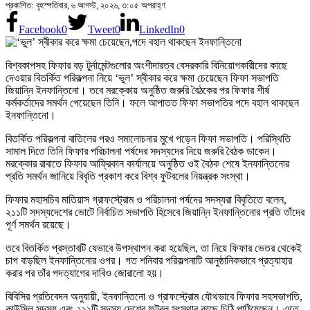
প্রকাশিত: বৃহস্পতিবার, ৬ আগস্ট, ২০২৬, ৩:০৫ অপরাহ্ণ
Facebook
0
Tweet
0
LinkedIn
0
বিশ্বকাপসহ ফিফার বড় টুর্নামেন্টগুলোর অংশীদারত্ব বেসরকারি বিনিয়োগকারীদের কাছে
দেওয়ার বিতর্কিত পরিকল্পনা নিয়ে ‘ভুল’ স্বীকার করে ক্ষমা চেয়েছেন ফিফা সভাপতি
জিয়ান্নি ইনফান্তিনো। তবে মরক্কোয় অনুষ্ঠিত জরুরি বৈঠকের পর ফিফার শীর্ষ
কর্মকর্তাদের সমর্থন পেয়েছেন তিনি। ফলে আপাতত ফিফা সভাপতির পদে বহাল থাকছেন
ইনফান্তিনো।
বিতর্কিত পরিকল্পনা বাতিলের পরও সমালোচনার মুখে পড়েন ফিফা সভাপতি। পরিস্থিতি
সামাল দিতে তিনি ফিফার পরিচালনা পর্ষদের সদস্যদের নিয়ে জরুরি বৈঠক ডাকেন।
মরক্কোর রাবাতে ফিফার আফ্রিকান কার্যালয়ে অনুষ্ঠিত ওই বৈঠক শেষে ইনফান্তিনোর
প্রতি সমর্থন জানিয়ে বিবৃতি প্রকাশ করে বিশ্ব ফুটবলের নিয়ন্ত্রক সংস্থা।
ফিফার মহাসচিব মাতিয়াস গ্রাফস্ট্রোম ও পরিচালনা পর্ষদের সদস্যরা বিবৃতিতে বলেন,
২১১টি সদস্যদেশের ভোটে নির্বাচিত সভাপতি হিসেবে জিয়ান্নি ইনফান্তিনোর প্রতি তাঁদের
পূর্ণ সমর্থন রয়েছে।
তবে বিতর্কিত প্রস্তাবটি যেভাবে উপস্থাপন করা হয়েছিল, তা নিয়ে ফিফার ভেতর থেকেই
চাপ বাড়ছিল ইনফান্তিনোর ওপর। গত শনিবার পরিকল্পনাটি আনুষ্ঠানিকভাবে প্রত্যাহার
করার পর তাঁর পদত্যাগের দাবিও জোরালো হয়।
বিবিসির প্রতিবেদন অনুযায়ী, ইনফান্তিনো ও গ্রাফস্ট্রোম যৌথভাবে ফিফার সহসভাপতি,
কাউন্সিল সদস্য এবং ২১১টি সদস্য দেশের ফুটবল সংস্থার কাছে চিঠি পাঠিয়েছেন। এতে