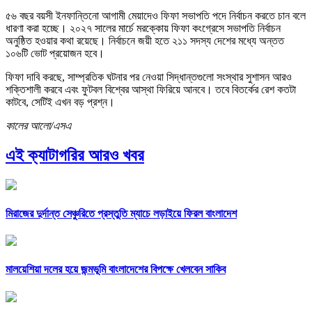
৫৬ বছর বয়সী ইনফান্তিনো আগামী মেয়াদেও ফিফা সভাপতি পদে নির্বাচন করতে চান বলে
ধারণা করা হচ্ছে। ২০২৭ সালের মার্চে মরক্কোয় ফিফা কংগ্রেসে সভাপতি নির্বাচন
অনুষ্ঠিত হওয়ার কথা রয়েছে। নির্বাচনে জয়ী হতে ২১১ সদস্য দেশের মধ্যে অন্তত
১০৬টি ভোট প্রয়োজন হবে।
ফিফা দাবি করছে, সাম্প্রতিক ঘটনার পর নেওয়া সিদ্ধান্তগুলো সংস্থার সুশাসন আরও
শক্তিশালী করবে এবং ফুটবল বিশ্বের আস্থা ফিরিয়ে আনবে। তবে বিতর্কের রেশ কতটা
কাটবে, সেটিই এখন বড় প্রশ্ন।
কালের আলো/এসএ
এই ক্যাটাগরির আরও খবর
মিরাজের দুর্দান্ত সেঞ্চুরিতে প্রস্তুতি ম্যাচে লড়াইয়ে ফিরল বাংলাদেশ
মালয়েশিয়া দলের হয়ে জন্মভূমি বাংলাদেশের বিপক্ষে খেলবেন সাকিব