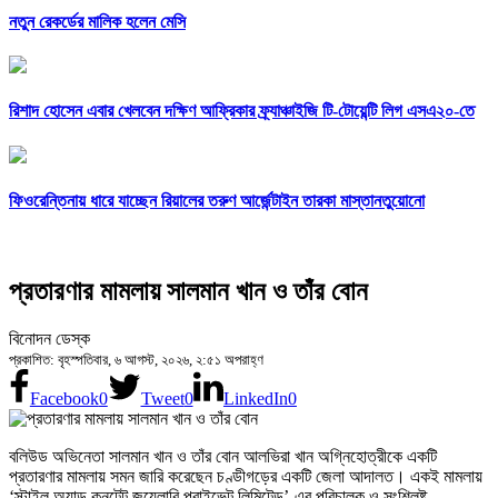
নতুন রেকর্ডের মালিক হলেন মেসি
রিশাদ হোসেন এবার খেলবেন দক্ষিণ আফ্রিকার ফ্র্যাঞ্চাইজি টি-টোয়েন্টি লিগ এসএ২০-তে
ফিওরেন্তিনায় ধারে যাচ্ছেন রিয়ালের তরুণ আর্জেন্টাইন তারকা মাস্তানতুয়োনো
প্রতারণার মামলায় সালমান খান ও তাঁর বোন
বিনোদন ডেস্ক
প্রকাশিত: বৃহস্পতিবার, ৬ আগস্ট, ২০২৬, ২:৫১ অপরাহ্ণ
Facebook
0
Tweet
0
LinkedIn
0
বলিউড অভিনেতা সালমান খান ও তাঁর বোন আলভিরা খান অগ্নিহোত্রীকে একটি
প্রতারণার মামলায় সমন জারি করেছেন চণ্ডীগড়ের একটি জেলা আদালত। একই মামলায়
‘স্টাইল অ্যান্ড কনটেন্ট জুয়েলারি প্রাইভেট লিমিটেড’-এর পরিচালক ও সংশ্লিষ্ট