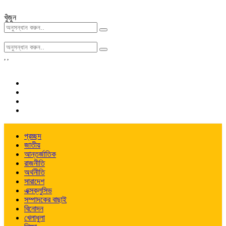
খুঁজুন
,
,
প্রচ্ছদ
জাতীয়
আন্তর্জাতিক
রাজনীতি
অর্থনীতি
সারাদেশ
এক্সক্লুসিভ
সম্পাদকের বাছাই
বিনোদন
খেলাধুলা