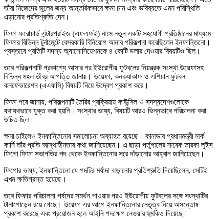
তাঁরা নিজেদের ভুলের জন্য আন্তরিকভাবে ক্ষমা চান এবং ভবিষ্যতে এমন পরিস্থিতি
এড়ানোর প্রতিশ্রুতি দেন।
ফিফা ফরোয়ার্ড এন্টারপ্রাইজ (এফএফই) নামে নতুন একটি সহযোগী প্রতিষ্ঠানের মাধ্যমে
ফিফার বিভিন্ন টুর্নামেন্টে বেসরকারি বিনিয়োগ আনার পরিকল্পনা করেছিলেন ইনফান্তিনো।
প্রস্তাবে প্রতিটি সদস্য অ্যাসোসিয়েশনকে ৪ কোটি ডলার দেওয়ার বিষয়টিও ছিল।
তবে পরিকল্পনাটি প্রকাশ্যে আসার পর ইউরোপীয় ফুটবলের নিয়ন্ত্রক সংস্থা উয়েফাসহ
বিভিন্ন মহল তীব্র আপত্তি জানায়। উয়েফা, কনক্যাকাফ ও এশিয়ান ফুটবল
কনফেডারেশন (এএফসি) বিষয়টি নিয়ে উদ্বেগ প্রকাশ করে।
ফিফা পরে জানায়, পরিকল্পনাটি তৈরির প্রক্রিয়ায় কাউন্সিল ও সদস্যদেশগুলোকে
যথাযথভাবে যুক্ত করা হয়নি। সংস্থার ভাষ্য, বিষয়টি আরও ভিন্নভাবে পরিচালনা করা
উচিত ছিল।
ক্ষমা চাইলেও ইনফান্তিনোর সমালোচনা অব্যাহত রয়েছে। কানাডার প্রধানমন্ত্রী মার্ক
কার্নি তাঁর প্রতি আস্থাহীনতার কথা জানিয়েছেন। এ ছাড়া পর্তুগালের সাবেক তারকা লুইস
ফিগো ফিফা সভাপতির পদ থেকে ইনফান্তিনোর সরে দাঁড়ানোর আহ্বান জানিয়েছেন।
ফিগোর ভাষ্য, ইনফান্তিনো যে পদটির মর্যাদা বাড়ানোর প্রতিশ্রুতি দিয়েছিলেন, সেটিই
এখন ক্ষতিগ্রস্ত হয়েছে।
তবে ফিফার পরিচালনা পর্ষদের সমর্থন পাওয়ার পরও ইউরোপীয় ফুটবলের সঙ্গে সংস্থাটির
টানাপোড়েন রয়ে গেছে। উয়েফা এর আগে ইনফান্তিনোর নেতৃত্ব নিয়ে অসন্তোষ
প্রকাশ করেছে এবং প্রয়োজন হলে আইনি পদক্ষেপ নেওয়ার হুমকিও দিয়েছে।