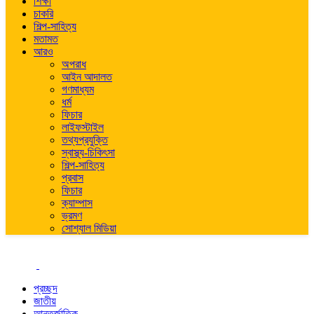
শিক্ষা
চাকরি
শিল্প-সাহিত্য
মতামত
আরও
অপরাধ
আইন আদালত
গণমাধ্যম
ধর্ম
ফিচার
লাইফস্টাইল
তথ্যপ্রযুক্তি
স্বাস্থ্য-চিকিৎসা
শিল্প-সাহিত্য
প্রবাস
ফিচার
ক্যাম্পাস
ভ্রমণ
সোশ্যাল মিডিয়া
প্রচ্ছদ
জাতীয়
আন্তর্জাতিক