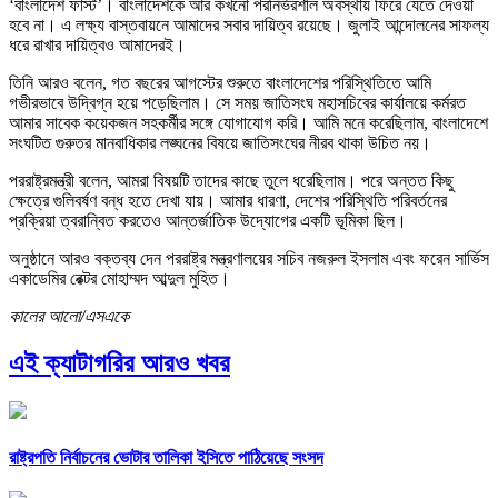
‘বাংলাদেশ ফার্স্ট’। বাংলাদেশকে আর কখনো পরনির্ভরশীল অবস্থায় ফিরে যেতে দেওয়া
হবে না। এ লক্ষ্য বাস্তবায়নে আমাদের সবার দায়িত্ব রয়েছে। জুলাই আন্দোলনের সাফল্য
ধরে রাখার দায়িত্বও আমাদেরই।
তিনি আরও বলেন, গত বছরের আগস্টের শুরুতে বাংলাদেশের পরিস্থিতিতে আমি
গভীরভাবে উদ্বিগ্ন হয়ে পড়েছিলাম। সে সময় জাতিসংঘ মহাসচিবের কার্যালয়ে কর্মরত
আমার সাবেক কয়েকজন সহকর্মীর সঙ্গে যোগাযোগ করি। আমি মনে করেছিলাম, বাংলাদেশে
সংঘটিত গুরুতর মানবাধিকার লঙ্ঘনের বিষয়ে জাতিসংঘের নীরব থাকা উচিত নয়।
পররাষ্ট্রমন্ত্রী বলেন, আমরা বিষয়টি তাদের কাছে তুলে ধরেছিলাম। পরে অন্তত কিছু
ক্ষেত্রে গুলিবর্ষণ বন্ধ হতে দেখা যায়। আমার ধারণা, দেশের পরিস্থিতি পরিবর্তনের
প্রক্রিয়া ত্বরান্বিত করতেও আন্তর্জাতিক উদ্যোগের একটি ভূমিকা ছিল।
অনুষ্ঠানে আরও বক্তব্য দেন পররাষ্ট্র মন্ত্রণালয়ের সচিব নজরুল ইসলাম এবং ফরেন সার্ভিস
একাডেমির রেক্টর মোহাম্মদ আব্দুল মুহিত।
কালের আলো/এসএকে
এই ক্যাটাগরির আরও খবর
রাষ্ট্রপতি নির্বাচনের ভোটার তালিকা ইসিতে পাঠিয়েছে সংসদ