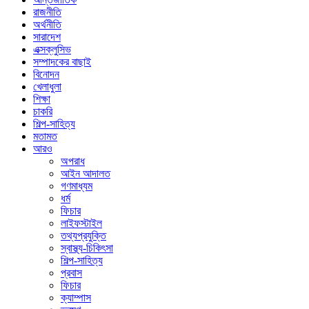
রাজনীতি
অর্থনীতি
সারাদেশ
এক্সক্লুসিভ
সম্পাদকের বাছাই
বিনোদন
খেলাধুলা
শিক্ষা
চাকরি
শিল্প-সাহিত্য
মতামত
আরও
অপরাধ
আইন আদালত
গণমাধ্যম
ধর্ম
ফিচার
লাইফস্টাইল
তথ্যপ্রযুক্তি
স্বাস্থ্য-চিকিৎসা
শিল্প-সাহিত্য
প্রবাস
ফিচার
ক্যাম্পাস