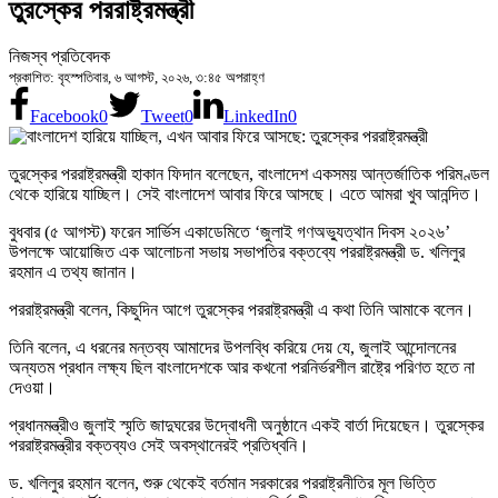
তুরস্কের পররাষ্ট্রমন্ত্রী
নিজস্ব প্রতিবেদক
প্রকাশিত: বৃহস্পতিবার, ৬ আগস্ট, ২০২৬, ৩:৪৫ অপরাহ্ণ
Facebook
0
Tweet
0
LinkedIn
0
তুরস্কের পররাষ্ট্রমন্ত্রী হাকান ফিদান বলেছেন, বাংলাদেশ একসময় আন্তর্জাতিক পরিমণ্ডল
থেকে হারিয়ে যাচ্ছিল। সেই বাংলাদেশ আবার ফিরে আসছে। এতে আমরা খুব আনন্দিত।
বুধবার (৫ আগস্ট) ফরেন সার্ভিস একাডেমিতে ‘জুলাই গণঅভ্যুত্থান দিবস ২০২৬’
উপলক্ষে আয়োজিত এক আলোচনা সভায় সভাপতির বক্তব্যে পররাষ্ট্রমন্ত্রী ড. খলিলুর
রহমান এ তথ্য জানান।
পররাষ্ট্রমন্ত্রী বলেন, কিছুদিন আগে তুরস্কের পররাষ্ট্রমন্ত্রী এ কথা তিনি আমাকে বলেন।
তিনি বলেন, এ ধরনের মন্তব্য আমাদের উপলব্ধি করিয়ে দেয় যে, জুলাই আন্দোলনের
অন্যতম প্রধান লক্ষ্য ছিল বাংলাদেশকে আর কখনো পরনির্ভরশীল রাষ্ট্রে পরিণত হতে না
দেওয়া।
প্রধানমন্ত্রীও জুলাই স্মৃতি জাদুঘরের উদ্বোধনী অনুষ্ঠানে একই বার্তা দিয়েছেন। তুরস্কের
পররাষ্ট্রমন্ত্রীর বক্তব্যও সেই অবস্থানেরই প্রতিধ্বনি।
ড. খলিলুর রহমান বলেন, শুরু থেকেই বর্তমান সরকারের পররাষ্ট্রনীতির মূল ভিত্তি