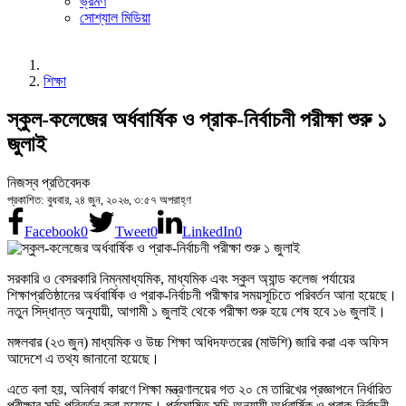
ভ্রমণ
সোশ্যাল মিডিয়া
শিক্ষা
স্কুল-কলেজের অর্ধবার্ষিক ও প্রাক-নির্বাচনী পরীক্ষা শুরু ১
জুলাই
নিজস্ব প্রতিবেদক
প্রকাশিত: বুধবার, ২৪ জুন, ২০২৬, ৩:৫৭ অপরাহ্ণ
Facebook
0
Tweet
0
LinkedIn
0
সরকারি ও বেসরকারি নিম্নমাধ্যমিক, মাধ্যমিক এবং স্কুল অ্যান্ড কলেজ পর্যায়ের
শিক্ষাপ্রতিষ্ঠানের অর্ধবার্ষিক ও প্রাক-নির্বাচনী পরীক্ষার সময়সূচিতে পরিবর্তন আনা হয়েছে।
নতুন সিদ্ধান্ত অনুযায়ী, আগামী ১ জুলাই থেকে পরীক্ষা শুরু হয়ে শেষ হবে ১৬ জুলাই।‎
মঙ্গলবার (২৩ জুন) মাধ্যমিক ও উচ্চ শিক্ষা অধিদফতরের (মাউশি) জারি করা এক অফিস
আদেশে এ তথ্য জানানো হয়েছে।‎
‎এতে বলা হয়, অনিবার্য কারণে শিক্ষা মন্ত্রণালয়ের গত ২০ মে তারিখের প্রজ্ঞাপনে নির্ধারিত
পরীক্ষার সূচি পরিবর্তন করা হয়েছে। পূর্বঘোষিত সূচি অনুযায়ী অর্ধবার্ষিক ও প্রাক-নির্বাচনী