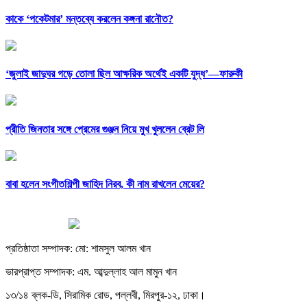
কাকে ‘পকেটমার’ মন্তব্যে করলেন কঙ্গনা রানৌত?
‘জুলাই জাদুঘর গড়ে তোলা ছিল আক্ষরিক অর্থেই একটি যুদ্ধ’—ফারুকী
প্রীতি জিনতার সঙ্গে প্রেমের গুঞ্জন নিয়ে মুখ খুললেন ব্রেট লি
বাবা হলেন সংগীতশিল্পী জাহিদ নিরব, কী নাম রাখলেন মেয়ের?
প্রতিষ্ঠাতা সম্পাদক: মো: শামসুল আলম খান
ভারপ্রাপ্ত সম্পাদক: এম. আব্দুল্লাহ আল মামুন খান
১৩/১৪ ব্লক-ডি, সিরামিক রোড, পল্লবী, মিরপুর-১২, ঢাকা।