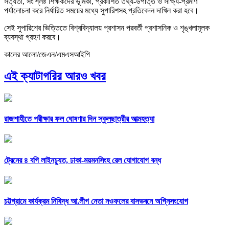
সত্যতা, সংশ্লিষ্ট শিক্ষকদের ভূমিকা, প্রকাশিত তথ্য-উপাত্ত ও সাক্ষ্য-প্রমাণ
পর্যালোচনা করে নির্ধারিত সময়ের মধ্যে সুপারিশসহ প্রতিবেদন দাখিল করা হবে।
সেই সুপারিশের ভিত্তিতে বিশ্ববিদ্যালয় প্রশাসন পরবর্তী প্রশাসনিক ও শৃঙ্খলামূলক
ব্যবস্থা গ্রহণ করবে।
কালের আলো/জেএন/এমএসআইপি
এই ক্যাটাগরির আরও খবর
রাজশাহীতে পরীক্ষার ফল ঘোষণার দিন স্কুলছাত্রীর আত্মহত্যা
ট্রেনের ৪ বগি লাইনচ্যুত, ঢাকা-ময়মনসিংহ রেল যোগাযোগ বন্ধ
চট্টগ্রামে কার্যক্রম নিষিদ্ধ আ.লীগ নেতা নওফলের বাসভবনে অগ্নিসংযোগ