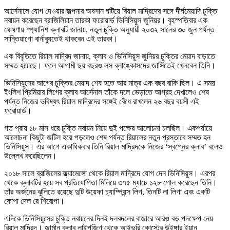
আর্সেনালে যোগ দেওয়ার জল্পনার অবসান ঘটিয়ে রিয়াল মাদ্রিদের সঙ্গে দীর্ঘমেয়াদি চুক্তি
নবায়ন করেছেন ব্রাজিলিয়ান তারকা ফরোয়ার্ড ভিনিসিয়ুস জুনিয়র। বৃহস্পতিবার এক
ঘোষণায় স্প্যানিশ ক্লাবটি জানায়, নতুন চুক্তি অনুযায়ী ২০৩২ সালের ৩০ জুন পর্যন্ত
সান্তিয়াগো বার্নাব্যুতেই থাকবেন এই তারকা।
এক বিবৃতিতে রিয়াল মাদ্রিদ জানায়, ক্লাব ও ভিনিসিয়ুস জুনিয়র চুক্তির মেয়াদ বাড়াতে
সম্মত হয়েছে। ফলে আগামী ছয় বছরও লস ব্লাঙ্কোসদের জার্সিতেই খেলবেন তিনি।
ভিনিসিয়ুসের আগের চুক্তির মেয়াদ শেষ হতে আর মাত্র এক বছর বাকি ছিল। এ সময়
ইংলিশ প্রিমিয়ার লিগের ক্লাব আর্সেনাল তাঁকে দলে ভেড়াতে আগ্রহ দেখালেও শেষ
পর্যন্ত নিজের ভবিষ্যৎ রিয়াল মাদ্রিদের সঙ্গেই বেঁধে রাখলেন ২৬ বছর বয়সী এই
ফরোয়ার্ড।
গত প্রায় ১৮ মাস ধরে চুক্তি নবায়ন নিয়ে দুই পক্ষের আলোচনা চলছিল। একপর্যায়ে
আলোচনা কিছুটা জটিল হয়ে পড়লেও শেষ পর্যন্ত রিয়ালের নতুন প্রস্তাবে সম্মত হন
ভিনিসিয়ুস। এর আগে একাধিকবার তিনি রিয়াল মাদ্রিদকে নিজের ‘স্বপ্নের ক্লাব’ বলেও
উল্লেখ করেছিলেন।
২০১৮ সালে ব্রাজিলের ফ্ল্যামেঙ্গো থেকে রিয়াল মাদ্রিদে যোগ দেন ভিনিসিয়ুস। এরপর
থেকে ক্লাবটির হয়ে সব প্রতিযোগিতা মিলিয়ে ৩৭৫ ম্যাচে ১২৮ গোল করেছেন তিনি।
তাঁর অর্জনের ঝুলিতে রয়েছে দুটি উয়েফা চ্যাম্পিয়ন্স লিগ, তিনটি লা লিগা এবং একটি
কোপা দেল রে শিরোপা।
এদিকে ভিনিসিয়ুসের চুক্তি নবায়নের দিনই দলবদলের বাজারে আরও বড় পদক্ষেপ নেয়
রিয়াল মাদ্রিদ। জার্মান ক্লাব লাইপজিগ থেকে আইভরি কোস্টের উইঙ্গার ইয়ান