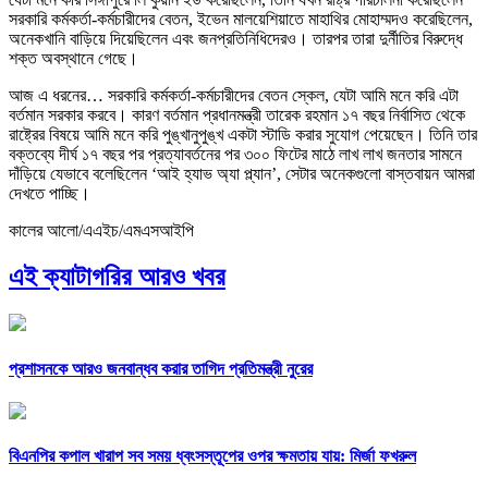
সরকারি কর্মকর্তা-কর্মচারীদের বেতন, ইভেন মালয়েশিয়াতে মাহাথির মোহাম্মদও করেছিলেন,
অনেকখানি বাড়িয়ে দিয়েছিলেন এবং জনপ্রতিনিধিদেরও। তারপর তারা দুর্নীতির বিরুদ্ধে
শক্ত অবস্থানে গেছে।
আজ এ ধরনের… সরকারি কর্মকর্তা-কর্মচারীদের বেতন স্কেল, যেটা আমি মনে করি এটা
বর্তমান সরকার করবে। কারণ বর্তমান প্রধানমন্ত্রী তারেক রহমান ১৭ বছর নির্বাসিত থেকে
রাষ্ট্রের বিষয়ে আমি মনে করি পুঙ্খানুপুঙ্খ একটা স্টাডি করার সুযোগ পেয়েছেন। তিনি তার
বক্তব্যে দীর্ঘ ১৭ বছর পর প্রত্যাবর্তনের পর ৩০০ ফিটের মাঠে লাখ লাখ জনতার সামনে
দাঁড়িয়ে যেভাবে বলেছিলেন ‘আই হ্যাভ অ্যা প্ল্যান’, সেটার অনেকগুলো বাস্তবায়ন আমরা
দেখতে পাচ্ছি।
কালের আলো/এএইচ/এমএসআইপি
এই ক্যাটাগরির আরও খবর
প্রশাসনকে আরও জনবান্ধব করার তাগিদ প্রতিমন্ত্রী নুরের
বিএনপির কপাল খারাপ সব সময় ধ্বংসস্তূপের ওপর ক্ষমতায় যায়: মির্জা ফখরুল