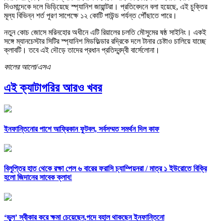
দিওমান্দেকে দলে ভিড়িয়েছে স্প্যানিশ জায়ান্টরা। প্রতিবেদনে বলা হয়েছে, এই চুক্তির
মূল্য বিভিন্ন শর্ত পূরণ সাপেক্ষে ১২ কোটি পাউন্ড পর্যন্ত পৌঁছাতে পারে।
নতুন কোচ জোসে মরিনহোর অধীনে এটি রিয়ালের চলতি মৌসুমের ষষ্ঠ সাইনিং। একই
সঙ্গে ম্যানচেস্টার সিটির স্প্যানিশ মিডফিল্ডার রদ্রিকে দলে টানার চেষ্টাও চালিয়ে যাচ্ছে
ক্লাবটি। তবে এই দৌড়ে তাদের প্রধান প্রতিদ্বন্দ্বী বার্সেলোনা।
কালের আলো/এসএ
এই ক্যাটাগরির আরও খবর
ইনফান্তিনোর পাশে আফ্রিকান ফুটবল, সর্বসম্মত সমর্থন দিল কাফ
বিলুপ্তির হাত থেকে রক্ষা পেল ৬ বারের ফরাসি চ্যাম্পিয়নরা /
মাত্র ১ ইউরোতে বিক্রি
হলো জিদানের সাবেক ক্লাব!
‘ভুল’ স্বীকার করে ক্ষমা চেয়েছেন,পদে বহাল থাকছেন ইনফান্তিনো