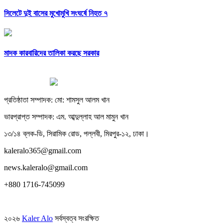
সিলেটে দুই বাসের মুখোমুখি সংঘর্ষে নিহত ৭
মাদক কারবারিদের তালিকা করছে সরকার
প্রতিষ্ঠাতা সম্পাদক: মো: শামসুল আলম খান
ভারপ্রাপ্ত সম্পাদক: এম. আব্দুল্লাহ আল মামুন খান
১৩/১৪ ব্লক-ডি, সিরামিক রোড, পল্লবী, মিরপুর-১২, ঢাকা।
kaleralo365@gmail.com
news.kaleralo@gmail.com
+880 1716-745099
২০২৬
Kaler Alo
সর্বস্বত্ব সংরক্ষিত