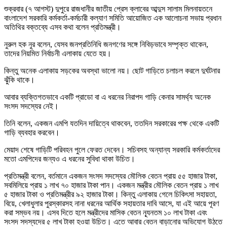
শুক্রবার (৭ আগস্ট) দুপুরে রাজধানীর জাতীয় প্রেস ক্লাবের আব্দুস সালাম মিলনায়তনে
বাংলাদেশ সরকারি কর্মকর্তা-কর্মচারী কল্যাণ সমিতি আয়োজিত এক আলোচনা সভায় প্রধান
অতিথির বক্তব্যে এসব কথা বলেন প্রতিমন্ত্রী।
নুরুল হক নুর বলেন, যেসব জনপ্রতিনিধি জনগণের সঙ্গে নিবিড়ভাবে সম্পৃক্ত থাকেন,
তাদের নিয়মিত নির্বাচনী এলাকায় যেতে হয়।
কিন্তু অনেক এলাকায় সড়কের অবস্থা ভালো নয়। ছোট গাড়িতে চলাচল করলে দুর্ঘটনার
ঝুঁকি থাকে।
আবার ব্যক্তিগতভাবে একটি প্রাডো বা এ ধরনের নিরাপদ গাড়ি কেনার সামর্থ্য অনেক
সংসদ সদস্যের নেই।
তিনি বলেন, একজন এমপি যতদিন দায়িত্বে থাকবেন, ততদিন সরকারের পক্ষ থেকে একটি
গাড়ি ব্যবহার করবেন।
মেয়াদ শেষে গাড়িটি পরিবহন পুলে ফেরত দেবেন। সচিবসহ অন্যান্য সরকারি কর্মকর্তাদের
মতো এমপিদের জন্যও এ ধরনের সুবিধা থাকা উচিত।
প্রতিমন্ত্রী বলেন, বর্তমানে একজন সংসদ সদস্যের মৌলিক বেতন প্রায় ৫৫ হাজার টাকা,
সবমিলিয়ে প্রায় ১ লাখ ৭০ হাজার টাকা পান। একজন মন্ত্রীর মৌলিক বেতন প্রায় ১ লাখ
৫ হাজার টাকা ও প্রতিমন্ত্রীর ৯২ হাজার টাকা। কিন্তু এলাকায় গেলে চিকিৎসা সহায়তা,
বিয়ে, খেলাধুলার পুরস্কারসহ নানা ধরনের আর্থিক সহায়তার দাবি আসে, যা এই আয়ে পূরণ
করা সম্ভব নয়। এসব দিতে হলে মন্ত্রীদের মাসিক বেতন ন্যূনতম ১০ লাখ টাকা এবং
সংসদ সদস্যদের ৫ লাখ টাকা হওয়া উচিত। এতে আবার বেতন বাড়ানোর অভিযোগ উঠতে