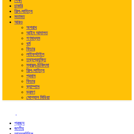
শিক্ষা
চাকরি
শিল্প-সাহিত্য
মতামত
আরও
অপরাধ
আইন আদালত
গণমাধ্যম
ধর্ম
ফিচার
লাইফস্টাইল
তথ্যপ্রযুক্তি
স্বাস্থ্য-চিকিৎসা
শিল্প-সাহিত্য
প্রবাস
ফিচার
ক্যাম্পাস
ভ্রমণ
সোশ্যাল মিডিয়া
প্রচ্ছদ
জাতীয়
আন্তর্জাতিক