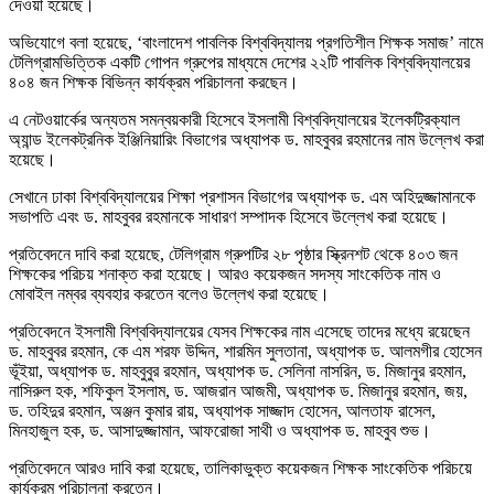
দেওয়া হয়েছে।
অভিযোগে বলা হয়েছে, ‘বাংলাদেশ পাবলিক বিশ্ববিদ্যালয় প্রগতিশীল শিক্ষক সমাজ’ নামে
টেলিগ্রামভিত্তিক একটি গোপন গ্রুপের মাধ্যমে দেশের ২২টি পাবলিক বিশ্ববিদ্যালয়ের
৪০৪ জন শিক্ষক বিভিন্ন কার্যক্রম পরিচালনা করছেন।
এ নেটওয়ার্কের অন্যতম সমন্বয়কারী হিসেবে ইসলামী বিশ্ববিদ্যালয়ের ইলেকট্রিক্যাল
অ্যান্ড ইলেকট্রনিক ইঞ্জিনিয়ারিং বিভাগের অধ্যাপক ড. মাহবুবর রহমানের নাম উল্লেখ করা
হয়েছে।
সেখানে ঢাকা বিশ্ববিদ্যালয়ের শিক্ষা প্রশাসন বিভাগের অধ্যাপক ড. এম অহিদুজ্জামানকে
সভাপতি এবং ড. মাহবুবর রহমানকে সাধারণ সম্পাদক হিসেবে উল্লেখ করা হয়েছে।
প্রতিবেদনে দাবি করা হয়েছে, টেলিগ্রাম গ্রুপটির ২৮ পৃষ্ঠার স্ক্রিনশট থেকে ৪০৩ জন
শিক্ষকের পরিচয় শনাক্ত করা হয়েছে। আরও কয়েকজন সদস্য সাংকেতিক নাম ও
মোবাইল নম্বর ব্যবহার করতেন বলেও উল্লেখ করা হয়েছে।
প্রতিবেদনে ইসলামী বিশ্ববিদ্যালয়ের যেসব শিক্ষকের নাম এসেছে তাদের মধ্যে রয়েছেন
ড. মাহবুবর রহমান, কে এম শরফ উদ্দিন, শারমিন সুলতানা, অধ্যাপক ড. আলমগীর হোসেন
ভূঁইয়া, অধ্যাপক ড. মাহবুবুর রহমান, অধ্যাপক ড. সেলিনা নাসরিন, ড. মিজানুর রহমান,
নাসিরুল হক, শফিকুল ইসলাম, ড. আজরান আজমী, অধ্যাপক ড. মিজানুর রহমান, জয়,
ড. তহিদুর রহমান, অঞ্জন কুমার রায়, অধ্যাপক সাজ্জাদ হোসেন, আলতাফ রাসেল,
মিনহাজুল হক, ড. আসাদুজ্জামান, আফরোজা সাথী ও অধ্যাপক ড. মাহবুব শুভ।
প্রতিবেদনে আরও দাবি করা হয়েছে, তালিকাভুক্ত কয়েকজন শিক্ষক সাংকেতিক পরিচয়ে
কার্যক্রম পরিচালনা করতেন।