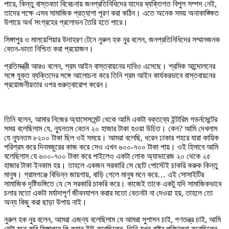
পারে, কিন্তু বাস্তবতা বিবেচনায় জনপ্রতিনিধিদের যাদের ব্যক্তিগত বিপুল সম্পদ নেই,
তাদের পক্ষে এসব সামাজিক প্রত্যাশা পূরণ করা কঠিন। এতে অনেক সময় অনাকাঙ্ক্ষিত
উপায়ে অর্থ সংগ্রহের প্রলোভন তৈরি হতে পারে।
সিঙ্গাপুর ও মালয়েশিয়ার উদাহরণ টেনে নুরুল হক নুর বলেন, জনপ্রতিনিধিদের সম্মানজনক
বেতন-ভাতা নিশ্চিত করা প্রয়োজন।
প্রতিমন্ত্রী আরও বলেন, শ্রম আইন বাস্তবায়নের দাবিও এসেছে। শ্রমিক আন্দোলনের
সঙ্গে যুক্ত ব্যক্তিদের সঙ্গে আলোচনা করে তিনি শ্রম আইন কার্যকরভাবে বাস্তবায়নের
প্রয়োজনীয়তার ওপর গুরুত্বারোপ করেন।
তিনি বলেন, আমার নিজের অ্যাসেসমেন্ট থেকে আমি একটা বক্তব্যে ইন্টারিম গভর্নমেন্টের
সময় বলেছিলাম যে, ন্যূনতম বেতন ২০ হাজার টাকা হওয়া উচিত। কেন? আমি দেখলাম
যে ন্যূনতম ৮২০০ টাকা ছিল ওই সময়ে। আমরা বলেছি, ধরেন ঢাকার শহরে যারা কায়িক
পরিশ্রম করে দিনমজুরের কাজ করে সেও এখন ৬০০-৭০০ টাকা পায়। ওই হিসাবে আমি
বলেছিলাম যে ৬০০-৭০০ টাকা করে পাইলেও একটা লোক অ্যাভারেজ ২০ থেকে ২৫
হাজার টাকা ইনকাম হয়। তাহলে একজন সরকারি সে ছোট পোস্টেই চাকরি করুক কিন্তু
মানুষ। গ্রামগঞ্জে বিভিন্ন জায়গায়, বাড়ি গেলে মানুষ মনে করে… এই সোসাইটির
সামাজিক দৃষ্টিভঙ্গিতে যে সে সরকারি চাকরি করে। কাজেই তাকে একটু যদি সামাজিকভাবে
চলার মতো একটা মর্যাদাপূর্ণ জীবনযাপন করার মতো বেতনটা না দেওয়া হয়, তাহলে তো
অন্য কিছু করা ছাড়া উপায় নাই।
নুরুল হক নুর বলেন, আমরা এজন্য বলেছিলাম যে আমরা সুশাসন চাই, গণতন্ত্র চাই, আমি
যেটা মনে করি সিঙ্গাপুরে লি কুয়ান ইউ করেছিলেন, তিনি যখন রাষ্ট্র পরিচালনা করেছিলেন