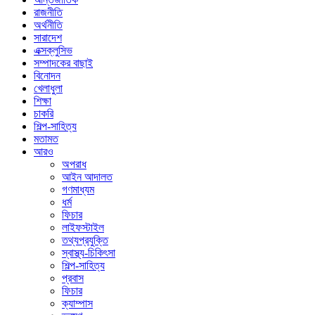
রাজনীতি
অর্থনীতি
সারাদেশ
এক্সক্লুসিভ
সম্পাদকের বাছাই
বিনোদন
খেলাধুলা
শিক্ষা
চাকরি
শিল্প-সাহিত্য
মতামত
আরও
অপরাধ
আইন আদালত
গণমাধ্যম
ধর্ম
ফিচার
লাইফস্টাইল
তথ্যপ্রযুক্তি
স্বাস্থ্য-চিকিৎসা
শিল্প-সাহিত্য
প্রবাস
ফিচার
ক্যাম্পাস