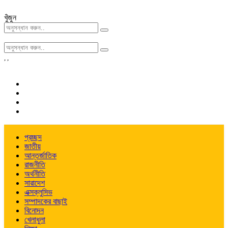
খুঁজুন
,
,
প্রচ্ছদ
জাতীয়
আন্তর্জাতিক
রাজনীতি
অর্থনীতি
সারাদেশ
এক্সক্লুসিভ
সম্পাদকের বাছাই
বিনোদন
খেলাধুলা