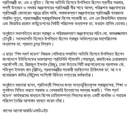
প্রতিমন্ত্রী ডা. এম এ মুহিত। বিশেষ অতিথি হিসেবে উপস্থিত ছিলেন স্থানীয় সরকার,
পল্লী উন্নয়ন ও সমবায় মন্ত্রণালয়ের প্রতিমন্ত্রী মীর শাহে আলম, পরিকল্পনা মন্ত্রণালয়ের
প্রতিমন্ত্রী জোনায়েদ আব্দুর রহিম সাকি, সমাজকল্যাণ মন্ত্রণালয়ের প্রতিমন্ত্রী ফারজানা
শারমিন পুতুল, প্রধানমন্ত্রীর স্বাস্থ্যবিষয়ক বিশেষ সহকারী ডা. এস এম জিয়াউদ্দিন হায়দার
এবং জিয়াউর রহমান ফাউন্ডেশনের নির্বাহী পরিচালক অধ্যাপক ডা. ফরহাদ হালিম ডোনার।
অনুষ্ঠানে সভাপতিত্ব করেন স্বাস্থ্য ও পরিবারকল্যাণ মন্ত্রণালয়ের সচিব মো. কামরুজ্জামান
চৌধুরী। সহসভাপতি হিসেবে উপস্থিত ছিলেন স্বাস্থ্য অধিদপ্তরের মহাপরিচালক
অধ্যাপক ডা. প্রভাত চন্দ্র বিশ্বাস।
এ ছাড়া ‘শিশু স্বর্গ মডেল’ বিষয়ক সেমিনারে সম্মানিত অতিথি হিসেবে উপস্থিত ছিলেন
বাংলাদেশে ইউনিসেফের ভারপ্রাপ্ত প্রতিনিধি স্ট্যানলি গোয়াভুয়া, রাজউকের চেয়ারম্যান
প্রকৌশলী মো. রিয়াজুল ইসলাম (রিজু), ঢাকা উত্তর সিটি করপোরেশনের প্রশাসক মো.
শফিকুল ইসলাম খান (মিল্টন), প্রধানমন্ত্রীর সহকারী ব্যক্তিগত চিকিৎসক ডা. আ ন ম
মনোয়ারুল কাদির (বিটু)সহ সংশ্লিষ্ট বিভিন্ন দপ্তরের কর্মকর্তারা।
অনুষ্ঠানে বক্তারা বলেন, প্রতিবন্ধী শিশুদের জন্য অন্তর্ভুক্তিমূলক স্বাস্থ্যসেবা, শিক্ষা ও
পুনর্বাসন নিশ্চিত করতে সরকার ও বেসরকারি উদ্যোগের সমন্বয় জরুরি। ‘শিশু স্বর্গ
মডেল’ কার্যক্রমের মাধ্যমে বিশেষ চাহিদাসম্পন্ন শিশুদের জন্য একটি মানবিক ও সহায়ক
পরিবেশ তৈরির আশাবাদ ব্যক্ত করেন তাঁরা।
কালের আলো/আরডি/এমডিএইচ