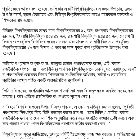
প্রতিবেদনে আরও বলা হয়েছে, তালিকায় একটি বিশ্ববিদ্যালয়ের একজন উপাচার্য, দুজন
উপ-উপাচার্য, দুজন ট্রেজারার এবং বিভিন্ন বিশ্ববিদ্যালয়ের আরও কয়েকজন কর্মকর্তা ও
শিক্ষকের নাম রয়েছে।
বিভিন্ন বিশ্ববিদ্যালয়ের মধ্যে ঢাকা বিশ্ববিদ্যালয়ের ৯২ জন, জগন্নাথ বিশ্ববিদ্যালয়ের
৬৮ জন, ইসলামী বিশ্ববিদ্যালয়ের ৪৪ জন, রাজশাহী বিশ্ববিদ্যালয়ের ৪২ জন, নোয়াখালী
বিজ্ঞান ও প্রযুক্তি বিশ্ববিদ্যালয়ের ৩৮ জন এবং মাওলানা ভাসানী বিজ্ঞান ও প্রযুক্তি
বিশ্ববিদ্যালয়ের ২৯ জন শিক্ষক এ গ্রুপের সঙ্গে যুক্ত বলে প্রতিবেদনে উল্লেখ করা
হয়েছে।
অভিযোগ প্রসঙ্গে অধ্যাপক ড. মাহবুবর রহমান গণমাধ্যমকে বলেন, এটি কোনো
রাজনৈতিক সংগঠন নয়। বরং বিভিন্ন পাবলিক বিশ্ববিদ্যালয়ে চাকরিচ্যুত, বরখাস্ত, বয়কট
বা প্রশাসনিক বৈষম্যের শিকার শিক্ষকদের সাংবিধানিক অধিকার, মর্যাদা ও ন্যায়বিচার
প্রতিষ্ঠার লক্ষ্যে গঠিত একটি অরাজনৈতিক প্ল্যাটফর্ম।
তিনি দাবি করেন, সংগঠনটির আত্মপ্রকাশ সংশ্লিষ্ট সরকারি কর্তৃপক্ষকে অবহিত করেই করা
হয়েছে। তাই এটিকে রাজনৈতিক রং দেওয়ার সুযোগ নেই।
এ বিষয়ে বিশ্ববিদ্যালয়ের উপাচার্য অধ্যাপক ড. এ কে এম মতিনুর রহমান বলেন, ‘পূর্ববর্তী
প্রশাসনের সিদ্ধান্ত নিয়ে তিনি মন্তব্য করতে চান না। তবে নিষিদ্ধ ঘোষিত কোনো
রাজনৈতিক দল বা তাদের আদর্শিক অনুসারীরা নতুন করে সংগঠিত হওয়ার চেষ্টা করলে এবং
তার প্রমাণ পাওয়া গেলে বিশ্ববিদ্যালয় প্রশাসন কঠোর ব্যবস্থা নেবে।’
বিশ্ববিদ্যালয় সূত্র জানিয়েছে, তদন্ত কমিটি ইতোমধ্যে কাজ শুরু করেছে। অভিযোগের