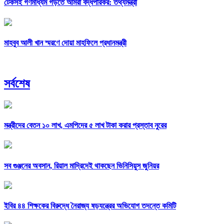
টেকসই গণমাধ্যম গড়তে আমরা বদ্ধপরিকর: তথ্যমন্ত্রী
মাহবুব আলী খান স্মরণে দোয়া মাহফিলে প্রধানমন্ত্রী
সর্বশেষ
মন্ত্রীদের বেতন ১০ লাখ, এমপিদের ৫ লাখ টাকা করার প্রস্তাব নুরের
সব গুঞ্জনের অবসান, রিয়াল মাদ্রিদেই থাকছেন ভিনিসিয়ুস জুনিয়র
ইবির ৪৪ শিক্ষকের বিরুদ্ধে নৈরাজ্য ষড়যন্ত্রের অভিযোগ তদন্তে কমিটি