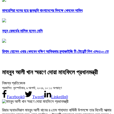
মালয়েশিয়া দলের হয়ে জন্মভূমি বাংলাদেশের বিপক্ষে খেলবেন সাকিব
নতুন রেকর্ডের মালিক হলেন মেসি
রিশাদ হোসেন এবার খেলবেন দক্ষিণ আফ্রিকার ফ্র্যাঞ্চাইজি টি-টোয়েন্টি লিগ এসএ২০-তে
মাহবুব আলী খান স্মরণে দোয়া মাহফিলে প্রধানমন্ত্রী
নিজস্ব প্রতিবেদক
প্রকাশিত: বৃহস্পতিবার, ৬ আগস্ট, ২০২৬, ১০:১১ অপরাহ্ণ
Facebook
0
Tweet
0
LinkedIn
0
রিয়ার অ্যাডমিরাল মাহবুব আলী খানের ৪২তম শাহাদাত বার্ষিকী উপলক্ষে তার বিদেহী আত্মার