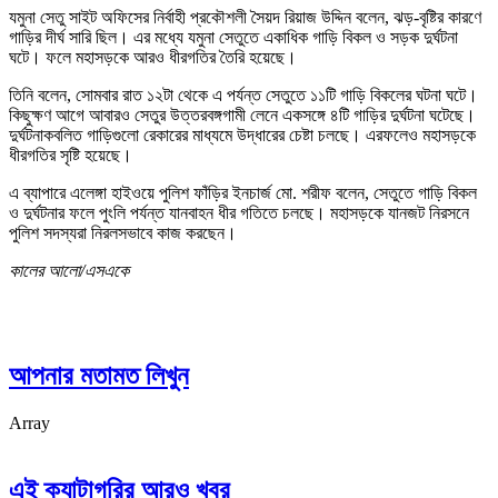
যমুনা সেতু সাইট অফিসের নির্বাহী প্রকৌশলী সৈয়দ রিয়াজ উদ্দিন বলেন, ঝড়-বৃষ্টির কারণে
গাড়ির দীর্ঘ সারি ছিল। এর মধ্যে যমুনা সেতুতে একাধিক গাড়ি বিকল ও সড়ক দুর্ঘটনা
ঘটে। ফলে মহাসড়কে আরও ধীরগতির তৈরি হয়েছে।
তিনি বলেন, সোমবার রাত ১২টা থেকে এ পর্যন্ত সেতুতে ১১টি গাড়ি বিকলের ঘটনা ঘটে।
কিছুক্ষণ আগে আবারও সেতুর উত্তরবঙ্গগামী লেনে একসঙ্গে ৪টি গাড়ির দুর্ঘটনা ঘটেছে।
দুর্ঘটনাকবলিত গাড়িগুলো রেকারের মাধ্যমে উদ্ধারের চেষ্টা চলছে। এরফলেও মহাসড়কে
ধীরগতির সৃষ্টি হয়েছে।
এ ব্যাপারে এলেঙ্গা হাইওয়ে পুলিশ ফাঁড়ির ইনচার্জ মো. শরীফ বলেন, সেতুতে গাড়ি বিকল
ও দুর্ঘটনার ফলে পুংলি পর্যন্ত যানবাহন ধীর গতিতে চলছে। মহাসড়কে যানজট নিরসনে
পুলিশ সদস্যরা নিরলসভাবে কাজ করছেন।
কালের আলো/এসএকে
আপনার মতামত লিখুন
Array
এই ক্যাটাগরির আরও খবর