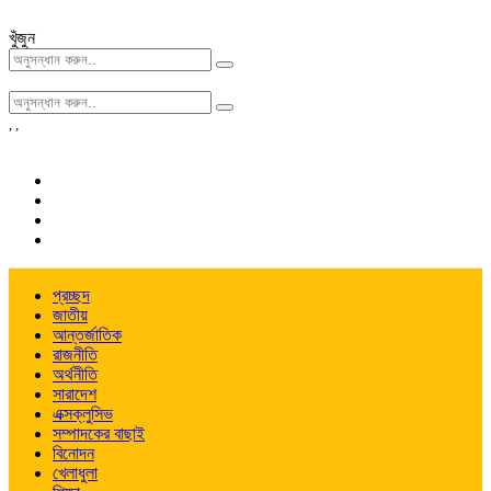
খুঁজুন
,
,
প্রচ্ছদ
জাতীয়
আন্তর্জাতিক
রাজনীতি
অর্থনীতি
সারাদেশ
এক্সক্লুসিভ
সম্পাদকের বাছাই
বিনোদন
খেলাধুলা