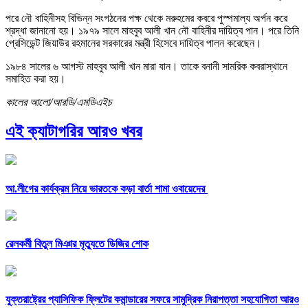
পরে নৌ বাহিনীসহ বিভিন্ন সংগঠনের পক্ষ থেকে মরুহমের কবরে পুস্পমাল্য অর্পন করে
শ্রদ্ধা জানানো হয়। ১৯৭৯ সালে মাহবুব আলী খান নৌ বাহিনীর দায়িত্ব পান। পরে তিনি
প্রেসিডেন্ট জিয়াউর রহমানের সরকারের মন্ত্রী হিসেবে দায়িত্ব পালন করেছেন।
১৯৮৪ সালের ৬ আগস্ট মাহবুব আলী খান মারা যান। তাকে বনানী সামরিক কবরাস্থানে
সমাহিত করা হয়।
কালের আলো/আরডি/এমডিএইচ
এই ক্যাটাগরির আরও খবর
আ.লীগের কার্যক্রম নিয়ে ভারতকে কড়া বার্তা শামা ওবায়েদের
রেলকর্মী বিতুল মিঞার মৃত্যুতে ডিজির শোক
যুক্তরাষ্ট্রের প্যাসিফিক ফ্লিটের কমান্ডারের সফরে সামুদ্রিক নিরাপত্তা সহযোগিতা আরও