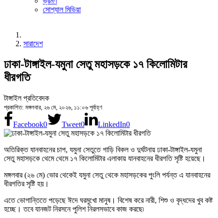
ভ্রমণ
সোশ্যাল মিডিয়া
সারাদেশ
ঢাকা-টাঙ্গাইল-যমুনা সেতু মহাসড়কে ১৭ কিলোমিটার
ধীরগতি
টাঙ্গাইল প্রতিবেদক
প্রকাশিত: মঙ্গলবার, ২৬ মে, ২০২৬, ১১:০৬ পূর্বাহ্ণ
Facebook
0
Tweet
0
LinkedIn
0
অতিরিক্ত যানবাহনের চাপ, যমুনা সেতুতে গাড়ি বিকল ও দুর্ঘটনায় ঢাকা-টাঙ্গাইল-যমুনা
সেতু মহাসড়কে থেমে থেমে ১৭ কিলোমিটার এলাকায় যানবাহনের ধীরগতি সৃ‌ষ্টি হয়েছে।
মঙ্গলবার (২৬ মে) ভোর থেকেই যমুনা সেতু থেকে মহাসড়কের পুংলি পর্যন্ত এ যানবাহনের
ধীরগতির সৃষ্টি হয়।
এতে ভোগান্তিতে পড়েছে ঈদে ঘরমুখো মানুষ। বিশেষ করে নারী, শিশু ও বৃদ্ধদের খুব কষ্ট
হচ্ছে। তবে যানজট নিরসনে পুলিশ নিরলসভাবে কাজ করছে৷