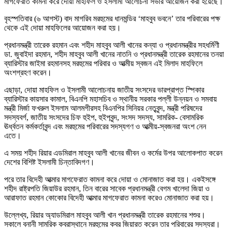
মাগফেরাত কামনা করে দোয়া মাহফিল ও ইসলামী আলোচনা সভার আয়োজন করা হয়েছে।
বৃহস্পতিবার (৬ আগস্ট) বাদ মাগরিব মরহুমের ধানমন্ডির ‘মাহবুব ভবনে’ তার পরিবারের পক্ষ
থেকে এই দোয়া মাহফিলের আয়োজন করা হয়।
প্রধানমন্ত্রী তারেক রহমান এবং শহীদ মাহবুব আলী খানের কন্যা ও প্রধানমন্ত্রীর সহধর্মিণী
ডা. জুবাইদা রহমান, শহীদ মাহবুব আলী খানের নাতনি ও প্রধানমন্ত্রী তারেক রহমানের তনয়া
ব্যারিস্টার জাইমা রহমানসহ মরহুমের পরিবার ও আত্মীয় স্বজন এই মিলাদ মাহফিলে
অংশগ্রহণ করেন।
এছাড়া, দোয়া মাহফিল ও ইসলামী আলোচনায় জাতীয় সংসদের ভারপ্রাপ্ত স্পিকার
ব্যারিস্টার কায়সার কামাল, বিএনপি মহাসচিব ও স্থানীয় সরকার পল্লী উন্নয়ন ও সমবায়
মন্ত্রী মির্জা ফখরুল ইসলাম আলমগীরসহ বিএনপির সিনিয়র নেতৃবৃন্দ, মন্ত্রী পরিষদের
সদস্যবর্গ, জাতীয় সংসদের চিফ হুইপ, হুইপবৃন্দ, সংসদ সদস্য, সামরিক- বেসামরিক
ঊর্ধ্বতন কর্মকর্তাবৃন্দ এবং মরহুমের পরিবারের সদস্যগণ ও আত্মীয়-স্বজনরা অংশ নেন
এতে।
এ সময় শহীদ রিয়ার এডমিরাল মাহবুব আলী খানের জীবন ও কর্মের উপর আলোকপাত করেন
দেশের বিশিষ্ট ইসলামী চিন্তাবিদগণ।
পরে তার বিদেহী আত্মার মাগফেরাত কামনা করে দোয়া ও মোনাজাত করা হয়। একইসঙ্গে
শহীদ রাষ্ট্রপতি জিয়াউর রহমান, তিন বারের সাবেক প্রধানমন্ত্রী বেগম খালেদা জিয়া ও
আরাফাত রহমান কোকোর বিদেহী আত্মার মাগফেরাত কামনা করেও মোনাজাত করা হয়।
উল্লেখ্য, রিয়ার অ্যাডমিরাল মাহবুব আলী খান প্রধানমন্ত্রী তারেক রহমানের শশুর।
সকালে বনানী সামরিক কবরাস্থানে মরহুমের কবর জিয়ারত করেন তার পরিবারের সদস্যরা।