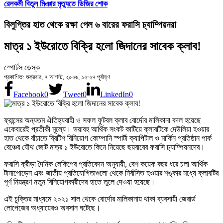
রেলকর্মী বিতুল মিঞার মৃত্যুতে ডিজির শোক
বিলুপ্তির হাত থেকে রক্ষা পেল ৬ বারের ফরাসি চ্যাম্পিয়নরা
মাত্র ১ ইউরোতে বিক্রি হলো জিদানের সাবেক ক্লাব!
স্পোর্টস ডেস্ক
প্রকাশিত: শুক্রবার, ৭ আগস্ট, ২০২৬, ১২:২৭ পূর্বাহ্ণ
Facebook
0
Tweet
0
LinkedIn
0
ফ্রান্সের অন্যতম ঐতিহ্যবাহী ও সফল ফুটবল ক্লাব বোর্দোর মালিকানা বদল হয়েছে
একেবারেই প্রতীকী মূল্যে। ভয়াবহ আর্থিক সংকট কাটিয়ে ক্লাবটিকে দেউলিয়া হওয়ার
হাত থেকে বাঁচাতে ব্রিটিশ বিনিয়োগ কোম্পানি স্পার্টা ক্যাপিটাল ও মার্কিন প্রতিষ্ঠান পার্ক
বেঞ্চের যৌথ জোট মাত্র ১ ইউরোতে কিনে নিয়েছে ছয়বারের ফরাসি চ্যাম্পিয়নদের।
ফরাসি ক্রীড়া দৈনিক লেকিপের প্রতিবেদন অনুযায়ী, বেশ কয়েক বছর ধরে চলা আর্থিক
টানাপোড়েন এবং জাতীয় প্রতিযোগিতাগুলো থেকে নির্বাসিত হওয়ার শঙ্কার মধ্যে ক্লাবটির
পূর্ণ নিয়ন্ত্রণ নতুন বিনিয়োগকারীদের হাতে তুলে দেওয়া হয়েছে।
এই চুক্তির মাধ্যমে ২০২১ সাল থেকে বোর্দোর মালিকানায় থাকা ব্যবসায়ী জেরার্ড
লোপেজের অধ্যায়েরও অবসান ঘটেছে।