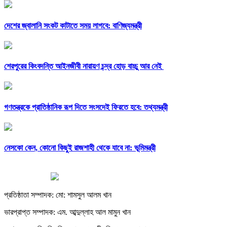
দেশের জ্বালানি সংকট কাটাতে সময় লাগবে: বাণিজ্যমন্ত্রী
শেরপুরের কিংবদন্তি আইনজীবী নারায়ণ চন্দ্র হোড় বাচ্চু আর নেই
গণতন্ত্রকে প্রাতিষ্ঠানিক রূপ দিতে সংসদেই ফিরতে হবে: তথ্যমন্ত্রী
নেসকো কেন, কোনো কিছুই রাজশাহী থেকে যাবে না: ভূমিমন্ত্রী
প্রতিষ্ঠাতা সম্পাদক: মো: শামসুল আলম খান
ভারপ্রাপ্ত সম্পাদক: এম. আব্দুল্লাহ আল মামুন খান