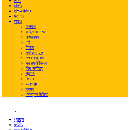
শিক্ষা
চাকরি
শিল্প-সাহিত্য
মতামত
আরও
অপরাধ
আইন আদালত
গণমাধ্যম
ধর্ম
ফিচার
লাইফস্টাইল
তথ্যপ্রযুক্তি
স্বাস্থ্য-চিকিৎসা
শিল্প-সাহিত্য
প্রবাস
ফিচার
ক্যাম্পাস
ভ্রমণ
সোশ্যাল মিডিয়া
প্রচ্ছদ
জাতীয়
আন্তর্জাতিক