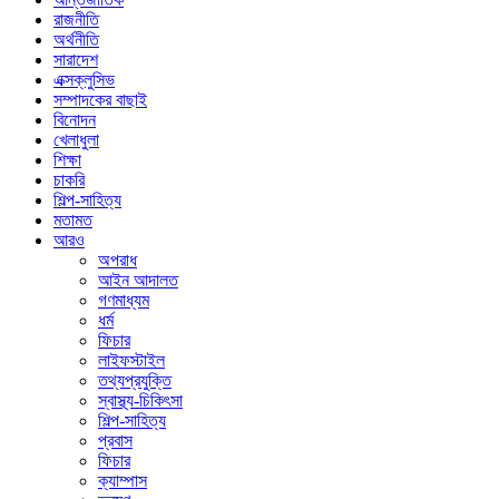
রাজনীতি
অর্থনীতি
সারাদেশ
এক্সক্লুসিভ
সম্পাদকের বাছাই
বিনোদন
খেলাধুলা
শিক্ষা
চাকরি
শিল্প-সাহিত্য
মতামত
আরও
অপরাধ
আইন আদালত
গণমাধ্যম
ধর্ম
ফিচার
লাইফস্টাইল
তথ্যপ্রযুক্তি
স্বাস্থ্য-চিকিৎসা
শিল্প-সাহিত্য
প্রবাস
ফিচার
ক্যাম্পাস