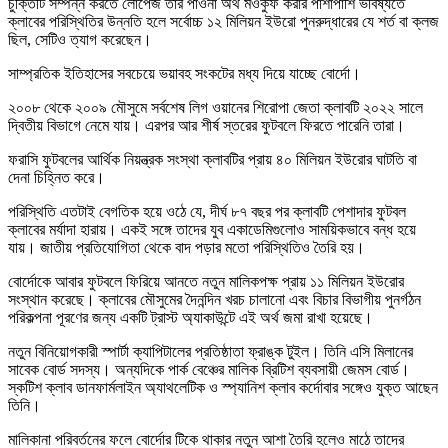
চুক্তিটি সম্পন্ন করতে লোপেজ তার পাওনা অর্থ মওকুফ করার পাশাপাশি ভবিষ্যতে
ক্লাবের পরিস্থিতির উন্নতি হলে সর্বোচ্চ ১২ মিলিয়ন ইউরো পুনরুদ্ধারের যে শর্ত বা ক্লজ
ছিল, সেটিও ত্যাগ করেছেন।
সাম্প্রতিক ইতিহাসের সবচেয়ে ভয়াবহ সংকটের মধ্য দিয়ে যাচ্ছে বোর্দো।
২০০৮ থেকে ২০০৯ মৌসুমে সর্বশেষ লিগ ওয়ানের শিরোপা জেতা ক্লাবটি ২০২২ সালে
দ্বিতীয় বিভাগে নেমে যায়। এরপর আর শীর্ষ স্তরের ফুটবলে ফিরতে পারেনি তারা।
ফরাসি ফুটবলের আর্থিক নিয়ন্ত্রক সংস্থা ক্লাবটির প্রায় ৪০ মিলিয়ন ইউরোর ঘাটতি বা
দেনা চিহ্নিত করে।
পরিস্থিতি এতটাই বেগতিক হয়ে ওঠে যে, দীর্ঘ ৮৭ বছর পর ক্লাবটি পেশাদার ফুটবল
ক্লাবের মর্যাদা হারায়। একই সঙ্গে তাদের যুব একাডেমিগুলোও সাময়িকভাবে বন্ধ হয়ে
যায়। জাতীয় প্রতিযোগিতা থেকে বাদ পড়ার মতো পরিস্থিতিও তৈরি হয়।
বোর্দোকে আবার ফুটবলে ফিরিয়ে আনতে নতুন মালিকপক্ষ প্রায় ১১ মিলিয়ন ইউরোর
সংস্থান করেছে। ক্লাবের মৌসুমের দৈনন্দিন খরচ চালানো এবং বিচার বিভাগীয় পুনর্গঠন
পরিকল্পনা পূরণের জন্য একটি ট্রাস্ট অ্যাকাউন্টে এই অর্থ জমা রাখা হয়েছে।
নতুন বিনিয়োগকারী স্পার্টা ক্যাপিটালের প্রতিষ্ঠাতা ফ্রাঙ্ক টুইল। তিনি এসি মিলানের
সাবেক বোর্ড সদস্য। অন্যদিকে পার্ক বেঞ্চের মালিক ব্রিটিশ ব্যবসায়ী জেমস বোর্ড।
স্কটিশ ক্লাব ডানফার্মলাইন অ্যাথলেটিক ও স্প্যানিশ ক্লাব কর্দোবার সঙ্গেও যুক্ত আছেন
তিনি।
মালিকানা পরিবর্তনের ফলে বোর্দোর টিকে থাকার নতুন আশা তৈরি হলেও মাঠে তাদের