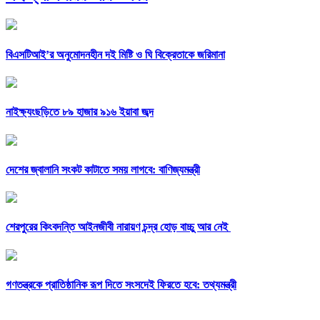
বিএসটিআই’র অনুমোদনহীন দই মিষ্টি ও ঘি বিক্রেতাকে জরিমানা
নাইক্ষ্যংছড়িতে ৮৯ হাজার ৯১৬ ইয়াবা জব্দ
দেশের জ্বালানি সংকট কাটাতে সময় লাগবে: বাণিজ্যমন্ত্রী
শেরপুরের কিংবদন্তি আইনজীবী নারায়ণ চন্দ্র হোড় বাচ্চু আর নেই
গণতন্ত্রকে প্রাতিষ্ঠানিক রূপ দিতে সংসদেই ফিরতে হবে: তথ্যমন্ত্রী