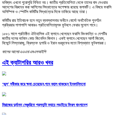
ভবিষ্যৎ এখনো পুরোপুরি নিশ্চিত নয়। জাতীয় প্রতিযোগিতা থেকে তাদের বাদ দেওয়ার
আদেশের বিরুদ্ধে করা আপিলের সিদ্ধান্তের অপেক্ষায় রয়েছে ক্লাবটি। এ বিষয়ে ফরাসি
অলিম্পিক ও স্পোর্টস কমিটির সিদ্ধান্তের দিকে তাকিয়ে আছে তারা।
কমিটির রায় ইতিবাচক হলে নতুন ব্যবস্থাপনার অধীনে বোর্দো অর্থনৈতিক পুনর্গঠন
প্রক্রিয়ার পাশাপাশি আবারও প্রতিযোগিতামূলক ফুটবলে ফেরার সুযোগ পাবে।
১৮৮১ সালে প্রতিষ্ঠিত ঐতিহাসিক এই ক্লাবে খেলেছেন ফরাসি কিংবদন্তি ও দেশটির
জাতীয় দলের বর্তমান কোচ জিনেদিন জিদান। একই ক্লাবে খেলেছেন আলাঁ জিরেস,
বিসেন্টে লিস্তারাজু, ক্রিস্তফ দুগারি ও ইয়ান গুরকুফের মতো বিশ্বখ্যাত ফুটবলাররা।
কালের আলো/এএএন/এমএসআইপি
এই ক্যাটাগরির আরও খবর
‘ভুল’ স্বীকার করে ক্ষমা চেয়েছেন,পদে বহাল থাকছেন ইনফান্তিনো
মিরাজের দুর্দান্ত সেঞ্চুরিতে প্রস্তুতি ম্যাচে লড়াইয়ে ফিরল বাংলাদেশ