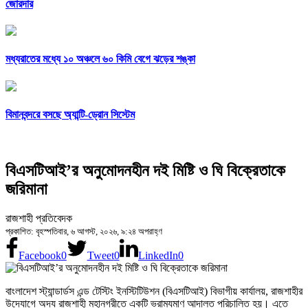
জোরদার
মধ্যরাতের মধ্যে ১০ অঞ্চলে ৬০ কিমি বেগে ঝড়ের শঙ্কা
বিমানবন্দরে বসছে অ্যান্টি-ড্রোন সিস্টেম
বিএসটিআই’র অনুমোদনহীন দই মিষ্টি ও ঘি বিক্রেতাকে
জরিমানা
রাজশাহী প্রতিবেদক
প্রকাশিত: বৃহস্পতিবার, ৬ আগস্ট, ২০২৬, ৯:২৪ অপরাহ্ণ
Facebook
0
Tweet
0
LinkedIn
0
বাংলাদেশ স্ট্যান্ডার্ডস এন্ড টেস্টিং ইনস্টিটিউশন (বিএসটিআই) বিভাগীয় কার্যালয়, রাজশাহীর
উদ্যোগে অদ্য রাজশাহী মহানগরীতে একটি ভ্রাম্যমাণ আদালত পরিচালিত হয়। এতে