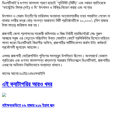
বিএসটিআই’র গুণগত মানসনদ গ্রহণ ছাড়াই ‘সুইটমিট (মিষ্টি)’ এবং নবায়ন ব্যতিরেকে
‘ফার্মেন্টেড মিল্ক (দই) ও ঘি’ উৎপাদন ও বিক্রি-বিতরণ করায় এবং পণ্যের
উৎপাদন ও মেয়াদ উত্তীর্ণের তারিখসহ অন্যান্য অত্যাবশ্যকীয় তথ্য সম্বলিত লেবেল না
থাকায় নগরীর ভদ্রা মোড় সংলগ্ন আরাফাত মিষ্টি প্রতিষ্ঠানটিকে ২০,০০০/- (বিশ হাজার
টাকা মাত্র) জরিমানা করা হয়।
রাজশাহী জেলা প্রশাসনের সহকারী কমিশনার ও বিজ্ঞ নির্বাহী ম্যাজিস্ট্রেট মোঃ নুরুল
আবছার সবুজ এর নেতৃত্বে পরিচালিত উক্ত মোবাইল কোর্টে প্রসিকিউটর হিসেবে দায়িত্ব
পালন করেন বিএসটিআই বিভাগীয় অফিস, রাজশাহীর সার্টিফিকেশন মার্কস উইং কর্মকর্তা
প্রকৌশলী জুনায়েদ আহমেদ।
এসময় রাজশাহী মেট্রোপলিটন পুলিশের সদস্যবৃন্দ উপস্থিত ছিলেন। জনস্বার্থে ভেজাল
প্রতিরোধ এবং গুণগত মানসম্পন্ন খাদ্যপণ্য সরবরাহ নিশ্চিতকল্পে বিএসটিআই, রাজশাহীর
এধরণের অভিযান নিয়মিতভাবে অব্যাহত থাকবে।
কালের আলো/এএইচ/এমএসআইপি
এই ক্যাটাগরির আরও খবর
নাইক্ষ্যংছড়িতে ৮৯ হাজার ৯১৬ ইয়াবা জব্দ