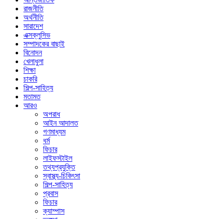
রাজনীতি
অর্থনীতি
সারাদেশ
এক্সক্লুসিভ
সম্পাদকের বাছাই
বিনোদন
খেলাধুলা
শিক্ষা
চাকরি
শিল্প-সাহিত্য
মতামত
আরও
অপরাধ
আইন আদালত
গণমাধ্যম
ধর্ম
ফিচার
লাইফস্টাইল
তথ্যপ্রযুক্তি
স্বাস্থ্য-চিকিৎসা
শিল্প-সাহিত্য
প্রবাস
ফিচার
ক্যাম্পাস