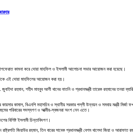
জোরদার
ত্মার মাগফেরাত কামনা করে দোয়া মাহফিল ও ইসলামী আলোচনা সভার আয়োজন করা হয়েছে।
্ষ থেকে এই দোয়া মাহফিলের আয়োজন করা হয়।
ী ডা. জুবাইদা রহমান, শহীদ মাহবুব আলী খানের নাতনি ও প্রধানমন্ত্রী তারেক রহমানের তনয়া ব
 কায়সার কামাল, বিএনপি মহাসচিব ও স্থানীয় সরকার পল্লী উন্নয়ন ও সমবায় মন্ত্রী মির্জা ফখর
বং মরহুমের পরিবারের সদস্যগণ ও আত্মীয়-স্বজনরা অংশ নেন এতে।
ের বিশিষ্ট ইসলামী চিন্তাবিদগণ।
াষ্ট্রপতি জিয়াউর রহমান, তিন বারের সাবেক প্রধানমন্ত্রী বেগম খালেদা জিয়া ও আরাফা