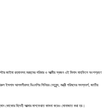
্যারিস্টার জাইমা রহমানসহ মরহুমের পরিবার ও আত্মীয় স্বজন এই মিলাদ মাহফিলে অংশগ্রহণ
ুল ইসলাম আলমগীরসহ বিএনপির সিনিয়র নেতৃবৃন্দ, মন্ত্রী পরিষদের সদস্যবর্গ, জাতীয়
ত রহমান কোকোর বিদেহী আত্মার মাগফেরাত কামনা করেও মোনাজাত করা হয়।