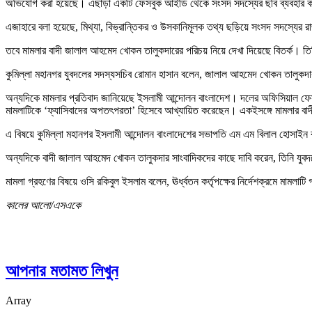
অভিযোগ করা হয়েছে। এছাড়া একটি ফেসবুক আইডি থেকে সংসদ সদস্যের ছবি ব্যবহার করে 
এজাহারে বলা হয়েছে, মিথ্যা, বিভ্রান্তিকর ও উসকানিমূলক তথ্য ছড়িয়ে সংসদ সদস্যের রা
তবে মামলার বাদী জালাল আহমেদ খোকন তালুকদারের পরিচয় নিয়ে দেখা দিয়েছে বিতর্ক। তিন
কুমিল্লা মহানগর যুবদলের সদস্যসচিব রোমান হাসান বলেন, জালাল আহমেদ খোকন তালুকদা
অন্যদিকে মামলার প্রতিবাদ জানিয়েছে ইসলামী আন্দোলন বাংলাদেশ। দলের অফিসিয়াল ফেসব
মামলাটিকে ‘ফ্যাসিবাদের অপতৎপরতা’ হিসেবে আখ্যায়িত করেছেন। একইসঙ্গে মামলার বাদী
এ বিষয়ে কুমিল্লা মহানগর ইসলামী আন্দোলন বাংলাদেশের সভাপতি এম এম বিলাল হোসাইন 
অন্যদিকে বাদী জালাল আহমেদ খোকন তালুকদার সাংবাদিকদের কাছে দাবি করেন, তিনি যুবদলে
মামলা গ্রহণের বিষয়ে ওসি রকিবুল ইসলাম বলেন, ঊর্ধ্বতন কর্তৃপক্ষের নির্দেশক্রমে মামল
কালের আলো/এসএকে
আপনার মতামত লিখুন
Array