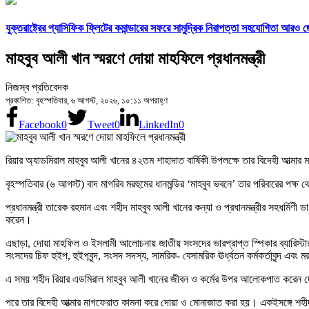
যুক্তরাষ্ট্রের প্যাসিফিক ফ্লিটের কমান্ডারের সফরে সামুদ্রিক নিরাপত্তা সহযোগিতা আরও 
মাহবুব আলী খান স্মরণে দোয়া মাহফিলে প্রধানমন্ত্রী
নিজস্ব প্রতিবেদক
প্রকাশিত: বৃহস্পতিবার, ৬ আগস্ট, ২০২৬, ১০:১১ অপরাহ্ণ
Facebook
0
Tweet
0
LinkedIn
0
রিয়ার অ্যাডমিরাল মাহবুব আলী খানের ৪২তম শাহাদাত বার্ষিকী উপলক্ষে তার বিদেহী আ
বৃহস্পতিবার (৬ আগস্ট) বাদ মাগরিব মরহুমের ধানমন্ডির ‘মাহবুব ভবনে’ তার পরিবারের পক
প্রধানমন্ত্রী তারেক রহমান এবং শহীদ মাহবুব আলী খানের কন্যা ও প্রধানমন্ত্রীর সহধর্মিণ
করেন।
এছাড়া, দোয়া মাহফিল ও ইসলামী আলোচনায় জাতীয় সংসদের ভারপ্রাপ্ত স্পিকার ব্যারিস্টার
সংসদের চিফ হুইপ, হুইপবৃন্দ, সংসদ সদস্য, সামরিক- বেসামরিক ঊর্ধ্বতন কর্মকর্তাবৃন্দ এ
এ সময় শহীদ রিয়ার এডমিরাল মাহবুব আলী খানের জীবন ও কর্মের উপর আলোকপাত করেন দেশ
পরে তার বিদেহী আত্মার মাগফেরাত কামনা করে দোয়া ও মোনাজাত করা হয়। একইসঙ্গে শহীদ র