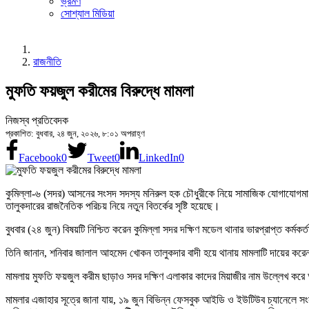
ভ্রমণ
সোশ্যাল মিডিয়া
রাজনীতি
মুফতি ফয়জুল করীমের বিরুদ্ধে মামলা
নিজস্ব প্রতিবেদক
প্রকাশিত: বুধবার, ২৪ জুন, ২০২৬, ৮:০১ অপরাহ্ণ
Facebook
0
Tweet
0
LinkedIn
0
কুমিল্লা-৬ (সদর) আসনের সংসদ সদস্য মনিরুল হক চৌধুরীকে নিয়ে সামাজিক যোগাযোগমাধ্য
তালুকদারের রাজনৈতিক পরিচয় নিয়ে নতুন বিতর্কের সৃষ্টি হয়েছে।
বুধবার (২৪ জুন) বিষয়টি নিশ্চিত করেন কুমিল্লা সদর দক্ষিণ মডেল থানার ভারপ্রাপ্ত কর্মক
তিনি জানান, শনিবার জালাল আহমেদ খোকন তালুকদার বাদী হয়ে থানায় মামলাটি দায়ের কর
মামলায় মুফতি ফয়জুল করীম ছাড়াও সদর দক্ষিণ এলাকার কাদের মিয়াজীর নাম উল্লেখ 
মামলার এজাহার সূত্রে জানা যায়, ১৯ জুন বিভিন্ন ফেসবুক আইডি ও ইউটিউব চ্যানেলে সংস