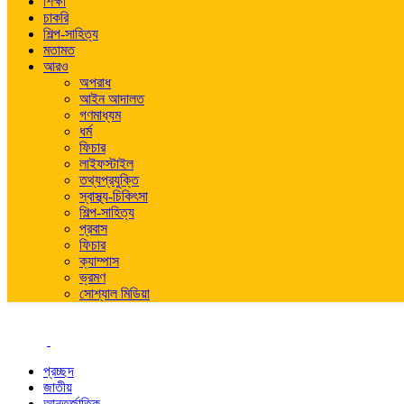
শিক্ষা
চাকরি
শিল্প-সাহিত্য
মতামত
আরও
অপরাধ
আইন আদালত
গণমাধ্যম
ধর্ম
ফিচার
লাইফস্টাইল
তথ্যপ্রযুক্তি
স্বাস্থ্য-চিকিৎসা
শিল্প-সাহিত্য
প্রবাস
ফিচার
ক্যাম্পাস
ভ্রমণ
সোশ্যাল মিডিয়া
প্রচ্ছদ
জাতীয়
আন্তর্জাতিক