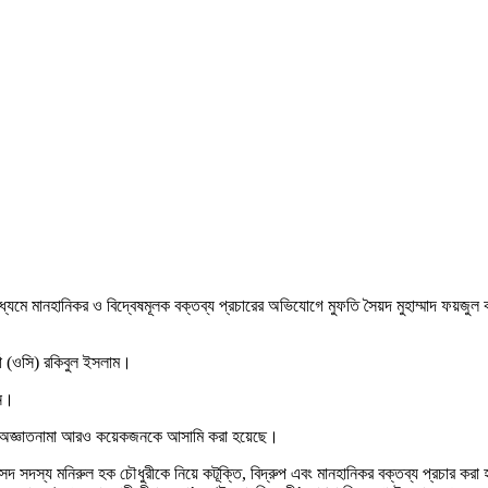
মে মানহানিকর ও বিদ্বেষমূলক বক্তব্য প্রচারের অভিযোগে মুফতি সৈয়দ মুহাম্মাদ ফয়জুল 
র্তা (ওসি) রকিবুল ইসলাম।
েন।
করে অজ্ঞাতনামা আরও কয়েকজনকে আসামি করা হয়েছে।
দ সদস্য মনিরুল হক চৌধুরীকে নিয়ে কটূক্তি, বিদ্রুপ এবং মানহানিকর বক্তব্য প্রচার করা 