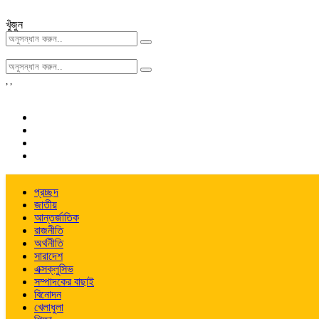
খুঁজুন
,
,
প্রচ্ছদ
জাতীয়
আন্তর্জাতিক
রাজনীতি
অর্থনীতি
সারাদেশ
এক্সক্লুসিভ
সম্পাদকের বাছাই
বিনোদন
খেলাধুলা